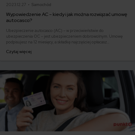
2023.12.27 •
Samochód
Wypowiedzenie AC – kiedy i jak można rozwiązać umowę
autocasco?
Ubezpieczenie autocasco (AC) – w przeciwieństwie do
ubezpieczenia OC – jest ubezpieczeniem dobrowolnym. Umowę
podpisujesz na 12 miesięcy, a składkę najczęściej opłacasz
jednorazowo. Co w przypadku, gdy udało Ci się znaleźć lepszą
Czytaj więcej
ofertę lub zdecydowałeś się sprzedać samochód w trakcie trwania
umowy? Sprawdź, w jakich sytuacjach ubezpieczenie AC wygasa
samo, a kiedy można odstąpić od umowy.