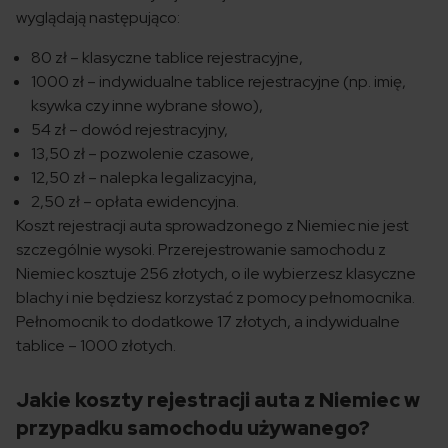
wyglądają następująco:
80 zł – klasyczne tablice rejestracyjne,
1000 zł – indywidualne tablice rejestracyjne (np. imię,
ksywka czy inne wybrane słowo),
54 zł – dowód rejestracyjny,
13,50 zł – pozwolenie czasowe,
12,50 zł – nalepka legalizacyjna,
2,50 zł – opłata ewidencyjna.
Koszt rejestracji auta sprowadzonego z Niemiec nie jest
szczególnie wysoki. Przerejestrowanie samochodu z
Niemiec kosztuje 256 złotych, o ile wybierzesz klasyczne
blachy i nie będziesz korzystać z pomocy pełnomocnika.
Pełnomocnik to dodatkowe 17 złotych, a indywidualne
tablice – 1000 złotych.
Jakie koszty rejestracji auta z Niemiec w
przypadku samochodu używanego?