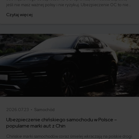
jeśli nie masz ważnej polisy i nie ryzykuj. Ubezpieczenie OC to nie
tylko obowiązek, ale też ochrona dla Ciebie i innych uczestników
Czytaj więcej
ruchu drogowego.
2026.07.23 •
Samochód
Ubezpieczenie chińskiego samochodu w Polsce –
popularne marki aut z Chin
Chińskie marki samochodów coraz śmielej wkraczają na polskie drogi.