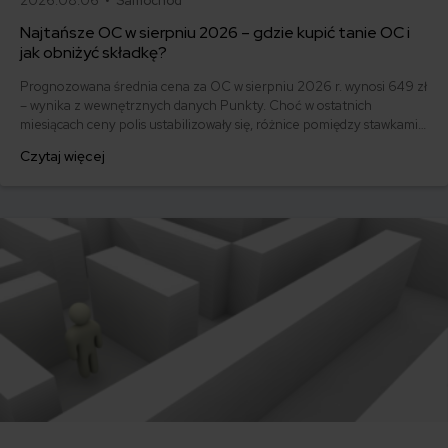
2026.08.06 •
Samochód
Najtańsze OC w sierpniu 2026 – gdzie kupić tanie OC i
jak obniżyć składkę?
Prognozowana średnia cena za OC w sierpniu 2026 r. wynosi 649 zł
– wynika z wewnętrznych danych Punkty. Choć w ostatnich
miesiącach ceny polis ustabilizowały się, różnice pomiędzy stawkami
za ubezpieczenie są ogromne. Jedni płacą zaledwie nieco ponad
Czytaj więcej
500 zł, inni – powyżej 1500 zł. Gdzie znaleźć najtańsze OC w Polsce
i jak obniżyć koszty ubezpieczenia samochodu? Odpowiadamy na
podstawie najnowszych danych z rynku.