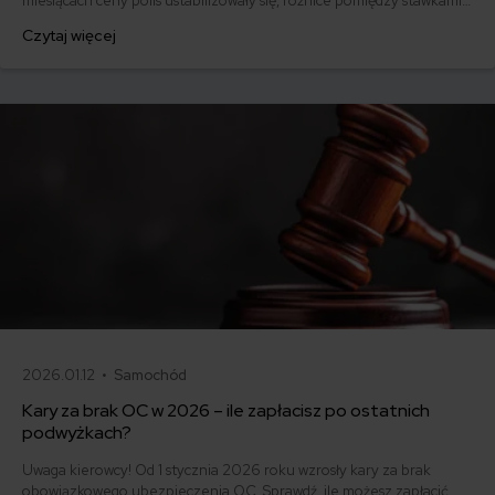
miesiącach ceny polis ustabilizowały się, różnice pomiędzy stawkami
za ubezpieczenie są ogromne. Jedni płacą zaledwie nieco ponad
Czytaj więcej
500 zł, inni – powyżej 1500 zł. Gdzie znaleźć najtańsze OC w Polsce
i jak obniżyć koszty ubezpieczenia samochodu? Odpowiadamy na
podstawie najnowszych danych z rynku.
2026.01.12 •
Samochód
Kary za brak OC w 2026 – ile zapłacisz po ostatnich
podwyżkach?
Uwaga kierowcy! Od 1 stycznia 2026 roku wzrosły kary za brak
obowiązkowego ubezpieczenia OC. Sprawdź, ile możesz zapłacić,