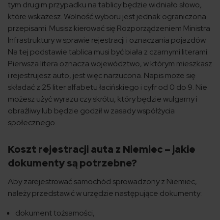
tym drugim przypadku na tablicy będzie widniało słowo,
które wskażesz. Wolność wyboru jest jednak ograniczona
przepisami. Musisz kierować się Rozporządzeniem Ministra
Infrastruktury w sprawie rejestracji i oznaczania pojazdów.
Na tej podstawie tablica musi być biała z czarnymi literami.
Pierwsza litera oznacza województwo, w którym mieszkasz
i rejestrujesz auto, jest więc narzucona. Napis może się
składać z 25 liter alfabetu łacińskiego i cyfr od 0 do 9. Nie
możesz użyć wyrazu czy skrótu, który będzie wulgarny i
obraźliwy lub będzie godził w zasady współżycia
społecznego.
Koszt rejestracji auta z Niemiec – jakie
dokumenty są potrzebne?
Aby zarejestrować samochód sprowadzony z Niemiec,
należy przedstawić w urzędzie następujące dokumenty:
dokument tożsamości,