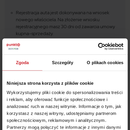
Rejestracja auta jest dokonywana na wniosek
nowego właściciela. Na złożenie wniosku
rejestracyjnego masz 30 dni od zawarcia umowy
kupna-sprzedaży.
Przerejestrowanie samochodu z Niemiec kosztuje
256 złotych, jeśli wybierzesz klasyczne blachy i
nie będziesz korzystać z pomocy pełnomocnika.
Zgoda
Szczegóły
O plikach cookies
Pełnomocnik to dodatkowe 17 złotych, a
indywidualne tablice – 1000 złotych.
Pozostałe koszty to badanie techniczne, stała
Niniejsza strona korzysta z plików cookie
opłata ekologiczna (obowiązuje tylko firmy),
Wykorzystujemy pliki cookie do spersonalizowania treści
akcyza czy tłumaczenie dokumentów do urzędu
i reklam, aby oferować funkcje społecznościowe i
rejestracji przez tłumacza przysięgłego.
analizować ruch w naszej witrynie. Informacje o tym, jak
korzystasz z naszej witryny, udostępniamy partnerom
społecznościowym, reklamowym i analitycznym.
Partnerzy mogą połączyć te informacje z innymi danymi