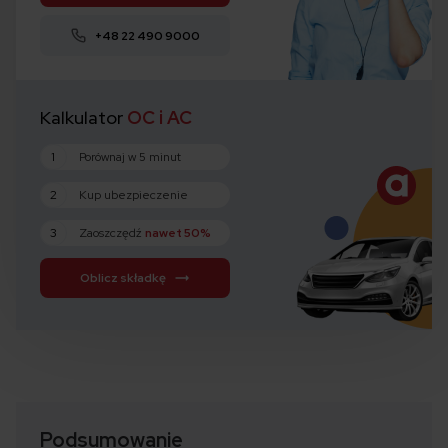
+48 22 490 9000
Kalkulator
OC i AC
1
Porównaj w 5 minut
2
Kup ubezpieczenie
3
Zaoszczędź
nawet 50%
Oblicz składkę
Podsumowanie