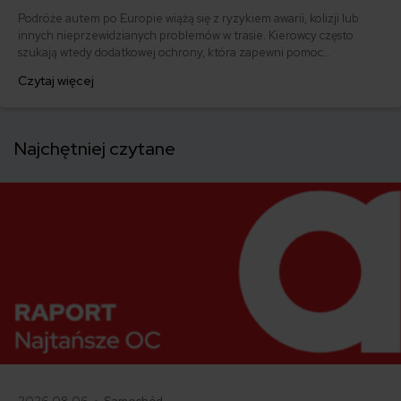
Podróże autem po Europie wiążą się z ryzykiem awarii, kolizji lub
innych nieprzewidzianych problemów w trasie. Kierowcy często
szukają wtedy dodatkowej ochrony, która zapewni pomoc
techniczną, holowanie lub wsparcie organizacyjne poza granicami
Czytaj więcej
kraju. Jednym z rozwiązań, które pojawia się w tym kontekście, jest
członkostwo w ADAC – niemieckim automobilklubie oferującym
pomoc drogową i usługi assistance w Europie.
Najchętniej czytane