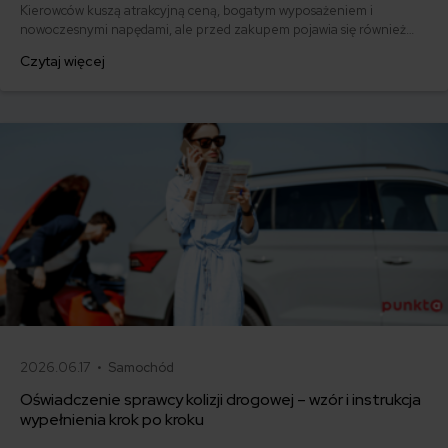
Kierowców kuszą atrakcyjną ceną, bogatym wyposażeniem i
nowoczesnymi napędami, ale przed zakupem pojawia się również
pytanie: ile kosztuje ich ubezpieczenie? Sprawdzamy, czy polisy
Czytaj więcej
komunikacyjne dla marek takich jak MG, BYD, Omoda, Jaecoo i BAIC
różnią się od ubezpieczeń dla popularnych aut europejskich,
japońskich i koreańskich.
2026.06.17 •
Samochód
Oświadczenie sprawcy kolizji drogowej – wzór i instrukcja
wypełnienia krok po kroku