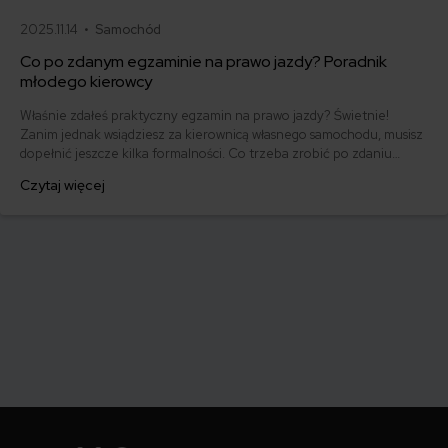
2025.11.14 •
Samochód
Co po zdanym egzaminie na prawo jazdy? Poradnik
młodego kierowcy
Właśnie zdałeś praktyczny egzamin na prawo jazdy? Świetnie!
Zanim jednak wsiądziesz za kierownicą własnego samochodu, musisz
dopełnić jeszcze kilka formalności. Co trzeba zrobić po zdaniu
egzaminu na prawo jazdy? Poznaj praktyczne wskazówki, dzięki
Czytaj więcej
którym szybko załatwisz sprawy urzędowe i będziesz mógł prowadzić
swoje auto.