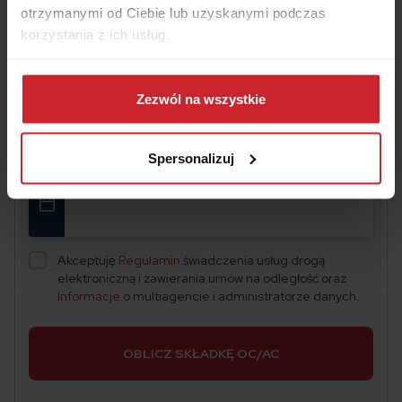
otrzymanymi od Ciebie lub uzyskanymi podczas
korzystania z ich usług.
Oszczędź na
OC/AC
– wyceń i kup w 2 minuty
Dowiedz się więcej na temat tego, kim jesteśmy, jak
można się z nami skontaktować i w jaki sposób
Zezwól na wszystkie
Numer rejestracyjny pojazdu
przetwarzamy dane osobowe w ramach
Polityki
prywatności
.
Spersonalizuj
Data urodzenia właściciela pojazdu
Akceptuję
Regulamin
świadczenia usług drogą
elektroniczną i zawierania umów na odległość oraz
Informacje
o multiagencie i administratorze danych.
OBLICZ SKŁADKĘ OC/AC