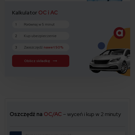
Kalkulator
OC i AC
1
Porównaj w 5 minut
2
Kup ubezpieczenie
3
Zaoszczędź
nawet 50%
Oblicz składkę
Oszczędź na
OC/AC
– wyceń i kup w 2 minuty