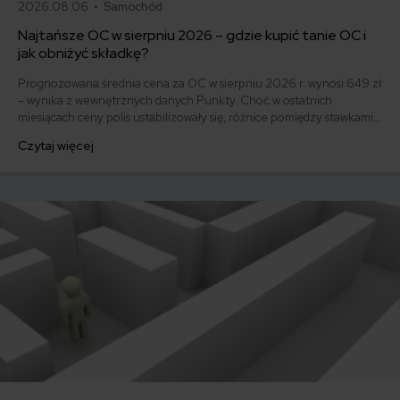
2026.08.06 •
Samochód
Najtańsze OC w sierpniu 2026 – gdzie kupić tanie OC i
jak obniżyć składkę?
Prognozowana średnia cena za OC w sierpniu 2026 r. wynosi 649 zł
– wynika z wewnętrznych danych Punkty. Choć w ostatnich
miesiącach ceny polis ustabilizowały się, różnice pomiędzy stawkami
za ubezpieczenie są ogromne. Jedni płacą zaledwie nieco ponad
Czytaj więcej
500 zł, inni – powyżej 1500 zł. Gdzie znaleźć najtańsze OC w Polsce
i jak obniżyć koszty ubezpieczenia samochodu? Odpowiadamy na
podstawie najnowszych danych z rynku.