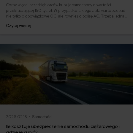
Coraz więcej przedsiębiorców kupuje samochody o wartości
przekraczającej 150 tys. zł. W przypadku takiego auta warto zadbać
nie tylko o obowiązkowe OC, ale również o polisę AC. Trzeba jednak
pamiętać, że ubezpieczenie samochodu powyżej 150 tys. zł podlega
Czytaj więcej
określonym ograniczeniom podatkowym. Sprawdź, jak rozliczyć
koszty ubezpieczenia i o czym warto pamiętać.
2026.02.16 •
Samochód
Ile kosztuje ubezpieczenie samochodu ciężarowego i
gdzie je kupić?