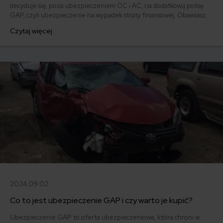
decyduje się, poza ubezpieczeniem OC i AC, na dodatkową polisę
GAP, czyli ubezpieczenie na wypadek straty finansowej. Obawiasz
się, że gdy stracisz swoje auto, odszkodowanie z AC nie wystarczy na
Czytaj więcej
spłatę kredytu? Dowiedz się, na czym polega ubezpieczenie GAP i
czy możliwe jest objęcie nim pojazdów powyżej 3,5 tony.
2024.09.02
Co to jest ubezpieczenie GAP i czy warto je kupić?
Ubezpieczenie GAP to oferta ubezpieczeniowa, która chroni w