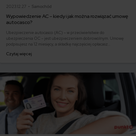
2023.12.27 •
Samochód
Wypowiedzenie AC – kiedy i jak można rozwiązać umowę
autocasco?
Ubezpieczenie autocasco (AC) – w przeciwieństwie do
ubezpieczenia OC – jest ubezpieczeniem dobrowolnym. Umowę
podpisujesz na 12 miesięcy, a składkę najczęściej opłacasz
jednorazowo. Co w przypadku, gdy udało Ci się znaleźć lepszą
Czytaj więcej
ofertę lub zdecydowałeś się sprzedać samochód w trakcie trwania
umowy? Sprawdź, w jakich sytuacjach ubezpieczenie AC wygasa
samo, a kiedy można odstąpić od umowy.