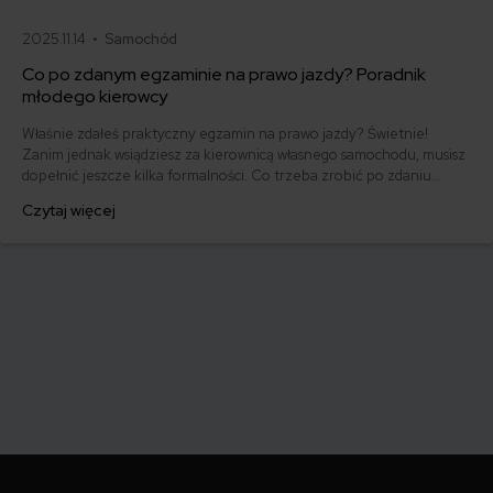
2025.11.14 •
Samochód
Co po zdanym egzaminie na prawo jazdy? Poradnik
młodego kierowcy
Właśnie zdałeś praktyczny egzamin na prawo jazdy? Świetnie!
Zanim jednak wsiądziesz za kierownicą własnego samochodu, musisz
dopełnić jeszcze kilka formalności. Co trzeba zrobić po zdaniu
egzaminu na prawo jazdy? Poznaj praktyczne wskazówki, dzięki
Czytaj więcej
którym szybko załatwisz sprawy urzędowe i będziesz mógł prowadzić
swoje auto.