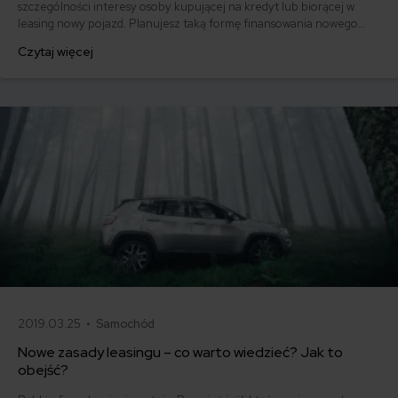
szczególności interesy osoby kupującej na kredyt lub biorącej w
leasing nowy pojazd. Planujesz taką formę finansowania nowego
auta i chcesz jak najlepiej zabezpieczyć transakcję przed
Czytaj więcej
ewentualnymi zdarzeniami losowymi?
2019.03.25 •
Samochód
Nowe zasady leasingu – co warto wiedzieć? Jak to
obejść?