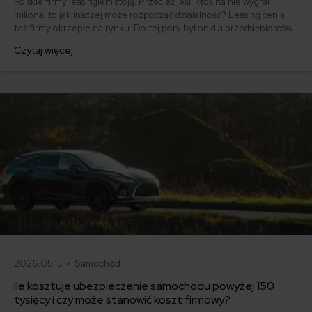
Polskie firmy leasingiem stoją. Przecież jeśli ktoś na nie wygrał
miliona, to jak inaczej może rozpocząć działalność? Leasing cenią
też firmy okrzepłe na rynku. Do tej pory był on dla przedsiębiorców
przyjazną formą pożyczki, w której przedmiotem nie są pieniądze,
Czytaj więcej
ale samochód lub inny środek trwały. Jednak od tego roku w
przepisach dotyczących leasingu pojawiły się zmiany. Nowe zasady
leasingu - co warto wiedzieć?
2026.05.15 •
Samochód
Ile kosztuje ubezpieczenie samochodu powyżej 150
tysięcy i czy może stanowić koszt firmowy?