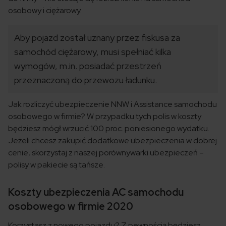
osobowy i ciężarowy.
Aby pojazd został uznany przez fiskusa za
samochód ciężarowy, musi spełniać kilka
wymogów, m.in. posiadać przestrzeń
przeznaczoną do przewozu ładunku.
Jak rozliczyć ubezpieczenie NNW i Assistance samochodu
osobowego w firmie? W przypadku tych polis w koszty
będziesz mógł wrzucić 100 proc. poniesionego wydatku.
Jeżeli chcesz zakupić dodatkowe ubezpieczenia w dobrej
cenie, skorzystaj z naszej porównywarki ubezpieczeń –
polisy w pakiecie są tańsze.
Koszty ubezpieczenia AC samochodu
osobowego w firmie 2020
Korzystasz z nowego pojazdu? Z pewnością będziesz