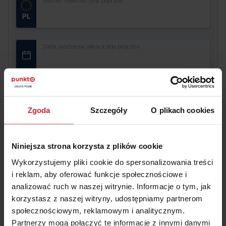
Numer rejestracyjny pojazdu
Data urodzenia właściciela pojazdu
Akceptuję
Regulamin
świadczenia usług drogą
elektroniczną i zawierania umów na odległość oraz
Informacje
o multiagencie i administratorze danych.
Zgoda
Szczegóły
O plikach cookies
OBLICZ SKŁADKĘ OC/AC
Niniejsza strona korzysta z plików cookie
Wykorzystujemy pliki cookie do spersonalizowania treści
i reklam, aby oferować funkcje społecznościowe i
analizować ruch w naszej witrynie. Informacje o tym, jak
korzystasz z naszej witryny, udostępniamy partnerom
społecznościowym, reklamowym i analitycznym.
#samochód
Partnerzy mogą połączyć te informacje z innymi danymi