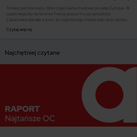
Tomasz jest kierowcą. Wozi części samochodowe po całej Europie. W
czasie wyjazdu na terenie Francji popsuł mu się samochód.
Ciężarówka stanęła w polu, do najbliższego miasta było dość daleko,
a on nie potrafił sam poradzić sobie z usterką. Zamiast gorączkowo
Czytaj więcej
szukac pomocy, spokojnie wyciągnął telefon i zadzwonił pod
wybrany numer. Dlaczego Tomasz nie panikował? Bo miał assistance
dla pojazdów ciężarowych.
Najchętniej czytane