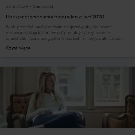
2018.08.29 •
Samochód
Ubezpieczenie samochodu w kosztach 2020
Wielu przedsiębiorców korzysta z pojazdów, aby realizować
oferowane usługi lub przewozić produkty. Ubezpieczenie
samochodu można uwzględnić w kosztach firmowych, ale trzeba
pamiętać o obowiązujących limitach. Zobacz, jak prawidłowo
Czytaj więcej
ujmować ubezpieczenie auta firmowego w kosztach podatkowych w
2020 r.