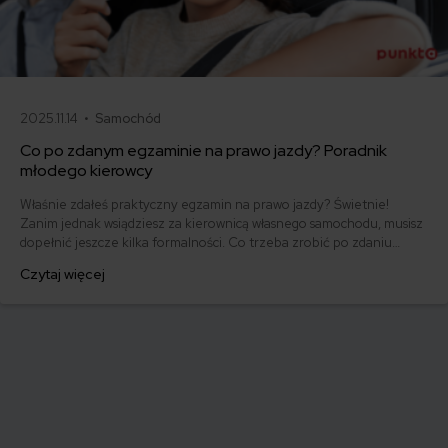
2025.11.14 •
Samochód
Co po zdanym egzaminie na prawo jazdy? Poradnik
młodego kierowcy
Właśnie zdałeś praktyczny egzamin na prawo jazdy? Świetnie!
Zanim jednak wsiądziesz za kierownicą własnego samochodu, musisz
dopełnić jeszcze kilka formalności. Co trzeba zrobić po zdaniu
egzaminu na prawo jazdy? Poznaj praktyczne wskazówki, dzięki
Czytaj więcej
którym szybko załatwisz sprawy urzędowe i będziesz mógł prowadzić
swoje auto.