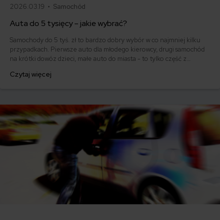
2026.03.19 •
Samochód
Auta do 5 tysięcy – jakie wybrać?
Samochody do 5 tyś. zł to bardzo dobry wybór w co najmniej kilku
przypadkach. Pierwsze auto dla młodego kierowcy, drugi samochód
na krótki dowóz dzieci, małe auto do miasta - to tylko część z
sytuacji, w których sięga się po takie rozwiązanie. Jaki samochód do 5
Czytaj więcej
tysięcy zł będzie dobry, a jednocześnie zapewni bezproblemowe
użytkowanie przez kilka lat?