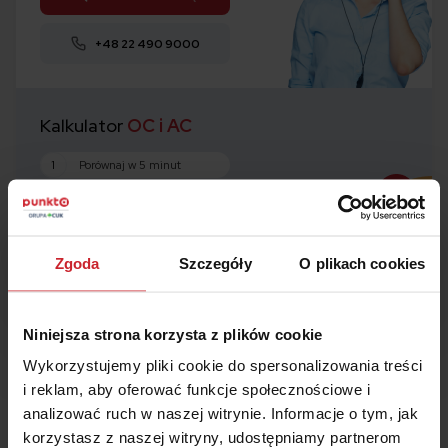
+48 22 490 9000
Kalkulator
OC i AC
1
Porównaj w 5 minut
2
Kup ubezpieczenie
3
Zaoszczędź
nawet 50%
Zgoda
Szczegóły
O plikach cookies
Oblicz składkę
Niniejsza strona korzysta z plików cookie
Wykorzystujemy pliki cookie do spersonalizowania treści
i reklam, aby oferować funkcje społecznościowe i
analizować ruch w naszej witrynie. Informacje o tym, jak
korzystasz z naszej witryny, udostępniamy partnerom