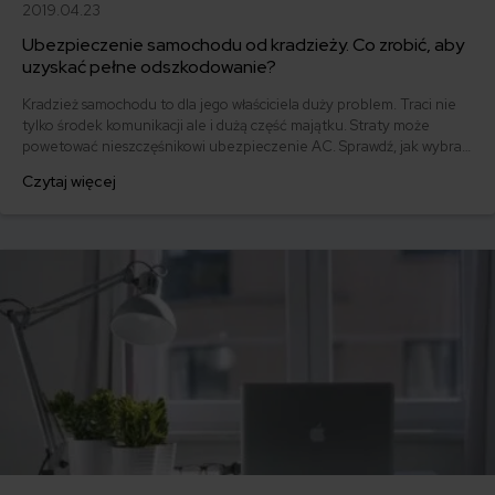
2019.04.23
Ubezpieczenie samochodu od kradzieży. Co zrobić, aby
uzyskać pełne odszkodowanie?
Kradzież samochodu to dla jego właściciela duży problem. Traci nie
tylko środek komunikacji ale i dużą część majątku. Straty może
powetować nieszczęśnikowi ubezpieczenie AC. Sprawdź, jak wybrać
ubezpieczenie samochodu od kradzieży, aby w razie czego dostać
Czytaj więcej
godziwe odszkodowanie.