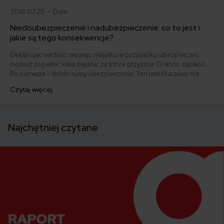
2018.07.25 •
Dom
Niedoubezpieczenie i nadubezpieczenie: co to jest i
jakie są tego konsekwencje?
Deklarując wartość swojego majątku w przypadku ubezpieczeń,
możesz popełnić kilka błędów, za które przyjdzie Ci słono zapłacić.
Po pierwsze - dobór sumy ubezpieczenia. Ten jest kluczowy nie
tylko ze względu na wysokość składki polisy. Złe oszacowanie
Czytaj więcej
wartości chronionych dóbr może doprowadzić do nadubezpieczenia
lub niedoubezpieczenia. Niedoubezpieczenie i nadubezpieczenie:
co to jest i jakie są tego konsekwencje?
Najchętniej czytane