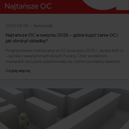
2026.08.06 •
Samochód
Najtańsze OC w sierpniu 2026 – gdzie kupić tanie OC i
jak obniżyć składkę?
Prognozowana średnia cena za OC w sierpniu 2026 r. wynosi 649 zł
– wynika z wewnętrznych danych Punkty. Choć w ostatnich
miesiącach ceny polis ustabilizowały się, różnice pomiędzy stawkami
za ubezpieczenie są ogromne. Jedni płacą zaledwie nieco ponad
Czytaj więcej
500 zł, inni – powyżej 1500 zł. Gdzie znaleźć najtańsze OC w Polsce
i jak obniżyć koszty ubezpieczenia samochodu? Odpowiadamy na
podstawie najnowszych danych z rynku.