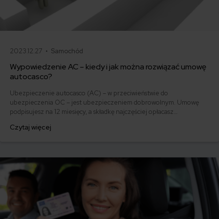
2023.12.27 •
Samochód
Wypowiedzenie AC – kiedy i jak można rozwiązać umowę
autocasco?
Ubezpieczenie autocasco (AC) – w przeciwieństwie do
ubezpieczenia OC – jest ubezpieczeniem dobrowolnym. Umowę
podpisujesz na 12 miesięcy, a składkę najczęściej opłacasz
jednorazowo. Co w przypadku, gdy udało Ci się znaleźć lepszą
Czytaj więcej
ofertę lub zdecydowałeś się sprzedać samochód w trakcie trwania
umowy? Sprawdź, w jakich sytuacjach ubezpieczenie AC wygasa
samo, a kiedy można odstąpić od umowy.