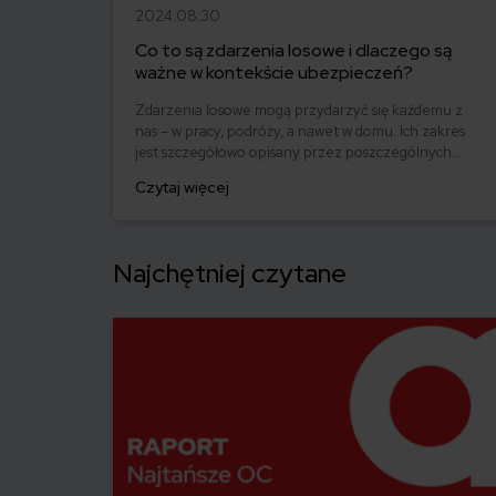
2024.08.30
Co to są zdarzenia losowe i dlaczego są
ważne w kontekście ubezpieczeń?
Zdarzenia losowe mogą przydarzyć się każdemu z
nas – w pracy, podróży, a nawet w domu. Ich zakres
jest szczegółowo opisany przez poszczególnych
ubezpieczycieli. Sprawdź, co to jest zdarzenie losowe,
Czytaj więcej
i dowiedz się, czy możesz się od niego ubezpieczyć.
Najchętniej czytane