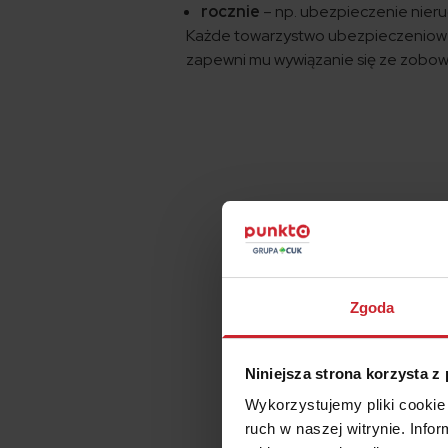
rocznie
– np. ubezpieczenie nier
Każde towarzystwo ubezpieczeniowe
zapewni mu wywiązanie się ze zobo
Zgoda
Niniejsza strona korzysta z
Wykorzystujemy pliki cookie 
ruch w naszej witrynie. Inf