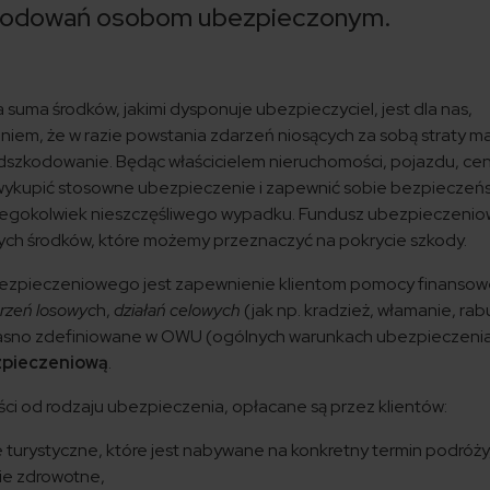
zkodowań osobom ubezpieczonym.
suma środków, jakimi dysponuje ubezpieczyciel, jest dla nas,
em, że w razie powstania zdarzeń niosących za sobą straty ma
dszkodowanie. Będąc właścicielem nieruchomości, pojazdu, ce
o wykupić stosowne ubezpieczenie i zapewnić sobie bezpieczeń
akiegokolwiek nieszczęśliwego wypadku. Fundusz ubezpieczeniow
nych środków, które możemy przeznaczyć na pokrycie szkody.
zpieczeniowego jest zapewnienie klientom pomocy finansow
rzeń losowyc
h,
działań celowych
(jak np. kradzież, włamanie, ra
y jasno zdefiniowane w OWU (ogólnych warunkach ubezpieczeni
zpieczeniową
.
ci od rodzaju ubezpieczenia, opłacane są przez klientów:
 turystyczne, które jest nabywane na konkretny termin podróży
ie zdrowotne,