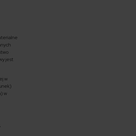
terialne
nnych
stwo
y jest
ej w
bunek)
a) w
,