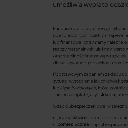
umożliwia wypłatę ods
Fundusz ubezpieczeniowy, czyli dana 
ubezpieczonych, solidnym zapewnieni
lub finansowe, otrzymamy należne o
rzeczy materialnych lub firmy, wart
oraz stabilność finansową w razie j
dla nas gwarancją odzyskania należ
Podstawowym zadaniem zakładu ube
sytuacji wystąpienia jakichkolwiek
zda
lub
klęsk żywiołowych
, które został
zamian za opłatę, czyli
składkę ube
Składki ubezpieczeniowe, w zależnoś
jednorazowo
– np. ubezpieczenie
comiesięcznie
– np. ubezpieczen