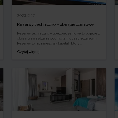
2023.12.27
Rezerwy techniczno – ubezpieczeniowe
Rezerwy techniczno – ubezpieczeniowe to pojęcie z
obszaru zarządzania podmiotem ubezpieczającym.
Rezerwy to nic innego jak kapitał , który
ubezpieczyciel musi zabezpieczyć na poczet
Czytaj więcej
przyszłych zobowiązań ubezpieczeniowych, choć
czas ich wystąpienia i dokładna wysokość nie są mu
znane.