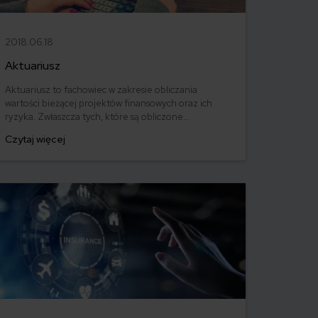
2018.06.18
Aktuariusz
Aktuariusz to fachowiec w zakresie obliczania
wartości bieżącej projektów finansowych oraz ich
ryzyka. Zwłaszcza tych, które są obliczone
długoterminowo i obarczone wysokim ryzykiem.
Czytaj więcej
Poza branżą ubezpieczeniową, zawód aktuariusza
związany jest także z reasekuracją oraz wyceną
rezerw na świadczenia pracownicze.