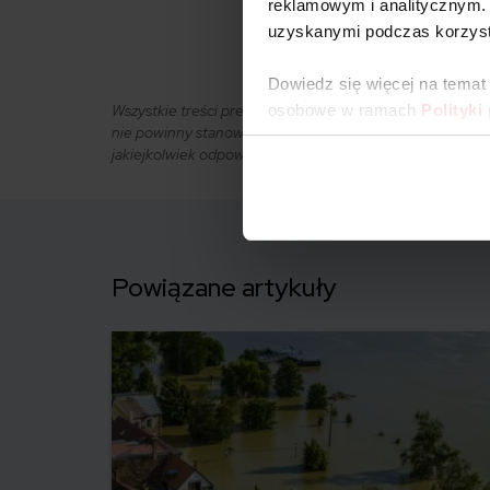
reklamowym i analitycznym. 
0
KOMENTARZE
uzyskanymi podczas korzysta
Dowiedz się więcej na temat
Wszystkie treści prezentowane na łamach niniejszej wit
osobowe w ramach
Polityki
nie powinny stanowić podstawy przy podejmowaniu decyzj
jakiejkolwiek odpowiedzialności.
Powiązane artykuły