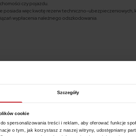
uchomości czy pojazdu.
 posiada więc kwotę rezerw techniczno-ubezpieczeniowych, 
wiązań wypłacenia należnego odszkodowania.
Szczegóły
 plików cookie
do spersonalizowania treści i reklam, aby oferować funkcje sp
ormacje o tym, jak korzystasz z naszej witryny, udostępniamy p