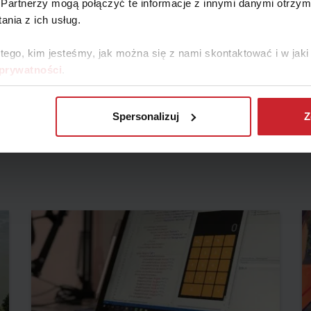
Partnerzy mogą połączyć te informacje z innymi danymi otrzym
nia z ich usług.
 tego, kim jesteśmy, jak można się z nami skontaktować i w ja
ryny internetowej mają charakter wyłącznie informacyjno-edukacyjny, stan
 prywatności
.
i biznesowych, inwestycyjnych, lub podatkowych, za które to decyzje właś
Spersonalizuj
Z