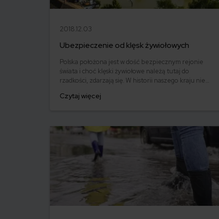
2018.12.03
Ubezpieczenie od klęsk żywiołowych
Polska położona jest w dość bezpiecznym rejonie
świata i choć klęski żywiołowe należą tutaj do
rzadkości, zdarzają się. W historii naszego kraju nie
raz byliśmy świadkami sytuacji, kiedy przyroda
Czytaj więcej
zaakcentowała swoją siłę. Na wypadek takich zdarzeń
możemy się jednak ubezpieczyć. Ubezpieczenie od
klęsk żywiołowych przed siłami natury nas nie
uchroni, ale od ich skutków już tak.