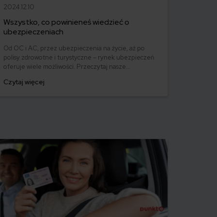
2024.12.10
Wszystko, co powinieneś wiedzieć o
ubezpieczeniach
Od OC i AC, przez ubezpieczenia na życie, aż po
polisy zdrowotne i turystyczne – rynek ubezpieczeń
oferuje wiele możliwości. Przeczytaj nasze
kompendium wiedzy o ubezpieczeniach, dzięki
Czytaj więcej
któremu łatwo odnajdziesz się w gąszczu ofert i
wybierzesz rozwiązanie idealnie dopasowane do
Twoich potrzeb.