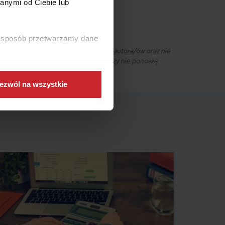
anymi od Ciebie lub
ki sposób przetwarzamy dane
owiąc wyraz osobistych poglądów ich autora/ów oraz nie
ciciel strony internetowej ani autorzy nie ponoszą
ezwól na wszystkie