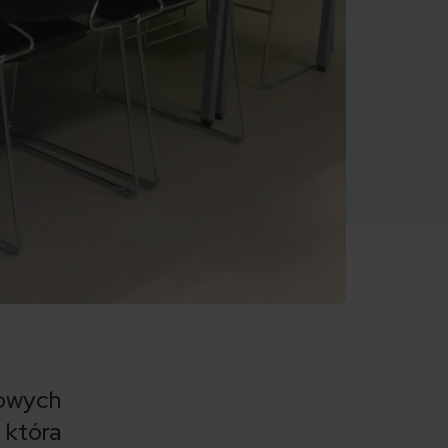
owych
 która