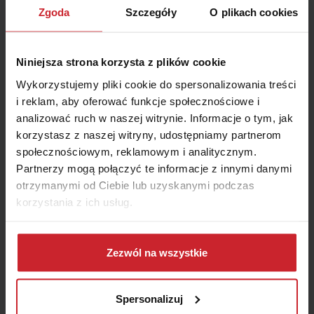
Zgoda
Szczegóły
O plikach cookies
Niniejsza strona korzysta z plików cookie
Wykorzystujemy pliki cookie do spersonalizowania treści
i reklam, aby oferować funkcje społecznościowe i
analizować ruch w naszej witrynie. Informacje o tym, jak
korzystasz z naszej witryny, udostępniamy partnerom
2026.03.11 •
Samochód
społecznościowym, reklamowym i analitycznym.
Czechy – winieta: wszystko, co warto wiedzieć
Partnerzy mogą połączyć te informacje z innymi danymi
przed podróżą do Czech
otrzymanymi od Ciebie lub uzyskanymi podczas
korzystania z ich usług.
Do 2021 roku kierowcy głowili się nad tym, jak przykleić winietę
czeską na szybie auta. Od tego czasu sporo się zmieniło. Opłatę
za autostrady w Czechach dokonasz online – szybko i
Dowiedz się więcej na temat tego, kim jesteśmy, jak
wygodnie. Ile w 2022 roku musimy zapłacić za przejazd? Na jak
można się z nami skontaktować i w jaki sposób
Czytaj więcej
Zezwól na wszystkie
długo możemy ją kupić?
przetwarzamy dane osobowe w ramach
Polityki
prywatności
.
Spersonalizuj