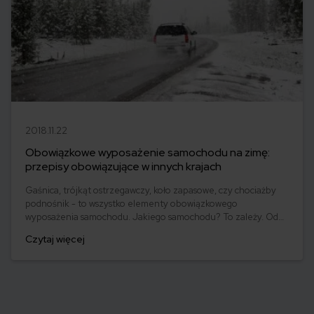
2018.11.22
Obowiązkowe wyposażenie samochodu na zimę:
przepisy obowiązujące w innych krajach
Gaśnica, trójkąt ostrzegawczy, koło zapasowe, czy chociażby
podnośnik - to wszystko elementy obowiązkowego
wyposażenia samochodu. Jakiego samochodu? To zależy. Od
czego? Od kraju, przez który prowadzi nas trasa podróży. Jeśli
Czytaj więcej
planujesz zimowy wyjazd, sam sprzęt narciarski nie wystarczy -
konieczne może okazać się dodatkowe wyposażenie auta.
Sprawdzamy, jak wygląda obowiązkowe wyposażenie
samochodu w innych krajach!