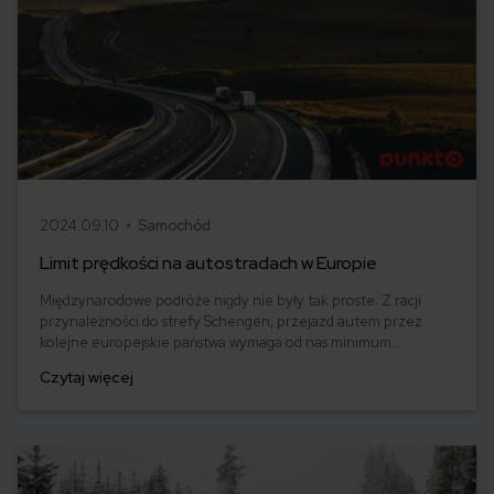
2024.09.10 •
Samochód
Limit prędkości na autostradach w Europie
Międzynarodowe podróże nigdy nie były tak proste. Z racji
przynależności do strefy Schengen, przejazd autem przez
kolejne europejskie państwa wymaga od nas minimum
formalności. Wjeżdżając do obcego kraju, warto jednak
Czytaj więcej
pamiętać, że wraz z przekroczeniem granicy zmieniają się
przepisy.