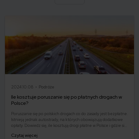
2024.10.08 •
Podróże
Ile kosztuje poruszanie się po płatnych drogach w
Polsce?
Poruszanie się po polskich drogach co do zasady jest bezpłatne.
Istnieją jednak autostrady, na których obowiązują dodatkowe
opłaty. Dowiedz się, ile kosztują drogi płatne w Polsce i gdzie się
znajdują, a także jakie zasady obowiązują w innych krajach
Czytaj więcej
europejskich.