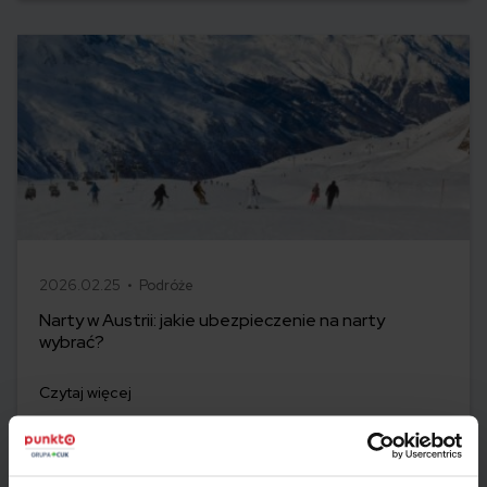
2026.02.25 •
Podróże
Narty w Austrii: jakie ubezpieczenie na narty
wybrać?
Czytaj więcej