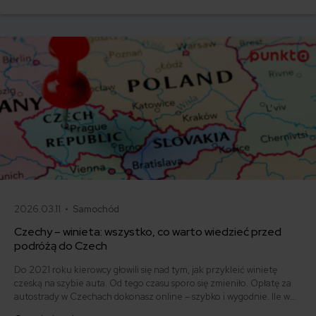
2026.03.11 •
Samochód
Czechy – winieta: wszystko, co warto wiedzieć przed
podróżą do Czech
Do 2021 roku kierowcy głowili się nad tym, jak przykleić winietę
czeską na szybie auta. Od tego czasu sporo się zmieniło. Opłatę za
autostrady w Czechach dokonasz online – szybko i wygodnie. Ile w
2022 roku musimy zapłacić za przejazd? Na jak długo możemy ją