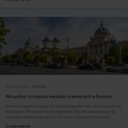
zastępując tradycyjne naklejki elektronicznymi winietami.
2024.09.24 •
Podróże
Wszystko, co musisz wiedzieć o winietach w Rumunii
W wielu krajach europejskich obowiązuje płatność za poruszanie się
po drogach. Rumunia nie jest wyjątkiem. Kto jest zobowiązany do
uiszczania opłat drogowych w tym kraju i w jakiej formie się je
pobiera? Warto sprawdzić, jak przygotować się do podróży przez
Czytaj więcej
Rumunię, aby uniknąć kar.