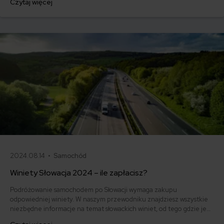
Czytaj więcej
kupić?
2024.08.14 •
Samochód
Winiety Słowacja 2024 – ile zapłacisz?
Podróżowanie samochodem po Słowacji wymaga zakupu
odpowiedniej winiety. W naszym przewodniku znajdziesz wszystkie
niezbędne informacje na temat słowackich winiet, od tego gdzie je
nabyć, przez rodzaje i ceny, po konsekwencje braku ważnej winiety.