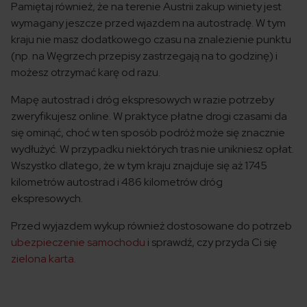
Pamiętaj również, że na terenie Austrii zakup winiety jest
wymagany jeszcze przed wjazdem na autostradę. W tym
kraju nie masz dodatkowego czasu na znalezienie punktu
(np. na Węgrzech przepisy zastrzegają na to godzinę) i
możesz otrzymać karę od razu.
Mapę autostrad i dróg ekspresowych w razie potrzeby
zweryfikujesz online. W praktyce płatne drogi czasami da
się ominąć, choć w ten sposób podróż może się znacznie
wydłużyć. W przypadku niektórych tras nie unikniesz opłat.
Wszystko dlatego, że w tym kraju znajduje się aż 1745
kilometrów autostrad i 486 kilometrów dróg
ekspresowych.
Przed wyjazdem wykup również dostosowane do potrzeb
ubezpieczenie samochodu
i sprawdź, czy przyda Ci się
zielona karta
.