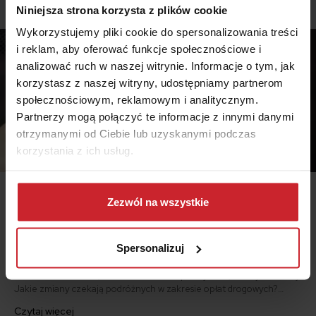
Podobne artykuły
Niniejsza strona korzysta z plików cookie
Wykorzystujemy pliki cookie do spersonalizowania treści
i reklam, aby oferować funkcje społecznościowe i
analizować ruch w naszej witrynie. Informacje o tym, jak
korzystasz z naszej witryny, udostępniamy partnerom
społecznościowym, reklamowym i analitycznym.
Partnerzy mogą połączyć te informacje z innymi danymi
otrzymanymi od Ciebie lub uzyskanymi podczas
korzystania z ich usług.
Dowiedz się więcej na temat tego, kim jesteśmy, jak
można się z nami skontaktować i w jaki sposób
Zezwól na wszystkie
2024.02.22 •
Samochód
przetwarzamy dane osobowe w ramach
Polityki
Ceny winiet za autostrady w Europie – ile zapłacimy w
prywatności
.
2024 roku?
Spersonalizuj
Podróże po Europie w 2024 roku to nie tylko malownicze widoki i
kulturowe doznania, lecz także kwestie praktyczne, takie jak winiety.
Jakie zmiany czekają podróżnych w zakresie opłat drogowych?
Sprawdź najnowsze informacje na temat winiet w Europie 2024 i
Czytaj więcej
przygotuj się na bezproblemową podróż przez kontynent!