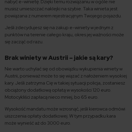
nabyć e-winietę. Dzięki temu rozwiązaniu w ogóle nie
musisz umieszczać naklejki na szybie. Taka winieta jest
powiązana z numerem rejestracyjnym Twojego pojazdu.
Jeśli zdecydujesz się na zakup e-winiety w jednym z
punktów na terenie całego kraju, okres jej ważności może
się zacząć od razu.
Brak winiety w Austrii – jakie są kary?
Nie warto uchylać się od obowiązku wykupienia winiety w
Austrii, ponieważ może to się wiązać z nałożeniem wysokiej
kary. Jeśli zatrzyma Cię w takiej sytuacji policja, zostaniesz
obciążony dodatkową opłatą w wysokości 120 euro.
Motocykliści zapłacą nieco mniej, bo 65 euro.
Wysokość mandatu może wzrosnąć, jeśli kierowca odmówi
uiszczenia opłaty dodatkowej. W tym przypadku kara
może wynieść aż do 3000 euro.