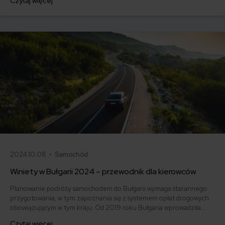
Czytaj więcej
Dzięki temu zaplanujesz swoją podróż do Słowacji i unikniesz
problemów na drodze.
2024.10.08 •
Samochód
Winiety w Bułgarii 2024 – przewodnik dla kierowców
Planowanie podróży samochodem do Bułgarii wymaga starannego
przygotowania, w tym zapoznania się z systemem opłat drogowych
obowiązującym w tym kraju. Od 2019 roku Bułgaria wprowadziła
całkowicie zdigitalizowany system poboru opłat za przejazd,
Czytaj więcej