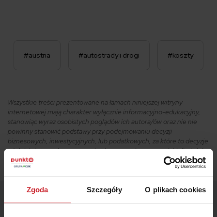
#austria
#autostrady i drogi
#koszty
Wszystkie treści prezentowane na łamach niniejszej witryny
internetowej mają charakter wyłącznie informacyjno-edukacyjny,
stanowiąc wyraz osobistych poglądów ich autora/ów oraz nie nie
powinny stanowić podstawy przy podejmowaniu decyzji
biznesowych, inwestycyjnych, lub podatkowych, za które to decyzje
właściciel strony internetowej ani autorzy nie ponoszą jakiejkolwiek
odpowiedzialności.
Zgoda
Szczegóły
O plikach cookies