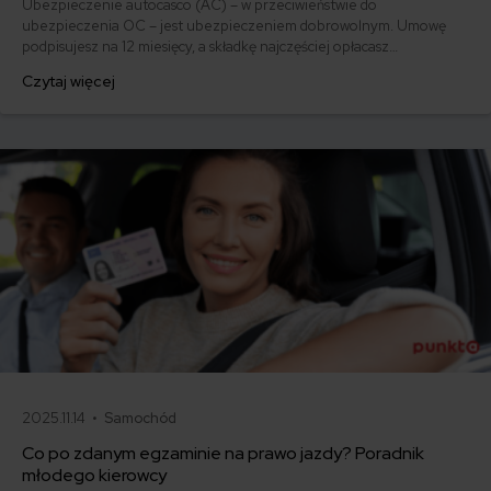
Ubezpieczenie autocasco (AC) – w przeciwieństwie do
ubezpieczenia OC – jest ubezpieczeniem dobrowolnym. Umowę
podpisujesz na 12 miesięcy, a składkę najczęściej opłacasz
jednorazowo. Co w przypadku, gdy udało Ci się znaleźć lepszą
Czytaj więcej
ofertę lub zdecydowałeś się sprzedać samochód w trakcie trwania
umowy? Sprawdź, w jakich sytuacjach ubezpieczenie AC wygasa
samo, a kiedy można odstąpić od umowy.
2025.11.14 •
Samochód
Co po zdanym egzaminie na prawo jazdy? Poradnik
młodego kierowcy