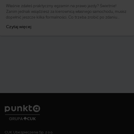
Właśnie zdałeś praktyczny egzamin na prawo jazdy? Świetnie!
Zanim jednak wsiądziesz za kierownicą własnego samochodu, musisz
dopełnić jeszcze kilka formalności. Co trzeba zrobić po zdaniu
egzaminu na prawo jazdy? Poznaj praktyczne wskazówki, dzięki
Czytaj więcej
którym szybko załatwisz sprawy urzędowe i będziesz mógł prowadzić
swoje auto.
Punkta
CUK Ubezpieczenia Sp. z o.o.