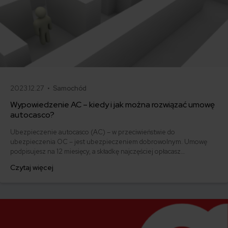
2023.12.27 •
Samochód
Wypowiedzenie AC – kiedy i jak można rozwiązać umowę
autocasco?
Ubezpieczenie autocasco (AC) – w przeciwieństwie do
ubezpieczenia OC – jest ubezpieczeniem dobrowolnym. Umowę
podpisujesz na 12 miesięcy, a składkę najczęściej opłacasz
jednorazowo. Co w przypadku, gdy udało Ci się znaleźć lepszą
Czytaj więcej
ofertę lub zdecydowałeś się sprzedać samochód w trakcie trwania
umowy? Sprawdź, w jakich sytuacjach ubezpieczenie AC wygasa
samo, a kiedy można odstąpić od umowy.