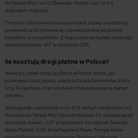
do Nowej Wsi), na A2 (Świecko–Konin) oraz na A4
(Katowice–Kraków).
Przejazd odcinkami koncesyjnymi jest zazwyczaj droższy,
ponieważ za utrzymanie są odpowiedzialne podmioty
prywatne, a nie państwo. Z tego powodu opłaty zawierają
również podatek VAT w wysokości 23%.
Ile kosztują drogi płatne w Polsce?
Wiesz już, które drogi są płatne w Polsce. Koszt, jaki
poniesiesz za przejazd, zależy od liczby kilometrów, którą
liczy Twoja trasa, oraz od stawki obowiązującej na danym
odcinku.
W przypadku autostrady A1 to 0,16 złotych za kilometr (od
Rusocina do Nowej Wsi). Na autostradzie A2 obowiązują aż
trzy różne stawki – 0,17 zł za kilometr za odcinek Świecko–
Nowy Tomyśl, 0,56 zł za fragment Nowy Tomyśl–Konin
oraz 0,10 zł na trasie z Konina do Strykowa. Sytuacja