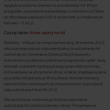
wygląda podobnie również na autostradzie A4. W tym
przypadku za przejechanie jednego z odcinków od Gliwic
do Wrocławia zapłacisz 0,10 zł za kilometr, a z Krakowa do
Katowic – 0,42 zł.
Czytaj także:
Nowe opłaty na A4
Niestety – inflacja nie omija również dróg. W kwietniu 2023
roku koncesjonariusz odpowiedzialny za autostradę A4
zwrócił się do Generalnej Dyrekcji Dróg Krajowych i
Autostrad o możliwość podniesienia wysokości opłat. Swój
wniosek uzasadnił ogólną sytuacją gospodarczą w kraju,
która wpływa na utrzymanie drogi, a także znajdującej się w
jej pobliżu infrastruktury. W rezultacie obecnie kierowcy
samochodów osobowych są zmuszeni płacić za przejazd
całą autostradą A4 aż 46,20 zł.
Dla samochodu osobowego koszt przejechania
autostradą A2 odcinka Świecko-Nowy Tomyśl wynosi