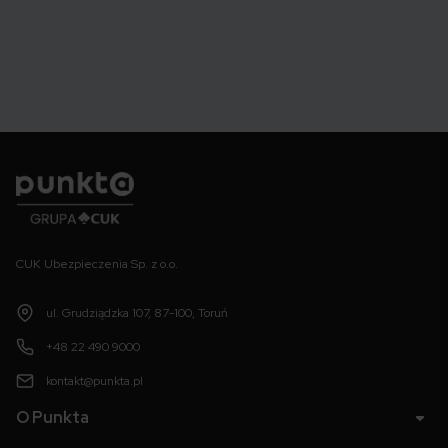
Punkta
CUK Ubezpieczenia Sp. z o.o.
ul. Grudziądzka 107, 87-100, Toruń
+48 22 490 9000
kontakt@punkta.pl
O Punkta