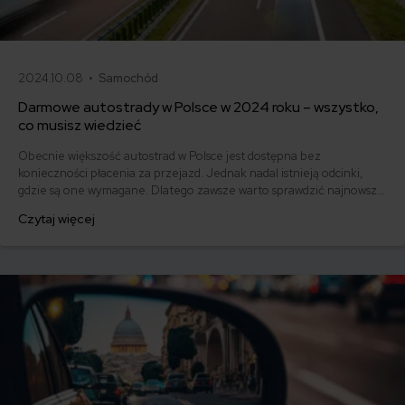
2024.10.08 •
Samochód
Darmowe autostrady w Polsce w 2024 roku – wszystko,
co musisz wiedzieć
Obecnie większość autostrad w Polsce jest dostępna bez
konieczności płacenia za przejazd. Jednak nadal istnieją odcinki,
gdzie są one wymagane. Dlatego zawsze warto sprawdzić najnowsze
informacje na ten temat. Jeśli planujesz podróżować po Polsce
Czytaj więcej
samochodem, sprawdź na mapie darmowych autostrad, którędy
przejedziesz za darmo!