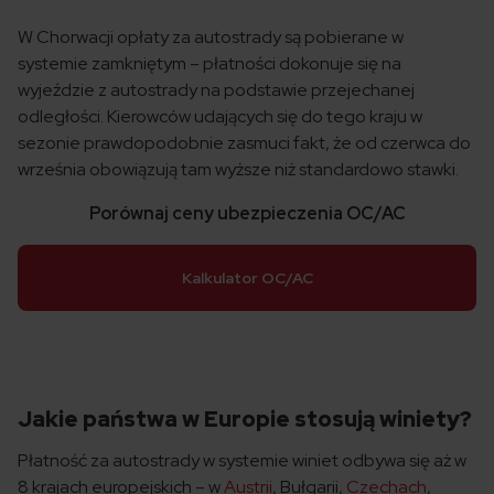
W Chorwacji opłaty za autostrady są pobierane w
systemie zamkniętym – płatności dokonuje się na
wyjeździe z autostrady na podstawie przejechanej
odległości. Kierowców udających się do tego kraju w
sezonie prawdopodobnie zasmuci fakt, że od czerwca do
września obowiązują tam wyższe niż standardowo stawki.
Porównaj ceny ubezpieczenia OC/AC
Kalkulator OC/AC
Jakie państwa w Europie stosują winiety?
Płatność za autostrady w systemie winiet odbywa się aż w
8 krajach europejskich – w
Austrii
, Bułgarii,
Czechach
,