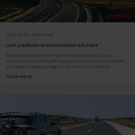
2024.09.10 •
Samochód
Limit prędkości na autostradach w Europie
Międzynarodowe podróże nigdy nie były tak proste. Z racji
przynależności do strefy Schengen, przejazd autem przez kolejne
europejskie państwa wymaga od nas minimum formalności.
Wjeżdżając do obcego kraju, warto jednak pamiętać, że wraz z
Czytaj więcej
przekroczeniem granicy zmieniają się przepisy.