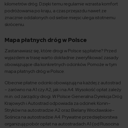
kilometrów dróg. Dzięki temu regularnie wzrasta komfort
podróżowania po kraju, a czas przejazdu nawet ze
znacznie oddalonych od siebie miejsc ulega istotnemu
skróceniu.
Mapa płatnych dróg w Polsce
Zastanawiasz się, które drogi w Polsce są płatne? Przed
wyjazdem w trasę warto dokładnie zweryfikować zasady
obowiązujące dla konkretnych odcinków. Pomoże w tym
mapa płatnych dróg w Polsce.
Obecnie płatne odcinki obowiązują na każdej z autostrad
– zarówno na A1 czy A2, jak i na A4. Wysokość opłat zależy
m.in. od zarządcy drogi. W Polsce Generalna Dyrekcja Dróg
Krajowych i Autostrad odpowiada za odcinek Konin–
Stryków na autostradzie A2 oraz Bielany Wrocławskie–
Sośnica na autostradzie A4. Prywatne przedsiębiorstwa
organizują pobór opłat na autostradach A1 (od Rusocina