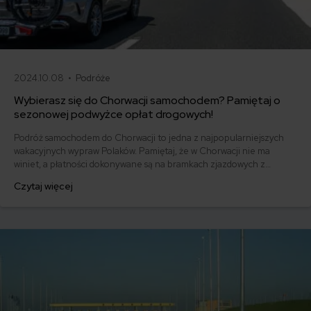
2024.10.08 •
Podróże
Wybierasz się do Chorwacji samochodem? Pamiętaj o
sezonowej podwyżce opłat drogowych!
Podróż samochodem do Chorwacji to jedna z najpopularniejszych
wakacyjnych wypraw Polaków. Pamiętaj, że w Chorwacji nie ma
winiet, a płatności dokonywane są na bramkach zjazdowych z
autostrad, a kwoty, które będziesz musiał uiścić w 2024 roku, są
Czytaj więcej
wyższe niż w poprzednich latach!