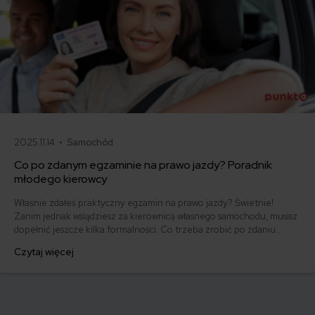
2025.11.14 •
Samochód
Co po zdanym egzaminie na prawo jazdy? Poradnik
młodego kierowcy
Właśnie zdałeś praktyczny egzamin na prawo jazdy? Świetnie!
Zanim jednak wsiądziesz za kierownicą własnego samochodu, musisz
dopełnić jeszcze kilka formalności. Co trzeba zrobić po zdaniu
egzaminu na prawo jazdy? Poznaj praktyczne wskazówki, dzięki
Czytaj więcej
którym szybko załatwisz sprawy urzędowe i będziesz mógł prowadzić
swoje auto.