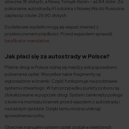
obecnie 18 złotych, a Nowy Tomyśl-Konin – aż 84 złote. Za
pokonanie autostradą A1 odcinka z Nowej Wsi do Rusocina
zapłacisz z kolei 29,90 złotych.
Dodatkowe wydatki mogą się wiązać również z
przekroczeniem prędkości. Przed wyjazdem sprawdź
taryfikator mandatów
.
Jak płaci się za autostrady w Polsce?
Płatne drogi w Polsce różnią się między sobą sposobem
pobierania opłat. Wszystkie takie fragmenty są
wyposażone w bramki. Część funkcjonuje na podstawie
systemu otwartego. W tym przypadku punkty poboru są
zlokalizowane w poprzek drogi. System zamknięty polega
z kolei na montażu bramek przed wjazdem z autostrady i
na każdym zjeździe. Dzięki temu można uniknąć
spowolnienia ruchu.
Obecnie manualny system opłat został w niektórych