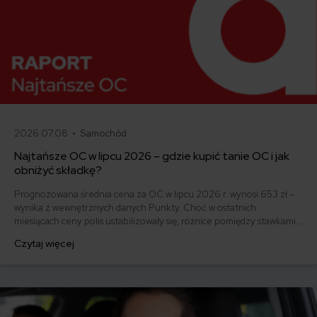
2026.07.08 •
Samochód
Najtańsze OC w lipcu 2026 – gdzie kupić tanie OC i jak
obniżyć składkę?
Prognozowana średnia cena za OC w lipcu 2026 r. wynosi 653 zł –
wynika z wewnętrznych danych Punkty. Choć w ostatnich
miesiącach ceny polis ustabilizowały się, różnice pomiędzy stawkami
za ubezpieczenie są ogromne. Jedni płacą zaledwie nieco ponad
Czytaj więcej
500 zł, inni – więcej niż 1500 zł. Gdzie znaleźć najtańsze OC w
Polsce i jak obniżyć koszty ubezpieczenia samochodu?
Odpowiadamy na podstawie najnowszych danych z rynku.