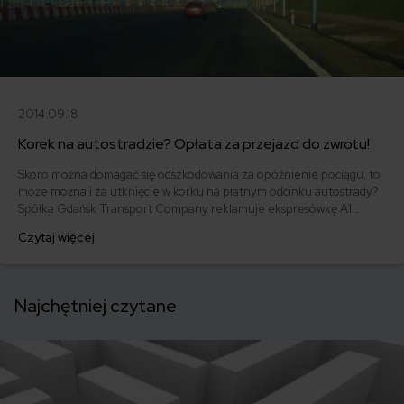
2014.09.18
Korek na autostradzie? Opłata za przejazd do zwrotu!
Skoro można domagać się odszkodowania za opóźnienie pociągu, to
może można i za utknięcie w korku na płatnym odcinku autostrady?
Spółka Gdańsk Transport Company reklamuje ekspresówkę A1
hasłami: „czas to pieniądz” i „wygodnie jak nigdy dotąd”. W
Czytaj więcej
rzeczywistości tegoroczna podróż nad morze - przynajmniej do
decyzji Donalda Tuska o otwarciu szlabanów w weekendy - była dla
Polaków wyjątkowo długa i niekomfortowa.
Najchętniej czytane