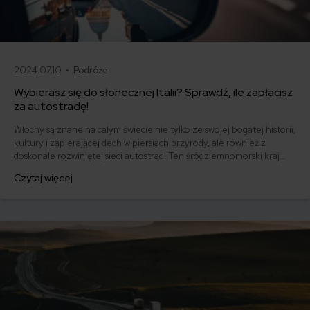
2024.07.10 •
Podróże
Wybierasz się do słonecznej Italii? Sprawdź, ile zapłacisz
za autostradę!
Włochy są znane na całym świecie nie tylko ze swojej bogatej historii,
kultury i zapierającej dech w piersiach przyrody, ale również z
doskonale rozwiniętej sieci autostrad. Ten śródziemnomorski kraj
może się poszczycić ponad 7 000 kilometrami dróg szybkiego
Czytaj więcej
ruchu, które umożliwiają sprawne przemieszczanie się między
najbardziej odległymi regionami.