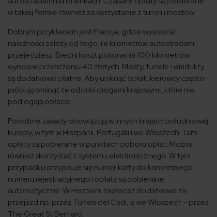
autostradami na bramkach. Czasami opłaty są pobierane
w takiej formie również za korzystanie z tuneli i mostów.
Dobrym przykładem jest Francja, gdzie wysokość
należności zależy od tego, ile kilometrów autostradami
przejedziesz. Średni koszt pokonania 100 kilometrów
wynosi w przeliczeniu 40 złotych. Mosty, tunele i wiadukty
są dodatkowo płatne. Aby uniknąć opłat, kierowcy często
próbują ominąć te odcinki drogami krajowymi, które nie
podlegają opłacie.
Podobne zasady obowiązują w innych krajach południowej
Europy, w tym w Hiszpanii, Portugalii i we Włoszech. Tam
opłaty są pobierane w punktach poboru opłat. Można
również skorzystać z systemu elektronicznego. W tym
przypadku przypisuje się numer karty do konkretnego
numeru rejestracyjnego i opłaty są pobierane
automatycznie. W Hiszpanii zapłacisz dodatkowo za
przejazd np. przez Tunels del Cadi, a we Włoszech – przez
The Great St Bernard.