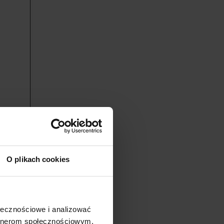
? Jak się
O plikach cookies
acy wciąż
5 tys., a
ołecznościowe i analizować
artnerom społecznościowym,