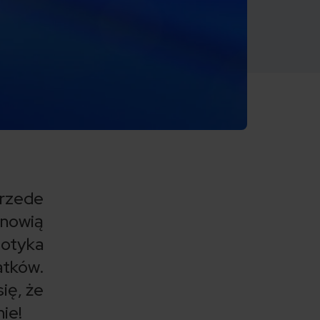
przede
anowią
dotyka
tków.
ię, że
ie!