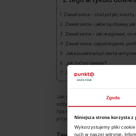
Zawał serca – statystyki, koszty
Zawał serca – jakie są objawy, j
Zawał serca – jak reagować, co r
Zawał serca, zapobieganie, prof
Jaka powinna być dieta antyza
Jak żyć po zawale?
Zagrożenie zawałem – dostęp d
Jak rozpoznać zawał serca, jakie ob
Zgoda
odżywiać i co robić aby go uniknąć? 
żyją krócej. Co więcej, najnowsze st
Niniejsza strona korzysta z
przyczyną 70 proc. z nich były chor
Wykorzystujemy pliki cookie 
Zawał serca – statystyki, k
ruch w naszej witrynie. Inf