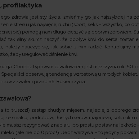
, profilaktyka
szego zdrowia jest styl życia, zmieńmy go jak najszybciej na z
enie stresu i jak najwięcej ruchu (sport, seks – wszystko, co dot
mocniej bić) pomogą nam długo cieszyć się dobrym zdrowiem. S
 tak silny skurcz naczyń, że dopływ krwi do serca zostanie 
, należy nauczyć się, jak sobie z nim radzić. Kontrolujmy ma
stko, żeby uregulować ciśnienie krwi.
rmacja. Chociaż typowym zawałowcem jest mężczyzna ok. 50. ro
. Specjaliści obserwują tendencję wzrostową u młodych kobiet
jentów z zwałem przed 55. Rokiem życia.
yzawałowa?
a to tłuszcz!) zastąp chudym mięsem, najlepiej z dobrego źr
j ze smalcu, podrobów, tłustych serów, majonezu, soli, cukru i 
 Nie musisz rezygnować z nabiału, po prostu postaw na lekkość 
 mleko (ale nie do 0 proc.!). Jedz warzywa – to jedyny pokarm