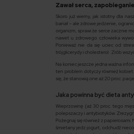
Zawał serca, zapobieganie
Skoro już wiemy, jak istotny dla na
banał – ale zdrowe jedzenie, ogranicz
organizm, sprawi że serce zacznie 
nawet u zdrowego człowieka wywołać
Ponieważ nie da się uciec od stresu
trójglicerydy i cholesterol. Zrób wszy
Na koniec jeszcze jedna ważna info
ten problem dotyczy również kobiet
się, że stanowią one aż 20 proc. pac
Jaka powinna być dieta ant
Wieprzowinę (aż 30 proc. tego mięs
polepszaczy i antybiotyków. Zrezygnu
Pożegnaj się również z papierosami.
śmietany jedz jogurt, odchudź nieco