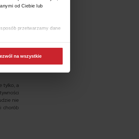
anymi od Ciebie lub
ść serca
ogiczny.
ki sposób przetwarzamy dane
 aspekty
ezwól na wszystkie
płaci” za
ny budżet
 tylko, a
ktywności
dzie nie
ki chorób