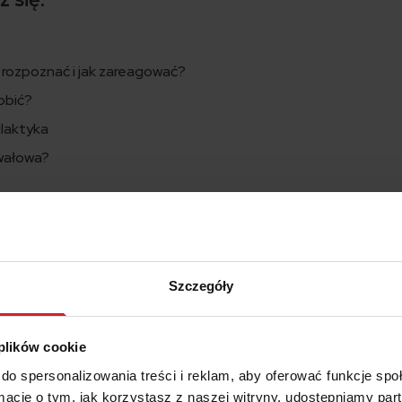
ak rozpoznać i jak zareagować?
obić?
ilaktyka
wałowa?
o kardiologa
jawy pojawiają się u chorego, co robić przy podejrzeniu zawału
Szczegóły
W porównaniu do średniej długości życia w Unii Europejskiej Pol
atystki pokazuję, że w minionym roku liczba zgodnów wzrosła o 1
 plików cookie
oby układu krążenia i choroby nowotworowe.
do spersonalizowania treści i reklam, aby oferować funkcje sp
oszty
ormacje o tym, jak korzystasz z naszej witryny, udostępniamy p