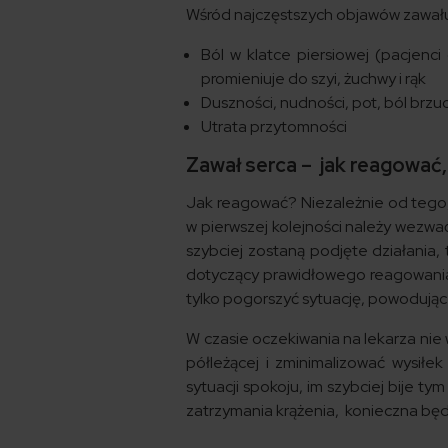
Wśród najczęstszych objawów zawału 
Ból w klatce piersiowej (pacjenci 
promieniuje do szyi, żuchwy i rąk
Duszności, nudności, pot, ból brz
Utrata przytomności
Zawał serca – jak reagować,
Jak reagować? Niezależnie od tego,
w pierwszej kolejności należy wezw
szybciej zostaną podjęte działania,
dotyczący prawidłowego reagowania 
tylko pogorszyć sytuację, powodując 
W czasie oczekiwania na lekarza nie 
półleżącej i zminimalizować wysiłek
sytuacji spokoju, im szybciej bije ty
zatrzymania krążenia, konieczna będz