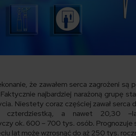
konanie, że zawałem serca zagrożeni są 
 Faktycznie najbardziej narażoną grupę st
cia. Niestety coraz częściej zawał serca 
d czterdziestką, a nawet 20,30 –la
czy ok. 600 – 700 tys. osób. Prognozuje s
ęciu lat może wzrosnąć do aż 250 tys. roczn