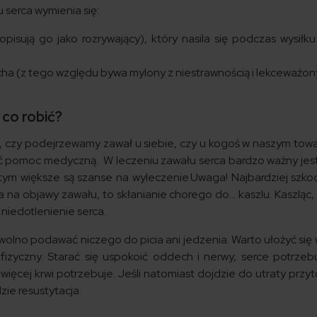
serca wymienia się:
opisują go jako rozrywający), który nasila się podczas wysiłku
ucha (z tego względu bywa mylony z niestrawnością i lekceważon
 co robić?
 czy podejrzewamy zawał u siebie, czy u kogoś w naszym towa
ać pomoc medyczną. W leczeniu zawału serca bardzo ważny jest
 tym większe są szanse na wyleczenie.Uwaga! Najbardziej szkod
na objawy zawału, to skłanianie chorego do… kaszlu. Kaszląc
niedotlenienie serca.
wolno podawać niczego do picia ani jedzenia. Warto ułożyć się 
 fizyczny. Starać się uspokoić oddech i nerwy, serce potrzeb
m więcej krwi potrzebuje. Jeśli natomiast dojdzie do utraty przy
ie resustytacja.