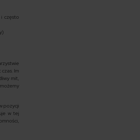
 i często
y)
rzystwie
 czas. Im
liwy mit,
, możemy
w pozycji
uje w tej
tomności,