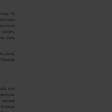
drowy. To
leni nasz
tres może
odcięty.
sę ciała,
ku życia,
. Okazuje
ódła, bez
alkoholu.
– zamiast
, którego