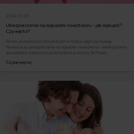
2026.03.05
Ubezpieczenie na wypadek nowotworu – jak wykupić?
Czy warto?
Rynek ubezpieczeń zdrowotnych w Polsce ciągle się rozwija.
Nowością są ubezpieczenia na wypadek nowotworu – według oceny
specjalistów znakomicie przemyślane produkty. W Polsce
najczęstszymi nowotworami są rak płuc, jelita grubego, rak prostaty,
Czytaj więcej
piersi i szyjki macicy. Częściej chorują kobiety niż mężczyźni. Czy
ubezpieczenie rzeczywiście może zapewnić pomoc finansową w
czasie choroby? Jak to zwykle bywa, i tak i nie.