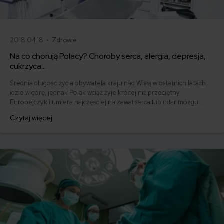
2018.04.18 •
Zdrowie
Na co chorują Polacy? Choroby serca, alergia, depresja,
cukrzyca…
Średnia długość życia obywatela kraju nad Wisłą w ostatnich latach
idzie w górę, jednak Polak wciąż żyje krócej niż przeciętny
Europejczyk i umiera najczęściej na zawał serca lub udar mózgu.
Przyczyną jest nasz styl życia, złe nawyki żywieniowe i słaba
Czytaj więcej
profilaktyka. Na co jeszcze chorują Polacy? Choroby serca, alergia,
depresja i cukrzyca to najczęściej występujące schorzenia.