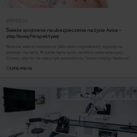
2017.02.02
Świeże spojrzenie na ubezpieczenie na życie Aviva –
złap Nową Perspektywę
Rodzina, własne mieszkanie (albo dom z ogródkiem), wyjazdy na
wakacje i na narty. W sumie fajne życie, na które ciężko pracujesz.
Chcesz, aby nic nie zaburzyło pomyślności Twojej rodziny. Nadszedł
więc czas, żeby zatroszczyć się o spokojną przyszłość Twoją i Twoich
Czytaj więcej
bliskich. Aviva pomaga Ci spojrzeć na ubezpieczenie na życie z
nowej, szerszej perspektywy. Sprawdzamy ofertę!