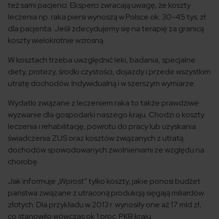
też sami pacjenci. Eksperci zwracają uwagę, że koszty
leczenia np. raka piersi wynoszą w Polsce ok. 30-45 tys. zł
dla pacjenta. Jeśli zdecydujemy się na terapię za granicą
koszty wielokrotnie wzrosną.
W kosztach trzeba uwzględnić leki, badania, specjalne
diety, protezy, środki czystości, dojazdy i przede wszystkim
utratę dochodów. Indywidualną i w szerszym wymiarze.
Wydatki związane z leczeniem raka to także prawdziwe
wyzwanie dla gospodarki naszego kraju. Chodzi o koszty
leczenia i rehabilitację, powrotu do pracy lub uzyskania
świadczenia ZUS oraz kosztów związanych z utratą
dochodów spowodowanych zwolnieniami ze względu na
chorobę.
Jak informuje „Wprost” tylko koszty, jakie ponosi budżet
państwa związane z utraconą produkcją sięgają miliardów
złotych. Dla przykładu w 2013 r. wynosiły one aż 17 mld zł,
co stanowiło wówczas ok 1 proc. PKB kraju.