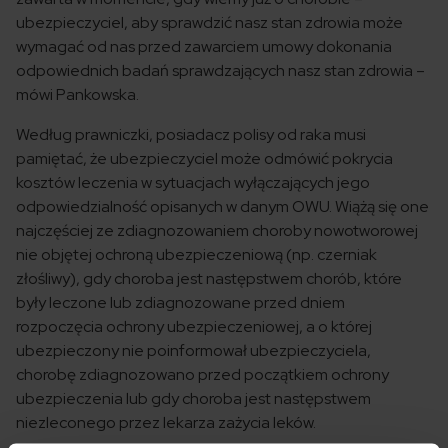
ubezpieczyciel, aby sprawdzić nasz stan zdrowia może
wymagać od nas przed zawarciem umowy dokonania
odpowiednich badań sprawdzających nasz stan zdrowia –
mówi Pankowska.
Według prawniczki, posiadacz polisy od raka musi
pamiętać, że ubezpieczyciel może odmówić pokrycia
kosztów leczenia w sytuacjach wyłączających jego
odpowiedzialność opisanych w danym OWU. Wiążą się one
najczęściej ze zdiagnozowaniem choroby nowotworowej
nie objętej ochroną ubezpieczeniową (np. czerniak
złośliwy), gdy choroba jest następstwem chorób, które
były leczone lub zdiagnozowane przed dniem
rozpoczęcia ochrony ubezpieczeniowej, a o której
ubezpieczony nie poinformował ubezpieczyciela,
chorobę zdiagnozowano przed początkiem ochrony
ubezpieczenia lub gdy choroba jest następstwem
niezleconego przez lekarza zażycia leków.