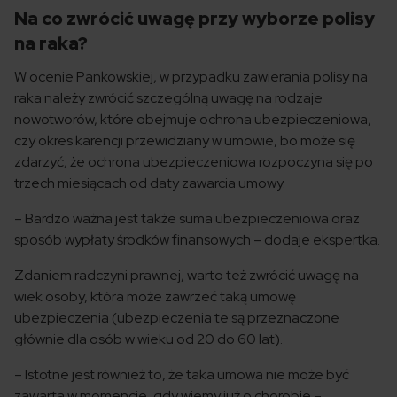
Na co zwrócić uwagę przy wyborze polisy
na raka?
W ocenie Pankowskiej, w przypadku zawierania polisy na
raka należy zwrócić szczególną uwagę na rodzaje
nowotworów, które obejmuje ochrona ubezpieczeniowa,
czy okres karencji przewidziany w umowie, bo może się
zdarzyć, że ochrona ubezpieczeniowa rozpoczyna się po
trzech miesiącach od daty zawarcia umowy.
– Bardzo ważna jest także suma ubezpieczeniowa oraz
sposób wypłaty środków finansowych – dodaje ekspertka.
Zdaniem radczyni prawnej, warto też zwrócić uwagę na
wiek osoby, która może zawrzeć taką umowę
ubezpieczenia (ubezpieczenia te są przeznaczone
głównie dla osób w wieku od 20 do 60 lat).
– Istotne jest również to, że taka umowa nie może być
zawarta w momencie, gdy wiemy już o chorobie –