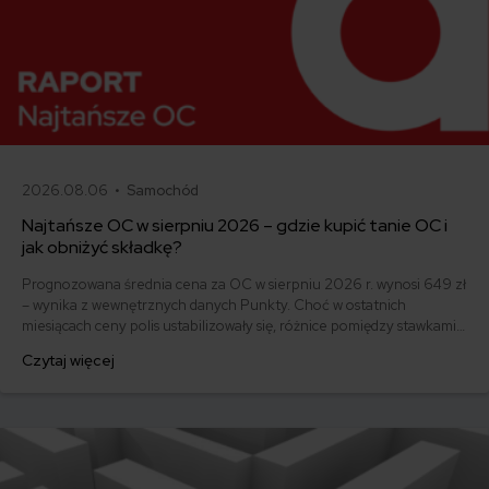
2026.08.06 •
Samochód
Najtańsze OC w sierpniu 2026 – gdzie kupić tanie OC i
jak obniżyć składkę?
Prognozowana średnia cena za OC w sierpniu 2026 r. wynosi 649 zł
– wynika z wewnętrznych danych Punkty. Choć w ostatnich
miesiącach ceny polis ustabilizowały się, różnice pomiędzy stawkami
za ubezpieczenie są ogromne. Jedni płacą zaledwie nieco ponad
Czytaj więcej
500 zł, inni – powyżej 1500 zł. Gdzie znaleźć najtańsze OC w Polsce
i jak obniżyć koszty ubezpieczenia samochodu? Odpowiadamy na
podstawie najnowszych danych z rynku.