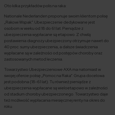
Oto kilka przykładów polis na raka:
Nationale Nederlanden proponuje swoim klientom polisę
„Rakowi Wspak”. Ubezpieczenie dedykowane jest
osobom w wieku od 18 do 61 lat. Pieniądze z
ubezpieczenia wypłacane są etapowo. Z chwilą
postawienia diagnozy ubezpieczony otrzymuje nawet do
40 proc. sumy ubezpieczenia, a dalsze świadczenia
wypłacane są w zależności od postępów choroby oraz
zastosowanych metod leczenia.
Towarzystwo Ubezpieczeniowe AXA ma natomiast w
swojej ofercie polisę „Pomoc na Raka”. Grupa docelowa
jest podobna (18-61 lat). Tu również pieniądze z
ubezpieczenia wypłacane są wieloetapowo w zależności
od stadium choroby ubezpieczonego. Towarzystwo daje
też możliwość wypłacania miesięcznej renty na okres do
roku.