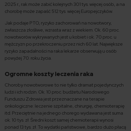
2025 r., rak może zabić kolejnych 301 tys. więcej osób, a na
chorobę może zapaść 512 tys. więcej Europejczyków.
Jak podaje PTO, ryzyko zachorowań na nowotwory,
zwłaszcza złośliwe, wzrasta wraz z wiekiem. Ok. 60 proc.
nowotworów wykrywanych jest u kobiet i ok. 70 proc. u
mężczyzn po przekroczeniu przez nich 60 lat. Największe
ryzyko zapadalności na raka lekarze obserwują u osób
powyżej 70. roku życia.
Ogromne koszty leczenia raka
Choroby nowotworowe to nie tylko dramat pojedynczych
ludzi i ich rodzin. Ok. 10 proc. budżetu Narodowego
Funduszu Zdrowia jest przeznaczane na terapie
onkologiczne: leczenie szpitalne, chirurgię, chemioterapię
itd. Przeciętnie na jednego chorego wydawana jest suma
ok. 10 tys. zł. Średni koszt samej chemioterapii wynosi
ponad 13 tys. zł. To wydatki państwowe, bardzo dużo płacą