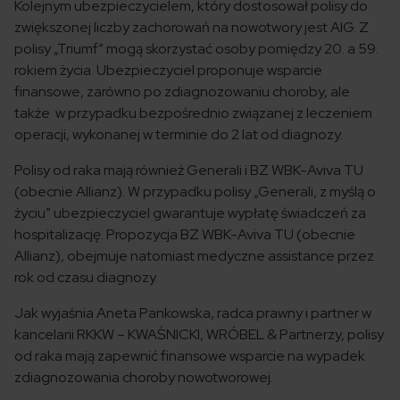
Kolejnym ubezpieczycielem, który dostosował polisy do
zwiększonej liczby zachorowań na nowotwory jest AIG. Z
polisy „Triumf” mogą skorzystać osoby pomiędzy 20. a 59.
rokiem życia. Ubezpieczyciel proponuje wsparcie
finansowe, zarówno po zdiagnozowaniu choroby, ale
także w przypadku bezpośrednio związanej z leczeniem
operacji, wykonanej w terminie do 2 lat od diagnozy.
Polisy od raka mają również Generali i BZ WBK-Aviva TU
(obecnie Allianz). W przypadku polisy „Generali, z myślą o
życiu” ubezpieczyciel gwarantuje wypłatę świadczeń za
hospitalizację. Propozycja BZ WBK-Aviva TU (obecnie
Allianz), obejmuje natomiast medyczne assistance przez
rok od czasu diagnozy.
Jak wyjaśnia Aneta Pankowska, radca prawny i partner w
kancelarii RKKW – KWAŚNICKI, WRÓBEL & Partnerzy, polisy
od raka mają zapewnić finansowe wsparcie na wypadek
zdiagnozowania choroby nowotworowej.