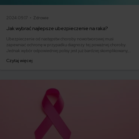
2024.09.17 •
Zdrowie
Jak wybrać najlepsze ubezpieczenie na raka?
Ubezpieczenie od następstw choroby nowotworowej musi
zapewniać ochronę w przypadku diagnozy tej poważnej choroby.
Jednak wybór odpowiedniej polisy jest już bardziej skomplikowany,
ponieważ istnieje wiele zmiennych, które należy wziąć pod uwagę. W
Czytaj więcej
tym artykule podpowiadamy, jak wybrać najlepsze ubezpieczenie na
raka, które spełni Twoje potrzeby i zapewni kompleksowe wsparcie.