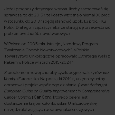
Jeżeli prognozy dotyczące wzrostu liczby zachorowań się
sprawdzą, to do 2015 r. te koszty wzrosną o niemal 30 proc.
w stosunku do 2013 r. i będą stanowić już ok. 1,3 proc. PKB
Polski. Dlatego i rządzący i lekarze starają się przeciwstawić
problemowi chorób nowotworowych.
W Polsce od 2005 roku istnieje „Narodowy Program
Zwalczania Chorób Nowotworowych”, a Polskie
Towarzystwo Onkologiczne opracowało „Strategię Walki z
Rakiem w Polsce w latach 2015-2024”.
Z problemem nowej choroby cywilizacyjnej walczy również
Komisja Europejska. Na początki 2014 r., urzędnicy unijny
opracowali projekt wspólnego działania
(Joint Action)
pt.
European Guide on Quality Improvement in Comprehensive
Cancer Control
(CanCon
), którego celem jest
dostarczenie krajom członkowskim Unii Europejskiej
narzędzi ułatwiających poprawę jakości krajowych