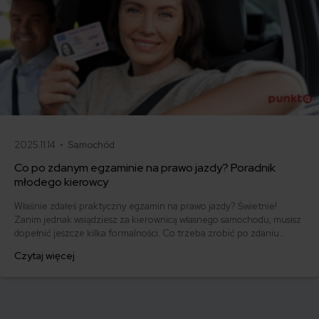
2025.11.14 •
Samochód
Co po zdanym egzaminie na prawo jazdy? Poradnik
młodego kierowcy
Właśnie zdałeś praktyczny egzamin na prawo jazdy? Świetnie!
Zanim jednak wsiądziesz za kierownicą własnego samochodu, musisz
dopełnić jeszcze kilka formalności. Co trzeba zrobić po zdaniu
egzaminu na prawo jazdy? Poznaj praktyczne wskazówki, dzięki
Czytaj więcej
którym szybko załatwisz sprawy urzędowe i będziesz mógł prowadzić
swoje auto.