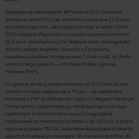
Statystyki są nieubłagane. W Polsce w 2011 r. (ostatnie
dostępne dane PTO) rak stanowił przyczynę w 25,6 proc.
wszystkich zgonów. Jak podaje Eurostat, w latach 2008-
2010 w krajach Wspólnoty z powodu nowotworów zmarło
26,5 proc. mieszkańców Unii. Większe żniwo zbierają tylko
choroby układu krążenia. Obecnie w Europie na
nowotwory złośliwe choruje ponad 3,4 mln osób, a 1,8 mln
umiera z tego powodu – informuje Polska Agencja
Prasowa (PAP)
Co gorsza, według prognoz lekarzy do 2025 roku liczba
chorych na raka zwiększy się o 15 proc. Jak wyjaśniał w
rozmowie z PAP dr Aleksander Gałaś z Collegium Medicum
Uniwersytetu Jagiellońskiego, według prognoz w ciągu
najbliższych trzech lat liczba nowych przypadków
zachorowań na nowotwory wzrośnie o ok. 320 tys., a liczba
zgonów o prawie 180 tys. Na kolejne lata prognozy lekarzy
są jeszcze bardziej przerażające. W ocenie ekspertów, do