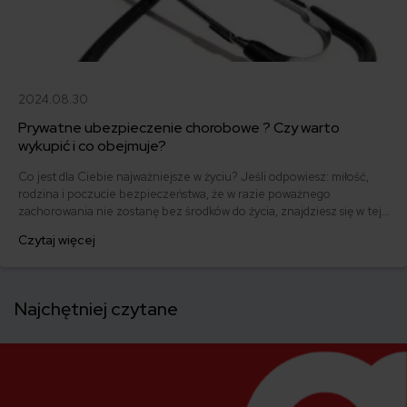
2024.08.30
Prywatne ubezpieczenie chorobowe ? Czy warto
wykupić i co obejmuje?
Co jest dla Ciebie najważniejsze w życiu? Jeśli odpowiesz: miłość,
rodzina i poczucie bezpieczeństwa, że w razie poważnego
zachorowania nie zostanę bez środków do życia, znajdziesz się w tej
samej grupie, co większość Polaków. Najbardziej obawiamy się
Czytaj więcej
groźnych, nieuleczalnych chorób i trwałego kalectwa, które mogłyby
dotknąć nas lub naszych najbliższych.
Najchętniej czytane