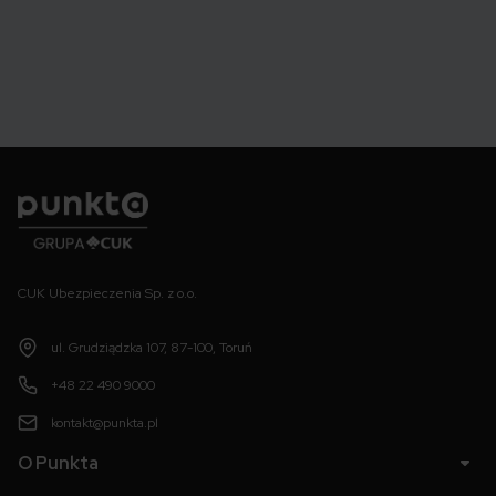
Punkta
CUK Ubezpieczenia Sp. z o.o.
ul. Grudziądzka 107, 87-100, Toruń
+48 22 490 9000
kontakt@punkta.pl
O Punkta