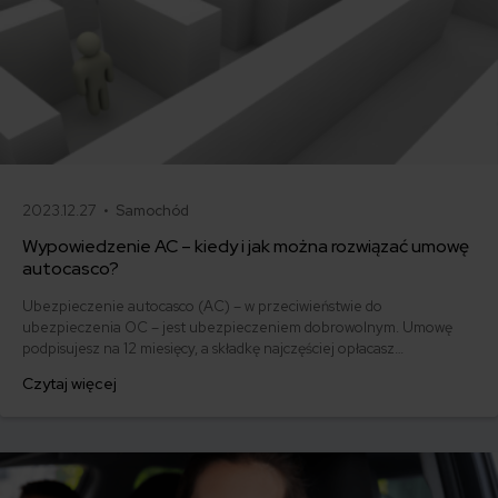
2023.12.27 •
Samochód
Wypowiedzenie AC – kiedy i jak można rozwiązać umowę
autocasco?
Ubezpieczenie autocasco (AC) – w przeciwieństwie do
ubezpieczenia OC – jest ubezpieczeniem dobrowolnym. Umowę
podpisujesz na 12 miesięcy, a składkę najczęściej opłacasz
jednorazowo. Co w przypadku, gdy udało Ci się znaleźć lepszą
Czytaj więcej
ofertę lub zdecydowałeś się sprzedać samochód w trakcie trwania
umowy? Sprawdź, w jakich sytuacjach ubezpieczenie AC wygasa
samo, a kiedy można odstąpić od umowy.