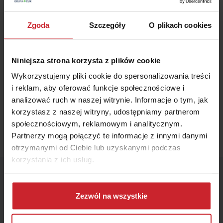
Lidia Krasnopolska
Zgoda
Szczegóły
O plikach cookies
Główny Specjalista ds. Ubezpieczeń. Od 8 lat w grupie
Punkta, gdzie pracuje jako Główna Specjalistka ds.
Niniejsza strona korzysta z plików cookie
Ubezpieczeń. Pytajcie ją o dowolne tematy dotyczące
ubezpieczeń, ale nie o to czy lepsze jest morze czy góry,
Wykorzystujemy pliki cookie do spersonalizowania treści
bo wiadomo, że morze!
i reklam, aby oferować funkcje społecznościowe i
analizować ruch w naszej witrynie. Informacje o tym, jak
korzystasz z naszej witryny, udostępniamy partnerom
społecznościowym, reklamowym i analitycznym.
Zobacz artykuły
Partnerzy mogą połączyć te informacje z innymi danymi
otrzymanymi od Ciebie lub uzyskanymi podczas
korzystania z ich usług.
Dowiedz się więcej na temat tego, kim jesteśmy, jak
Małgorzata Kudrewicz
można się z nami skontaktować i w jaki sposób
Zezwól na wszystkie
przetwarzamy dane osobowe w ramach
Polityki
prywatności
.