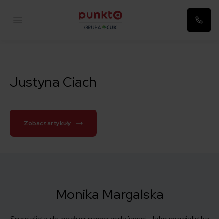
Punkta
Justyna Ciach
Zobacz artykuły
Monika Margalska
Specjalista ds. obsługi posprzedażowej. Jako specjalistka