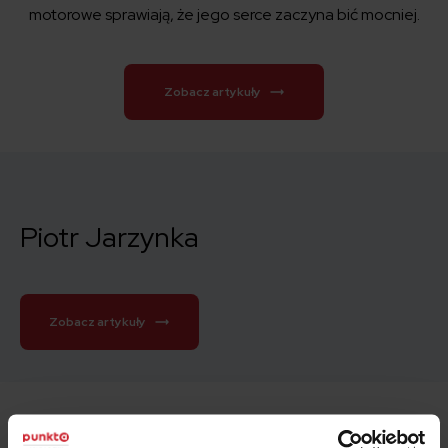
motorowe sprawiają, że jego serce zaczyna bić mocniej.
Zobacz artykuły
Piotr Jarzynka
Zobacz artykuły