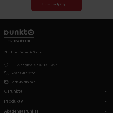
Zobacz artykuły
Punkta
CUK Ubezpieczenia Sp. z o.o.
ul. Grudziądzka 107, 87-100, Toruń
+48 22 490 9000
kontakt@punkta.pl
O Punkta
Produkty
Akademia Punkta