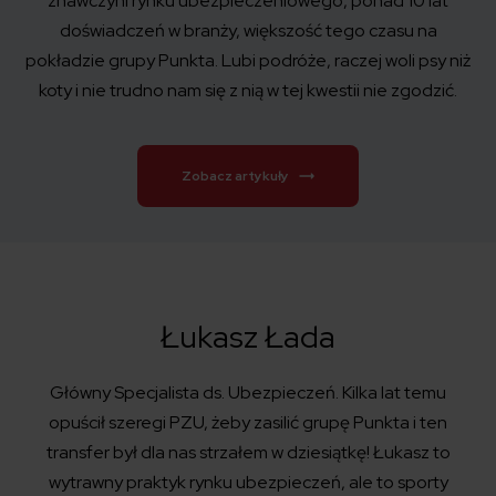
znawczyni rynku ubezpieczeniowego, ponad 10 lat
doświadczeń w branży, większość tego czasu na
pokładzie grupy Punkta. Lubi podróże, raczej woli psy niż
koty i nie trudno nam się z nią w tej kwestii nie zgodzić.
Zobacz artykuły
Łukasz Łada
Główny Specjalista ds. Ubezpieczeń. Kilka lat temu
opuścił szeregi PZU, żeby zasilić grupę Punkta i ten
transfer był dla nas strzałem w dziesiątkę! Łukasz to
wytrawny praktyk rynku ubezpieczeń, ale to sporty