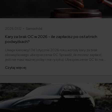
2026.01.12 •
Samochód
Kary za brak OC w 2026 – ile zapłacisz po ostatnich
podwyżkach?
Uwaga kierowcy! Od 1 stycznia 2026 roku wzrosły kary za brak
obowiązkowego ubezpieczenia OC. Sprawdź, ile możesz zapłacić,
jeśli nie masz ważnej polisy i nie ryzykuj. Ubezpieczenie OC to nie
tylko obowiązek, ale też ochrona dla Ciebie i innych uczestników
Czytaj więcej
ruchu drogowego.