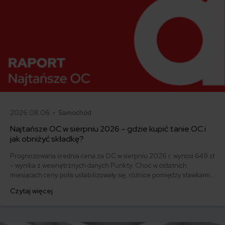
2026.08.06 •
Samochód
Najtańsze OC w sierpniu 2026 – gdzie kupić tanie OC i
jak obniżyć składkę?
Prognozowana średnia cena za OC w sierpniu 2026 r. wynosi 649 zł
– wynika z wewnętrznych danych Punkty. Choć w ostatnich
miesiącach ceny polis ustabilizowały się, różnice pomiędzy stawkami
za ubezpieczenie są ogromne. Jedni płacą zaledwie nieco ponad
Czytaj więcej
500 zł, inni – powyżej 1500 zł. Gdzie znaleźć najtańsze OC w Polsce
i jak obniżyć koszty ubezpieczenia samochodu? Odpowiadamy na
podstawie najnowszych danych z rynku.