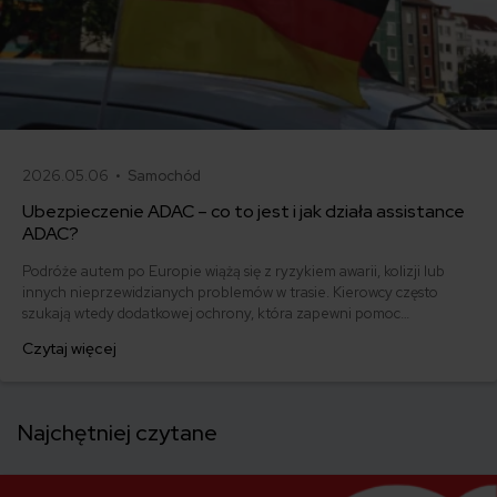
2026.05.06 •
Samochód
Ubezpieczenie ADAC – co to jest i jak działa assistance
ADAC?
Podróże autem po Europie wiążą się z ryzykiem awarii, kolizji lub
innych nieprzewidzianych problemów w trasie. Kierowcy często
szukają wtedy dodatkowej ochrony, która zapewni pomoc
techniczną, holowanie lub wsparcie organizacyjne poza granicami
Czytaj więcej
kraju. Jednym z rozwiązań, które pojawia się w tym kontekście, jest
członkostwo w ADAC – niemieckim automobilklubie oferującym
pomoc drogową i usługi assistance w Europie.
Najchętniej czytane