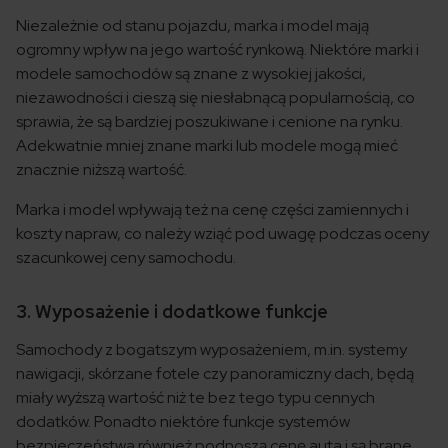
Niezależnie od stanu pojazdu, marka i model mają
ogromny wpływ na jego wartość rynkową. Niektóre marki i
modele samochodów są znane z wysokiej jakości,
niezawodności i cieszą się niesłabnącą popularnością, co
sprawia, że są bardziej poszukiwane i cenione na rynku.
Adekwatnie mniej znane marki lub modele mogą mieć
znacznie niższą wartość.
Marka i model wpływają też na cenę części zamiennych i
koszty napraw, co należy wziąć pod uwagę podczas oceny
szacunkowej ceny samochodu.
3. Wyposażenie i dodatkowe funkcje
Samochody z bogatszym wyposażeniem, m.in. systemy
nawigacji, skórzane fotele czy panoramiczny dach, będą
miały wyższą wartość niż te bez tego typu cennych
dodatków. Ponadto niektóre funkcje systemów
bezpieczeństwa również podnoszą cenę auta i są brane