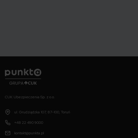
Punkta
CUK Ubezpieczenia Sp. z o.o.
ul. Grudziądzka 107, 87-100, Toruń
+48 22 490 9000
kontakt@punkta.pl