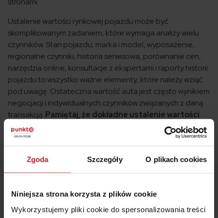
stronami.
Ustalenie wartości rynkowej pojazdu może być
skomplikowanym zadaniem, które wymaga analizy wielu
czynników. Stan pojazdu, marka i model, wyposażenie,
regionalne czynniki, historia serwisowa, porównanie cen,
narzędzia online, konsultacje z ekspertami i raporty historii
pojazdu to wszystko ważne elementy, które należy wziąć
pod uwagę. Ostateczna wartość auta jest często wynikiem
negocjacji i indywidualnych czynników związanych z daną
transakcją.
Pamiętaj, że dokładne ustalenie wartości
rynkowej wymaga czasu, cierpliwości i gruntownego
researchu.
Zgoda
Szczegóły
O plikach cookies
Niniejsza strona korzysta z plików cookie
Wykorzystujemy pliki cookie do spersonalizowania treści