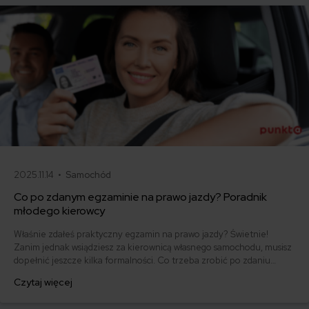
2025.11.14 •
Samochód
Co po zdanym egzaminie na prawo jazdy? Poradnik
młodego kierowcy
Właśnie zdałeś praktyczny egzamin na prawo jazdy? Świetnie!
Zanim jednak wsiądziesz za kierownicą własnego samochodu, musisz
dopełnić jeszcze kilka formalności. Co trzeba zrobić po zdaniu
egzaminu na prawo jazdy? Poznaj praktyczne wskazówki, dzięki
Czytaj więcej
którym szybko załatwisz sprawy urzędowe i będziesz mógł prowadzić
swoje auto.