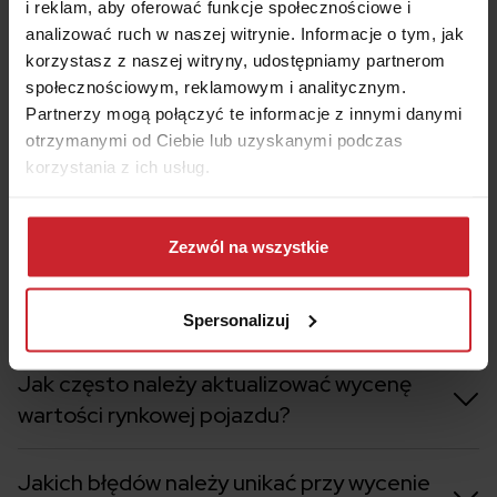
i reklam, aby oferować funkcje społecznościowe i
Pytania i odpowiedzi
analizować ruch w naszej witrynie. Informacje o tym, jak
korzystasz z naszej witryny, udostępniamy partnerom
Jakie metody można użyć do określenia
społecznościowym, reklamowym i analitycznym.
Partnerzy mogą połączyć te informacje z innymi danymi
wartości rynkowej pojazdu?
otrzymanymi od Ciebie lub uzyskanymi podczas
korzystania z ich usług.
Czy warto skorzystać z usług
rzeczoznawcy motoryzacyjnego?
Dowiedz się więcej na temat tego, kim jesteśmy, jak
można się z nami skontaktować i w jaki sposób
Zezwól na wszystkie
przetwarzamy dane osobowe w ramach
Polityki
Czy historia pojazdu ma wpływ na jego
prywatności
.
wartość rynkową?
Spersonalizuj
Jak często należy aktualizować wycenę
wartości rynkowej pojazdu?
Jakich błędów należy unikać przy wycenie