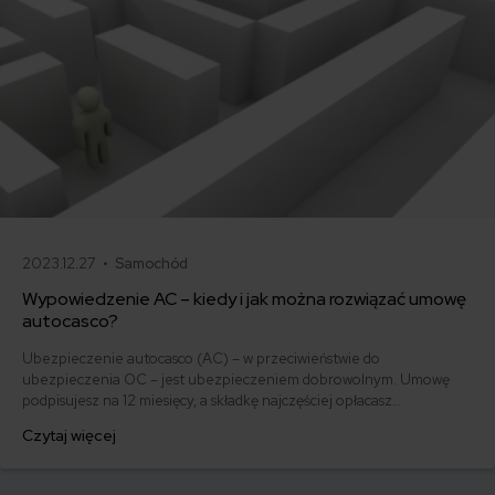
2023.12.27 •
Samochód
Wypowiedzenie AC – kiedy i jak można rozwiązać umowę
autocasco?
Ubezpieczenie autocasco (AC) – w przeciwieństwie do
ubezpieczenia OC – jest ubezpieczeniem dobrowolnym. Umowę
podpisujesz na 12 miesięcy, a składkę najczęściej opłacasz
jednorazowo. Co w przypadku, gdy udało Ci się znaleźć lepszą
Czytaj więcej
ofertę lub zdecydowałeś się sprzedać samochód w trakcie trwania
umowy? Sprawdź, w jakich sytuacjach ubezpieczenie AC wygasa
samo, a kiedy można odstąpić od umowy.