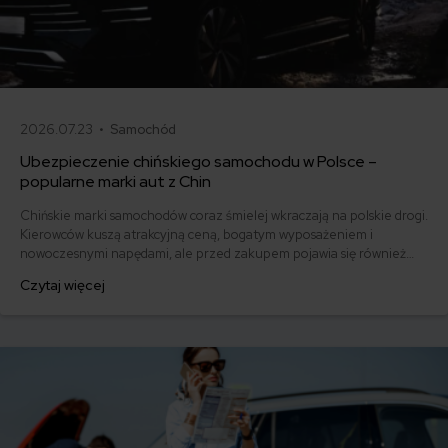
2026.07.23 •
Samochód
Ubezpieczenie chińskiego samochodu w Polsce –
popularne marki aut z Chin
Chińskie marki samochodów coraz śmielej wkraczają na polskie drogi.
Kierowców kuszą atrakcyjną ceną, bogatym wyposażeniem i
nowoczesnymi napędami, ale przed zakupem pojawia się również
pytanie: ile kosztuje ich ubezpieczenie? Sprawdzamy, czy polisy
Czytaj więcej
komunikacyjne dla marek takich jak MG, BYD, Omoda, Jaecoo i BAIC
różnią się od ubezpieczeń dla popularnych aut europejskich,
japońskich i koreańskich.