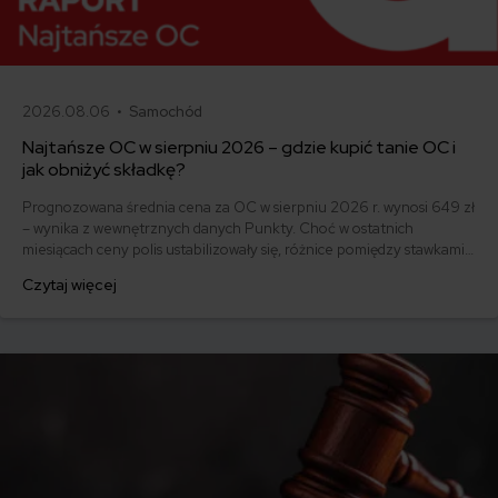
2026.08.06 •
Samochód
Najtańsze OC w sierpniu 2026 – gdzie kupić tanie OC i
jak obniżyć składkę?
Prognozowana średnia cena za OC w sierpniu 2026 r. wynosi 649 zł
– wynika z wewnętrznych danych Punkty. Choć w ostatnich
miesiącach ceny polis ustabilizowały się, różnice pomiędzy stawkami
za ubezpieczenie są ogromne. Jedni płacą zaledwie nieco ponad
Czytaj więcej
500 zł, inni – powyżej 1500 zł. Gdzie znaleźć najtańsze OC w Polsce
i jak obniżyć koszty ubezpieczenia samochodu? Odpowiadamy na
podstawie najnowszych danych z rynku.