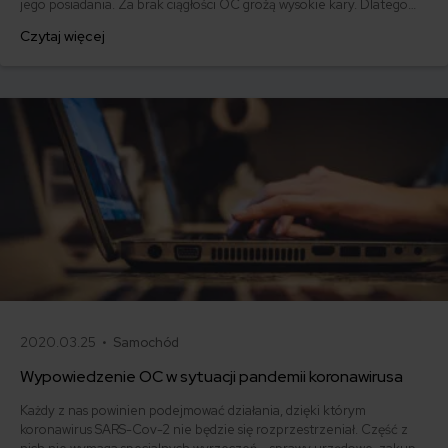
jego posiadania. Za brak ciągłości OC grożą wysokie kary. Dlatego
też warto wiedzieć kiedy następuje automatyczne przedłużenie OC,
Czytaj więcej
a kiedy sami musimy dopilnować terminów. Co tak naprawdę grozi za
przerwę w ubezpieczeniu? Wyjaśniamy!
2020.03.25 •
Samochód
Wypowiedzenie OC w sytuacji pandemii koronawirusa
Każdy z nas powinien podejmować działania, dzięki którym
koronawirus SARS-Cov-2 nie będzie się rozprzestrzeniał. Część z