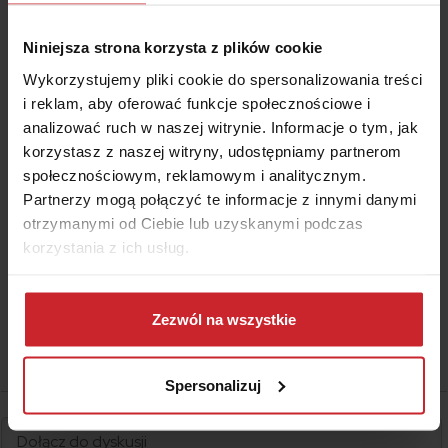
pocztą lub mailem propozycję nowej oferty.
Jeżeli nie wykonasz żadnego ruchu, polisa
Niniejsza strona korzysta z plików cookie
zostanie przedłużona automatycznie.
Wykorzystujemy pliki cookie do spersonalizowania treści
Przedłużenie automatyczne nie dokonuje się w
i reklam, aby oferować funkcje społecznościowe i
dwóch sytuacjach: gdy kupiłeś auto i
analizować ruch w naszej witrynie. Informacje o tym, jak
wykorzystujesz polisę poprzedniego właściciela
korzystasz z naszej witryny, udostępniamy partnerom
oraz gdy masz jakieś zaległości w płatnościach
społecznościowym, reklamowym i analitycznym.
składek.
Partnerzy mogą połączyć te informacje z innymi danymi
otrzymanymi od Ciebie lub uzyskanymi podczas
korzystania z ich usług.
Dowiedz się więcej na temat tego, kim jesteśmy, jak
można się z nami skontaktować i w jaki sposób
Zezwól na wszystkie
przetwarzamy dane osobowe w ramach
Polityki
prywatności
.
Spersonalizuj