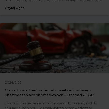
nich nie wymaga specjalnych wyrzeczeń – sprawy urzędowe, zakupy
spożywcze czy przedłużenie ubezpieczenia OC możesz załatwić
Czytaj więcej
bez wychodzenia z domu, czyli zdalnie.
2024.12.02
Co warto wiedzieć na temat nowelizacji ustawy o
ubezpieczeniach obowiązkowych – listopad 2024?
Ustawa o ubezpieczeniach obowiązkowych komunikacyjnych to
dokument, który reguluje zasady dotyczące obowiązkowego