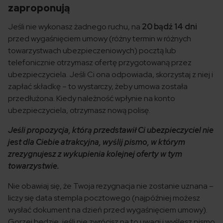
zaproponują
Jeśli nie wykonasz żadnego ruchu, na
20 bądź 14 dni
przed wygaśnięciem umowy (różny termin w różnych
towarzystwach ubezpieczeniowych) pocztą lub
telefonicznie otrzymasz ofertę przygotowaną przez
ubezpieczyciela. Jeśli Ci ona odpowiada, skorzystaj z niej i
zapłać składkę – to wystarczy, żeby umowa została
przedłużona. Kiedy należność wpłynie na konto
ubezpieczyciela, otrzymasz nową polisę.
Jeśli propozycja, którą przedstawił Ci ubezpieczyciel nie
jest dla Ciebie atrakcyjna, wyślij pismo, w którym
zrezygnujesz z wykupienia kolejnej oferty w tym
towarzystwie.
Nie obawiaj się, że Twoja rezygnacja nie zostanie uznana –
liczy się data stempla pocztowego (najpóźniej możesz
wysłać dokument na dzień przed wygaśnięciem umowy).
Gorzej będzie, jeśli nie zwrócisz na to uwagi i wyślesz pismo