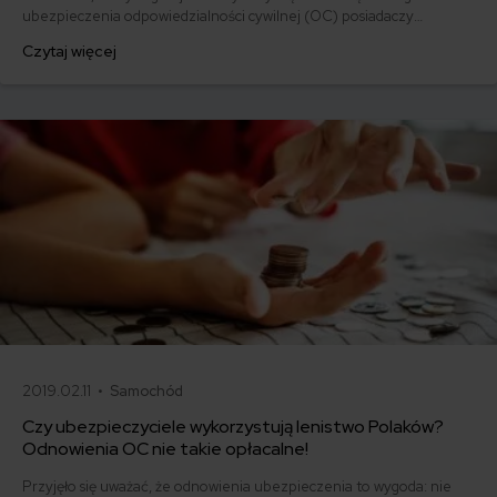
ubezpieczenia odpowiedzialności cywilnej (OC) posiadaczy
pojazdów mechanicznych w Polsce. Jakie są najważniejsze aspekty
Czytaj więcej
ustawy, znaczenie oraz konsekwencje braku ubezpieczenia? Jakie
obowiązki mają właściciele pojazdów oraz które instytucje są
odpowiedzialne za nadzorowanie przestrzegania przepisów?
2019.02.11 •
Samochód
Czy ubezpieczyciele wykorzystują lenistwo Polaków?
Odnowienia OC nie takie opłacalne!
Przyjęło się uważać, że odnowienia ubezpieczenia to wygoda: nie