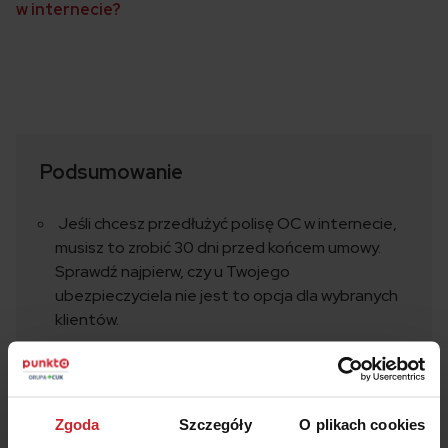
w internecie?
Podsumowanie
Jeśli chcesz przedłużyć polisę OC w internecie,
musisz to zrobić 30 dni przed końcem umowy.
Sprawdź najpierw, czy u Twojego
ubezpieczyciela nie jest to opcja dla wybranych
klientów.
Możesz to także zrobić telefonicznie. Zanim
zadzwonisz, sprawdź numer polisy.
Jeśli nie przedłużysz polisy samodzielnie, na 20
Zgoda
Szczegóły
O plikach cookies
bądź 14 dni przed końcem umowy, otrzymasz