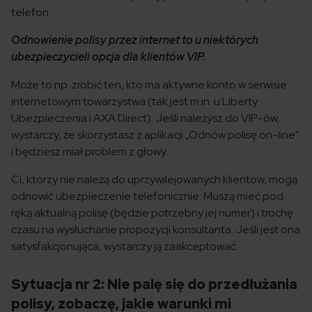
telefon.
Odnowienie polisy przez internet to u niektórych
ubezpieczycieli opcja dla klientów VIP.
Może to np. zrobić ten, kto ma aktywne konto w serwisie
internetowym towarzystwa (tak jest m.in. u Liberty
Ubezpieczenia i AXA Direct). Jeśli należysz do VIP-ów,
wystarczy, że skorzystasz z aplikacji „Odnów polisę on-line”
i będziesz miał problem z głowy.
Ci, którzy nie należą do uprzywilejowanych klientów, mogą
odnowić ubezpieczenie telefonicznie. Muszą mieć pod
ręką aktualną polisę (będzie potrzebny jej numer) i trochę
czasu na wysłuchanie propozycji konsultanta. Jeśli jest ona
satysfakcjonująca, wystarczy ją zaakceptować.
Sytuacja nr 2: Nie palę się do przedłużania
polisy, zobaczę, jakie warunki mi