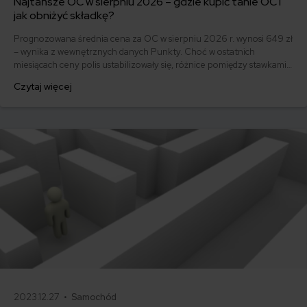
Najtańsze OC w sierpniu 2026 – gdzie kupić tanie OC i
jak obniżyć składkę?
Prognozowana średnia cena za OC w sierpniu 2026 r. wynosi 649 zł
– wynika z wewnętrznych danych Punkty. Choć w ostatnich
miesiącach ceny polis ustabilizowały się, różnice pomiędzy stawkami
za ubezpieczenie są ogromne. Jedni płacą zaledwie nieco ponad
Czytaj więcej
500 zł, inni – powyżej 1500 zł. Gdzie znaleźć najtańsze OC w Polsce
i jak obniżyć koszty ubezpieczenia samochodu? Odpowiadamy na
podstawie najnowszych danych z rynku.
2023.12.27 •
Samochód