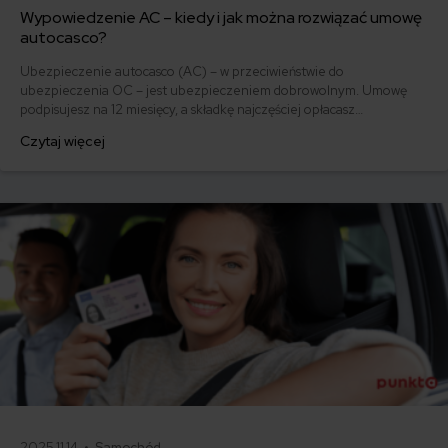
Wypowiedzenie AC – kiedy i jak można rozwiązać umowę
autocasco?
Ubezpieczenie autocasco (AC) – w przeciwieństwie do
ubezpieczenia OC – jest ubezpieczeniem dobrowolnym. Umowę
podpisujesz na 12 miesięcy, a składkę najczęściej opłacasz
jednorazowo. Co w przypadku, gdy udało Ci się znaleźć lepszą
Czytaj więcej
ofertę lub zdecydowałeś się sprzedać samochód w trakcie trwania
umowy? Sprawdź, w jakich sytuacjach ubezpieczenie AC wygasa
samo, a kiedy można odstąpić od umowy.
2025.11.14 •
Samochód