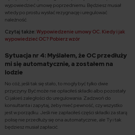
wypowiedzieć umowę poprzedniemu. Będziesz musiał
wtedy po prostu wysłać rezygnację i uregulować
należność.
Czytaj także:
Wypowiedzenie umowy OC. Kiedy i jak
wypowiedzieć OC? Pobierz wzór
Sytuacja nr 4: Myślałem, że OC przedłuży
mi się automatycznie, a zostałem na
lodzie
No cóż, jeśli tak się stało, to mogły być tylko dwie
przyczyny. Być może nie opłaciłeś składki albo pozostały
Ci jakieś zaległości do uregulowania. Zadzwoń do
konsultanta i zapytaj, żeby mieć pewność, czy wszystko
jest w porządku. Jeśli nie zapłaciłeś części składki za starą
polisę nie przedłuży się ona automatycznie, ale Ty i tak
będziesz musiał zapłacić.