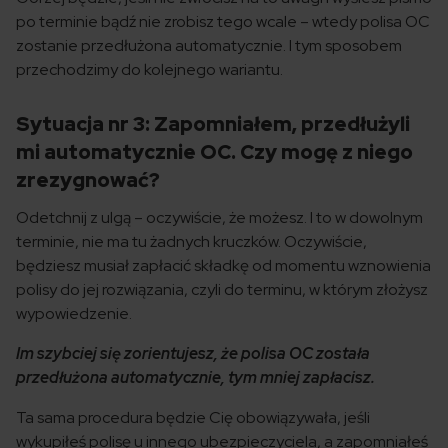
po terminie bądź nie zrobisz tego wcale – wtedy polisa OC
zostanie przedłużona automatycznie. I tym sposobem
przechodzimy do kolejnego wariantu.
Sytuacja nr 3: Zapomniałem, przedłużyli
mi automatycznie OC. Czy mogę z niego
zrezygnować?
Odetchnij z ulgą – oczywiście, że możesz. I to w dowolnym
terminie, nie ma tu żadnych kruczków. Oczywiście,
będziesz musiał zapłacić składkę od momentu wznowienia
polisy do jej rozwiązania, czyli do terminu, w którym złożysz
wypowiedzenie.
Im szybciej się zorientujesz, że polisa OC została
przedłużona automatycznie, tym mniej zapłacisz.
Ta sama procedura będzie Cię obowiązywała, jeśli
wykupiłeś polisę u innego ubezpieczyciela, a zapomniałeś