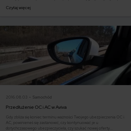
automatyczne wznowienie OC. Sprawdź, jak działa takie
Czytaj więcej
przedłużenie okresu ochrony auta.
2016.08.03 •
Samochód
Przedłużenie OC i AC w Aviva
Gdy zbliża się koniec terminu ważności Twojego ubezpieczenia OC i
AC, powinieneś się zastanowić, czy kontynuować je u
dotychczasowego ubezpieczyciela, czy szukać nowej oferty.