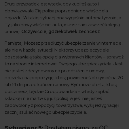
Drugi przypadek jest wtedy, gdy kupiłeś auto i
obowiązywała Cię polisa poprzedniego właściciela
pojazdu. W takiej sytuacji ona wygaśnie automatycznie, a
Ty, jako nowy właściciel auta, musisz sam zawrzeć kolejną
umowę.
Oczywiście, gdziekolwiek zechcesz
.
Pamiętaj: Możesz przedłużyć ubezpieczenie w internecie,
ale nie w każdej sytuacji. Niektórzy ubezpieczyciele
pozostawiają taką opcję dla wybranych klientów – sprawdź
to na stronie internetowej Twojego ubezpieczyciela. Jeśli
nie jesteś zdecydowany na przedłużenie umowy,
poczekaj na propozycję, którą powinieneś otrzymać na 20
lub 14 dni przed końcem umowy. Być może oferta, którą
dostaniesz, będzie Ci odpowiadała – wtedy zapłać
składkę i nie martw się już polisą. A jeśli nie jesteś
zadowolony z propozycji towarzystwa, wyślij rezygnację i
zacznij szukać nowego ubezpieczyciela.
Sytuacja nr 5:
Dostałem pismo, że OC