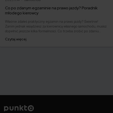
Co po zdanym egzaminie na prawo jazdy? Poradnik
młodego kierowcy
Właśnie zdałeś praktyczny egzamin na prawo jazdy? Świetnie!
Zanim jednak wsiądziesz za kierownicą własnego samochodu, musisz
dopełnić jeszcze kilka formalności. Co trzeba zrobić po zdaniu
egzaminu na prawo jazdy? Poznaj praktyczne wskazówki, dzięki
Czytaj więcej
którym szybko załatwisz sprawy urzędowe i będziesz mógł prowadzić
swoje auto.