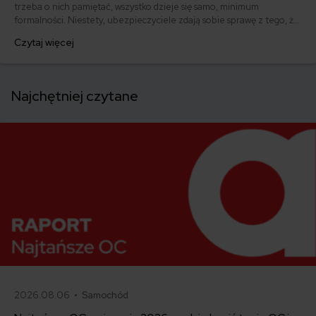
trzeba o nich pamiętać, wszystko dzieje się samo, minimum
formalności. Niestety, ubezpieczyciele zdają sobie sprawę z tego, że
jesteśmy wygodni i leniwi. Efekt? Oferty dla nowych klientów są
Czytaj więcej
często znacznie lepsze niż te, które dostajemy w odnowieniu. Ile
można przepłacić? Nawet kilkaset złotych!
Najchętniej czytane
2026.08.06 •
Samochód