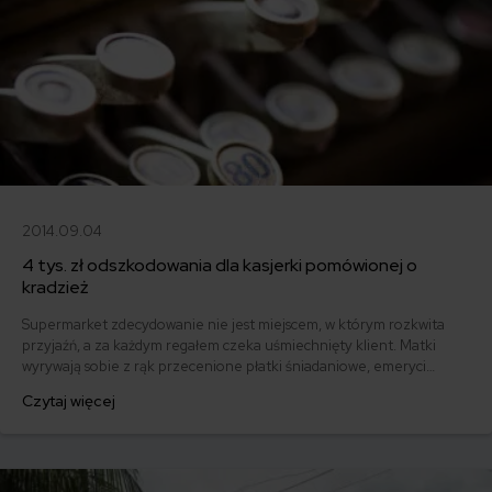
2014.09.04
4 tys. zł odszkodowania dla kasjerki pomówionej o
kradzież
Supermarket zdecydowanie nie jest miejscem, w którym rozkwita
przyjaźń, a za każdym regałem czeka uśmiechnięty klient. Matki
wyrywają sobie z rąk przecenione płatki śniadaniowe, emeryci
uderzają wózkami o pośladki stojących przed nimi w kolejce, kasjerki
Czytaj więcej
łypią złym okiem na banknoty o wysokich nominałach. Skutki tej
atmosfery odczuła pracownica supermarketu Lidl, która została
oskarżona o przywłaszczenie pieniędzy.