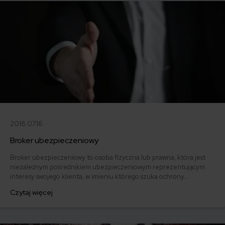
2018.07.16
Broker ubezpieczeniowy
Broker ubezpieczeniowy to osoba fizyczna lub prawna, która jest
niezależnym pośrednikiem ubezpieczeniowym reprezentującym
interesy swojego klienta, w imieniu którego szuka ochrony
ubezpieczeniowej. Broker ubezpieczeniowy działa zawsze i
Czytaj więcej
wyłącznie na zlecenie podmiotu, który przekazał jej
pełnomocnictwo.