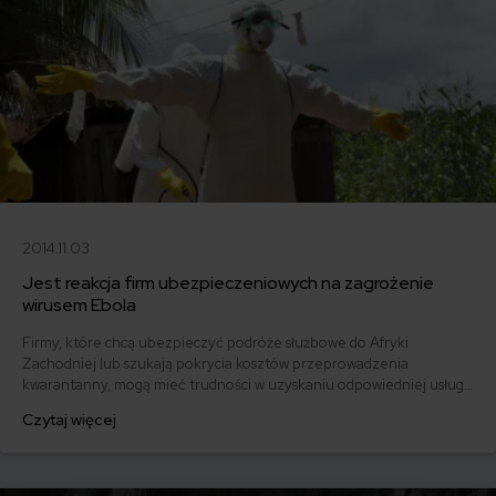
2014.11.03
Jest reakcja firm ubezpieczeniowych na zagrożenie
wirusem Ebola
Firmy, które chcą ubezpieczyć podróże służbowe do Afryki
Zachodniej lub szukają pokrycia kosztów przeprowadzenia
kwarantanny, mogą mieć trudności w uzyskaniu odpowiedniej usługi.
Ubezpieczyciele z USA i Wielkiej Brytanii przepisują swoje polisy od
Czytaj więcej
nowa na dwa sposoby – tworząc klauzule wyłączające szkody
związane z wirusem lub znacząco podnosząc cenę składek za
ubezpieczenia do krajów wysokiego ryzyka.