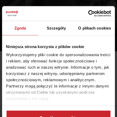
Zgoda
Szczegóły
O plikach cookies
Niniejsza strona korzysta z plików cookie
Wykorzystujemy pliki cookie do spersonalizowania treści
i reklam, aby oferować funkcje społecznościowe i
2014.08.28
analizować ruch w naszej witrynie. Informacje o tym, jak
Młodzi nieubezpieczeni
korzystasz z naszej witryny, udostępniamy partnerom
Pokolenie, które dorastało na początku trzeciego tysiąclecia to
społecznościowym, reklamowym i analitycznym.
grupa, która najrzadziej ze wszystkich dorosłych decyduje się na
Partnerzy mogą połączyć te informacje z innymi danymi
zakup ubezpieczeń. Nie jest to znowu takie zaskakujące w świetle
otrzymanymi od Ciebie lub uzyskanymi podczas
bezrobocia, bezlitosnego rynku nieruchomości i późnego wieku
Czytaj więcej
korzystania z ich usług.
inicjacji życia rodzinnego wśród współczesnych. Młodzi dorośli
najczęściej nie posiadają dobytku, który chcieliby chronić ani bliskich,
których powinni objąć opieką.
Dowiedz się więcej na temat tego, kim jesteśmy, jak