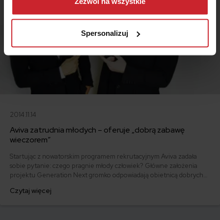
można się z nami skontaktować i w jaki sposób
Zezwól na wszystkie
przetwarzamy dane osobowe w ramach
Polityki
prywatności
.
Spersonalizuj
2014.11.14
Aviva zatrudnia młodych – oferuje „dobrą zabawę
wieczorem”
Startując z nowatorskim programem rekrutacyjnym Aviva zadała
sobie pytanie: czego pragnie młody człowiek? Główne założenia
projektu Generation Next gromko odpowiadają obietnicą dobrych
zarobków, dużej przestrzeni biurowej i... dobrej zabawy wieczorem.
Czytaj więcej