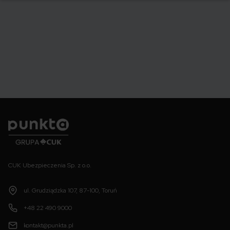
Punkta
CUK Ubezpieczenia Sp. z o.o.
ul. Grudziądzka 107, 87-100, Toruń
+48 22 490 9000
kontakt@punkta.pl