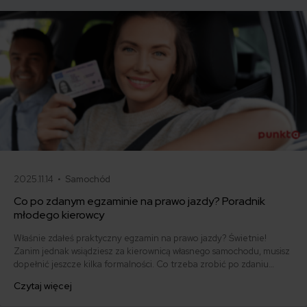
2025.11.14 •
Samochód
Co po zdanym egzaminie na prawo jazdy? Poradnik
młodego kierowcy
Właśnie zdałeś praktyczny egzamin na prawo jazdy? Świetnie!
Zanim jednak wsiądziesz za kierownicą własnego samochodu, musisz
dopełnić jeszcze kilka formalności. Co trzeba zrobić po zdaniu
egzaminu na prawo jazdy? Poznaj praktyczne wskazówki, dzięki
Czytaj więcej
którym szybko załatwisz sprawy urzędowe i będziesz mógł prowadzić
swoje auto.