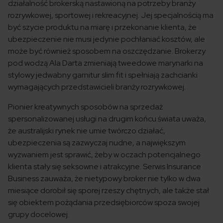
działalność brokerską nastawioną na potrzeby branży
rozrywkowej, sportowej i rekreacyjnej. Jej specjalnością ma
być szycie produktu na miarę i przekonanie klienta, że
ubezpieczenie nie musi jedynie pochłaniać kosztów, ale
może być również sposobem na oszczędzanie. Brokerzy
pod wodzą Ala Darta zmieniają tweedowe marynarki na
stylowy jedwabny garnitur slim fit i spełniają zachcianki
wymagających przedstawicieli branży rozrywkowej.
Pionier kreatywnych sposobów na sprzedaż
spersonalizowanej usługi na drugim końcu świata uważa,
że australijski rynek nie umie twórczo działać,
ubezpieczenia są zazwyczaj nudne, a największym
wyzwaniem jest sprawić, żeby w oczach potencjalnego
klienta stały się seksowne i atrakcyjne. Serwis Insurance
Business zauważa, że nietypowy broker nie tylko w dwa
miesiące dorobił się sporej rzeszy chętnych, ale także stał
się obiektem pożądania przedsiębiorców spoza swojej
grupy docelowej.