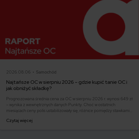
2026.08.06 •
Samochód
Najtańsze OC w sierpniu 2026 – gdzie kupić tanie OC i
jak obniżyć składkę?
Prognozowana średnia cena za OC w sierpniu 2026 r. wynosi 649 zł
– wynika z wewnętrznych danych Punkty. Choć w ostatnich
miesiącach ceny polis ustabilizowały się, różnice pomiędzy stawkami
za ubezpieczenie są ogromne. Jedni płacą zaledwie nieco ponad
Czytaj więcej
500 zł, inni – powyżej 1500 zł. Gdzie znaleźć najtańsze OC w Polsce
i jak obniżyć koszty ubezpieczenia samochodu? Odpowiadamy na
podstawie najnowszych danych z rynku.