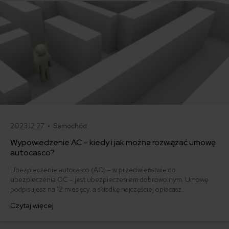
2023.12.27 •
Samochód
Wypowiedzenie AC – kiedy i jak można rozwiązać umowę
autocasco?
Ubezpieczenie autocasco (AC) – w przeciwieństwie do
ubezpieczenia OC – jest ubezpieczeniem dobrowolnym. Umowę
podpisujesz na 12 miesięcy, a składkę najczęściej opłacasz
jednorazowo. Co w przypadku, gdy udało Ci się znaleźć lepszą
Czytaj więcej
ofertę lub zdecydowałeś się sprzedać samochód w trakcie trwania
umowy? Sprawdź, w jakich sytuacjach ubezpieczenie AC wygasa
samo, a kiedy można odstąpić od umowy.