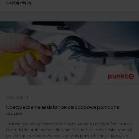
Czytaj więcej
ofertę lub zdecydowałeś się sprzedać samochód w trakcie trwania
umowy? Sprawdź, w jakich sytuacjach ubezpieczenie AC wygasa
samo, a kiedy można odstąpić od umowy.
2023.08.18
Ubezpieczenie assistance: całodobowa pomoc na
drodze
Jest ciemna noc, jedziesz z rodziną na wakacje i nagle w Twoim aucie
dochodzi do problemów z silnikiem. Nie możesz jechać dalej, a wokół
las. Ubezpieczenie assistance zapewnia pomoc techniczną w razie