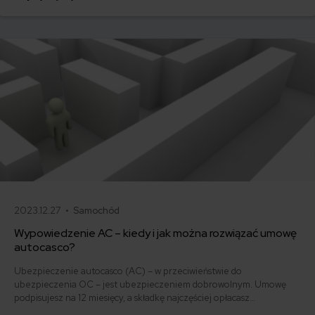
i jak obniżyć koszty ubezpieczenia samochodu? Odpowiadamy na
podstawie najnowszych danych z rynku.
2023.12.27 •
Samochód
Wypowiedzenie AC – kiedy i jak można rozwiązać umowę
autocasco?
Ubezpieczenie autocasco (AC) – w przeciwieństwie do
ubezpieczenia OC – jest ubezpieczeniem dobrowolnym. Umowę
podpisujesz na 12 miesięcy, a składkę najczęściej opłacasz
jednorazowo. Co w przypadku, gdy udało Ci się znaleźć lepszą