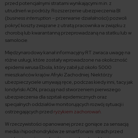
przed potencjalnymi stratami wynikającymi m.in. z
utrudnień w podróży. Rozszerzenie ubezpieczenia BI
(
business interruption
– przerwanie działalności) pozwoli
pokryć koszty związane z utratą pracownika w związku z
chorobą lub kwarantanną przeprowadzaną na statku lub w
samolocie.
Międzynarodowy kanał informacyjny RT zwraca uwagę na
różne usługi, które zostały wprowadzone na okoliczność
epidemii wirusa Ebola, który zabił już około 5000
mieszkańców krajów Afryki Zachodniej. Niektórzy
ubezpieczyciele umywają ręce, podczas kiedy inni, tacy jak
londyński AON, pracują nad stworzeniem pierwszego
ubezpieczenia dla szpitali epidemicznych oraz
specjalnych oddziałów monitorujących rozwój sytuacji i
ostrzegających przed
ryzykiem zachorowań
.
W rzeczywistości opanowanej przez goniące za sensacją
media i hipochondryków ze smartfonami strach przed