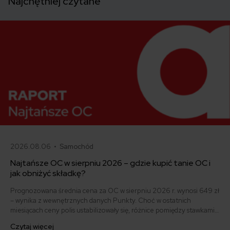
Najchętniej czytane
2026.08.06 •
Samochód
Najtańsze OC w sierpniu 2026 – gdzie kupić tanie OC i
jak obniżyć składkę?
Prognozowana średnia cena za OC w sierpniu 2026 r. wynosi 649 zł
– wynika z wewnętrznych danych Punkty. Choć w ostatnich
miesiącach ceny polis ustabilizowały się, różnice pomiędzy stawkami
za ubezpieczenie są ogromne. Jedni płacą zaledwie nieco ponad
Czytaj więcej
500 zł, inni – powyżej 1500 zł. Gdzie znaleźć najtańsze OC w Polsce