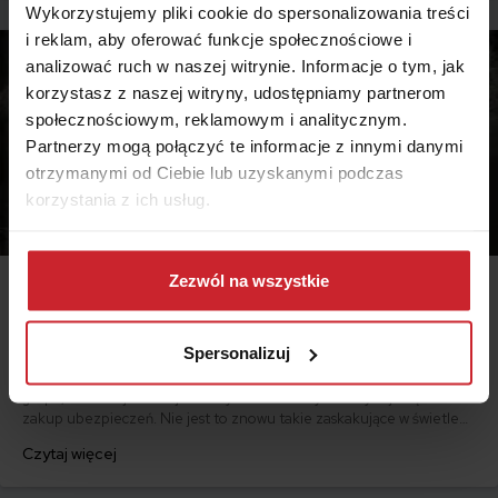
oskarżona o przywłaszczenie pieniędzy.
Wykorzystujemy pliki cookie do spersonalizowania treści
i reklam, aby oferować funkcje społecznościowe i
analizować ruch w naszej witrynie. Informacje o tym, jak
korzystasz z naszej witryny, udostępniamy partnerom
społecznościowym, reklamowym i analitycznym.
Partnerzy mogą połączyć te informacje z innymi danymi
otrzymanymi od Ciebie lub uzyskanymi podczas
korzystania z ich usług.
Dowiedz się więcej na temat tego, kim jesteśmy, jak
można się z nami skontaktować i w jaki sposób
Zezwól na wszystkie
2014.08.28
przetwarzamy dane osobowe w ramach
Polityki
prywatności
.
Młodzi nieubezpieczeni
Spersonalizuj
Pokolenie, które dorastało na początku trzeciego tysiąclecia to
grupa, która najrzadziej ze wszystkich dorosłych decyduje się na
zakup ubezpieczeń. Nie jest to znowu takie zaskakujące w świetle
bezrobocia, bezlitosnego rynku nieruchomości i późnego wieku
Czytaj więcej
inicjacji życia rodzinnego wśród współczesnych. Młodzi dorośli
najczęściej nie posiadają dobytku, który chcieliby chronić ani bliskich,