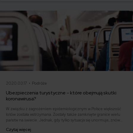
2020.03.17 •
Podróże
Ubezpieczenia turystyczne – które obejmują skutki
koronawirusa?
W związku z zagrożeniem epidemiologicznym w Polsce większość
lotów została wstrzymana. Zostały także zamknięte granice wielu
państw na świecie. Jednak, gdy tylko sytuacja się unormuje, znów
będziemy ruszać w podróże - czy to zawodowe, czy rodzinne.
Czytaj więcej