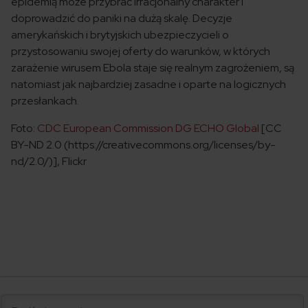
epidemią może przybrać irracjonalny charakter i
doprowadzić do paniki na dużą skalę. Decyzje
amerykańskich i brytyjskich ubezpieczycieli o
przystosowaniu swojej oferty do warunków, w których
zarażenie wirusem Ebola staje się realnym zagrożeniem, są
natomiast jak najbardziej zasadne i oparte na logicznych
przesłankach.
Foto:
CDC European Commission DG ECHO Global
[CC
BY-ND 2.0 (https://creativecommons.org/licenses/by-
nd/2.0/)], Flickr