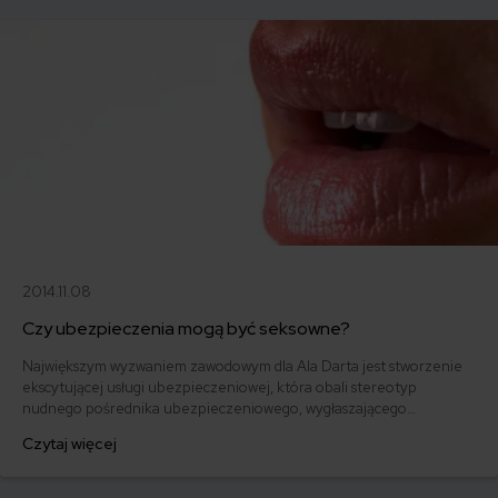
2014.11.08
Czy ubezpieczenia mogą być seksowne?
Największym wyzwaniem zawodowym dla Ala Darta jest stworzenie
ekscytującej usługi ubezpieczeniowej, która obali stereotyp
nudnego pośrednika ubezpieczeniowego, wygłaszającego
szablonowe formułki, straszącego wykrochmaloną koszulą i
Czytaj więcej
niemodnym krawatem.