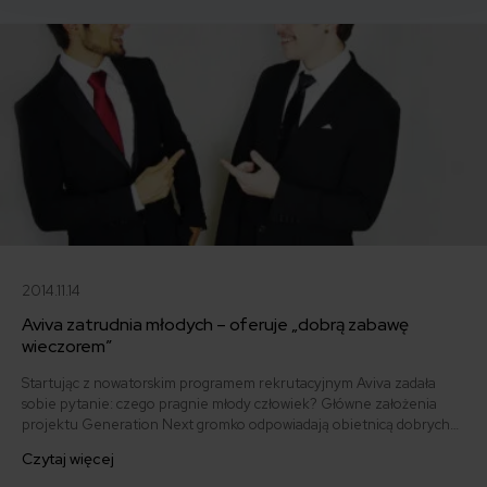
których powinni objąć opieką.
2014.11.14
Aviva zatrudnia młodych – oferuje „dobrą zabawę
wieczorem”
Startując z nowatorskim programem rekrutacyjnym Aviva zadała
sobie pytanie: czego pragnie młody człowiek? Główne założenia
projektu Generation Next gromko odpowiadają obietnicą dobrych
zarobków, dużej przestrzeni biurowej i... dobrej zabawy wieczorem.
Czytaj więcej