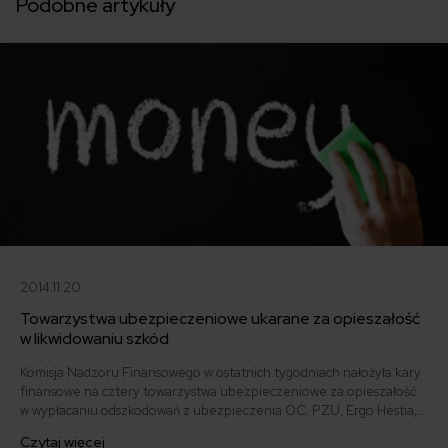
Podobne artykuły
2014.11.20
Towarzystwa ubezpieczeniowe ukarane za opieszałość
w likwidowaniu szkód
Komisja Nadzoru Finansowego w ostatnich tygodniach nałożyła kary
finansowe na cztery towarzystwa ubezpieczeniowe za opieszałość
w wypłacaniu odszkodowań z ubezpieczenia OC. PZU, Ergo Hestia,
Compensa oraz TUW TUZ zapłacą od 7 do 150 tysięcy złotych
Czytaj więcej