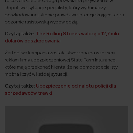
to coś dla Ciebie! Usługa pozwala na przywołanie w
kłopotliwej sytuacji specjalisty, który wytłumaczy
poszkodowanej stronie prawdziwe intencje kryjące się za
pozornie rasistowską wypowiedzią.
Czytaj także:
The Rolling Stones walczą o 12,7 mln
dolarów odszkodowania
Żartobliwa kampania została stworzona na wzór serii
reklam firmy ubezpieczeniowej State Farm Insurance,
które mają przekonać klienta, że na pomoc specjalisty
można liczyć w każdej sytuacji.
Czytaj także:
Ubezpieczenie od nalotu policji dla
sprzedawców trawki