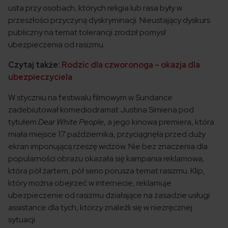
usta przy osobach, których religia lub rasa były w
przeszłości przyczyną dyskryminacji. Nieustający dyskurs
publiczny na temat tolerancji zrodził pomysł
ubezpieczenia od rasizmu.
Czytaj także:
Rodzic dla czworonoga – okazja dla
ubezpieczyciela
W styczniu na festiwalu filmowym w Sundance
zadebiutował komediodramat Justina Simiena pod
tytułem
Dear White People
, a jego kinowa premiera, która
miała miejsce 17 października, przyciągnęła przed duży
ekran imponującą rzeszę widzów. Nie bez znaczenia dla
popularności obrazu okazała się kampania reklamowa,
która pół żartem, pół serio porusza temat rasizmu. Klip,
który można obejrzeć w internecie, reklamuje
ubezpieczenie od rasizmu działające na zasadzie usługi
assistance dla tych, którzy znaleźli się w niezręcznej
sytuacji.