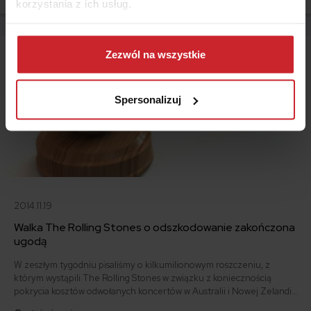
korzystania z ich usług.
meble, po produkty finansowe, dotarła z impetem do Szwecji.
Dowiedz się więcej na temat tego, kim jesteśmy, jak
można się z nami skontaktować i w jaki sposób
Zezwól na wszystkie
przetwarzamy dane osobowe w ramach
Polityki
prywatności
.
Spersonalizuj
2014.11.19
Walka The Rolling Stones o odszkodowanie zakończona
ugodą
W zeszłym tygodniu pisaliśmy o kilkumilionowym roszczeniu, z
którym wystąpili The Rolling Stones w związku z koniecznością
pokrycia kosztów odwołanych koncertów w Australii i Nowej Zelandii.
Dwunastu ubezpieczycieli odmówiło wypłaty odszkodowania ze