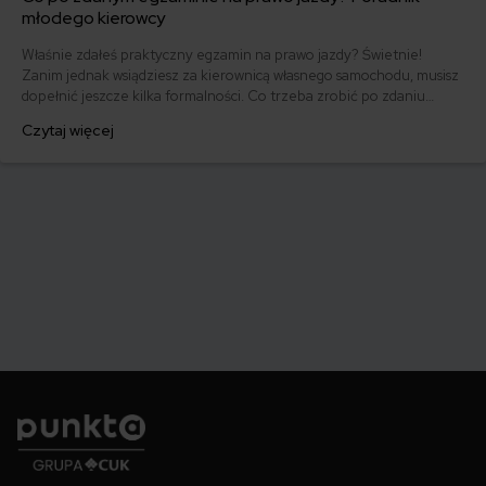
młodego kierowcy
Właśnie zdałeś praktyczny egzamin na prawo jazdy? Świetnie!
Zanim jednak wsiądziesz za kierownicą własnego samochodu, musisz
dopełnić jeszcze kilka formalności. Co trzeba zrobić po zdaniu
egzaminu na prawo jazdy? Poznaj praktyczne wskazówki, dzięki
Czytaj więcej
którym szybko załatwisz sprawy urzędowe i będziesz mógł prowadzić
swoje auto.
Punkta