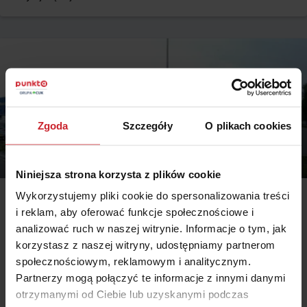
grzywny.
Zgoda
Szczegóły
O plikach cookies
Niniejsza strona korzysta z plików cookie
Wykorzystujemy pliki cookie do spersonalizowania treści
2014.10.10
i reklam, aby oferować funkcje społecznościowe i
Od mebli po ubezpieczenie, czyli polisa z Ikei
analizować ruch w naszej witrynie. Informacje o tym, jak
korzystasz z naszej witryny, udostępniamy partnerom
Co to za miejsce? Można tam kupić meble do salonu, ogrodową
społecznościowym, reklamowym i analitycznym.
altankę, artykuły gospodarstwa domowego i… ubezpieczenia dla
Partnerzy mogą połączyć te informacje z innymi danymi
dzieci i kobiet w ciąży. Tendencja do tworzenia ogromnych centrów
handlowych, w których można kupić wszystko – od produktów
otrzymanymi od Ciebie lub uzyskanymi podczas
Czytaj więcej
pierwszej potrzeby, przez sprzęty RTV i AGD, materiały budowlane i