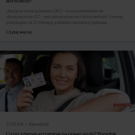
autocasco?
Ubezpieczenie autocasco (AC) – w przeciwieństwie do
ubezpieczenia OC – jest ubezpieczeniem dobrowolnym. Umowę
podpisujesz na 12 miesięcy, a składkę najczęściej opłacasz
jednorazowo. Co w przypadku, gdy udało Ci się znaleźć lepszą
Czytaj więcej
ofertę lub zdecydowałeś się sprzedać samochód w trakcie trwania
umowy? Sprawdź, w jakich sytuacjach ubezpieczenie AC wygasa
samo, a kiedy można odstąpić od umowy.
2025.11.14 •
Samochód
Co po zdanym egzaminie na prawo jazdy? Poradnik