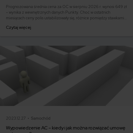
Prognozowana średnia cena za OC w sierpniu 2026 r. wynosi 649 zł
– wynika z wewnętrznych danych Punkty. Choć w ostatnich
miesiącach ceny polis ustabilizowały się, różnice pomiędzy stawkami
za ubezpieczenie są ogromne. Jedni płacą zaledwie nieco ponad
Czytaj więcej
500 zł, inni – powyżej 1500 zł. Gdzie znaleźć najtańsze OC w Polsce
i jak obniżyć koszty ubezpieczenia samochodu? Odpowiadamy na
podstawie najnowszych danych z rynku.
2023.12.27 •
Samochód
Wypowiedzenie AC – kiedy i jak można rozwiązać umowę