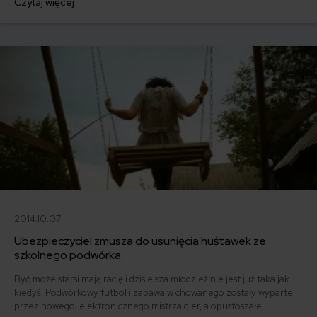
Czytaj więcej
względu na wątpliwości dotyczące okoliczności, które doprowadziły
do przerwania trasy koncertowej – śmierci L’Wren Scott oraz stanu
psychicznego członków zespołu.
2014.10.07
Ubezpieczyciel zmusza do usunięcia huśtawek ze
szkolnego podwórka
Być może starsi mają rację i dzisiejsza młodzież nie jest już taka jak
kiedyś. Podwórkowy futbol i zabawa w chowanego zostały wyparte
przez nowego, elektronicznego mistrza gier, a opustoszałe