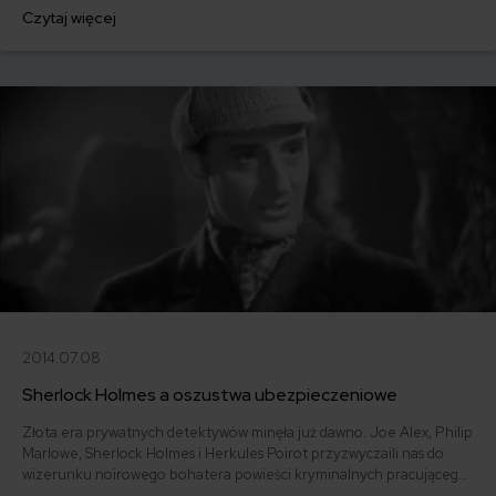
osiedlowe boisko poddało się dyktaturze Internetu, konsoli i WoW-a.
Czytaj więcej
Bez względu jednak na to, jak bardzo zmienił się świat dziecięcych
zabaw, nie istnieje taki amator domowych rozrywek, który nie dałby
się wyciągnąć na huśtawki.
2014.07.08
Sherlock Holmes a oszustwa ubezpieczeniowe
Złota era prywatnych detektywów minęła już dawno. Joe Alex, Philip
Marlowe, Sherlock Holmes i Herkules Poirot przyzwyczaili nas do
wizerunku noirowego bohatera powieści kryminalnych pracującego
w zaułkach Londynu lub Los Angeles. A czym zajmuje się