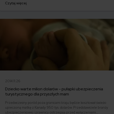
Czytaj więcej
współczesny prywatny detektyw? Oprócz śledzenia niewiernych
małżonków i szukania zgub, wykrywa także oszustwa
ubezpieczeniowe.
2014.11.26
Dziecko warte milion dolarów – pułapki ubezpieczenia
turystycznego dla przyszłych mam
Przedwczesny poród poza granicami kraju będzie kosztował świeżo
upieczoną matkę z Kanady 950 tys. dolarów. Przedstawiciele branży
ubezpieczeniowej i prawnicy ostrzegają przed wyłączeniami