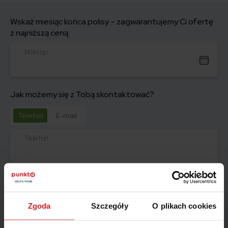
Wskaż miesiąc końca polisy – zagwarantujemy Ci ofertę
z najniższą ceną.
Miesiąc
Jak możemy się z Tobą skontaktować?
Telefon
E-mail
Telefon
Zamów kontakt
Zgoda
Szczegóły
O plikach cookies