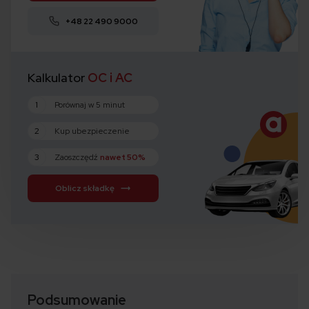
+48 22 490 9000
Kalkulator
OC i AC
1
Porównaj w 5 minut
2
Kup ubezpieczenie
3
Zaoszczędź
nawet 50%
Oblicz składkę
Podsumowanie