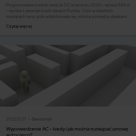
Prognozowana średnia cena za OC w sierpniu 2026 r. wynosi 649 zł
– wynika z wewnętrznych danych Punkty. Choć w ostatnich
miesiącach ceny polis ustabilizowały się, różnice pomiędzy stawkami
za ubezpieczenie są ogromne. Jedni płacą zaledwie nieco ponad
Czytaj więcej
500 zł, inni – powyżej 1500 zł. Gdzie znaleźć najtańsze OC w Polsce
i jak obniżyć koszty ubezpieczenia samochodu? Odpowiadamy na
podstawie najnowszych danych z rynku.
2023.12.27 •
Samochód
Wypowiedzenie AC – kiedy i jak można rozwiązać umowę
autocasco?