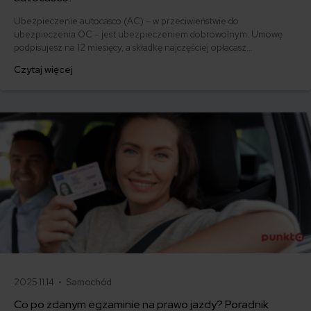
Ubezpieczenie autocasco (AC) – w przeciwieństwie do
ubezpieczenia OC – jest ubezpieczeniem dobrowolnym. Umowę
podpisujesz na 12 miesięcy, a składkę najczęściej opłacasz
jednorazowo. Co w przypadku, gdy udało Ci się znaleźć lepszą
Czytaj więcej
ofertę lub zdecydowałeś się sprzedać samochód w trakcie trwania
umowy? Sprawdź, w jakich sytuacjach ubezpieczenie AC wygasa
samo, a kiedy można odstąpić od umowy.
2025.11.14 •
Samochód
Co po zdanym egzaminie na prawo jazdy? Poradnik