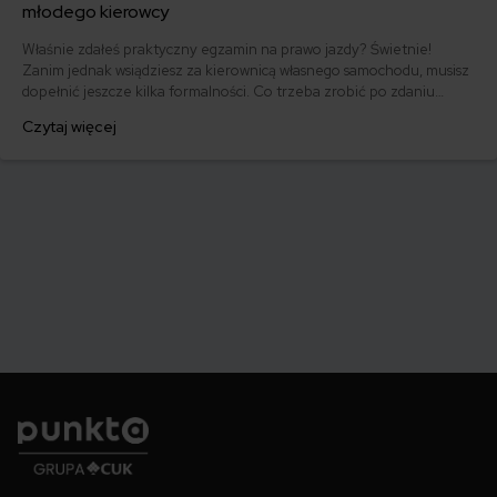
młodego kierowcy
Właśnie zdałeś praktyczny egzamin na prawo jazdy? Świetnie!
Zanim jednak wsiądziesz za kierownicą własnego samochodu, musisz
dopełnić jeszcze kilka formalności. Co trzeba zrobić po zdaniu
egzaminu na prawo jazdy? Poznaj praktyczne wskazówki, dzięki
Czytaj więcej
którym szybko załatwisz sprawy urzędowe i będziesz mógł prowadzić
swoje auto.
Punkta