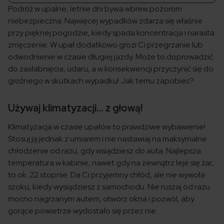
Podróż w upalne, letnie dni bywa wbrew pozorom
niebezpieczna. Najwięcej wypadków zdarza się właśnie
przy pięknej pogodzie, kiedy spada koncentracja i narasta
zmęczenie. W upał dodatkowo grozi Ci przegrzanie lub
odwodnienie w czasie długiej jazdy. Może to doprowadzić
do zasłabnięcia, udaru, a w konsekwencji przyczynić się do
groźnego w skutkach wypadku! Jak temu zapobiec?
Używaj klimatyzacji… z głową!
Klimatyzacja w czasie upałów to prawdziwe wybawienie!
Stosuj ją jednak z umiarem i nie nastawiaj na maksymalne
chłodzenie od razu, gdy wsiądziesz do auta. Najlepsza
temperatura w kabinie, nawet gdy na zewnątrz leje się żar,
to ok. 22 stopnie. Da Ci przyjemny chłód, ale nie wywoła
szoku, kiedy wysiądziesz z samochodu. Nie ruszaj od razu
mocno nagrzanym autem, otwórz okna i pozwól, aby
gorące powietrze wydostało się przez nie.