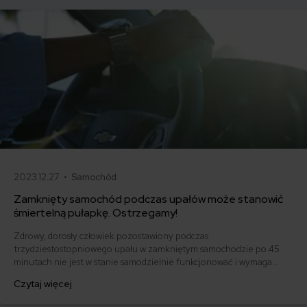
2023.12.27 •
Samochód
Zamknięty samochód podczas upałów może stanowić
śmiertelną pułapkę. Ostrzegamy!
Zdrowy, dorosły człowiek pozostawiony podczas
trzydziestostopniowego upału w zamkniętym samochodzie po 45
minutach nie jest w stanie samodzielnie funkcjonować i wymaga
podania kroplówki. W przypadku dzieci, zwierząt i osób starszych
Czytaj więcej
nawet kilka minut zamknięcia może skończyć się tragicznie. Jeździsz
samochodem latem? Bądź bardzo ostrożny!