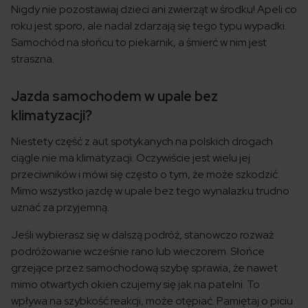
Nigdy nie pozostawiaj dzieci ani zwierząt w środku! Apeli co
roku jest sporo, ale nadal zdarzają się tego typu wypadki.
Samochód na słońcu to piekarnik, a śmierć w nim jest
straszna.
Jazda samochodem w upale bez
klimatyzacji?
Niestety część z aut spotykanych na polskich drogach
ciągle nie ma klimatyzacji. Oczywiście jest wielu jej
przeciwników i mówi się często o tym, że może szkodzić.
Mimo wszystko jazdę w upale bez tego wynalazku trudno
uznać za przyjemną.
Jeśli wybierasz się w dalszą podróż, stanowczo rozważ
podróżowanie wcześnie rano lub wieczorem. Słońce
grzejące przez samochodową szybę sprawia, że nawet
mimo otwartych okien czujemy się jak na patelni. To
wpływa na szybkość reakcji, może otępiać. Pamiętaj o piciu