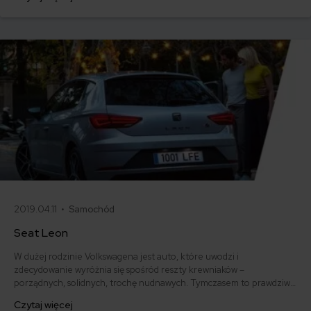
uważnie, żeby z wakacji w tropikach przywieźć tylko piękne
wspomnienia. I klimatyczne zdjęcia, oczywiście :-)
2019.04.11 •
Samochód
Seat Leon
W dużej rodzinie Volkswagena jest auto, które uwodzi i
zdecydowanie wyróżnia się spośród reszty krewniaków –
porządnych, solidnych, trochę nudnawych. Tymczasem to prawdziwy
Don Juan. Dynamiczny, o sportowych kształtach. W przypadku tego
Czytaj więcej
samochodu świetnie sprawdza się dawna dewiza Seata – „niemiecka