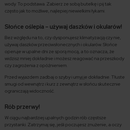
wody. To podstawa. Zabierz ze sobą butelkę i pij tak
często jak to możliwe, najlepiej niewielkimi łykami.
Słońce oślepia – używaj daszków i okularów!
Bez względu na to, czy dysponujesz klimatyzacją czy nie,
używaj daszków przeciwsłonecznych i okularów. Słońce
operuje w upalne dni ze sporą mocą, a to oznacza, że
widzisz mniej dokładnie i możesz reagować na przeszkody
czy zagrożenia z opóźnieniem.
Przed wyjazdem zadbaj o szyby i umyj je dokładnie. Tłuste
smugi od wewnątrz i kurz z zewnątrz w słońcu skutecznie
ograniczają widoczność.
Rób przerwy!
W ciągu najbardziej upalnych godzin rób częstsze
przystanki. Zatrzymaj się, jeśli poczujesz znużenie, a oczy