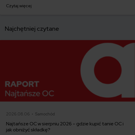
firmy ubezpieczeniowe chcą ułatwić wytrzymanie fal upałów tym,
Czytaj więcej
którzy uwięzieni są w zatłoczonych miastach. Oferują
ubezpieczenie od wysokich temperatur.
Najchętniej czytane
2026.08.06 •
Samochód
Najtańsze OC w sierpniu 2026 – gdzie kupić tanie OC i
jak obniżyć składkę?