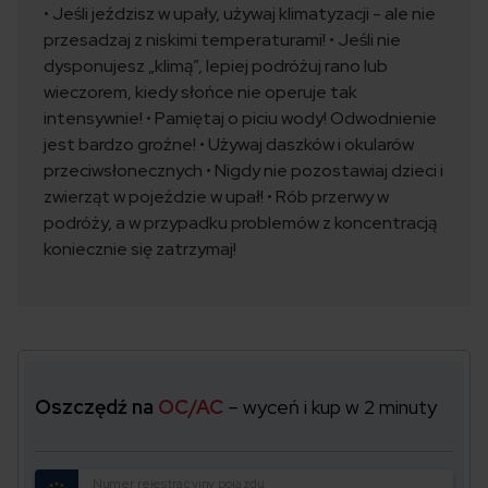
• Jeśli jeździsz w upały, używaj klimatyzacji - ale nie
przesadzaj z niskimi temperaturami! • Jeśli nie
dysponujesz „klimą”, lepiej podróżuj rano lub
wieczorem, kiedy słońce nie operuje tak
intensywnie! • Pamiętaj o piciu wody! Odwodnienie
jest bardzo groźne! • Używaj daszków i okularów
przeciwsłonecznych • Nigdy nie pozostawiaj dzieci i
zwierząt w pojeździe w upał! • Rób przerwy w
podróży, a w przypadku problemów z koncentracją
koniecznie się zatrzymaj!
Oszczędź na
OC/AC
– wyceń i kup w 2 minuty
Numer rejestracyjny pojazdu