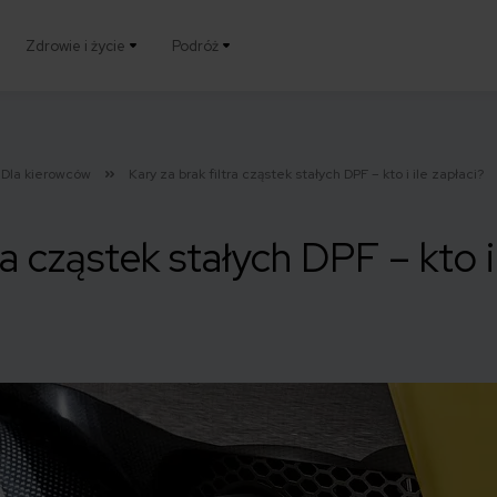
Zdrowie i życie
Podróż
Dla kierowców
Kary za brak filtra cząstek stałych DPF – kto i ile zapłaci?
ra cząstek stałych DPF – kto i 