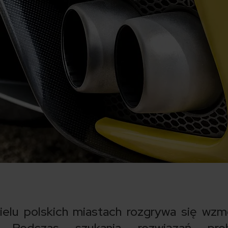
elu polskich miastach rozgrywa się wz
 Podczas szukania rozwiązań pro