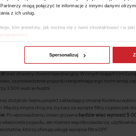
Partnerzy mogą połączyć te informacje z innymi danymi otrzym
ruje usługę usuwania filtra, więc taką usługę można wykonać 
nia z ich usług.
 000 zł.
ecność filtra pogarsza osiągi pojazdu i podwyższa zużycie pali
 tego, kim jesteśmy, jak można się z nami skontaktować i w ja
 prywatności
.
chodowa
Spersonalizuj
Z
 w stosunku do kosztów związanych z jego zakupem. Za brak filtr
zł
oraz stracimy dowód rejestracyjny. W innych krajach Unii Euro
adowo, za prowadzenie pojazdu niespełniającego norm emisji zap
czy 3 500 euro w Austrii.
ej złożyli do Sejmu projekt zakładający zmianę Kodeksu wykro
Między innymi chcą oni, by kary za wycięte filtry cząsteczek st
nie
. Po wprowadzeniu zmian grzywna
będzie więc wynosić 5 00
ko właściciela pojazdu, ale również współposiadacza, użytkowni
rsztatów, którzy oferują usługę wycięcia filtra DPF.