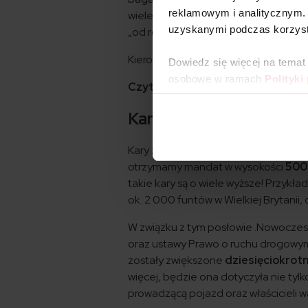
reklamowym i analitycznym. 
wiele warsztatów samochodowych ofe
uzyskanymi podczas korzysta
„od ręki”, co kosztuje od 500 do ok. 1
Kierowcy zwracają także uwagę, że ob
Dowiedz się więcej na temat
osobowe w ramach
Polityki
Czytaj także:
Klimatyzacja samo
Kary za brak filtra DPF
Kary za brak DPF są wciąż niewielkie
otrzymamy mandat w wysokości
500 
takie kary są o wiele wyższe! Przykł
ok. 2 000 funtów w Wielkiej Brytanii, 
W związku z tym posłowie .Nowoczesn
oraz ustawy Prawo o ruchu drogowym. 
zostały zwiększone
dziesięciokrot
więcej, będzie ona dotyczyła nie tyl
prowadzącą pojazd oraz właścicieli wa