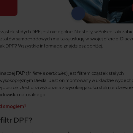
ąstek stałych DPF jest nielegalne. Niestety, w Polsce taki zabi
ztatów samochodowych ma taką usługę w swojej ofercie. Dlacz
brak DPF? Wszystkie informacje znajdziesz poniżej.
b inaczej
FAP
(fr.
filtre à particules
) jest filtrem cząstek stałych
m wysokoprężnym Diesla. Jest on montowany w układzie wydec
j puszce. Jest ona wykonana z wysokiej jakości stali nierdzewnej.
rodowiska naturalnego.
ed smogiem?
 filtr DPF?