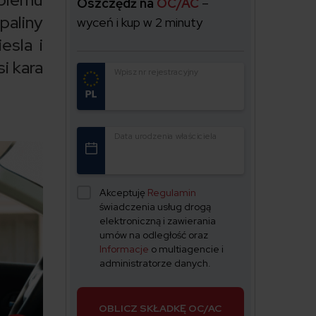
Oszczędź na
OC/AC
–
aliny
wyceń i kup w 2 minuty
esla i
i kara
Wpisz nr rejestracyjny
Data urodzenia właściciela
Akceptuję
Regulamin
świadczenia usług drogą
elektroniczną i zawierania
umów na odległość oraz
Informacje
o multiagencie i
administratorze danych.
OBLICZ SKŁADKĘ OC/AC