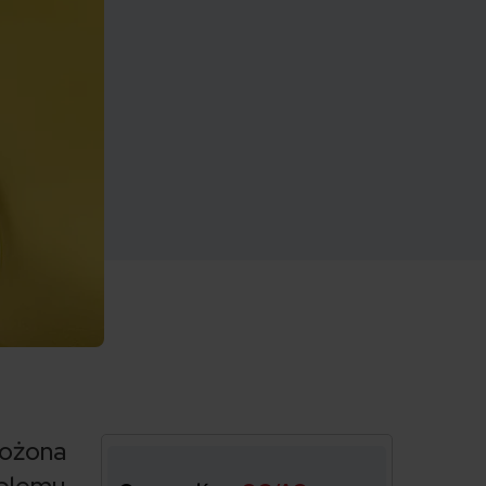
możona
blemu