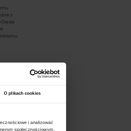
czemu
dnie z
 Diesla
le
 problemu
zęsto
0 000 –
O plikach cookies
do
 nowy, to
upie
pić taki
ołecznościowe i analizować
ych
artnerom społecznościowym,
ięcej,