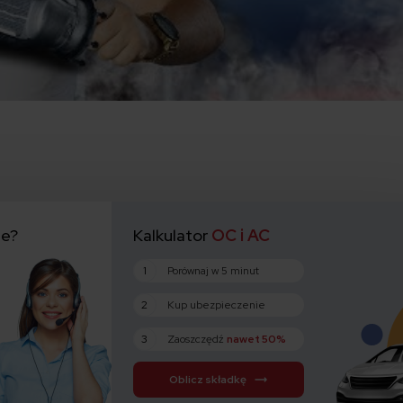
ie?
Kalkulator
OC i AC
1
Porównaj w 5 minut
2
Kup ubezpieczenie
3
Zaoszczędź
nawet 50%
Oblicz składkę