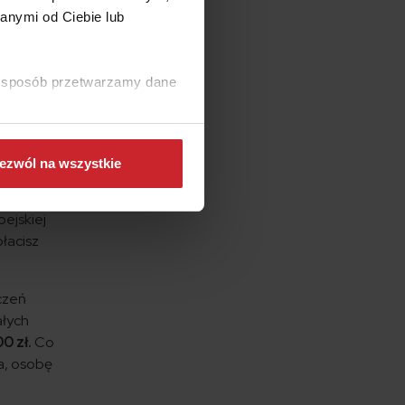
anymi od Ciebie lub
niemalże
wa.
ki sposób przetwarzamy dane
ezwól na wszystkie
a
pejskiej
łacisz
czeń
ałych
0 zł.
Co
ka, osobę