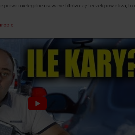
ie prawa i nielegalne usuwanie filtrów cząsteczek powietrza, to
uropie