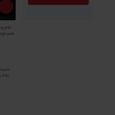
eg jest
ego jest
howym
 Filtr