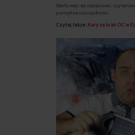
Warto więc się zastanowić, czy łaman
pomysł na oszczędności.
Czytaj także:
Kary za brak OC w E