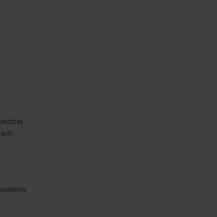
ardziej
jach
zięliśmy