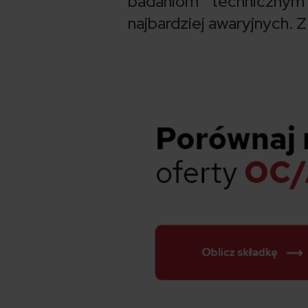
badaniom technicznym
najbardziej awaryjnych.