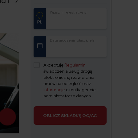
ich 7
Wpisz nr rejestracyjny
Data urodzenia właściciela
Akceptuję
Regulamin
świadczenia usług drogą
elektroniczną i zawierania
umów na odległość oraz
Informacje
o multiagencie i
administratorze danych.
OBLICZ SKŁADKĘ OC/AC