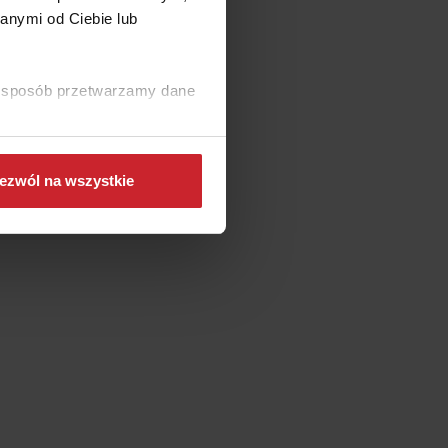
 drugiej
anymi od Ciebie lub
danych
ki sposób przetwarzamy dane
że
ezwól na wszystkie