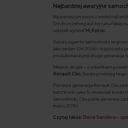
Najbardziej awaryjne samoch
Na pierwszym miejscu wśród najbardz
Średni przebieg aut tej rumuńskiej
usterek wyniósł
14,6 proc.
Dacia Logan to samochód z segment
jako sedan. Od 2006 r. rozpoczęto pro
produkowana jest druga generacja 
Miejsce drugie – z odsetkiem poważny
Renault Clio.
Średni przebieg tego 
Pierwsza generacja Renault Clio zad
hatchback i jako 5-drzwiowe kombi (
samochodu. Clio piątej generacji 
marcu 2019 r.
Czytaj także:
Dacia Sandero – opin