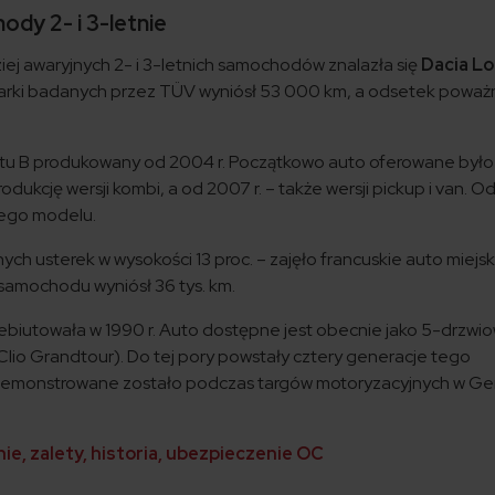
ody 2- i 3-letnie
iej awaryjnych 2- i 3-letnich samochodów znalazła się
Dacia Lo
 marki badanych przez TÜV wyniósł 53 000 km, a odsetek powa
u B produkowany od 2004 r. Początkowo auto oferowane było
dukcję wersji kombi, a od 2007 r. – także wersji pickup i van. Od
tego modelu.
ch usterek w wysokości 13 proc. – zajęło francuskie auto miejsk
samochodu wyniósł 36 tys. km.
ebiutowała w 1990 r. Auto dostępne jest obecnie jako 5-drzwi
Clio Grandtour). Do tej pory powstały cztery generacje tego
zademonstrowane zostało podczas targów motoryzacyjnych w G
ie, zalety, historia, ubezpieczenie OC