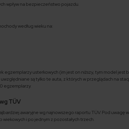
ych wpływ na bezpieczeństwo pojazdu.
mochody według wieku na:
k egzemplarzy usterkowych (im jest on niższy, tym model jest b
uwzględniane są tylko te auta, z których w przeglądach na stac
00 egzemplarzy.
t wg TÜV
najbardziej awaryjne wg najnowszego raportu TÜV. Pod uwagę w
 wiekowych i po jednym z pozostałych trzech.