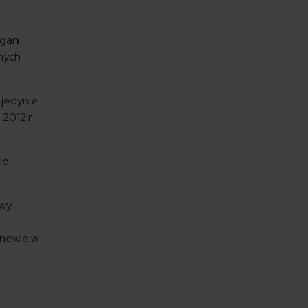
gan.
żnych
 jedynie
 2012 r.
ie:
owy
enewie w