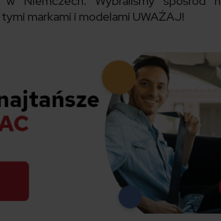
 w Niemczech. Wybraliśmy spośród n
 Z tymi markami i modelami UWAŻAJ!