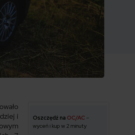
owało
ziej i
Oszczędź na
OC/AC
–
kowym
wyceń i kup w 2 minuty