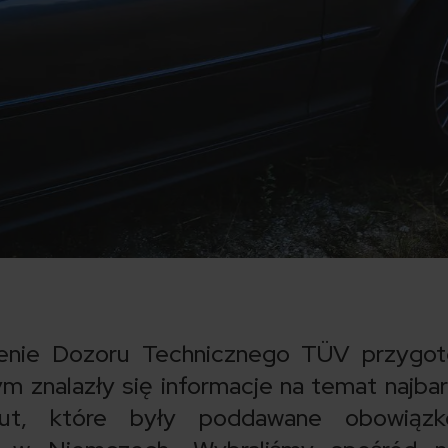
enie Dozoru Technicznego TÜV przygot
m znalazły się informacje na temat najbard
 aut, które były poddawane obowiąz