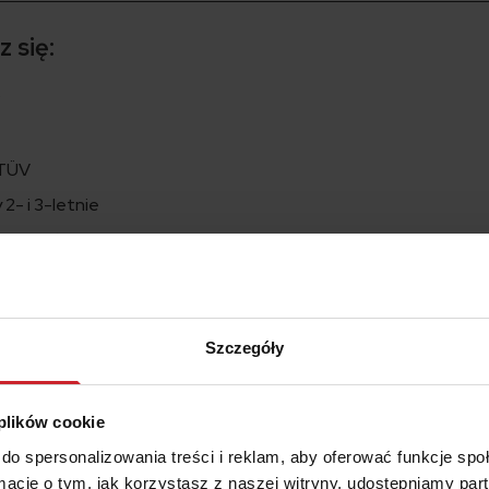
 się:
?
 TÜV
2- i 3-letnie
4- i 5-letnie
6- i 7-letnie
8- i 9-letnie
0- i 11-letnie
Szczegóły
najbardziej awaryjnymi modelami?! Podzielcie się w komentarzu
 opinią niezawodnych, inne – słusznie czy niesłusznie – uważa
 plików cookie
zaliczane są Toyoty, które dla wielu są synonimem niezawodnoś
do spersonalizowania treści i reklam, aby oferować funkcje sp
stytutów badających rynek motoryzacyjny). W drugiej grupie znaj
ormacje o tym, jak korzystasz z naszej witryny, udostępniamy p