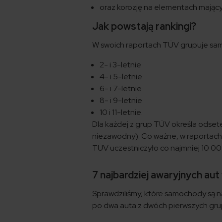
oraz korozję na elementach mając
Jak powstają rankingi?
W swoich raportach TÜV grupuje sa
2- i 3-letnie
4- i 5-letnie
6- i 7-letnie
8- i 9-letnie
10 i 11-letnie.
Dla każdej z grup TÜV określa odsete
niezawodny). Co ważne, w raportach 
TÜV uczestniczyło co najmniej 10 0
7 najbardziej awaryjnych au
Sprawdziliśmy, które samochody są 
po dwa auta z dwóch pierwszych grup