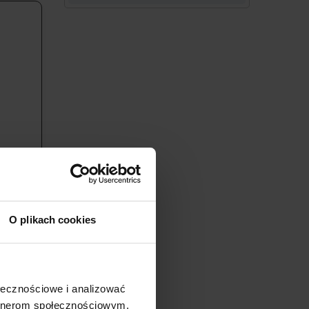
O plikach cookies
!
ne są za
ci (co
ołecznościowe i analizować
dują się
artnerom społecznościowym,