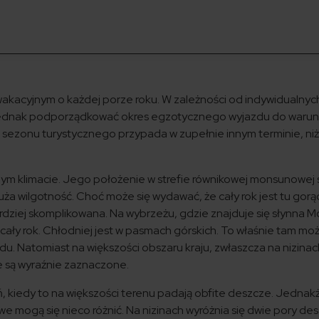
akacyjnym o każdej porze roku. W zależności od indywidualnyc
jednak podporządkować okres egzotycznego wyjazdu do waru
yt sezonu turystycznego przypada w zupełnie innym terminie, ni
anym klimacie. Jego położenie w strefie równikowej monsunowej 
uża wilgotność. Choć może się wydawać, że cały rok jest tu gorąc
ardziej skomplikowana. Na wybrzeżu, gdzie znajduje się słynna
z cały rok. Chłodniej jest w pasmach górskich. To właśnie tam mo
du. Natomiast na większości obszaru kraju, zwłaszcza na nizinac
e są wyraźnie zaznaczone.
, kiedy to na większości terenu padają obfite deszcze. Jednak
we mogą się nieco różnić. Na nizinach wyróżnia się dwie pory d