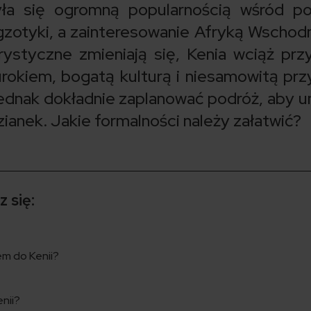
yła się ogromną popularnością wśród po
zotyki, a zainteresowanie Afryką Wschodn
rystyczne zmieniają się, Kenia wciąż prz
rokiem, bogatą kulturą i niesamowitą prz
dnak dokładnie zaplanować podróż, aby u
anek. Jakie formalności należy załatwić?
 się:
em do Kenii?
enii?