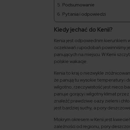
Podsumowanie
Pytania i odpowiedzi
Kiedy jechać do Kenii?
Kenia jest odpowiednim kierunkiem w
oczekiwań i upodobań powinniśmy 
panujących na miejscu. W Kenii szcz
polskie wakacje.
Kenia to kraj o niezwykle zróżnicow
że panują tu wysokie temperatury i d
wilgotno, rzeczywistość jest nieco b
panuje gorący i wilgotny klimat prze
znaleźć prawdziwe oazy zieleni i chło
jest bardziej suchy, a pory deszczow
Mokrym okresem w Kenii jest kwiecień
zależności od regionu, pory deszczo