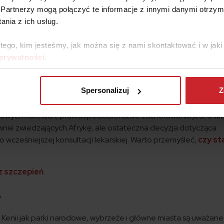
eryki Południowej i Azji. Wykonuje się je w przypadku ryzyka sp
Partnerzy mogą połączyć te informacje z innymi danymi otrzym
nia z ich usług.
emu zapaleniu wątroby typu B
– szczepienie chroni w przyp
iniekcji, kontaktu z zakażoną krwią, kontaktów seksualnych,
 tego, kim jesteśmy, jak można się z nami skontaktować i w ja
 prywatności
.
i od indywidualnego ryzyka, zaleca się także szczepienie prze
Spersonalizuj
Z
erze, malarii, żółtej febrze czy wściekliźnie.
susowych hotelach, prawdopodobieństwo zachorowania jest o wi
wnie zwiedzających Afrykę, ale ostateczna decyzja dotycząca
wcześniejszej konsultacji lekarskiej. Warto przemyśleć,
czy st
z szczepień
.
?
Kenii jak parki narodowe, wybrzeże i główne miasta są uważane