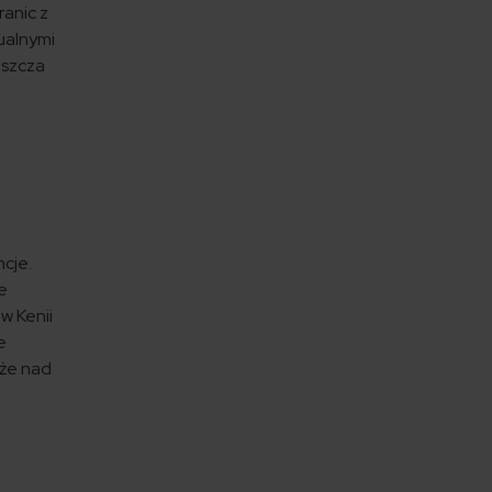
ranic z
ualnymi
aszcza
ncje.
e
w Kenii
e
kże nad