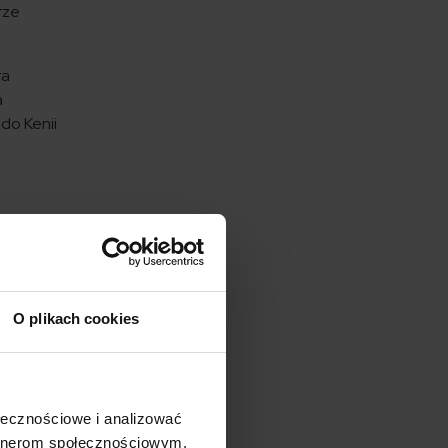
rze
ra
a
do Kenii
rskiej.
ala na
O plikach cookies
ejsca
ołecznościowe i analizować
artnerom społecznościowym,