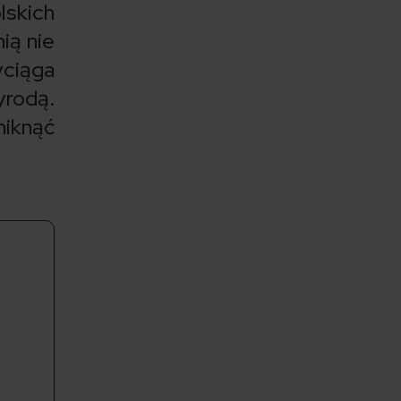
lskich
ią nie
yciąga
yrodą.
niknąć