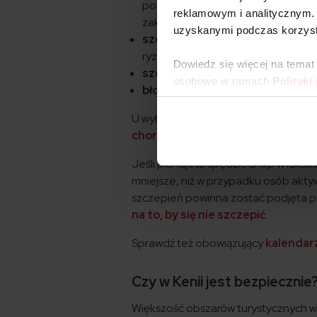
podróżujących do krajów Afryki, Am
reklamowym i analitycznym. 
zakażonej wody lub żywności,
uzyskanymi podczas korzysta
szczepienie przeciwko wirusow
ryzyka interwencji chirurgicznych, 
Dowiedz się więcej na temat
szczepienie na dur brzuszny
,
osobowe w ramach
Polityki
błonicę/tężec
.
U wybranych podróżnych, w zależnośc
chorobom tropikalnym
, w tym chol
Jeśli planujesz spędzić urlop w luk
mniejsze, niż w przypadku osób akty
szczepień powinna zostać podjęta po 
na to, by się nie szczepić
.
Sprawdź też obowiązujący
kalendar
Czy w Kenii jest bezpiecznie
Większość obszarów turystycznych w 