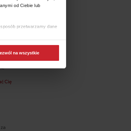
ożycia
anymi od Ciebie lub
adku
ki sposób przetwarzamy dane
ciwko
ezwól na wszystkie
ele
ać Cię
 za