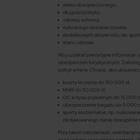
wieku ubezpieczonego,
długości pobytu,
zakresu ochrony,
wybranego ubezpieczyciela,
dodatkowych aktywności, np. spor
stanu zdrowia.
Aby uzyskać precyzyjne informacje o
ubezpieczeń turystycznych. Załóżmy 
pobyt w Kenii. Chcesz, aby ubezpie
koszty leczenia do 150 000 zł,
NNW do 50 000 zł,
OC w życiu prywatnym do 15 000 z
ubezpieczenie bagażu do 5 000 z
sporty ekstremalne, np. nurkowan
dedykowanego danej dyscyplinie
Przy takich założeniach, orientacyjn
że to jedynie szacunkowa wartość. J