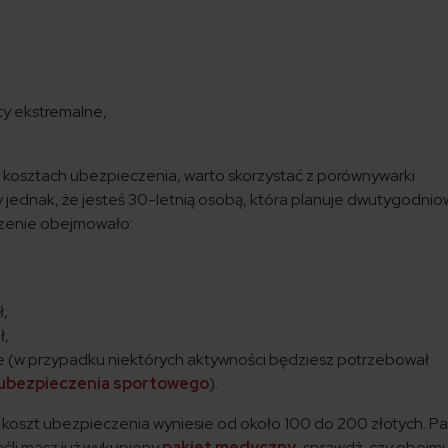
ty ekstremalne,
 kosztach ubezpieczenia, warto skorzystać z porównywarki
jednak, że jesteś 30-letnią osobą, która planuje dwutygodnio
czenie obejmowało:
ł,
ł,
ie (w przypadku niektórych aktywności będziesz potrzebował
ubezpieczenia sportowego
).
y koszt ubezpieczenia wyniesie od około 100 do 200 złotych. Pa
eśli masz już wykupiony
pakiet medyczny
, sprawdź, czy obejm