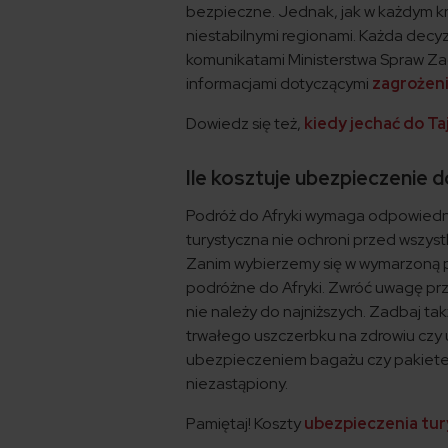
bezpieczne. Jednak, jak w każdym kraj
niestabilnymi regionami. Każda dec
komunikatami Ministerstwa Spraw Zag
informacjami dotyczącymi
zagrożen
Dowiedz się też,
kiedy jechać do Taj
Ile kosztuje ubezpieczenie d
Podróż do Afryki wymaga odpowiedni
turystyczna nie ochroni przed wszyst
Zanim wybierzemy się w wymarzoną 
podróżne do Afryki. Zwróć uwagę prz
nie należy do najniższych. Zadbaj t
trwałego uszczerbku na zdrowiu czy
ubezpieczeniem bagażu czy pakietem 
niezastąpiony.
Pamiętaj! Koszty
ubezpieczenia tu