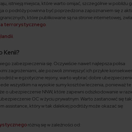
u, istnieją miejsca, które warto omijać, szczególnie w pobliżu g
yzja o podróży powinna być poprzedzona zapoznaniem się z akt
ranicznych, które publikowane są na stronie internetowej, zwł
ia terrorystycznego
.
landii
.
o Kenii?
ego zabezpieczenia się. Oczywiście nawet najlepsza polisa
kimi zagrożeniami, ale pozwoli zmniejszyć ich przykre konsekwe
podróż w egzotyczne rejony, warto wybrać dobre ubezpieczeni
ede wszystkim na wysokie sumy kosztów leczenia, ponieważ te 
akże o ubezpieczenie NNW, które zapewni odszkodowanie w razi
 ubezpieczenie OC w życiu prywatnym. Warto zastanowić się ta
assistance, który w tak dalekiej podróży może okazać się
rystycznego
różnią się w zależności od: