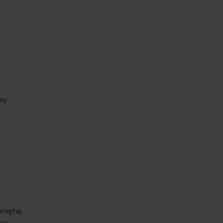
wy
miętaj,
uje