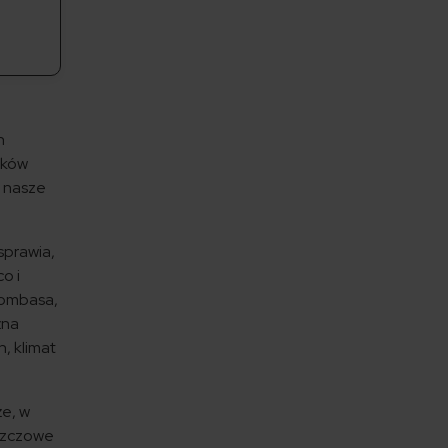
h
nków
ż nasze
sprawia,
o i
 Mombasa,
żna
h, klimat
że, w
eszczowe