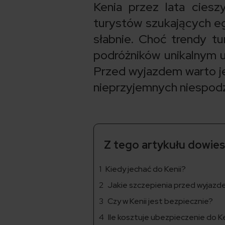
Kenia przez lata ciesz
turystów szukających eg
słabnie. Choć trendy tu
podróżników unikalnym u
Przed wyjazdem warto je
nieprzyjemnych niespodzi
Z tego artykułu dowiesz
Kiedy jechać do Kenii?
Jakie szczepienia przed wyjazd
Czy w Kenii jest bezpiecznie?
Ile kosztuje ubezpieczenie do K