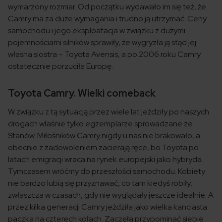
wymarzony rozmiar. Od początku wydawało im się też, że
Camry ma za duże wymagania i trudno ją utrzymać. Ceny
samochodu i jego eksploatacja w związku z dużymi
pojemnościami silników sprawiły, że wygryzła ją stąd jej
własna siostra – Toyota Avensis, a po 2006 roku Camry
ostatecznie porzuciła Europę.
Toyota Camry. Wielki comeback
W związku z tą sytuacją przez wiele lat jeździły po naszych
drogach właśnie tylko egzemplarze sprowadzane ze
Stanów. Miłośników Camry nigdy u nas nie brakowało, a
obecnie z zadowoleniem zacierają ręce, bo Toyota po
latach emigracji wraca na rynek europejski jako hybryda.
Tymczasem wróćmy do przeszłości samochodu. Kobiety
nie bardzo lubią się przyznawać, co tam kiedyś robiły,
zwłaszcza w czasach, gdy nie wyglądały jeszcze idealnie. A
przez kilka generacji Camry jeździła jako wielka kanciasta
paczka na czterech kołach. Zaczęła przypominać siebie