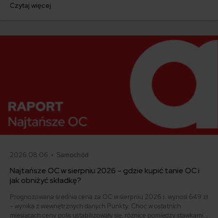
Czytaj więcej
ofertę lub zdecydowałeś się sprzedać samochód w trakcie trwania
umowy? Sprawdź, w jakich sytuacjach ubezpieczenie AC wygasa
samo, a kiedy można odstąpić od umowy.
2026.08.06 •
Samochód
Najtańsze OC w sierpniu 2026 – gdzie kupić tanie OC i
jak obniżyć składkę?
Prognozowana średnia cena za OC w sierpniu 2026 r. wynosi 649 zł
– wynika z wewnętrznych danych Punkty. Choć w ostatnich
miesiącach ceny polis ustabilizowały się, różnice pomiędzy stawkami