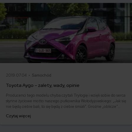
2019.07.04 •
Samochód
Toyota Aygo – zalety, wady, opinie
Producenci tego modelu chyba czytali Trylogię i wzięli sobie do serca
słynne życiowe motto naszego pułkownika Wołodyjowskiego: „Jak się
nie będą ciebie bali, to się będą z ciebie śmiali”. Groźne „oblicze”
najnowszej generacji Toyoty Aygo sprawia, że z drżeniem czekamy,
Czytaj więcej
aż usłyszymy spod maski charakterystyczny charczący oddech i
słowa: „Luke, I’m your father”.