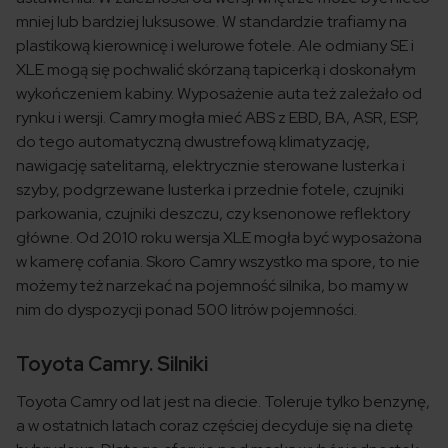
mniej lub bardziej luksusowe. W standardzie trafiamy na
plastikową kierownicę i welurowe fotele. Ale odmiany SE i
XLE mogą się pochwalić skórzaną tapicerką i doskonałym
wykończeniem kabiny. Wyposażenie auta też zależało od
rynku i wersji. Camry mogła mieć ABS z EBD, BA, ASR, ESP,
do tego automatyczną dwustrefową klimatyzację,
nawigację satelitarną, elektrycznie sterowane lusterka i
szyby, podgrzewane lusterka i przednie fotele, czujniki
parkowania, czujniki deszczu, czy ksenonowe reflektory
główne. Od 2010 roku wersja XLE mogła być wyposażona
w kamerę cofania. Skoro Camry wszystko ma spore, to nie
możemy też narzekać na pojemność silnika, bo mamy w
nim do dyspozycji ponad 500 litrów pojemności.
Toyota Camry. Silniki
Toyota Camry od lat jest na diecie. Toleruje tylko benzynę,
a w ostatnich latach coraz częściej decyduje się na dietę