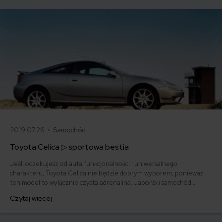
jak i kombi nadal sygnowano nazwą Corolla.
2019.07.26 •
Samochód
Toyota Celica ▷ sportowa bestia
Jeśli oczekujesz od auta funkcjonalności i uniwersalnego
charakteru, Toyota Celica nie będzie dobrym wyborem, ponieważ
ten model to wyłącznie czysta adrenalina. Japoński samochód
sportowy był niegdyś obecny na wielu torach wyścigowych i
Czytaj więcej
wygrywał wszystko. Został wycofany z produkcji w 2005 roku, ale
nadal budzi silne emocje. Młodzi ludzie, którzy chcą błysnąć w
sportowym coupe, mogą to zrobić za niewielkie pieniądze.