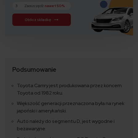
3
Zaoszczędź
nawet 50%
Oblicz składkę
Podsumowanie
Toyota Camry jest produkowana przez koncern
Toyota od 1982 roku.
Większość generacji przeznaczona była na rynek
japoński i amerykański.
Auto należy do segmentu D, jest wygodne i
bezawaryjne.