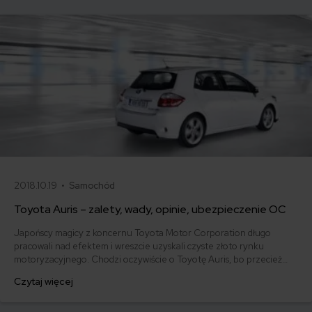
2018.10.19 •
Samochód
Toyota Auris – zalety, wady, opinie, ubezpieczenie OC
Japońscy magicy z koncernu Toyota Motor Corporation długo
pracowali nad efektem i wreszcie uzyskali czyste złoto rynku
motoryzacyjnego. Chodzi oczywiście o Toyotę Auris, bo przecież
aurum z języka łacińskiego oznacza złoto. To właśnie od niego
Czytaj więcej
Toyota zaczerpnęła nazwę dla modelu, który miał zostać następcą
Corolli przynajmniej w wersji hatchback, ponieważ zarówno sedan