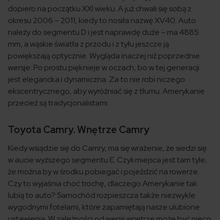
dopiero na początku XXI wieku. A już chwali się sobą z
okresu 2006 – 2011, kiedy to nosiła nazwę XV40. Auto
należy do segmentu D i jest naprawdę duże – ma 4885
mm, a wąskie światła z przodu i z tyłu jeszcze ją
powiększają optycznie. Wygląda inaczej niż poprzednie
wersje. Po prostu pięknieje w oczach, bo w tej generacji
jest elegancka i dynamiczna. Za to nie robi niczego
ekscentrycznego, aby wyróżniać się z tłumu. Amerykanie
przecież są tradycjonalistami.
Toyota Camry. Wnętrze Camry
Kiedy wsiądzie się do Camry, ma się wrażenie, że siedzi się
w aucie wyższego segmentu E. Czyli miejsca jest tam tyle,
że można by w środku pobiegać i pojeździć na rowerze.
Czy to wyjaśnia choć trochę, dlaczego Amerykanie tak
lubią to auto? Samochód rozpieszcza także niezwykle
wygodnymi fotelami, które zapamiętają nasze ulubione
ustawienia. W zależności od wersji wnętrze może być nieco