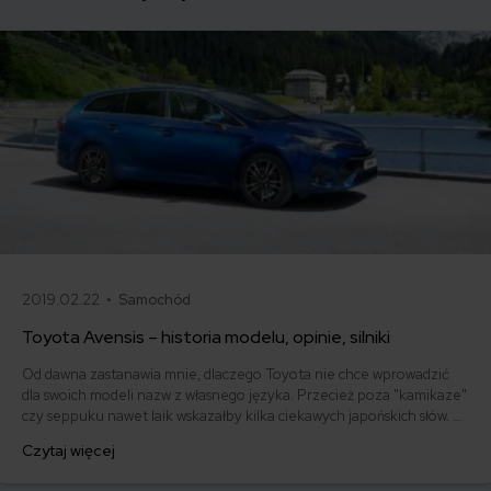
2019.02.22 •
Samochód
Toyota Avensis – historia modelu, opinie, silniki
Od dawna zastanawia mnie, dlaczego Toyota nie chce wprowadzić
dla swoich modeli nazw z własnego języka. Przecież poza "kamikaze"
czy seppuku nawet laik wskazałby kilka ciekawych japońskich słów. A
Toyota idzie w coraz ambitniejszą nomenklaturę zaczerpniętą z
Czytaj więcej
innych języków. Dla przykładu Avensis pochodzi z francuskiego , że
niby awansować, że niby krok do przodu. O ile oryginalniej