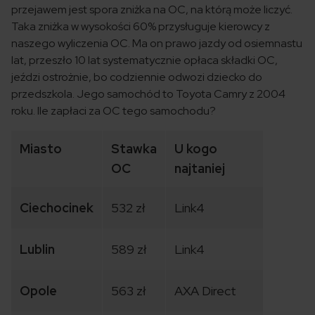
przejawem jest spora zniżka na OC, na którą może liczyć.
Taka zniżka w wysokości 60% przysługuje kierowcy z
naszego wyliczenia OC. Ma on prawo jazdy od osiemnastu
lat, przeszło 10 lat systematycznie opłaca składki OC,
jeździ ostrożnie, bo codziennie odwozi dziecko do
przedszkola. Jego samochód to Toyota Camry z 2004
roku. Ile zapłaci za OC tego samochodu?
Miasto
Stawka
U kogo
OC
najtaniej
Ciechocinek
532 zł
Link4
Lublin
589 zł
Link4
Opole
563 zł
AXA Direct