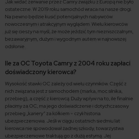
Jak widać zerwanie przez Camry związku z Europą nie było
ostateczne. W 2019 roku samochód wraca na nasze drogi.
Na pewno będzie kusić potencjalnych nabywców
nowoczesnym i atrakcyjnym wyglądem. Wielu kierowców
już się cieszy na myśl, że może jeździć tym niezniszczalnym,
bezawaryjnym, dużym i wygodnym autem w najnowszej
odsłonie.
Ile za OC Toyota Camry z 2004 roku zapłaci
doświadczony kierowca?
Wysokość stawki OC zależy od wielu czynników. Część z
nich związana jest z samochodem (marka, moc silnika,
przebieg), a część z kierowcą. Duży wpływ na to, ile finalnie
płacimy za OC, ma jego doświadczenie i dotychczasowy
przebieg „kariery” za kółkiem – czyli historia
ubezpieczeniowa. Jeśli w ciągu ostatnich siedmiu lat
kierowca nie spowodował żadnej szkody, towarzystwa
ubezpieczeniowe traktują go z dużą estymą. Jej