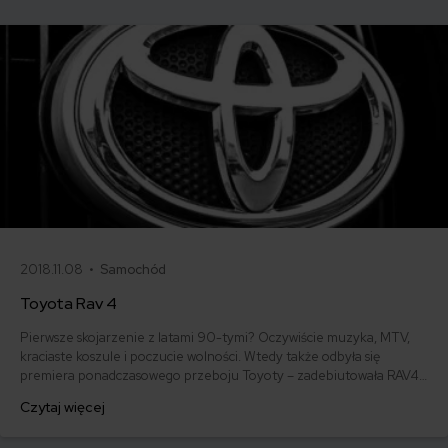
brzmiałoby to w języku producenta.
2018.11.08 •
Samochód
Toyota Rav 4
Pierwsze skojarzenie z latami 90-tymi? Oczywiście muzyka, MTV,
kraciaste koszule i poczucie wolności. Wtedy także odbyła się
premiera ponadczasowego przeboju Toyoty – zadebiutowała RAV4.
Przyglądamy się bliżej temu samochodowi. Sprawdzamy, jaka jest
Czytaj więcej
jego cena i ile kosztuje ubezpieczenie OC.