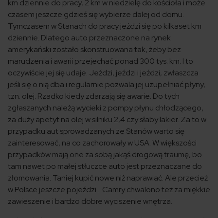
km dziennie do pracy, 2 km w niedzielę do kościoła i może
czasem jeszcze gdzieś się wybierze dalej od domu.
Tymczasem w Stanach do pracy jeździ się po kilkaset km
dziennie. Dlatego auto przeznaczone na rynek
amerykański zostało skonstruowana tak, żeby bez
marudzenia i awarii przejechać ponad 300 tys. km. I to
oczywiście jej się udaje. Jeździ, jeździ i jeździ, zwłaszcza
jeśli się o nią dba i regularnie pozwala jej uzupełniać płyny,
tzn. olej. Rzadko kiedy zdarzają się awarie. Do tych
zgłaszanych należą wycieki z pompy płynu chłodzącego,
za duży apetyt na olej w silniku 2,4 czy słaby lakier. Za to w
przypadku aut sprowadzanych ze Stanów warto się
zainteresować, na co zachorowały w USA. W większości
przypadków mają one za sobą jakąś drogową traumę, bo
tam nawet po małej stłuczce auto jest przeznaczane do
złomowania. Taniej kupić nowe niż naprawiać. Ale przecież
w Polsce jeszcze pojeździ… Camry chwalono też za miękkie
zawieszenie i bardzo dobre wyciszenie wnętrza.