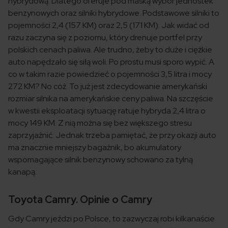
hybrydową. Dlatego oferuje pod maską wybór jednostek
benzynowych oraz silniki hybrydowe. Podstawowe silniki to
pojemności 2,4 (157 KM) oraz 2,5 (171 KM). Jak widać od
razu zaczyna się z poziomu, który drenuje portfel przy
polskich cenach paliwa. Ale trudno, żeby to duże i ciężkie
auto napędzało się siłą woli. Po prostu musi sporo wypić. A
co w takim razie powiedzieć o pojemności 3,5 litra i mocy
272 KM? No cóż. To już jest zdecydowanie amerykański
rozmiar silnika na amerykańskie ceny paliwa. Na szczęście
w kwestii eksploatacji sytuację ratuje hybryda 2,4 litra o
mocy 149 KM. Z nią można się bez większego stresu
zaprzyjaźnić. Jednak trzeba pamiętać, że przy okazji auto
ma znacznie mniejszy bagażnik, bo akumulatory
wspomagające silnik benzynowy schowano za tylną
kanapą.
Toyota Camry. Opinie o Camry
Gdy Camry jeździ po Polsce, to zazwyczaj robi kilkanaście