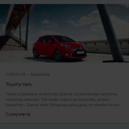
2018.10.09 •
Samochód
Toyota Yaris
Tętno przyspiesza, krew krąży szybciej i od pierwszego wejrzenia
można się zakochać. Tak działa, zwłaszcza na kobiety, pewien
samochód - Toyota Yaris. Obiegowa opinia głosi, ze rozmiar nie ma
znaczenia, ale w tym przypadku jak najbardziej ma. To niewielkie,
Czytaj więcej
zwrotne auto o ujmujących kształtach jest marzeniem wielu osób
szukających pojazdu do sprawnego poruszania się po mieście.