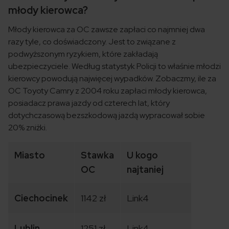
młody kierowca?
Młody kierowca za OC zawsze zapłaci co najmniej dwa
razy tyle, co doświadczony. Jest to związane z
podwyższonym ryzykiem, które zakładają
ubezpieczyciele. Według statystyk Policji to właśnie młodzi
kierowcy powodują najwięcej wypadków. Zobaczmy, ile za
OC Toyoty Camry z 2004 roku zapłaci młody kierowca,
posiadacz prawa jazdy od czterech lat, który
dotychczasową bezszkodową jazdą wypracował sobie
20% zniżki.
Miasto
Stawka
U kogo
OC
najtaniej
Ciechocinek
1142 zł
Link4
Lublin
1251 zł
Link4