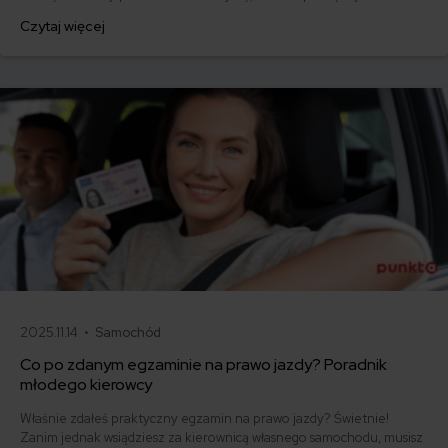
za ubezpieczenie są ogromne. Jedni płacą zaledwie nieco ponad
Czytaj więcej
500 zł, inni – powyżej 1500 zł. Gdzie znaleźć najtańsze OC w Polsce
i jak obniżyć koszty ubezpieczenia samochodu? Odpowiadamy na
podstawie najnowszych danych z rynku.
2025.11.14 •
Samochód
Co po zdanym egzaminie na prawo jazdy? Poradnik
młodego kierowcy
Właśnie zdałeś praktyczny egzamin na prawo jazdy? Świetnie!
Zanim jednak wsiądziesz za kierownicą własnego samochodu, musisz