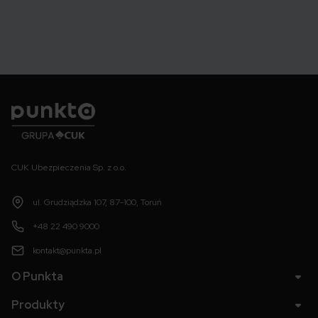
Punkta
CUK Ubezpieczenia Sp. z o.o.
ul. Grudziądzka 107, 87-100, Toruń
+48 22 490 9000
kontakt@punkta.pl
O Punkta
Produkty