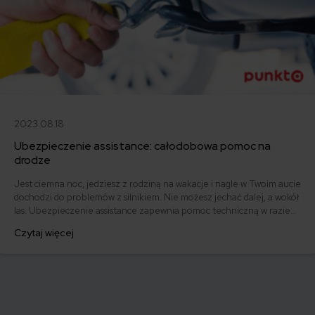
2023.08.18
Ubezpieczenie assistance: całodobowa pomoc na
drodze
Jest ciemna noc, jedziesz z rodziną na wakacje i nagle w Twoim aucie
dochodzi do problemów z silnikiem. Nie możesz jechać dalej, a wokół
las. Ubezpieczenie assistance zapewnia pomoc techniczną w razie
takich problemów. Jeżeli często wyjeżdżasz albo masz awaryjny
Czytaj więcej
samochód, assistance może Ci bardzo ułatwić życie.