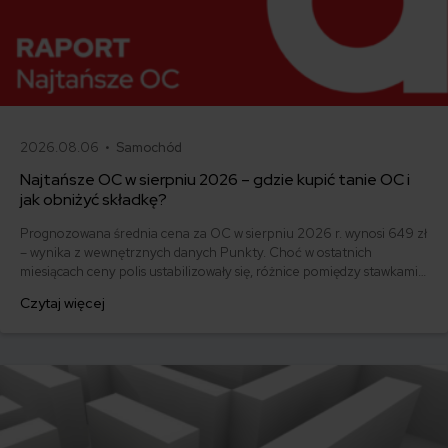
2026.08.06 •
Samochód
Najtańsze OC w sierpniu 2026 – gdzie kupić tanie OC i
jak obniżyć składkę?
Prognozowana średnia cena za OC w sierpniu 2026 r. wynosi 649 zł
– wynika z wewnętrznych danych Punkty. Choć w ostatnich
miesiącach ceny polis ustabilizowały się, różnice pomiędzy stawkami
za ubezpieczenie są ogromne. Jedni płacą zaledwie nieco ponad
Czytaj więcej
500 zł, inni – powyżej 1500 zł. Gdzie znaleźć najtańsze OC w Polsce
i jak obniżyć koszty ubezpieczenia samochodu? Odpowiadamy na
podstawie najnowszych danych z rynku.