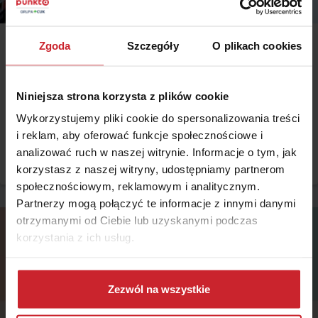
Zgoda
Szczegóły
O plikach cookies
2020.03.27 •
Dom
Jak oszacować wartość nieruchomości przed zakupem
ubezpieczenia?
Niniejsza strona korzysta z plików cookie
Jedną z czynności, jaką należy wykonać przed zakupem
Wykorzystujemy pliki cookie do spersonalizowania treści
ubezpieczenia dla mieszkania lub domu, jest oszacowanie ich
i reklam, aby oferować funkcje społecznościowe i
wartości. Jak ustalić wartość nieruchomości? Podpowiadamy, na co
analizować ruch w naszej witrynie. Informacje o tym, jak
należy zwrócić szczególną uwagę, by prawidłowo określić sumę
Czytaj więcej
ubezpieczenia. Parametr ten jest kluczowy przy wypłacie
korzystasz z naszej witryny, udostępniamy partnerom
odszkodowania z polisy.
społecznościowym, reklamowym i analitycznym.
Partnerzy mogą połączyć te informacje z innymi danymi
otrzymanymi od Ciebie lub uzyskanymi podczas
korzystania z ich usług.
Dowiedz się więcej na temat tego, kim jesteśmy, jak
można się z nami skontaktować i w jaki sposób
Zezwól na wszystkie
przetwarzamy dane osobowe w ramach
Polityki