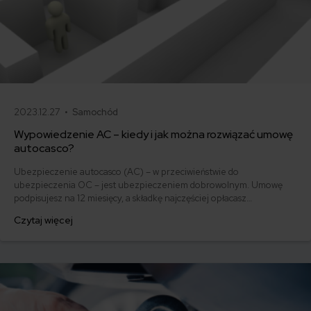
2023.12.27 •
Samochód
Wypowiedzenie AC – kiedy i jak można rozwiązać umowę
autocasco?
Ubezpieczenie autocasco (AC) – w przeciwieństwie do
ubezpieczenia OC – jest ubezpieczeniem dobrowolnym. Umowę
podpisujesz na 12 miesięcy, a składkę najczęściej opłacasz
jednorazowo. Co w przypadku, gdy udało Ci się znaleźć lepszą
Czytaj więcej
ofertę lub zdecydowałeś się sprzedać samochód w trakcie trwania
umowy? Sprawdź, w jakich sytuacjach ubezpieczenie AC wygasa
samo, a kiedy można odstąpić od umowy.