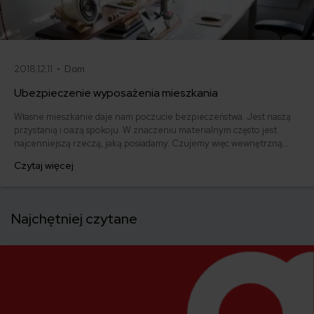
2018.12.11 •
Dom
Ubezpieczenie wyposażenia mieszkania
Własne mieszkanie daje nam poczucie bezpieczeństwa. Jest naszą
przystanią i oazą spokoju. W znaczeniu materialnym często jest
najcenniejszą rzeczą, jaką posiadamy. Czujemy więc wewnętrzną
potrzebę zagwarantowania mu najlepszej ochrony. Decydujemy się
Czytaj więcej
na ubezpieczenie mieszkania, a zapominamy, że standardowa polisa
nie chroni w pełni naszego mienia. Optymalnym rozwiązaniem jest
ubezpieczenie wyposażenia mieszkania.
Najchętniej czytane