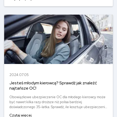
hamulcowego wraz z użytkowaniem pojazdu dostaje się woda,
która może obniżyć skuteczność hamowania. Jak wymienić
płyn hamulcowy?
2024.07.05
Jesteś młodym kierowcą? Sprawdź jak znaleźć
najtańsze OC!
Obowiązkowe ubezpieczenie OC dla młodego kierowcy może
być nawet kilka razy droższe niż polisa bardziej
doświadczonego 35-latka. Sprawdź, ile kosztuje ubezpieczenie
samochodu dla młodego kierowcy, z jakimi utrudnieniami
Czytaj więcej
spotka się 18-latek ubezpieczający samochód i co zrobić, żeby