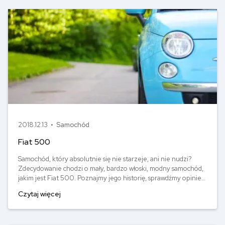
udanych motoryzacyjnych dzieci. Między innymi Dacia
Sandero!
2018.12.13 •
Samochód
Fiat 500
Samochód, który absolutnie się nie starzeje, ani nie nudzi?
Zdecydowanie chodzi o mały, bardzo włoski, modny samochód,
jakim jest Fiat 500. Poznajmy jego historię, sprawdźmy opinie
na jego temat, a na koniec wyliczmy, ile trzeba zapłacić za jego
Czytaj więcej
ubezpieczenie OC.