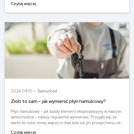
Czytaj więcej
zagubienie kluczyków. Jak radzić sobie w takiej sytuacji? Jak
dorobić kluczyk do auta?
2024.09.10 •
Samochód
Zrób to sam – jak wymienić płyn hamulcowy?
Płyn hamulcowy – jak każdy element eksploatacyjny w naszym
samochodzie – należy regularnie wymieniać. Przyjęło się, że
warto to robić mniej więcej co dwa lata lub po przejechaniu ok.
40 tys. km. Warto o to zadbać, ponieważ do układu
Czytaj więcej