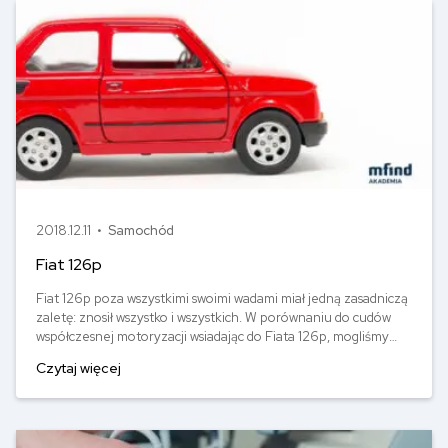
2018.12.11 •
Samochód
Fiat 126p
Fiat 126p poza wszystkimi swoimi wadami miał jedną zasadniczą
zaletę: znosił wszystko i wszystkich. W porównaniu do cudów
współczesnej motoryzacji wsiadając do Fiata 126p, mogliśmy
mieć pewność, że jak już gdzieś się nim wybierzemy, to jakoś
Czytaj więcej
dojedziemy do celu. A gdyby jednak maluch zastrajkował, to
zawsze można go było sprawnie dopchać, przenieść albo
naprawić przy użyciu śrubokręta.