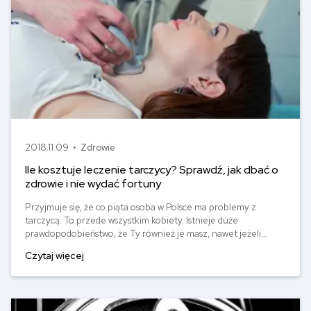
2018.11.09 •
Zdrowie
Ile kosztuje leczenie tarczycy? Sprawdź, jak dbać o
zdrowie i nie wydać fortuny
Przyjmuje się, że co piąta osoba w Polsce ma problemy z
tarczycą. To przede wszystkim kobiety. Istnieje duże
prawdopodobieństwo, że Ty również je masz, nawet jeżeli
jeszcze o tym nie wiesz. Sprawdziliśmy dla Ciebie, na jakie
Czytaj więcej
koszty musisz się przygotować, jeżeli Twoja tarczyca nie
funkcjonuje prawidłowo. Niestety, leczenie tarczycy to spore
koszty.