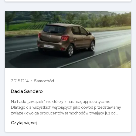
tym w dzisiejszym artykule.
2018.12.14 •
Samochód
Dacia Sandero
Na hasło „związek” niektórzy z nas reagują sceptycznie.
Dlatego dla wszystkich wątpiących jako dowód przedstawiamy
związek dwojga producentów samochodów trwający już od
niemal 20 lat. I to na dodatek szczęśliwy związek na odległość,
Czytaj więcej
ponieważ współpraca dotyczy francuskiego Renaulta oraz
rumuńskiej Dacii. Mało tego - z tej relacji urodziło się kilkoro