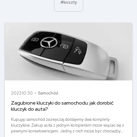
#koszty
2023.10.30 •
Samochód
Zagubione kluczyki do samochodu: jak dorobić
kluczyk do auta?
Kupując samochód zazwyczaj dostajemy dwa komplety
kluczyków. Zakup auta z jednym kompletem może wiązać się z
pewnymi konsekwencjami. Jedną z nich może być chociażby
problem z wykupieniem ubezpieczenia AC. Drugą –