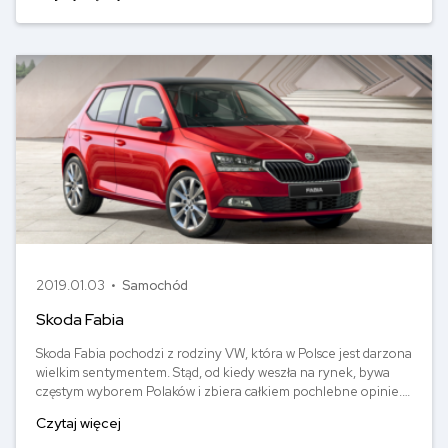
zaoszczędzić na polisie OC.
2019.01.03 •
Samochód
Skoda Fabia
Skoda Fabia pochodzi z rodziny VW, która w Polsce jest darzona
wielkim sentymentem. Stąd, od kiedy weszła na rynek, bywa
częstym wyborem Polaków i zbiera całkiem pochlebne opinie.
Jaka jest cena popularnej Fabii? Ile zapłacimy za
Czytaj więcej
ubezpieczenie OC? I wreszcie, jak to wszystko się zaczęło? O