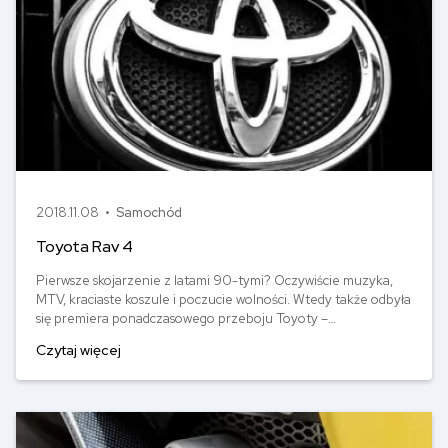
2018.11.08 •
Samochód
Toyota Rav 4
Pierwsze skojarzenie z latami 90-tymi? Oczywiście muzyka,
MTV, kraciaste koszule i poczucie wolności. Wtedy także odbyła
się premiera ponadczasowego przeboju Toyoty –
zadebiutowała RAV4. Przyglądamy się bliżej temu
Czytaj więcej
samochodowi. Sprawdzamy, jaka jest jego cena i ile kosztuje
ubezpieczenie OC.