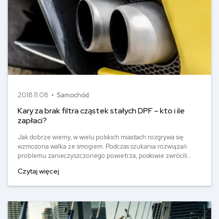
2018.11.08 •
Samochód
Kary za brak filtra cząstek stałych DPF – kto i ile
zapłaci?
Jak dobrze wiemy, w wielu polskich miastach rozgrywa się
wzmożona walka ze smogiem. Podczas szukania rozwiązań
problemu zanieczyszczonego powietrza, posłowie zwrócili
uwagę na spaliny produkowane przez auta. Konkretnie przez
Czytaj więcej
pojazdy z silnikiem Diesla i nagminne usuwanie filtra DPF. W
jakim celu się go stosuje? Ile wynosi kara za brak DPF?
Sprawdzamy!