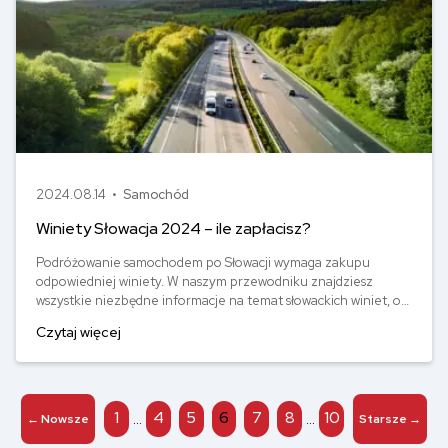
2024.08.14 •
Samochód
Winiety Słowacja 2024 – ile zapłacisz?
Podróżowanie samochodem po Słowacji wymaga zakupu
odpowiedniej winiety. W naszym przewodniku znajdziesz
wszystkie niezbędne informacje na temat słowackich winiet, od
tego gdzie je nabyć, przez rodzaje i ceny, po konsekwencje
Czytaj więcej
braku ważnej winiety. Dzięki temu zaplanujesz swoją podróż do
Słowacji i unikniesz problemów na drodze.
Stronicowanie
1
4
5
6
7
8
10
…
…
←
Nowsze
Starsze
→
wpisów