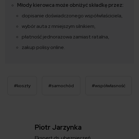
Młody kierowca może obniżyć składkę przez:
dopisanie doświadczonego współwłaściciela,
wybór auta z mniejszym silnikiem,
płatność jednorazowa zamiast ratalna,
zakup polisy online.
#koszty
#samochód
#współwłasność
Piotr Jarzynka
Ekspert ds. ubezpieczeń