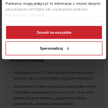
Ile punktów karnych może mieć młody
Partnerzy mogą połączyć te informacje z innymi danymi
kierowca?
otrzymanymi od Ciebie lub uzyskanymi podczas
korzystania z ich usług.
Ile kosztuje OC dla młodego kierowcy?
Dowiedz się więcej na temat tego, kim jesteśmy, jak
można się z nami skontaktować i w jaki sposób
Zezwól na wszystkie
przetwarzamy dane osobowe w ramach
Polityki
prywatności
.
Spersonalizuj
Podsumowanie
Ubezpieczenie OC dla młodych kierowców jest
droższe niż w pozostałych grupach wiekowych.
Dodatkowo trzeba wziąć pod uwagę kilka innych
czynników wpływających na cenę OC, m.in. wiek i
doświadczenie kierowcy, pojemność silnika
samochodu, miejsce zamieszkania.