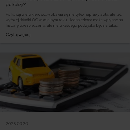
po kolizji?
Po kolizji wielu kierowców obawia się nie tylko naprawy auta, ale też
wyższej składki OC w kolejnym roku. Jedna szkoda może wpłynąć na
historię ubezpieczenia, ale nie u każdego podwyżka będzie taka
sama. Ile może wzrosnąć OC po szkodzie, jak długo towarzystwa
Czytaj więcej
biorą pod uwagę kolizję i co zrobić, żeby nie przepłacić za kolejną
polisę? Na te i inne ważne pytania odpowiadamy w tym artykule!
2026.03.20