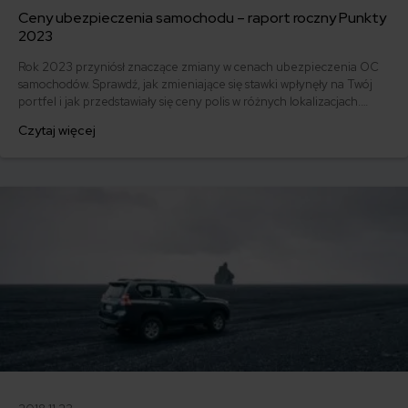
Ceny ubezpieczenia samochodu – raport roczny Punkty
2023
Rok 2023 przyniósł znaczące zmiany w cenach ubezpieczenia OC
samochodów. Sprawdź, jak zmieniające się stawki wpłynęły na Twój
portfel i jak przedstawiały się ceny polis w różnych lokalizacjach.
Dowiedz się, jak znaleźć najlepszą ofertę na rynku i co zrobić, aby
Czytaj więcej
zaoszczędzić na ubezpieczeniu swojego auta. Zapoznaj się z
podsumowaniem roku 2023 i bądź na bieżąco z najnowszymi
trendami w ubezpieczeniach komunikacyjnych!