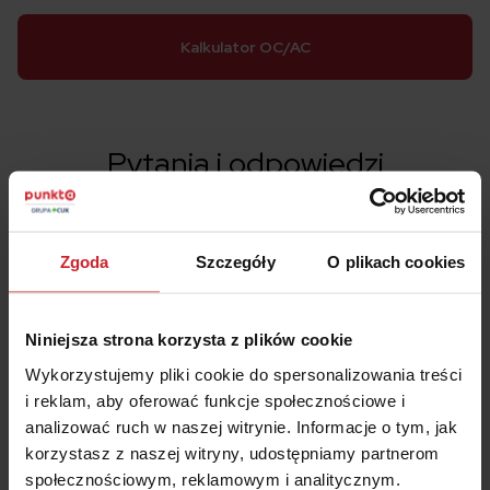
Kalkulator OC/AC
Pytania i odpowiedzi
Ile kosztuje ubezpieczenie samochodu dla
młodego kierowcy?
Zgoda
Szczegóły
O plikach cookies
Kiedy młody kierowca może stracić prawo
Niniejsza strona korzysta z plików cookie
jazdy?
Wykorzystujemy pliki cookie do spersonalizowania treści
i reklam, aby oferować funkcje społecznościowe i
Czy młody kierowca może jeździć sam?
analizować ruch w naszej witrynie. Informacje o tym, jak
korzystasz z naszej witryny, udostępniamy partnerom
społecznościowym, reklamowym i analitycznym.