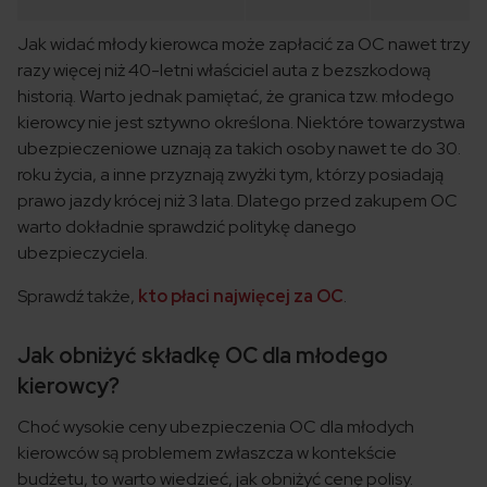
Jak widać młody kierowca może zapłacić za OC nawet trzy
razy więcej niż 40-letni właściciel auta z bezszkodową
historią. Warto jednak pamiętać, że granica tzw. młodego
kierowcy nie jest sztywno określona. Niektóre towarzystwa
ubezpieczeniowe uznają za takich osoby nawet te do 30.
roku życia, a inne przyznają zwyżki tym, którzy posiadają
prawo jazdy krócej niż 3 lata. Dlatego przed zakupem OC
warto dokładnie sprawdzić politykę danego
ubezpieczyciela.
Sprawdź także,
kto płaci najwięcej za OC
.
Jak obniżyć składkę OC dla młodego
kierowcy?
Choć wysokie ceny ubezpieczenia OC dla młodych
kierowców są problemem zwłaszcza w kontekście
budżetu, to warto wiedzieć, jak obniżyć cenę polisy.