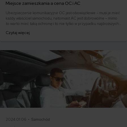
Miejsce zamieszkania a cena OC i AC
Ubezpieczenie komunikacyjne OC jest obowiązkowe – musi je mieć
każdy właściciel samochodu, natomiast AC jest dobrowolne – mimo
to warto mieć taką ochronę i to nie tylko w przypadku najdroższych
samochodów. Wysokość składki ubezpieczeniowej zależy od wielu
Czytaj więcej
czynników, takich jak m.in. marka samochodu, pojemność silnika czy
rok produkcji auta. Dodatkowo na koszt polisy wpływa miejsce
zamieszkania właściciela.
2024.01.06 •
Samochód