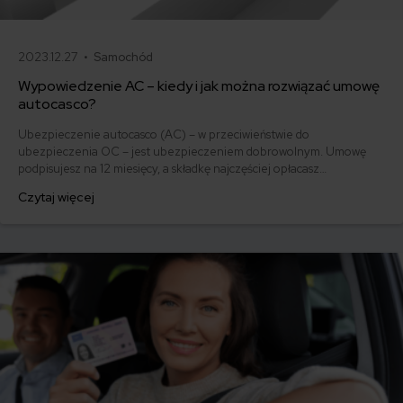
2023.12.27 •
Samochód
Wypowiedzenie AC – kiedy i jak można rozwiązać umowę
autocasco?
Ubezpieczenie autocasco (AC) – w przeciwieństwie do
ubezpieczenia OC – jest ubezpieczeniem dobrowolnym. Umowę
podpisujesz na 12 miesięcy, a składkę najczęściej opłacasz
jednorazowo. Co w przypadku, gdy udało Ci się znaleźć lepszą
Czytaj więcej
ofertę lub zdecydowałeś się sprzedać samochód w trakcie trwania
umowy? Sprawdź, w jakich sytuacjach ubezpieczenie AC wygasa
samo, a kiedy można odstąpić od umowy.