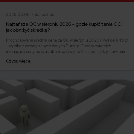
2026.08.06 •
Samochód
Najtańsze OC w sierpniu 2026 – gdzie kupić tanie OC i
jak obniżyć składkę?
Prognozowana średnia cena za OC w sierpniu 2026 r. wynosi 649 zł
– wynika z wewnętrznych danych Punkty. Choć w ostatnich
miesiącach ceny polis ustabilizowały się, różnice pomiędzy stawkami
za ubezpieczenie są ogromne. Jedni płacą zaledwie nieco ponad
Czytaj więcej
500 zł, inni – powyżej 1500 zł. Gdzie znaleźć najtańsze OC w Polsce
i jak obniżyć koszty ubezpieczenia samochodu? Odpowiadamy na
podstawie najnowszych danych z rynku.