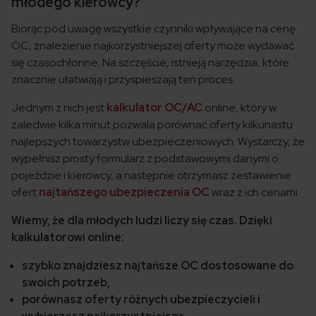
młodego kierowcy?
Biorąc pod uwagę wszystkie czynniki wpływające na cenę
OC, znalezienie najkorzystniejszej oferty może wydawać
się czasochłonne. Na szczęście, istnieją narzędzia, które
znacznie ułatwiają i przyspieszają ten proces.
Jednym z nich jest
kalkulator OC/AC
online, który w
zaledwie kilka minut pozwala porównać oferty kilkunastu
najlepszych towarzystw ubezpieczeniowych. Wystarczy, że
wypełnisz prosty formularz z podstawowymi danymi o
pojeździe i kierowcy, a następnie otrzymasz zestawienie
ofert
najtańszego ubezpieczenia OC
wraz z ich cenami.
Wiemy, że dla młodych ludzi liczy się czas. Dzięki
kalkulatorowi online:
szybko znajdziesz najtańsze OC dostosowane do
swoich potrzeb,
porównasz oferty różnych ubezpieczycieli i