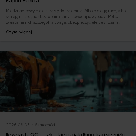
Raport Punkta
Młodzi kierowcy nie cieszą się dobrą opinią. Albo blokują ruch, albo
szaleją na drogach bez opamiętania powodując wypadki. Policja
zwraca na nich szczególną uwagę, ubezpieczyciele bezlitośnie
doliczają zwyżki za młody wiek i krótko posiadane prawo jazdy, co
Czytaj więcej
winduje składki za ubezpieczenie OC do wartości wręcz
absurdalnych. Czy słusznie?
2026.08.05 •
Samochód
Ile wzrasta OC po szkodzie i na jak długo traci się zniżki