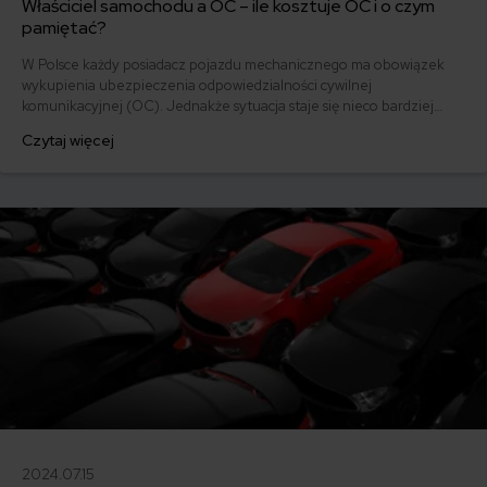
Właściciel samochodu a OC – ile kosztuje OC i o czym
pamiętać?
W Polsce każdy posiadacz pojazdu mechanicznego ma obowiązek
wykupienia ubezpieczenia odpowiedzialności cywilnej
komunikacyjnej (OC). Jednakże sytuacja staje się nieco bardziej
skomplikowana, gdy inni kierowcy również korzystają z tego
Czytaj więcej
samochodu. Czy w takich przypadkach można ubezpieczyć
samochód na kogoś innego niż właściciel pojazdu wpisany w
dowodzie rejestracyjnym?
2024.07.15