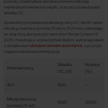
powodu, towarzystwa ubezpieczeniowe naliczają
najmłodszym kierowcom zwyżki, znacząco podwyższając
składkę OC.
Sprawdźmy przykładową kalkulację ceny OC dla 40-latka i
młodego kierowcy (poniżej 25 lat) w 2024 roku zakładając,
że obaj chcą ubezpieczyć samochód Skoda Octavia 1.6
2020, mieszkają w województwie śląskim, wybierają pakiet
z dodatkowym
ubezpieczeniem assistance
, a przy tym
mają bezszkodową historię jazdy.
Składka
Różnica
Wiek kierowcy
OC (zł)
(%)
40+
500
–
Młody kierowca
1500
200%
(poniżej 25 lat)