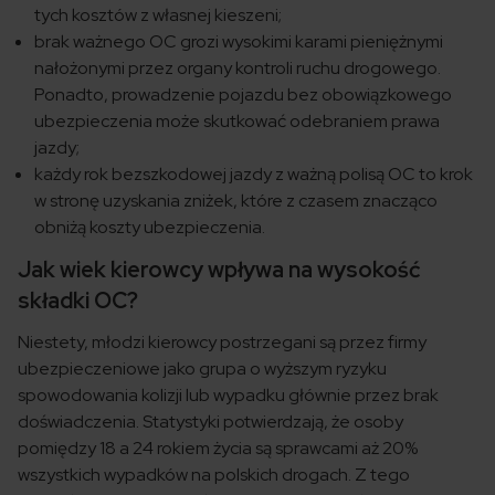
tych kosztów z własnej kieszeni;
brak ważnego OC grozi wysokimi karami pieniężnymi
nałożonymi przez organy kontroli ruchu drogowego.
Ponadto, prowadzenie pojazdu bez obowiązkowego
ubezpieczenia może skutkować odebraniem prawa
jazdy;
każdy rok bezszkodowej jazdy z ważną polisą OC to krok
w stronę uzyskania zniżek, które z czasem znacząco
obniżą koszty ubezpieczenia.
Jak wiek kierowcy wpływa na wysokość
składki OC?
Niestety, młodzi kierowcy postrzegani są przez firmy
ubezpieczeniowe jako grupa o wyższym ryzyku
spowodowania kolizji lub wypadku głównie przez brak
doświadczenia. Statystyki potwierdzają, że osoby
pomiędzy 18 a 24 rokiem życia są sprawcami aż 20%
wszystkich wypadków na polskich drogach. Z tego