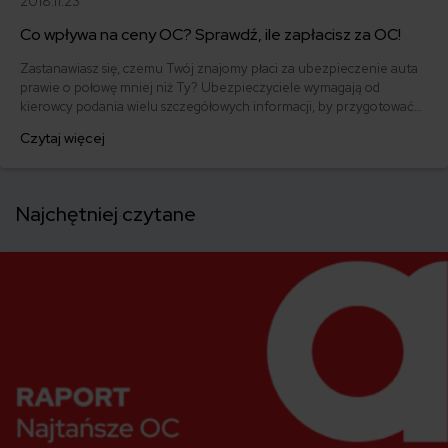
2018.11.23
Co wpływa na ceny OC? Sprawdź, ile zapłacisz za OC!
Zastanawiasz się, czemu Twój znajomy płaci za ubezpieczenie auta
prawie o połowę mniej niż Ty? Ubezpieczyciele wymagają od
kierowcy podania wielu szczegółowych informacji, by przygotować
indywidualną ofertę polisy. Sprawdź, od czego zależy cena OC.Co
Czytaj więcej
wpływa na ceny OC? Ile Ty zapłacisz?
Najchętniej czytane