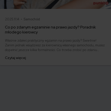
2025.11.14 •
Samochód
Co po zdanym egzaminie na prawo jazdy? Poradnik
młodego kierowcy
Właśnie zdałeś praktyczny egzamin na prawo jazdy? Świetnie!
Zanim jednak wsiądziesz za kierownicą własnego samochodu, musisz
dopełnić jeszcze kilka formalności. Co trzeba zrobić po zdaniu
egzaminu na prawo jazdy? Poznaj praktyczne wskazówki, dzięki
Czytaj więcej
którym szybko załatwisz sprawy urzędowe i będziesz mógł prowadzić
swoje auto.