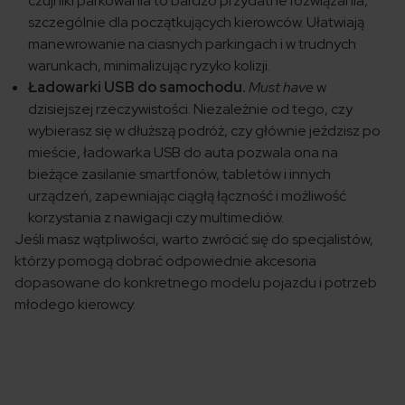
czujniki parkowania to bardzo przydatne rozwiązania,
szczególnie dla początkujących kierowców. Ułatwiają
manewrowanie na ciasnych parkingach i w trudnych
warunkach, minimalizując ryzyko kolizji.
Ładowarki USB do samochodu.
Must have
w
dzisiejszej rzeczywistości. Niezależnie od tego, czy
wybierasz się w dłuższą podróż, czy głównie jeździsz po
mieście, ładowarka USB do auta pozwala ona na
bieżące zasilanie smartfonów, tabletów i innych
urządzeń, zapewniając ciągłą łączność i możliwość
korzystania z nawigacji czy multimediów.
Jeśli masz wątpliwości, warto zwrócić się do specjalistów,
którzy pomogą dobrać odpowiednie akcesoria
dopasowane do konkretnego modelu pojazdu i potrzeb
młodego kierowcy.