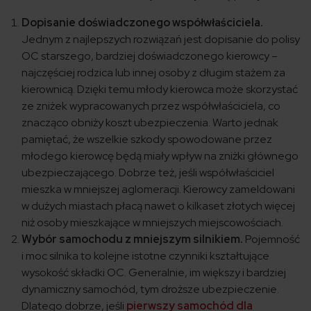
Dopisanie doświadczonego współwłaściciela.
Jednym z najlepszych rozwiązań jest dopisanie do polisy
OC starszego, bardziej doświadczonego kierowcy –
najczęściej rodzica lub innej osoby z długim stażem za
kierownicą. Dzięki temu młody kierowca może skorzystać
ze zniżek wypracowanych przez współwłaściciela, co
znacząco obniży koszt ubezpieczenia. Warto jednak
pamiętać, że wszelkie szkody spowodowane przez
młodego kierowcę będą miały wpływ na zniżki głównego
ubezpieczającego. Dobrze też, jeśli współwłaściciel
mieszka w mniejszej aglomeracji. Kierowcy zameldowani
w dużych miastach płacą nawet o kilkaset złotych więcej
niż osoby mieszkające w mniejszych miejscowościach.
Wybór samochodu z mniejszym silnikiem.
Pojemność
i moc silnika to kolejne istotne czynniki kształtujące
wysokość składki OC. Generalnie, im większy i bardziej
dynamiczny samochód, tym droższe ubezpieczenie.
Dlatego dobrze, jeśli
pierwszy samochód dla