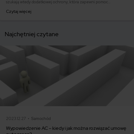
szukają wtedy dodatkowej ochrony, która zapewni pomoc
techniczną, holowanie lub wsparcie organizacyjne poza granicami
Czytaj więcej
kraju. Jednym z rozwiązań, które pojawia się w tym kontekście, jest
członkostwo w ADAC – niemieckim automobilklubie oferującym
pomoc drogową i usługi assistance w Europie.
Najchętniej czytane
2023.12.27 •
Samochód
Wypowiedzenie AC – kiedy i jak można rozwiązać umowę