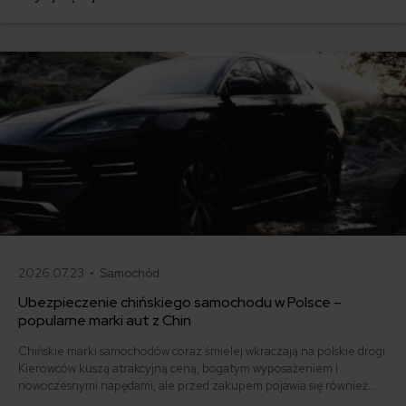
ruchu drogowego.
2026.07.23 •
Samochód
Ubezpieczenie chińskiego samochodu w Polsce –
popularne marki aut z Chin
Chińskie marki samochodów coraz śmielej wkraczają na polskie drogi.
Kierowców kuszą atrakcyjną ceną, bogatym wyposażeniem i
nowoczesnymi napędami, ale przed zakupem pojawia się również
pytanie: ile kosztuje ich ubezpieczenie? Sprawdzamy, czy polisy