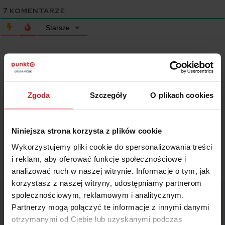
7
KOMENTARZE
Starsze
Wyświetl komentarze
Zgoda
Szczegóły
O plikach cookies
Wszystkie treści prezentowane na łamach niniejszej witryny
internetowej mają charakter wyłącznie informacyjno-edukacyjny,
stanowiąc wyraz osobistych poglądów ich autora/ów oraz nie nie
powinny stanowić podstawy przy podejmowaniu decyzji
Niniejsza strona korzysta z plików cookie
biznesowych, inwestycyjnych, lub podatkowych, za które to decyzje
Wykorzystujemy pliki cookie do spersonalizowania treści
właściciel strony internetowej ani autorzy nie ponoszą jakiejkolwiek
i reklam, aby oferować funkcje społecznościowe i
odpowiedzialności.
analizować ruch w naszej witrynie. Informacje o tym, jak
korzystasz z naszej witryny, udostępniamy partnerom
społecznościowym, reklamowym i analitycznym.
Partnerzy mogą połączyć te informacje z innymi danymi
Najnowsze artykuły
otrzymanymi od Ciebie lub uzyskanymi podczas