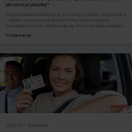
jak obniżyć składkę?
Prognozowana średnia cena za OC w sierpniu 2026 r. wynosi 649 zł
– wynika z wewnętrznych danych Punkty. Choć w ostatnich
miesiącach ceny polis ustabilizowały się, różnice pomiędzy stawkami
za ubezpieczenie są ogromne. Jedni płacą zaledwie nieco ponad
Czytaj więcej
500 zł, inni – powyżej 1500 zł. Gdzie znaleźć najtańsze OC w Polsce
i jak obniżyć koszty ubezpieczenia samochodu? Odpowiadamy na
podstawie najnowszych danych z rynku.
2025.11.14 •
Samochód