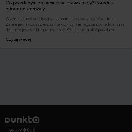
Co po zdanym egzaminie na prawo jazdy? Poradnik
młodego kierowcy
Właśnie zdałeś praktyczny egzamin na prawo jazdy? Świetnie!
Zanim jednak wsiądziesz za kierownicą własnego samochodu, musisz
dopełnić jeszcze kilka formalności. Co trzeba zrobić po zdaniu
egzaminu na prawo jazdy? Poznaj praktyczne wskazówki, dzięki
Czytaj więcej
którym szybko załatwisz sprawy urzędowe i będziesz mógł prowadzić
swoje auto.