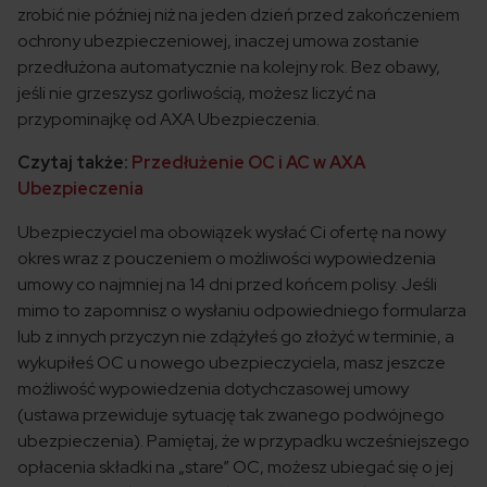
zrobić nie później niż na jeden dzień przed zakończeniem
ochrony ubezpieczeniowej, inaczej umowa zostanie
przedłużona automatycznie na kolejny rok. Bez obawy,
jeśli nie grzeszysz gorliwością, możesz liczyć na
przypominajkę od AXA Ubezpieczenia.
Czytaj także:
Przedłużenie OC i AC w AXA
Ubezpieczenia
Ubezpieczyciel ma obowiązek wysłać Ci ofertę na nowy
okres wraz z pouczeniem o możliwości wypowiedzenia
umowy co najmniej na 14 dni przed końcem polisy. Jeśli
mimo to zapomnisz o wysłaniu odpowiedniego formularza
lub z innych przyczyn nie zdążyłeś go złożyć w terminie, a
wykupiłeś OC u nowego ubezpieczyciela, masz jeszcze
możliwość wypowiedzenia dotychczasowej umowy
(ustawa przewiduje sytuację tak zwanego podwójnego
ubezpieczenia). Pamiętaj, że w przypadku wcześniejszego
opłacenia składki na „stare” OC, możesz ubiegać się o jej