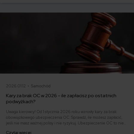
i jak obniżyć koszty ubezpieczenia samochodu? Odpowiadamy na
podstawie najnowszych danych z rynku.
2026.01.12 •
Samochód
Kary za brak OC w 2026 – ile zapłacisz po ostatnich
podwyżkach?
Uwaga kierowcy! Od 1 stycznia 2026 roku wzrosły kary za brak
obowiązkowego ubezpieczenia OC. Sprawdź, ile możesz zapłacić,
jeśli nie masz ważnej polisy i nie ryzykuj. Ubezpieczenie OC to nie
tylko obowiązek, ale też ochrona dla Ciebie i innych uczestników
Czytaj więcej