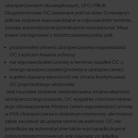
ubezpieczeniach obowiązkowych, UFG i PBUK.
Długoterminowe OC zawierane jest na okres 12 miesięcy i
jeśli nie zostanie wypowiedziane w odpowiednim terminie,
zostaje automatycznie przedłużone na kolejny rok. Masz
prawo zrezygnować z dotychczasowej polisy, jeśli:
postanowiłeś zmienić ubezpieczyciela i wypowiadasz
OC z końcem trwania ochrony
nie wypowiedziałeś umowy w terminie i kupiłeś OC u
innego ubezpieczyciela (podwójne ubezpieczenie)
kupiłeś używany samochód i nie chcesz kontynuować
OC poprzedniego właściciela
Jeśli na polisie zostanie zarejestrowana zmiana własności
ubezpieczonego pojazdu, OC wygaśnie z końcem okresu
jego obowiązywania. Możesz zatem wypowiedzieć umowę
w AXA Ubezpieczenia w dowolnym momencie, ale możesz
także zaczekać aż upłynie termin jej ważności. OC nie
przedłuża się automatycznie także w przypadku kupna
polisy krótkoterminowej lub jeśli zalegasz ze składką.