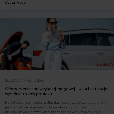
Czytaj więcej
komunikacyjne dla marek takich jak MG, BYD, Omoda, Jaecoo i BAIC
różnią się od ubezpieczeń dla popularnych aut europejskich,
japońskich i koreańskich.
2026.06.17 •
Samochód
Oświadczenie sprawcy kolizji drogowej – wzór i instrukcja
wypełnienia krok po kroku
Nawet pozornie niegroźna stłuczka może przysporzyć problemów,
jeśli oświadczenie sprawcy kolizji zostanie wypełnione
nieprawidłowo. Sprawdź, jakie informacje powinny znaleźć się w