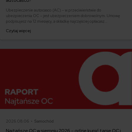
autocasco?
Ubezpieczenie autocasco (AC) – w przeciwieństwie do
ubezpieczenia OC – jest ubezpieczeniem dobrowolnym. Umowę
podpisujesz na 12 miesięcy, a składkę najczęściej opłacasz
jednorazowo. Co w przypadku, gdy udało Ci się znaleźć lepszą
Czytaj więcej
ofertę lub zdecydowałeś się sprzedać samochód w trakcie trwania
umowy? Sprawdź, w jakich sytuacjach ubezpieczenie AC wygasa
samo, a kiedy można odstąpić od umowy.
2026.08.06 •
Samochód
Najtańsze OC w sierpniu 2026 – gdzie kupić tanie OC i