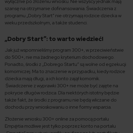
wyłącznie po złożeniu wniosku. Nie wszyscy jednak mają
szansę na otrzymanie dofinansowania. Świadczenia z
programu „Dobry Start” nie otrzymają rodzice dziecka w
wieku przedszkolnym, a także studenci.
„Dobry Start”: to warto wiedzieć!
Jak już wspomnieliśmy program 300+, w przeciwieństwie
do 500+, nie ma żadnego kryterium dochodowego.
Ponadto, środki z „Dobrego Startu” są wolne od egzekucji
komorniczej. Ma to znaczenie w przypadku, kiedy rodzice
dziecka mają długi, a ich konto zajął komornik.
Świadczenie z wyprawki 300+ nie może być zajęte na
pokrycie długów rodzica. Dla niektórych istotny będzie
także fakt, że środki z programu nie będą wliczane do
dochodu przy wnioskowaniu o inne formy wsparcia.
Złożenie wniosku 300+ online za pomocą portalu
Emp@tia możliwe jest tylko poprzez konto na portalu