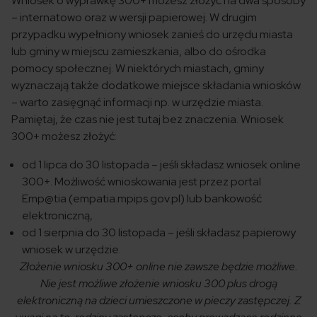
Wniosek o wyprawkę 300+ możesz złożyć na dwa sposoby
– internatowo oraz w wersji papierowej. W drugim
przypadku wypełniony wniosek zanieś do urzędu miasta
lub gminy w miejscu zamieszkania, albo do ośrodka
pomocy społecznej. W niektórych miastach, gminy
wyznaczają także dodatkowe miejsce składania wniosków
– warto zasięgnąć informacji np. w urzędzie miasta.
Pamiętaj, że czas nie jest tutaj bez znaczenia. Wniosek
300+ możesz złożyć:
od 1 lipca do 30 listopada – jeśli składasz wniosek online
300+. Możliwość wnioskowania jest przez portal
Emp@tia (empatia.mpips.gov.pl) lub bankowość
elektroniczną,
od 1 sierpnia do 30 listopada – jeśli składasz papierowy
wniosek w urzędzie.
Złożenie wniosku 300+ online nie zawsze będzie możliwe.
Nie jest możliwe złożenie wniosku 300 plus drogą
elektroniczną na dzieci umieszczone w pieczy zastępczej. Z