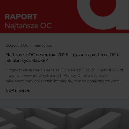
2026.08.06 •
Samochód
Najtańsze OC w sierpniu 2026 – gdzie kupić tanie OC i
jak obniżyć składkę?
Prognozowana średnia cena za OC w sierpniu 2026 r. wynosi 649 zł
– wynika z wewnętrznych danych Punkty. Choć w ostatnich
miesiącach ceny polis ustabilizowały się, różnice pomiędzy stawkami
za ubezpieczenie są ogromne. Jedni płacą zaledwie nieco ponad
Czytaj więcej
500 zł, inni – powyżej 1500 zł. Gdzie znaleźć najtańsze OC w Polsce
i jak obniżyć koszty ubezpieczenia samochodu? Odpowiadamy na
podstawie najnowszych danych z rynku.