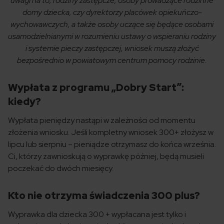
uwagi na to, rodziny zastępcze, osoby prowadzące rodzinne
domy dziecka, czy dyrektorzy placówek opiekuńczo-
wychowawczych, a także osoby uczące się będące osobami
usamodzielnianymi w rozumieniu ustawy o wspieraniu rodziny
i systemie pieczy zastępczej, wniosek muszą złożyć
bezpośrednio w powiatowym centrum pomocy rodzinie.
Wypłata z programu „Dobry Start”:
kiedy?
Wypłata pieniędzy nastąpi w zależności od momentu
złożenia wniosku. Jeśli kompletny wniosek 300+ złożysz w
lipcu lub sierpniu – pieniądze otrzymasz do końca września.
Ci, którzy zawnioskują o wyprawkę później, będą musieli
poczekać do dwóch miesięcy.
Kto nie otrzyma świadczenia 300 plus?
Wyprawka dla dziecka 300 + wypłacana jest tylko i