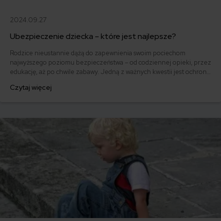
2024.09.27
Ubezpieczenie dziecka – które jest najlepsze?
Rodzice nieustannie dążą do zapewnienia swoim pociechom
najwyższego poziomu bezpieczeństwa – od codziennej opieki, przez
edukację, aż po chwile zabawy. Jedną z ważnych kwestii jest ochrona
finansowa w przypadku nieprzewidzianych zdarzeń, jak wypadki czy
Czytaj więcej
choroby. Właśnie dlatego coraz więcej rodziców decyduje się na
prywatne ubezpieczenie dla dzieci.