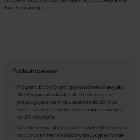
„Empatia” przy użyciu profilu zaufanego lub certyfikatu
kwalifikowanego.
Podsumowanie
Program „Dobry Start”, powszechnie znany jako
300+ wyprawka dla dziecka to świadczenie
przysługujące raz w roku uczniom do 20. roku
życia, a w przypadku dzieci niepełnosprawnych
do 24. roku życia.
Wnioski można składać od 1 lipca do 30 listopada
za pomocą Internetu bądź w tradycyjnej formie