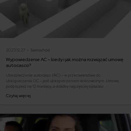
2023.12.27 •
Samochód
Wypowiedzenie AC – kiedy i jak można rozwiązać umowę
autocasco?
Ubezpieczenie autocasco (AC) – w przeciwieństwie do
ubezpieczenia OC – jest ubezpieczeniem dobrowolnym. Umowę
podpisujesz na 12 miesięcy, a składkę najczęściej opłacasz
jednorazowo. Co w przypadku, gdy udało Ci się znaleźć lepszą
Czytaj więcej
ofertę lub zdecydowałeś się sprzedać samochód w trakcie trwania
umowy? Sprawdź, w jakich sytuacjach ubezpieczenie AC wygasa
samo, a kiedy można odstąpić od umowy.