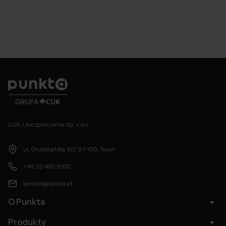
Punkta
CUK Ubezpieczenia Sp. z o.o.
ul. Grudziądzka 107, 87-100, Toruń
+48 22 490 9000
kontakt@punkta.pl
O Punkta
Produkty