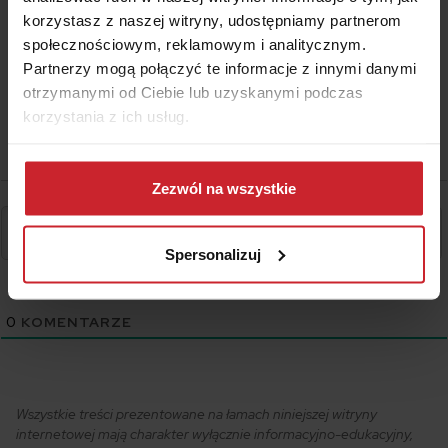
#wnioski
korzystasz z naszej witryny, udostępniamy partnerom
społecznościowym, reklamowym i analitycznym.
Partnerzy mogą połączyć te informacje z innymi danymi
otrzymanymi od Ciebie lub uzyskanymi podczas
korzystania z ich usług.
Dowiedz się więcej na temat tego, kim jesteśmy, jak
można się z nami skontaktować i w jaki sposób
Zezwól na wszystkie
przetwarzamy dane osobowe w ramach
Polityki
prywatności
.
Spersonalizuj
0
KOMENTARZE
Wszystkie treści prezentowane na łamach niniejszej witryny
internetowej mają charakter wyłącznie informacyjno-edukacyjny,