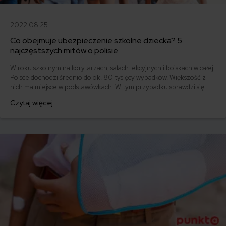
2022.08.25
Co obejmuje ubezpieczenie szkolne dziecka? 5
najczęstszych mitów o polisie
W roku szkolnym na korytarzach, salach lekcyjnych i boiskach w całej
Polsce dochodzi średnio do ok. 80 tysięcy wypadków. Większość z
nich ma miejsce w podstawówkach. W tym przypadku sprawdzi się
ubezpieczenie dziecka w szkole. Czy jest ono obowiązkowe i co
Czytaj więcej
obejmuje? Obalamy 5 mitów o ubezpieczeniu szkolnym, czyli
popularnym NNW. Jak wybrać takie ubezpieczenie?