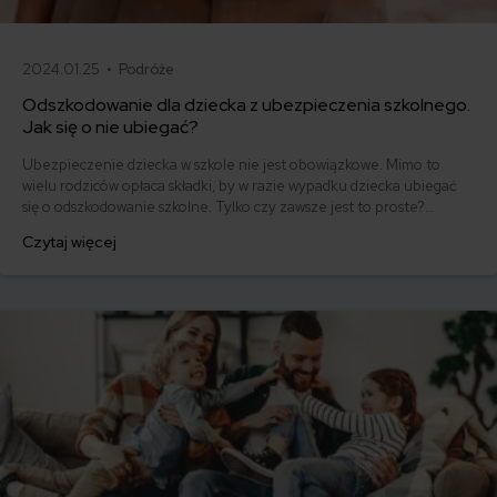
2024.01.25 •
Podróże
Odszkodowanie dla dziecka z ubezpieczenia szkolnego.
Jak się o nie ubiegać?
Ubezpieczenie dziecka w szkole nie jest obowiązkowe. Mimo to
wielu rodziców opłaca składki, by w razie wypadku dziecka ubiegać
się o odszkodowanie szkolne. Tylko czy zawsze jest to proste?
Niestety nie. Przeczytaj, jak skutecznie uzyskać pieniądze z
Czytaj więcej
odszkodowania i jak wysoką kwotę możesz otrzymać!