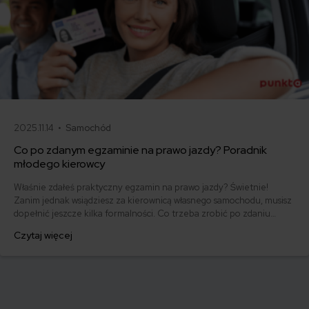
2025.11.14 •
Samochód
Co po zdanym egzaminie na prawo jazdy? Poradnik
młodego kierowcy
Właśnie zdałeś praktyczny egzamin na prawo jazdy? Świetnie!
Zanim jednak wsiądziesz za kierownicą własnego samochodu, musisz
dopełnić jeszcze kilka formalności. Co trzeba zrobić po zdaniu
egzaminu na prawo jazdy? Poznaj praktyczne wskazówki, dzięki
Czytaj więcej
którym szybko załatwisz sprawy urzędowe i będziesz mógł prowadzić
swoje auto.