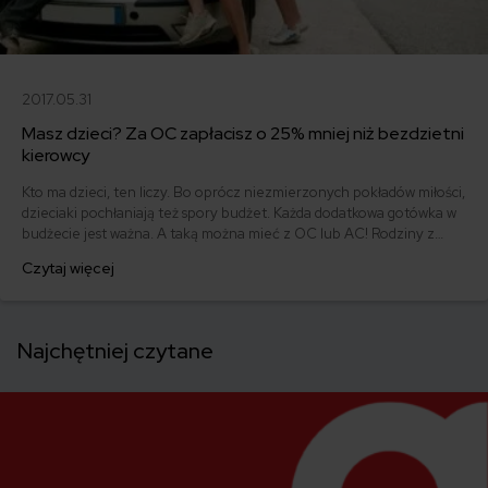
2017.05.31
Masz dzieci? Za OC zapłacisz o 25% mniej niż bezdzietni
kierowcy
Kto ma dzieci, ten liczy. Bo oprócz niezmierzonych pokładów miłości,
dzieciaki pochłaniają też spory budżet. Każda dodatkowa gotówka w
budżecie jest ważna. A taką można mieć z OC lub AC! Rodziny z
jednym dzieckiem płacą średnio o 224 złote mniej. Przy dwójce
Czytaj więcej
dzieci koszt polisy spada aż o 268 złotych. Ubezpieczyciele
preferują rodziny?
Najchętniej czytane