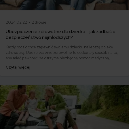
2024.02.22 •
Zdrowie
Ubezpieczenie zdrowotne dla dziecka – jak zadbać o
bezpieczeństwo najmłodszych?
Każdy rodzic chce zapewnić swojemu dziecku najlepszą opiekę
zdrowotną. Ubezpieczenie zdrowotne to doskonały sposób na to,
aby mieć pewność, że otrzyma niezbędną pomoc medyczną,
zarówno w Polsce, jak i za granicą. Sprawdź, jakie rodzaje
Czytaj więcej
ubezpieczeń zdrowotnych dla dzieci są dostępne na rynku, na co
zwrócić uwagę przy wyborze ubezpieczenia, jakie świadczenia
obejmuje ubezpieczenie i ile kosztuje ubezpieczenie.