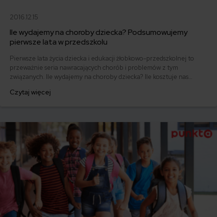
2016.12.15
Ile wydajemy na choroby dziecka? Podsumowujemy
pierwsze lata w przedszkolu
Pierwsze lata życia dziecka i edukacji żłobkowo-przedszkolnej to
przeważnie seria nawracających chorób i problemów z tym
związanych. Ile wydajemy na choroby dziecka? Ile kosztuje nas
leczenie, wizyty lekarskie, a także nasza nieobecność w pracy?
Czytaj więcej
Sprawdzamy!