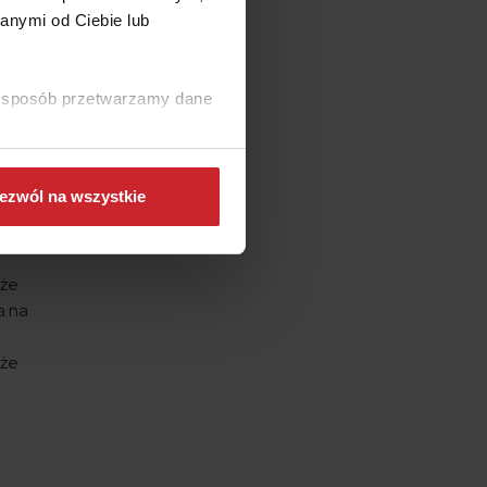
anymi od Ciebie lub
sa NNW
zczerbku
ki sposób przetwarzamy dane
owankom.
kcyjne
ezwól na wszystkie
ków lub
znemu.
kże
a na
oże