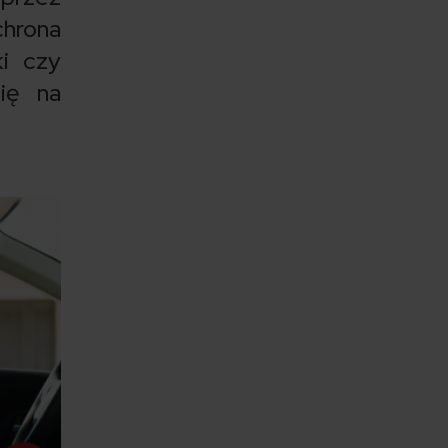
chrona
ki czy
ię na