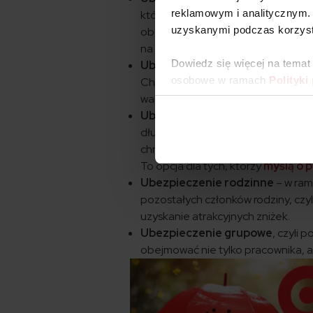
reklamowym i analitycznym. 
której celem jest zabezpieczenie 
uzyskanymi podczas korzysta
obejmuje koszty leczenia i rehabi
na zdrowiu.
Dowiedz się więcej na temat
Ubezpieczenie szkolne/przeds
osobowe w ramach
Polityki
Chociaż jest ono dobrowolne, rodz
warunki cenowe. Sprawdź,
co obe
Ubezpieczenie posagowe
– ten
długoterminowym oszczędzaniem na
chrzestnych gromadzone są na ko
To opcja dla tych, którzy
myślą o p
Ubezpieczenie rodzinne
– w ram
pozostałych członków rodziny, czy
uzyskanie atrakcyjnych zniżek.
Ubezpieczenie grupowe
, czyli 
obejmować nie tylko pracownika, al