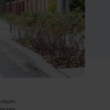
echom
 przez