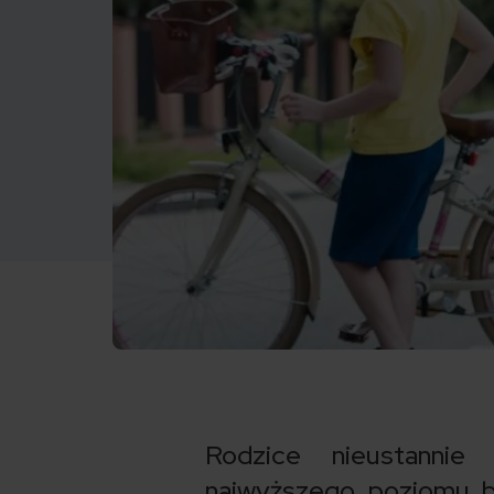
Rodzice nieustanni
najwyższego poziomu b