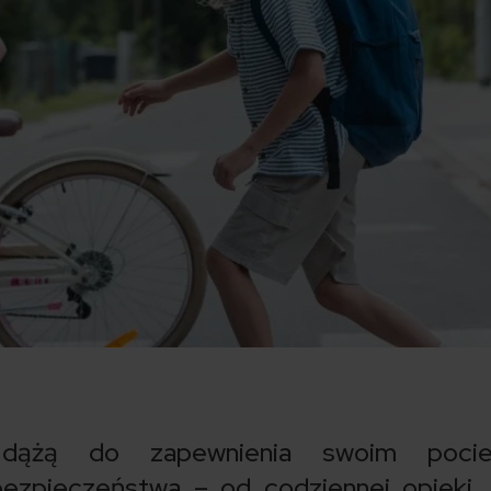
e dążą do zapewnienia swoim poci
ezpieczeństwa – od codziennej opieki,