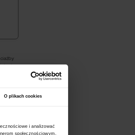
ociażby
się nie
ą
opieką
służby
O plikach cookies
ołecznościowe i analizować
artnerom społecznościowym,
ia,