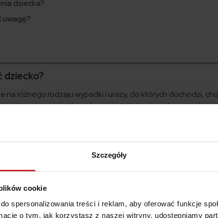
enia dziecka?
ić uwagę?
 dziecko?
 na różnego rodzaju wypadki i urazy, do których dochodzi, ch
s uprawiania sportu. Konsekwencje takich zdarzeń mogą okazać 
życia, ale również kosztowne. Chociaż dzieci są objęte bezpłatn
adczeń medycznych nie jest dostępnych w ramach państwowej 
ieczenie może okazać się ważnym wsparciem, pokrywając koszty
zystkim wypłacając odszkodowanie.
Szczegóły
eci
 plików cookie
reg produktów dedykowanych ochronie najmłodszych.
do spersonalizowania treści i reklam, aby oferować funkcje sp
ormacje o tym, jak korzystasz z naszej witryny, udostępniamy p
 nieszczęśliwych wypadków) to podstawowa forma ubezpieczen