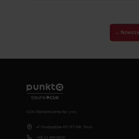
gdzie znajdziemy jej numer?
Stronicowanie
←
Nowsz
wpisów
Punkta
CUK Ubezpieczenia Sp. z o.o.
ul. Grudziądzka 107, 87-100, Toruń
+48 22 490 9000