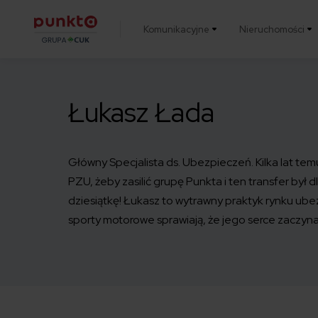
Komunikacyjne
Nieruchomości
Punkta
Łukasz Łada
Główny Specjalista ds. Ubezpieczeń. Kilka lat tem
PZU, żeby zasilić grupę Punkta i ten transfer był d
dziesiątkę! Łukasz to wytrawny praktyk rynku ube
sporty motorowe sprawiają, że jego serce zaczyna