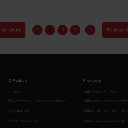
Gdzie numer jest umieszczony?
1
2
3
4
7
e
Artykuły
…
Starsze
O Punkta
Produkty
O nas
Kalkulator OC i AC
Towarzystwa Ubezpieczeniowe
Kalkulator ubezpieczeń 
Regulaminy
Kalkulator ubezpieczeń 
Pełnomocnictwa
Kalkulator ubezpieczeń n