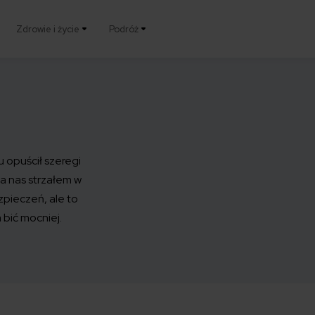
Zdrowie i życie
Podróż
u opuścił szeregi
la nas strzałem w
zpieczeń, ale to
 bić mocniej.