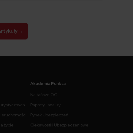
składania dokumentacji w naszym kraju.
Artykuły
→
Akademia Punkta
Najtańsze OC
turystycznych
Raporty i analizy
nieruchomości
Rynek Ubezpieczeń
a życie
Ciekawostki Ubezpieczeniowe