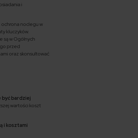
siadania i
ak ochrona noclegu w
ty kluczyków.
ne są w Ogólnych
ego przed
tami oraz skonsultować
 być bardziej
szej wartości koszt
ą i kosztami