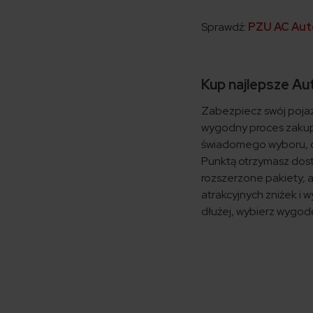
Sprawdź:
PZU AC Aut
Kup najlepsze Au
Zabezpiecz swój poja
wygodny proces zakupu
świadomego wyboru, of
Punktą otrzymasz dos
rozszerzone pakiety, a
atrakcyjnych zniżek i 
dłużej, wybierz wygod