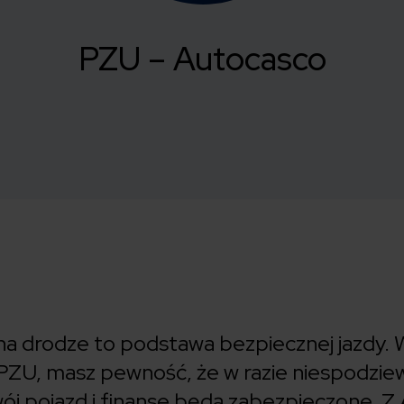
PZU – Autocasco
a drodze to podstawa bezpiecznej jazdy. 
PZU, masz pewność, że w razie niespodzie
wój pojazd i finanse będą zabezpieczone. Z