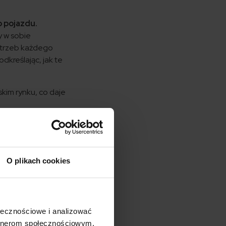
o pojazdu.
y w sobie
otrzeb każdego
kreślając, jak te
skim rynku, co daje
ciowych, kradzieży
a do indywidualnych
czególnie ważne w
O plikach cookies
ę.
ć sumy ubezpieczenia,
szyb.
 i promocje dla swoich
ołecznościowe i analizować
artnerom społecznościowym,