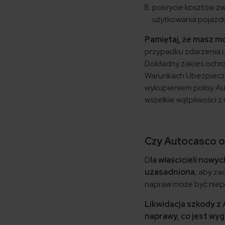
pokrycie kosztów zw
użytkowania pojazd
Pamiętaj, że masz m
przypadku zdarzenia u
Dokładny zakres ochro
Warunkach Ubezpiecze
wykupieniem polisy Au
wszelkie wątpliwości 
Czy Autocasco o
D
la właścicieli nowy
uzasadniona
, aby za
napraw może być niepr
Likwidacja szkody z 
naprawy, co jest wy