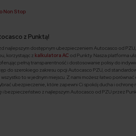
o Non Stop
tocasco z Punktą!
zd najlepszym dostępnym ubezpieczeniem Autocasco od PZU, w
, korzystając z
kalkulatora AC
od Punkty. Nasza platforma uł
erując pełną transparentność i dostosowanie polisy do indywi
tęp do szerokiego zakresu opcji Autocasco PZU, od standardo
 wszystko to w jednym miejscu. Z nami możesz łatwo porównać o
wybrać ubezpieczenie, które zapewni Ci spokój ducha i ochronę 
ę i bezpieczeństwo z najlepszym Autocasco od PZU przez Punktę