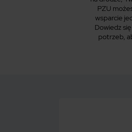
PZU możesz
wsparcie je
Dowiedz się
potrzeb, a