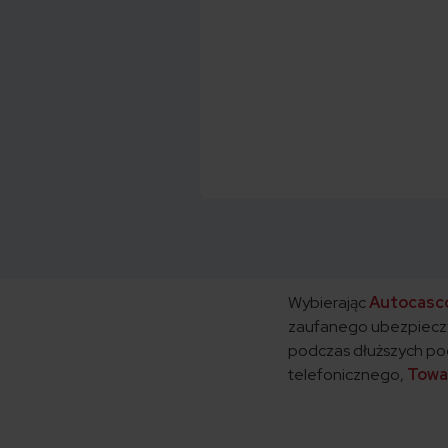
Wybierając
Autocasc
zaufanego ubezpieczyci
podczas dłuższych podr
telefonicznego,
Towa