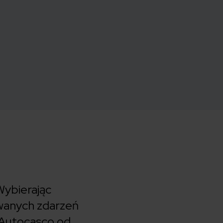
Wybierając
wanych zdarzeń
 Autocasco od