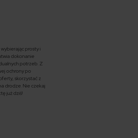
ybierając prosty i
atwia dokonanie
dualnych potrzeb. Z
wej ochrony po
ferty, skorzystać z
na drodze. Nie czekaj
 już dziś!