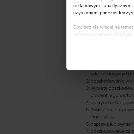
Przeczytaj więcej na 
reklamowym i analitycznym. 
uzyskanymi podczas korzysta
Dowiedz się więcej na temat
Zakres Autocas
osobowe w ramach
Polityki
Autocasco od PZU to j
zakres ochrony dla po
zależności od wybra
ochronę pojazdu w p
zdarzeń losowych (n
odszkodowanie w prz
wypłatę odszkodowan
procent jego wartośc
pokrycie szkód powst
Assistance drogowe,
inne usługi;
naprawę lub wymian
odszkodowanie za zn