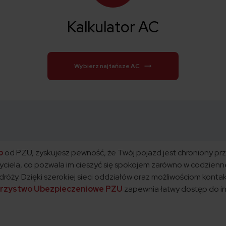
Kalkulator AC
Wybierz najtańsze AC
o
od PZU, zyskujesz pewność, że Twój pojazd jest chroniony prz
ela, co pozwala im cieszyć się spokojem zarówno w codziennej 
óży. Dzięki szerokiej sieci oddziałów oraz możliwościom kontakt
rzystwo Ubezpieczeniowe PZU
zapewnia łatwy dostęp do inf