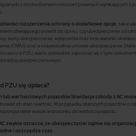
iązanych z dochodzeniem roszczeń prawnych wynikających z po
u.
ożliwość rozszerzenia ochrony o dodatkowe opcje
, takie j
niemożliwiającego powrót do domu, czy ubezpieczenie od utra
ny, sumy ubezpieczenia, wyłączenia oraz inne warunki określo
nia (OWU) oraz w indywidualnej umowie ubezpieczenia. Dlat
tocasco w PZU, warto dokładnie zapoznać się z tymi dokumen
z doradcą ubezpieczeniowym.
d PZU się opłaca?
ch lub wartościowych pojazdów likwidacja szkody z AC może
chować ich stan i wartość. W przypadku starszych pojazdów o niż
oporcjonalnie wysoki w stosunku do wartości pojazdu.
AC zwykle oznacza, że ubezpieczyciel zajmie się organizacj
godne i oszczędza czas.