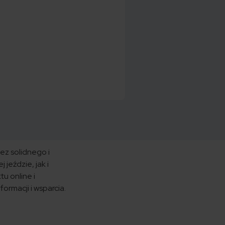
ez solidnego i
jeździe, jak i
u online i
ormacji i wsparcia.