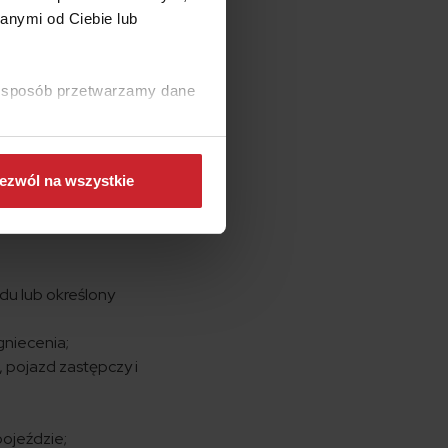
anymi od Ciebie lub
ki sposób przetwarzamy dane
oferujące szeroki
się różnić w
j jednak obejmuje:
ezwól na wszystkie
andalizmu, czy
du lub określony
gniecenia;
 pojazd zastępczy i
pojeździe;