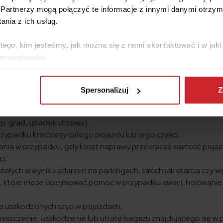
temat
ubezpieczeń komunikacyjnych
!
Partnerzy mogą połączyć te informacje z innymi danymi otrzym
nia z ich usług.
 tego, kim jesteśmy, jak można się z nami skontaktować i w ja
co w PZU
 prywatności
.
edno z najbardziej popularnych ubezpieczeń komunikacyjnych, 
jazdów. Pamiętaj, że
ochrona, którą gwarantuje polisa, może 
nego wariantu i indywidualnych potrzeb klienta
. Najczęście
Spersonalizuj
Z
rzypadku uszkodzeń wynikających z wypadków, kolizji, aktów w
p. grad, upadek drzewa);
ypadku kradzieży całego pojazdu lub jego części;
ia w przypadku, gdy koszt naprawy przekracza wartość pojaz
i;
ałych w wyniku zdarzeń na parkingach, takich jak otarcia czy w
 które może obejmować pomoc w przypadku awarii, holowanie,
a uszkodzonych szyb w pojazdach;
iszczenie, uszkodzenie lub utratę bagażu znajdującego się w 