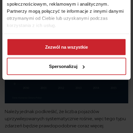
społecznościowym, reklamowym i analitycznym.
Partnerzy mogą połączyć te informacje z innymi danymi
otrzymanymi od Ciebie lub uzyskanymi podczas
korzystania z ich usług.
Dowiedz się więcej na temat tego, kim jesteśmy, jak
można się z nami skontaktować i w jaki sposób
Zezwól na wszystkie
przetwarzamy dane osobowe w ramach
Polityki
prywatności
.
Spersonalizuj
Należy jednak podkreślić, że liczba pojazdów
uprzywilejowanych systematycznie rośnie, więc tego typu
zdarzeń będzie prawdopodobnie coraz więcej.