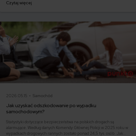
Czytaj więcej
Sprawdź, czy należy Ci się odszkodowanie i jak je uzyskać.
2026.05.15 •
Samochód
Jak uzyskać odszkodowanie po wypadku
samochodowym?
Statystyki dotyczące bezpieczeństwa na polskich drogach są
alarmujące. Według danych Komendy Głównej Policji w 2025 roku w
wypadkach drogowych rannych zostało ponad 24,5 tys. osób. Jak