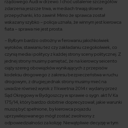
rządowego Audi w drzewo. I choć ustalenie szczegółów
zdarzenia jeszcze trwa, w mediach trwają słowne
przepychanki, kto zawinił. Mimo że sprawca został
wskazany szybko – policja uznała, że winnym jest kierowca
fiata – sprawa nie jest prosta.
– Byłbym bardzo ostrożny w ferowaniu jakichkolwiek
wyroków, stawianiu tez czy zakładaniu czegokolwiek, co
czynią media i politycy z każdej strony sceny politycznej. Z
jednej strony musimy pamiętać, że na kierowcy seicento
ciąży szereg obowiązków wynikających z przepisów
kodeksu drogowego z zakresu bezpieczeństwa w ruchu
drogowym, z drugiej jednak strony musimy mieć na
uwadze również wyrok z 11 kwietnia 2014 r. wydany przez
Sąd Okręgowy w Bydgoszczy w sprawie o sygn. akt IV Ka
175/14, który bardzo dobitnie doprecyzował, jakie warunki
muszą być spełnione, by kierowca pojazdu
uprzywilejowanego mógł zostać zwolniony z
odpowiedzialności za kolizję. Niewątpliwie decyzję w tym