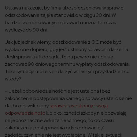
Ustawa nakazuje, by firma ubezpieczeniowa w sprawie
odszkodowania zajęła stanowisko w ciągu 30 dni. W
bardzo skomplikowanych sprawach można ten czas
wydłużyć do 90 dni.
Jak już jednak wiemy, odszkodowanie z OC może być
wypłacone dopiero, gdy jest ustalony sprawca zdarzenia.
Jeśli sprawa trafi do sądu, to na pewno nie uda się
zachować 90 dniowego terminu wypłaty odszkodowania.
Taka sytuacja może się zdarzyć w naszym przykładzie. I co
wtedy?
– Jeżeli odpowiedzialność nie jest ustalona i bez
zakończenia postępowania karnego sprawcy ustalić się nie
da, bo np. wskazany
sprawca kwestionuje swoją
odpowiedzialność
lub okoliczności szkody nie pozwalają
na jednoznaczne wskazanie winnego, to do czasu
zakończenia postępowania odszkodowanie /
zadośćuczynienie nie jest wypłacane. W takiej sytuacji