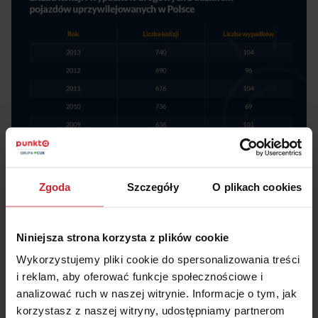
Zgoda
Szczegóły
O plikach cookies
Z danych wynika, że kierowcy pojazdów
uprzywilejowanych są sprawcami prawie 30% wypadków.
Niniejsza strona korzysta z plików cookie
Wykorzystujemy pliki cookie do spersonalizowania treści
i reklam, aby oferować funkcje społecznościowe i
analizować ruch w naszej witrynie. Informacje o tym, jak
korzystasz z naszej witryny, udostępniamy partnerom