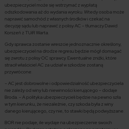
ubezpieczyciel może się wstrzymać z wypłatą
odszkodowania aż do wydania wyroku. Wtedy osoba może
naprawić samochód z własnych środków i czekać na
decyzję sądu lub naprawić z polisy AC – tłumaczy Dawid
Korszeń z TUiR Warta.
Gdy sprawca zostanie wreszcie jednoznacznie określony,
ubezpieczyciel na drodze regresu będzie mógł domagać
się zwrotu z polisy OC sprawcy. Ewentualne zniżki, które
stracił właściciel AC za udział w szkodzie zostaną
przywrócone.
– AC jest dobrowolne i odpowiedzialność ubezpieczyciela
nie zależy od winy lub niewinności kierującego – dodaje
Broda. – A polityka ubezpieczycieli będzie na pewno szła
w tym kierunku, że niezależnie, czy szkoda była z winy
danego kierującego, czy nie, to stawki będą podwyższane.
BOR nie podaje, ile wydaje na ubezpieczenie swoich