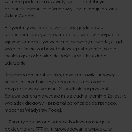
zakresie podejmie niezawisły sąd po dogłębnym
przeanalizowaniu całości sprawy – przekonuje prawnik
Adam Wandel.
Przywołany wyrok dotyczy sprawy, gdy kierowca
samochodu uprzywilejowanego spowodował wypadek
wjeżdżając na skrzyżowanie na czerwonym świetle, a sąd
wykazał, że nie zachował należytej ostrożności, co nie
zwalnia go z odpowiedzialności za skutki takiego
zdarzenia.
Krakowska prokuratura okręgowa postawiła kierowcy
seicento zarzut nieumyślnego naruszenia zasad
bezpieczeństwa w ruchu. 21-latek nie się przyznał. –
Sprawa generalnie wydaje mi się trudna, pomimo że jest to
wypadek drogowy – przyznał obrońca podejrzanego,
mecenas Władysław Pociej.
– Zarzuty postawiono w trybie kodeksu karnego, a
dokładniej art. 177 kk, tj. spowodowanie wypadku w