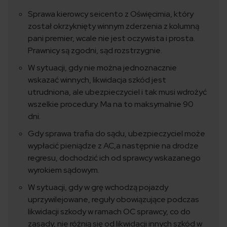
Sprawa kierowcy seicento z Oświęcimia, który
został okrzyknięty winnym zderzenia z kolumną
pani premier, wcale nie jest oczywista i prosta.
Prawnicy są zgodni, sąd rozstrzygnie.
W sytuacji, gdy nie można jednoznacznie
wskazać winnych, likwidacja szkód jest
utrudniona, ale ubezpieczyciel i tak musi wdrożyć
wszelkie procedury. Ma na to maksymalnie 90
dni.
Gdy sprawa trafia do sądu, ubezpieczyciel może
wypłacić pieniądze z AC,a następnie na drodze
regresu, dochodzić ich od sprawcy wskazanego
wyrokiem sądowym.
W sytuacji, gdy w grę wchodzą pojazdy
uprzywilejowane, reguły obowiązujące podczas
likwidacji szkody w ramach OC sprawcy, co do
zasady, nie różnią się od likwidacji innych szkód w