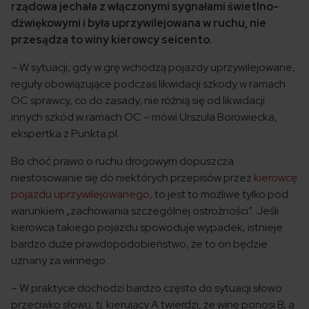
rządowa jechała z włączonymi sygnałami świetlno-
dźwiękowymi i była uprzywilejowana w ruchu, nie
przesądza to winy kierowcy seicento.
– W sytuacji, gdy w grę wchodzą pojazdy uprzywilejowane,
reguły obowiązujące podczas likwidacji szkody w ramach
OC sprawcy, co do zasady, nie różnią się od likwidacji
innych szkód w ramach OC – mówi Urszula Borowiecka,
ekspertka z Punkta.pl.
Bo choć prawo o ruchu drogowym dopuszcza
niestosowanie się do niektórych przepisów przez
kierowcę
pojazdu uprzywilejowanego
, to jest to możliwe tylko pod
warunkiem „zachowania szczególnej ostrożności”. Jeśli
kierowca takiego pojazdu spowoduje wypadek, istnieje
bardzo duże prawdopodobieństwo, że to on będzie
uznany za winnego.
– W praktyce dochodzi bardzo często do sytuacji słowo
przeciwko słowu, tj. kierujący A twierdzi, że winę ponosi B, a