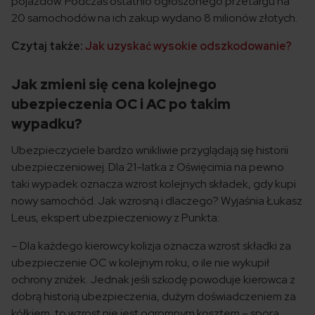
pojazdów. Podczas ostatnio ogłoszonego przetargu na
20 samochodów na ich zakup wydano 8 milionów złotych.
Czytaj także:
Jak uzyskać wysokie odszkodowanie?
Jak zmieni się cena kolejnego
ubezpieczenia OC i AC po takim
wypadku?
Ubezpieczyciele bardzo wnikliwie przyglądają się historii
ubezpieczeniowej. Dla 21-latka z Oświęcimia na pewno
taki wypadek oznacza wzrost kolejnych składek, gdy kupi
nowy samochód. Jak wzrosną i dlaczego? Wyjaśnia Łukasz
Leus, ekspert ubezpieczeniowy z Punkta:
– Dla każdego kierowcy kolizja oznacza wzrost składki za
ubezpieczenie OC w kolejnym roku, o ile nie wykupił
ochrony zniżek. Jednak jeśli szkodę powoduje kierowca z
dobrą historią ubezpieczenia, dużym doświadczeniem za
kółkiem, to wzrost nie jest ogromnym kosztem – spora