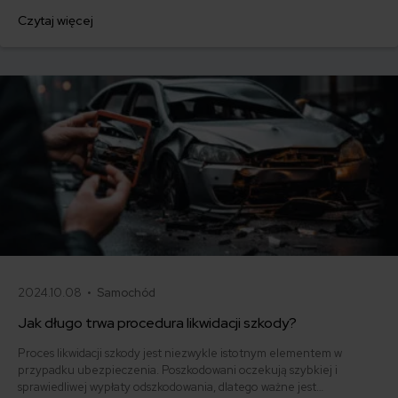
uzyskać odszkodowanie po wypadku samochodowym? Odpowiedzi
Czytaj więcej
znajdziesz w tym artykule!
2024.10.08 •
Samochód
Jak długo trwa procedura likwidacji szkody?
Proces likwidacji szkody jest niezwykle istotnym elementem w
przypadku ubezpieczenia. Poszkodowani oczekują szybkiej i
sprawiedliwej wypłaty odszkodowania, dlatego ważne jest