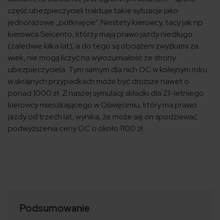
część ubezpieczycieli traktuje takie sytuacje jako
jednorazowe „potknięcie”. Niestety kierowcy, tacy jak np.
kierowca Seicento, którzy mają prawo jazdy niedługo
(zaledwie kilka lat), a do tego są obciążeni zwyżkami za
wiek, nie mogą liczyć na wyrozumiałość ze strony
ubezpieczyciela. Tym samym dla nich OC w kolejnym roku
w skrajnych przypadkach może być droższe nawet o
ponad 1000 zł. Z naszej symulacji składki dla 21-letniego
kierowcy mieszkającego w Oświęcimiu, który ma prawo
jazdy od trzech lat, wynika, że może się on spodziewać
podwyższenia ceny OC o około 1100 zł.
Podsumowanie