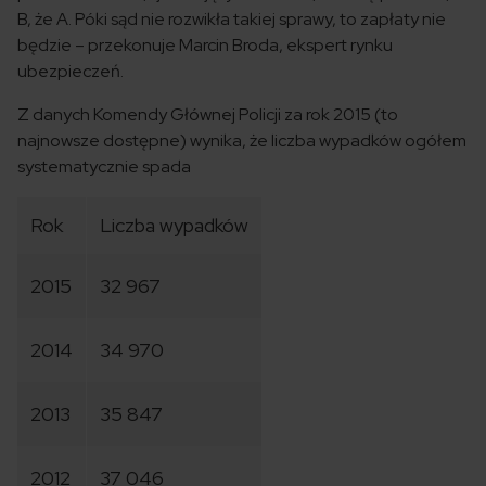
B, że A. Póki sąd nie rozwikła takiej sprawy, to zapłaty nie
będzie – przekonuje Marcin Broda, ekspert rynku
ubezpieczeń.
Z danych Komendy Głównej Policji za rok 2015 (to
najnowsze dostępne) wynika, że liczba wypadków ogółem
systematycznie spada
Rok
Liczba wypadków
2015
32 967
2014
34 970
2013
35 847
2012
37 046