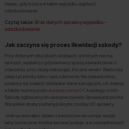
dzieje, gdy trzeba w takim wypadku wypłacić
odszkodowanie.
Czytaj także:
Brak danych sprawcy wypadku –
odszkodowanie
Jak zaczyna się proces likwidacji szkody?
Przy drobnych stłuczkach i kolizjach, w których nie ma
rannych, wystarczy gdy kierowcy spiszą oświadczenie o
zdarzeniu, przy okazji wskazując, kto jest winien. Warto też
załączyć prosty szkic i opis zdarzenia. Na oświadczeniu
powinny się znaleźć dokładne dane kierujących, ich adresy,
a także numery polis
ubezpieczenia OC
każdego z nich.
Szkodę zgłaszamy do ubezpieczyciela. Sprawa jest prosta.
Wszystkie straty zostaną pokryte z polisy OC sprawcy.
Jeśli są ranni albo żaden z kierowców nie uznaje swojej
winy, koniecznie trzeba wezwać policję, a w uzasadnionych