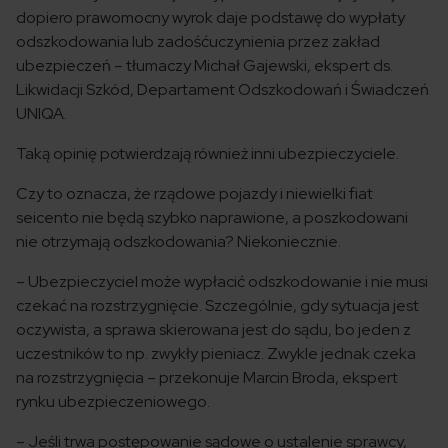
dopiero prawomocny wyrok daje podstawę do wypłaty
odszkodowania lub zadośćuczynienia przez zakład
ubezpieczeń – tłumaczy Michał Gajewski, ekspert ds.
Likwidacji Szkód, Departament Odszkodowań i Świadczeń
UNIQA.
Taką opinię potwierdzają również inni ubezpieczyciele.
Czy to oznacza, że rządowe pojazdy i niewielki fiat
seicento nie będą szybko naprawione, a poszkodowani
nie otrzymają odszkodowania? Niekoniecznie.
– Ubezpieczyciel może wypłacić odszkodowanie i nie musi
czekać na rozstrzygnięcie. Szczególnie, gdy sytuacja jest
oczywista, a sprawa skierowana jest do sądu, bo jeden z
uczestników to np. zwykły pieniacz. Zwykle jednak czeka
na rozstrzygnięcia – przekonuje Marcin Broda, ekspert
rynku ubezpieczeniowego.
– Jeśli trwa postępowanie sądowe o ustalenie sprawcy,