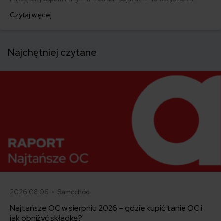
sprawą „zmasakrowania” limuzyny ówczesnej pani premier przez
Czytaj więcej
pancerne Seicento. Była to zdecydowanie największa reklama tego
modelu od czasów zakończenia jego produkcji w 2010 roku.
Najchętniej czytane
2026.08.06 •
Samochód
Najtańsze OC w sierpniu 2026 – gdzie kupić tanie OC i
jak obniżyć składkę?