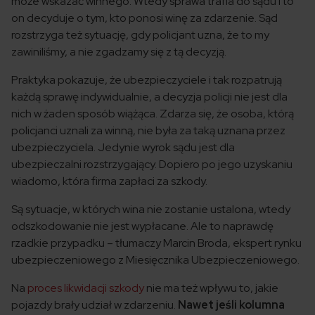
może wskazać winnego. Wtedy sprawa trafia do sądu i to
on decyduje o tym, kto ponosi winę za zdarzenie. Sąd
rozstrzyga też sytuację, gdy policjant uzna, że to my
zawiniliśmy, a nie zgadzamy się z tą decyzją.
Praktyka pokazuje, że ubezpieczyciele i tak rozpatrują
każdą sprawę indywidualnie, a decyzja policji nie jest dla
nich w żaden sposób wiążąca. Zdarza się, że osoba, którą
policjanci uznali za winną, nie była za taką uznana przez
ubezpieczyciela. Jedynie wyrok sądu jest dla
ubezpieczalni rozstrzygający. Dopiero po jego uzyskaniu
wiadomo, która firma zapłaci za szkody.
Są sytuacje, w których wina nie zostanie ustalona, wtedy
odszkodowanie nie jest wypłacane. Ale to naprawdę
rzadkie przypadku – tłumaczy Marcin Broda, ekspert rynku
ubezpieczeniowego z Miesięcznika Ubezpieczeniowego.
Na
proces likwidacji szkody
nie ma też wpływu to, jakie
pojazdy brały udział w zdarzeniu.
Nawet jeśli kolumna