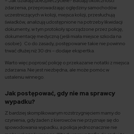
– Jak działają ubezpieczyciele? Badają okoliczności
zdarzenia, przeprowadzając oględziny samochodów
uczestniczących w kolizji, miejsca kolizji, przesłuchują
świadków, analizują udostępnione na potrzeby likwidacji
dokumenty, w tym protokoły sporządzone przez policję,
dokumentację medyczną (jeśli miała miejsce szkoda na
osobie). Co do zasady, postępowanie takie nie powinno
trwać dłużej niż 30 dni – dodaje ekspertka.
Warto więc poprosić policję o przekazanie notatki z miejsca
zdarzania. Nie jest niezbędna, ale może pomóc w
ustaleniu winnego.
Jak postępować, gdy nie ma sprawcy
wypadku?
Z bardziej skomplikowanym rozstrzygnięciem mamy do
czynienia, gdy żaden z kierowców nie przyznaje się do
spowodowania wypadku, a policja jednoznacznie nie