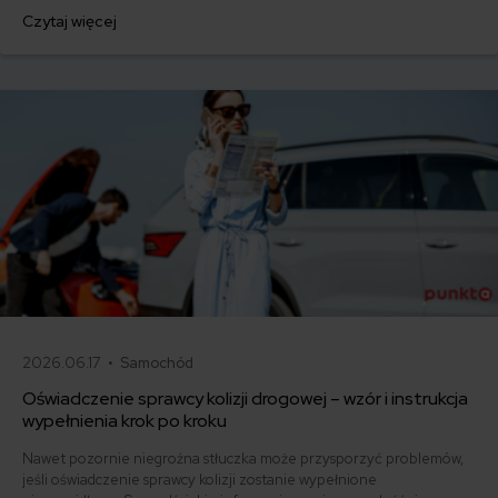
zrozumienie, ile czasu potrzebuje ubezpieczyciel na przetworzenie
Czytaj więcej
roszczenia. W tym artykule omówimy wszystkie ważne aspekty,
które wpływają na wypłatę odszkodowania oraz czynniki, które mogą
stanowić o długości procesu likwidacyjnego.
2026.06.17 •
Samochód
Oświadczenie sprawcy kolizji drogowej – wzór i instrukcja
wypełnienia krok po kroku
Nawet pozornie niegroźna stłuczka może przysporzyć problemów,
jeśli oświadczenie sprawcy kolizji zostanie wypełnione