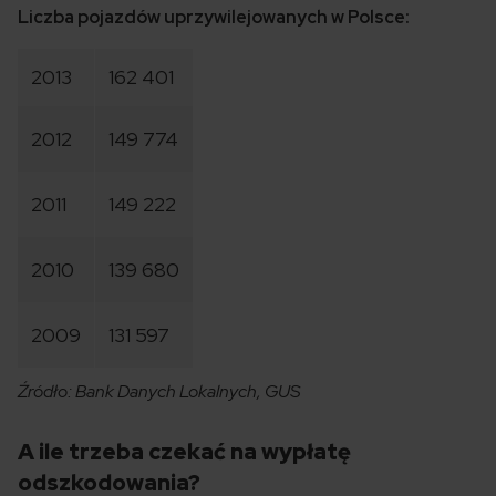
Liczba pojazdów uprzywilejowanych w Polsce:
2013
162 401
2012
149 774
2011
149 222
2010
139 680
2009
131 597
Źródło: Bank Danych Lokalnych, GUS
A ile trzeba czekać na wypłatę
odszkodowania?