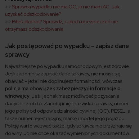
>>
Sprawca wypadku nie ma OC, ja nie mam AC. Jak
uzyskać odszkodowanie?
>>
Piłeś alkohol? Sprawdź, z jakich ubezpieczeń nie
otrzymasz odszkodowania
Jak postępować po wypadku – zapisz dane
sprawcy
Najważniejsze po wypadku samochodowym jest zdrowie.
Jeśli zapomnisz zapisać dane sprawcy, nie musisz się
obawiać – jeżeli nie dopilnujesz formalności, wówczas
policja ma obowiązek zabezpieczyć informacje o
winowajcy
. Jeśli jednak masz możliwość pozyskania
danych – zrób to. Zanotuj imię i nazwisko sprawcy, numer
jego polisy od odpowiedzialności cywilnej (OC), PESEL, a
także numer rejestracyjny, markę i model jego pojazdu.
Policję warto wezwać także, gdy sprawca nie przyznaje się
do winy lub nie chce okazać wymienionych dokumentów.