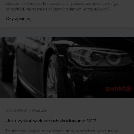
zdarzenia? A może ktoś uszkodził Ci pozostawiony na parkingu
samochód, nie zostawiając żadnych danych kontaktowych?
Podpowiadamy co zrobić, gdy sprawca wypadku jest nieznany.
Czytaj więcej
Sprawdź, czy należy Ci się odszkodowanie i jak je uzyskać.
2022.09.21 •
Podróże
Jak uzyskać większe odszkodowanie OC?
Formalności związane z ubieganiem się o odszkodowanie mogą