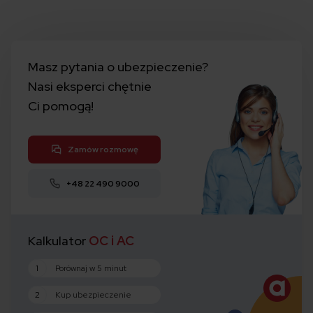
Masz pytania o ubezpieczenie?
Nasi eksperci chętnie
Ci pomogą!
Zamów rozmowę
+48 22 490 9000
Kalkulator
OC i AC
1
Porównaj w 5 minut
2
Kup ubezpieczenie