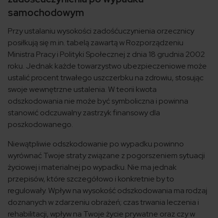
samochodowym
Przy ustalaniu wysokości zadośćuczynienia orzecznicy
posiłkują się m.in. tabelą zawartą w Rozporządzeniu
Ministra Pracy i Polityki Społecznej z dnia 18 grudnia 2002
roku. Jednak każde towarzystwo ubezpieczeniowe może
ustalić procent trwałego uszczerbku na zdrowiu, stosując
swoje wewnętrzne ustalenia. W teorii kwota
odszkodowania nie może być symboliczna i powinna
stanowić odczuwalny zastrzyk finansowy dla
poszkodowanego.
Niewątpliwie odszkodowanie po wypadku powinno
wyrównać Twoje straty związane z pogorszeniem sytuacji
życiowej i materialnej po wypadku. Nie ma jednak
przepisów, które szczegółowo i konkretnie by to
regulowały. Wpływ na wysokość odszkodowania ma rodzaj
doznanych w zdarzeniu obrażeń; czas trwania leczenia i
rehabilitacji, wpływ na Twoje życie prywatne oraz czy w