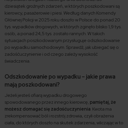
dziesiątek groźnych zdarzeń, w których poszkodowani są
kierowcy, pasażerowie i piesi. Według danych Komendy
Głównej Policji w 2025 roku doszło w Polsce do ponad 20
tys. wypadków drogowych, w których zginęło blisko 1,9 tys.
osób, a ponad 24,5 tys. zostało rannych. W takich
sytuacjach poszkodowanym przysługuje odszkodowanie
po wypadku samochodowym. Sprawdź, jak ubiegać się o
zadośćuczynienie i od czego zależy wysokość
świadczenia.
Odszkodowanie po wypadku – jakie prawa
mają poszkodowani?
Jeżeli jesteś ofiarą wypadku drogowego
spowodowanego przez innego kierowcę,
pamiętaj, że
możesz domagać się zadośćuczynienia
. Kwota ma
zrekompensować ból i rozstrój zdrowia, czyli obrażenia
ciała, do których doszło na skutek zdarzenia, wliczając w to