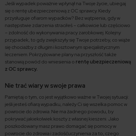
Jeśli wypadek poważnie wpłynął na Twoje życie, ubiegaj
się o rentę ubezpieczeniową z OC sprawcy. Kiedy
przysługuje ofiarom wypadków? Bez wątpienia, gdy w
następstwie zdarzenia straciłeś – całkowicie lub częściowo
– zdolność do wykonywania pracy zarobkowej. Kolejny
przypadek, to gdy zwiększyły się Twoje potrzeby, co wiąże
się chociażby z długim i kosztownym specjalistycznym
leczeniem. Pokrzyżowane plany na przyszłość także
stanowią powód do wniesienia o
rentę ubezpieczeniową
z OC sprawcy.
Nie trać wiary w swoje prawa
Pamiętaj o tym, co jest wyjątkowo ważne w Twojej sytuacji:
jeśli jesteś ofiarą wypadku, należy Ci się wszelka pomoc w
powrocie do zdrowia. Nie ma żadnego powodu, by
pokrywać jakiekolwiek koszty z własnej kieszeni. Jako
poszkodowany masz prawo domagać się pomocy w
powrocie do zdrowia i zadośćuczynienia za to, czego