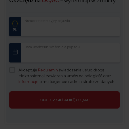
Oszczędź na
OC/AC
– wyceń i kup w 2 minuty
Numer rejestracyjny pojazdu
Data urodzenia właściciela pojazdu
Akceptuję
Regulamin
świadczenia usług drogą
elektroniczną i zawierania umów na odległość oraz
Informacje
o multiagencie i administratorze danych.
OBLICZ SKŁADKĘ OC/AC