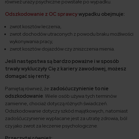
również urazy psychiczne powstałe po wypadku.
Odszkodowanie z OC sprawcy
wypadku obejmuje:
zwrot kosztów leczenia,
zwrot dochodów utraconych z powodu braku możliwości
wykonywania pracy,
zwrot kosztów dojazdów czy zniszczenia mienia.
Jeśli następstwa są bardzo poważne i w sposób
trwały wykluczyły Cię z kariery zawodowej, możesz
domagać się renty.
Pamiętaj również, że
zadośćuczynienie to nie
odszkodowanie
. Wiele osób używa tych terminów
zamienne, chociaż dotyczą różnych świadczeń.
Odszkodowanie dotyczy szkód majątkowych, natomiast
zadośćuczynienie wypłacane jest za utratę zdrowia, ból
czy jako zwrot za leczenie psychologiczne.
Przeczytaj również: