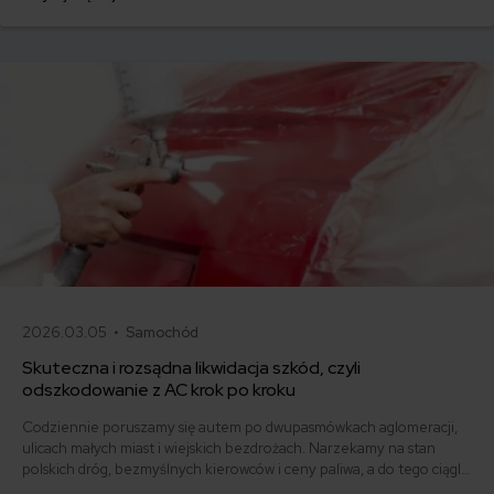
pojazdu. Jak napisać pełnomocnictwo? Co powinno zawierać
upoważnienie do zarejestrowania auta? Poniżej odpowiadamy na
wszystkie te pytania!
2026.03.05 •
Samochód
Skuteczna i rozsądna likwidacja szkód, czyli
odszkodowanie z AC krok po kroku
Codziennie poruszamy się autem po dwupasmówkach aglomeracji,
ulicach małych miast i wiejskich bezdrożach. Narzekamy na stan
polskich dróg, bezmyślnych kierowców i ceny paliwa, a do tego ciągle
obawiamy się stłuczek, wypadków, skutków wandalizmu czy kradzieży