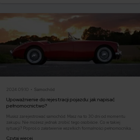
kosztorysową a bezgotówkową likwidacją szkody. Jak to wpływa na
bezpieczeństwo na drogach?
2024.09.10 •
Samochód
Upoważnienie do rejestracji pojazdu: jak napisać
pełnomocnictwo?
Musisz zarejestrować samochód. Masz na to 30 dni od momentu
zakupu. Nie możesz jednak zrobić tego osobiście. Co w takiej
sytuacji? Poproś o załatwienie wszelkich formalności pełnomocnika.
W tym celu musisz jednak sporządzić upoważnienie do rejestracji
Czytaj więcej