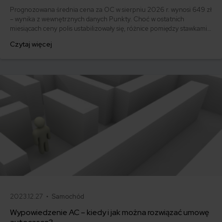
Prognozowana średnia cena za OC w sierpniu 2026 r. wynosi 649 zł
– wynika z wewnętrznych danych Punkty. Choć w ostatnich
miesiącach ceny polis ustabilizowały się, różnice pomiędzy stawkami
za ubezpieczenie są ogromne. Jedni płacą zaledwie nieco ponad
Czytaj więcej
500 zł, inni – powyżej 1500 zł. Gdzie znaleźć najtańsze OC w Polsce
i jak obniżyć koszty ubezpieczenia samochodu? Odpowiadamy na
podstawie najnowszych danych z rynku.
2023.12.27 •
Samochód
Wypowiedzenie AC – kiedy i jak można rozwiązać umowę