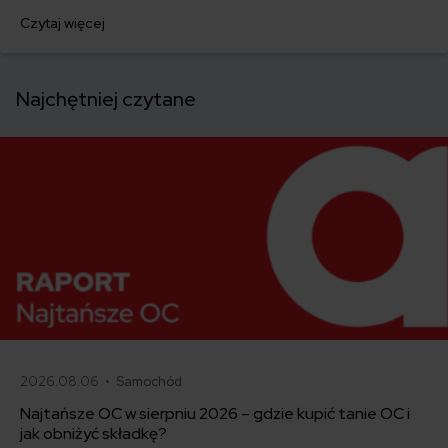
następnie przygotowuje kosztorys. W tym artykule wyjaśniamy, jak
Czytaj więcej
przebiega wycena szkody, kiedy potrzebny jest rzeczoznawca i co
zrobić, jeśli odszkodowanie z OC sprawcy jest zbyt niskie.
Najchętniej czytane
2026.08.06 •
Samochód
Najtańsze OC w sierpniu 2026 – gdzie kupić tanie OC i
jak obniżyć składkę?