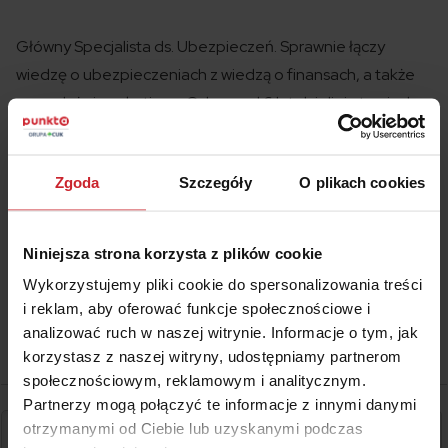
Główny Specjalista ds. Ubezpieczeń. Sprawnie łączy
wiedzę o ubezpieczeniach z wiedzą o finansach, a także
sprzedaży i marketingu. Od ponad 6 lat dzieli się tą wiedzą
z klientami, w imieniu grupy Punkta. Powiedzielibyśmy, że
kocha ubezpieczenia, ale to nieprawda – kocha zwierzaki,
Zgoda
Szczegóły
O plikach cookies
po równo foki i alpaki. Na ubezpieczeniach po prostu się
dobrze zna.
Niniejsza strona korzysta z plików cookie
Wykorzystujemy pliki cookie do spersonalizowania treści
i reklam, aby oferować funkcje społecznościowe i
analizować ruch w naszej witrynie. Informacje o tym, jak
korzystasz z naszej witryny, udostępniamy partnerom
społecznościowym, reklamowym i analitycznym.
Partnerzy mogą połączyć te informacje z innymi danymi
otrzymanymi od Ciebie lub uzyskanymi podczas