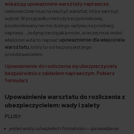
wskazują upoważnione warsztaty naprawcze
,
niekoniecznie musi na niej być warsztat, który sam być
wybrał. W przypadku metody bezgotówkowej,
poszkodowany nie ma dużego wpływu na przebieg
naprawy. . Jedyną rzeczą jaką może, a raczej musi zrobić
właściciel auta to napisać
upoważnienie dla właściciela
warsztatu
, który to od tej pory jest jego
przedstawicielem.
Upoważnienie do rozliczenia się ubezpieczyciela
bezpośrednio z zakładem naprawczym. Pobierz
formularz
Upoważnienie warsztatu do rozliczenia z
ubezpieczycielem: wady i zalety
PLUSY:
jesteś wolny od wszelkich formalności – sprowadzenie