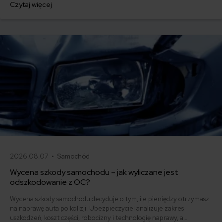
Czytaj więcej
auta. Powiedz „nie” pesymizmowi Polaka i poznaj swoje prawa i
obowiązki związane z uzyskaniem odszkodowania z ubezpieczenia
autocasco (AC).
2026.08.07 •
Samochód
Wycena szkody samochodu – jak wyliczane jest
odszkodowanie z OC?
Wycena szkody samochodu decyduje o tym, ile pieniędzy otrzymasz
na naprawę auta po kolizji. Ubezpieczyciel analizuje zakres
uszkodzeń, koszt części, robocizny i technologię naprawy, a