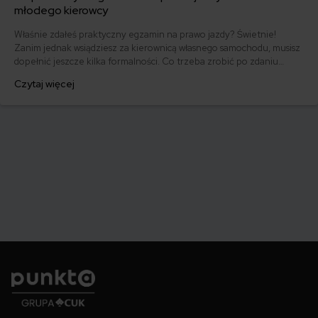
młodego kierowcy
Właśnie zdałeś praktyczny egzamin na prawo jazdy? Świetnie!
Zanim jednak wsiądziesz za kierownicą własnego samochodu, musisz
dopełnić jeszcze kilka formalności. Co trzeba zrobić po zdaniu
egzaminu na prawo jazdy? Poznaj praktyczne wskazówki, dzięki
Czytaj więcej
którym szybko załatwisz sprawy urzędowe i będziesz mógł prowadzić
swoje auto.
Punkta