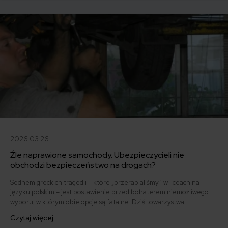
2026.03.26
Źle naprawione samochody. Ubezpieczycieli nie
obchodzi bezpieczeństwo na drogach?
Sednem greckich tragedii – które „przerabialiśmy” w liceach na
języku polskim – jest postawienie przed bohaterem niemożliwego
wyboru, w którym obie opcje są fatalne. Dziś towarzystwa
ubezpieczeniowe w takiej roli stawiają właściciela samochodu, który
Czytaj więcej
uczestniczył w wypadku lub kolizji, każąc mu wybrać między