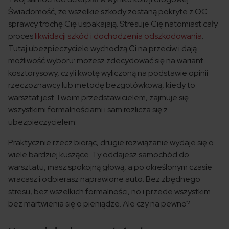
Świadomość, że wszelkie szkody zostaną pokryte z OC
sprawcy trochę Cię uspakajają. Stresuje Cię natomiast cały
proces
likwidacji szkód i dochodzenia odszkodowania
.
Tutaj ubezpieczyciele wychodzą Ci na przeciw i dają
możliwość wyboru: możesz zdecydować się na wariant
kosztorysowy, czyli kwotę wyliczoną na podstawie opinii
rzeczoznawcy lub metodę bezgotówkową, kiedy to
warsztat jest Twoim przedstawicielem, zajmuje się
wszystkimi formalnościami i sam rozlicza się z
ubezpieczycielem.
Praktycznie rzecz biorąc, drugie rozwiązanie wydaje się o
wiele bardziej kuszące. Ty oddajesz samochód do
warsztatu, masz spokojną głową, a po określonym czasie
wracasz i odbierasz naprawione auto. Bez zbędnego
stresu, bez wszelkich formalności, no i przede wszystkim
bez martwienia się o pieniądze. Ale czy na pewno?