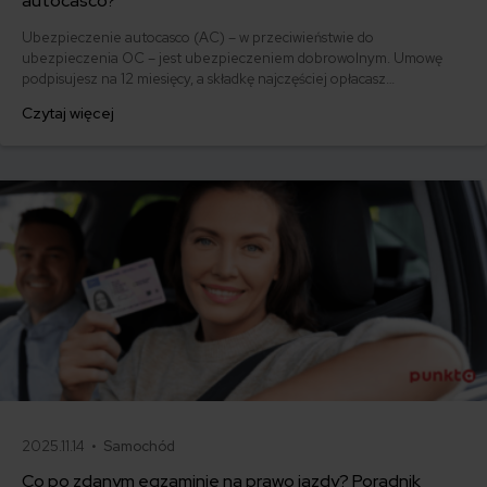
autocasco?
Ubezpieczenie autocasco (AC) – w przeciwieństwie do
ubezpieczenia OC – jest ubezpieczeniem dobrowolnym. Umowę
podpisujesz na 12 miesięcy, a składkę najczęściej opłacasz
jednorazowo. Co w przypadku, gdy udało Ci się znaleźć lepszą
Czytaj więcej
ofertę lub zdecydowałeś się sprzedać samochód w trakcie trwania
umowy? Sprawdź, w jakich sytuacjach ubezpieczenie AC wygasa
samo, a kiedy można odstąpić od umowy.
2025.11.14 •
Samochód
Co po zdanym egzaminie na prawo jazdy? Poradnik