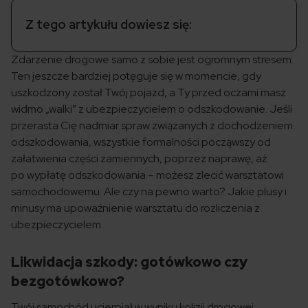
Z tego artykułu dowiesz się:
Zdarzenie drogowe samo z sobie jest ogromnym stresem.
Ten jeszcze bardziej potęguje się w momencie, gdy
uszkodzony został Twój pojazd, a Ty przed oczami masz
widmo „walki” z ubezpieczycielem o odszkodowanie. Jeśli
przerasta Cię nadmiar spraw związanych z dochodzeniem
odszkodowania, wszystkie formalności począwszy od
załatwienia części zamiennych, poprzez naprawę, aż
po wypłatę odszkodowania – możesz zlecić warsztatowi
samochodowemu. Ale czy na pewno warto? Jakie plusy i
minusy ma upoważnienie warsztatu do rozliczenia z
ubezpieczycielem.
Likwidacja szkody: gotówkowo czy
bezgotówkowo?
Twój samochód ucierpiał w wyniku kolizji drogowej.