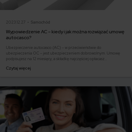
2023.12.27 •
Samochód
Wypowiedzenie AC – kiedy i jak można rozwiązać umowę
autocasco?
Ubezpieczenie autocasco (AC) – w przeciwieństwie do
ubezpieczenia OC – jest ubezpieczeniem dobrowolnym. Umowę
podpisujesz na 12 miesięcy, a składkę najczęściej opłacasz
jednorazowo. Co w przypadku, gdy udało Ci się znaleźć lepszą
Czytaj więcej
ofertę lub zdecydowałeś się sprzedać samochód w trakcie trwania
umowy? Sprawdź, w jakich sytuacjach ubezpieczenie AC wygasa
samo, a kiedy można odstąpić od umowy.