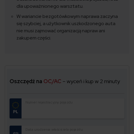
dla upoważnionego warsztatu.
W wariancie bezgotówkowym naprawa zaczyna
się szybciej, a użytkownik uszkodzonego auta
nie musi zajmować organizacją napraw ani
zakupem części.
Oszczędź na
OC/AC
– wyceń i kup w 2 minuty
Numer rejestracyjny pojazdu
Data urodzenia właściciela pojazdu