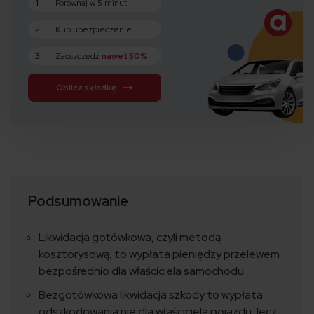
1
Porównaj w 5 minut
2
Kup ubezpieczenie
3
Zaoszczędź
nawet 50%
Oblicz składkę
Podsumowanie
Likwidacja gotówkowa, czyli metodą
kosztorysową, to wypłata pieniędzy przelewem
bezpośrednio dla właściciela samochodu.
Bezgotówkowa likwidacja szkody to wypłata
odszkodowania nie dla właściciela pojazdu, lecz