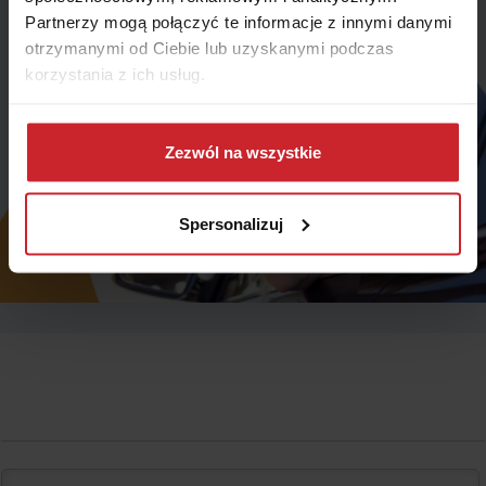
Partnerzy mogą połączyć te informacje z innymi danymi
otrzymanymi od Ciebie lub uzyskanymi podczas
korzystania z ich usług.
Dowiedz się więcej na temat tego, kim jesteśmy, jak
można się z nami skontaktować i w jaki sposób
Zezwól na wszystkie
przetwarzamy dane osobowe w ramach
Polityki
prywatności
.
Spersonalizuj