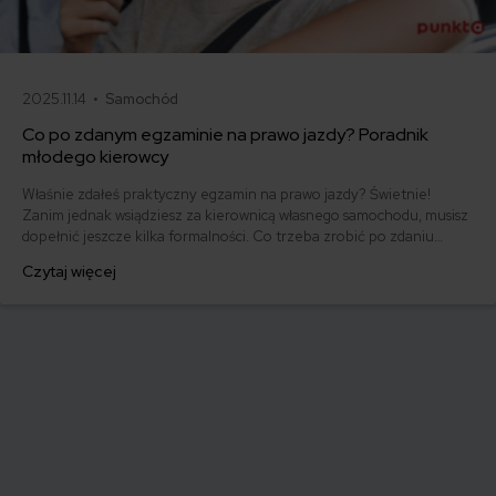
2025.11.14 •
Samochód
Co po zdanym egzaminie na prawo jazdy? Poradnik
młodego kierowcy
Właśnie zdałeś praktyczny egzamin na prawo jazdy? Świetnie!
Zanim jednak wsiądziesz za kierownicą własnego samochodu, musisz
dopełnić jeszcze kilka formalności. Co trzeba zrobić po zdaniu
egzaminu na prawo jazdy? Poznaj praktyczne wskazówki, dzięki
Czytaj więcej
którym szybko załatwisz sprawy urzędowe i będziesz mógł prowadzić
swoje auto.