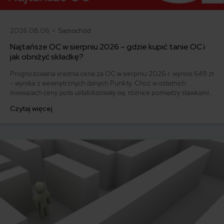
2026.08.06 •
Samochód
Najtańsze OC w sierpniu 2026 – gdzie kupić tanie OC i
jak obniżyć składkę?
Prognozowana średnia cena za OC w sierpniu 2026 r. wynosi 649 zł
– wynika z wewnętrznych danych Punkty. Choć w ostatnich
miesiącach ceny polis ustabilizowały się, różnice pomiędzy stawkami
za ubezpieczenie są ogromne. Jedni płacą zaledwie nieco ponad
Czytaj więcej
500 zł, inni – powyżej 1500 zł. Gdzie znaleźć najtańsze OC w Polsce
i jak obniżyć koszty ubezpieczenia samochodu? Odpowiadamy na
podstawie najnowszych danych z rynku.