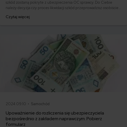
szkód zostaną pokryte z ubezpieczenia OC sprawcy. Do Ciebie
należy decyzja czy proces likwidacji szkód przeprowadzisz osobiście
od A do Z, czyli wybierzesz metodę gotówkową, czy może
Czytaj więcej
zdecydujesz się na sposób bezgotówkowy, czyli upoważnisz warsztat
do rozliczenia z ubezpieczycielem. Dziś przyjrzymy się metodzie
drugiej.
2024.09.10 •
Samochód
Upoważnienie do rozliczenia się ubezpieczyciela
bezpośrednio z zakładem naprawczym. Pobierz
formularz