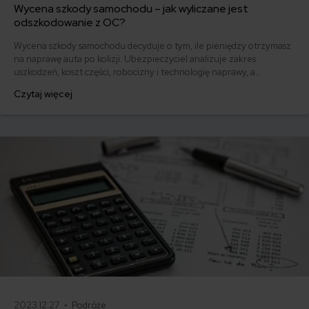
Wycena szkody samochodu – jak wyliczane jest
odszkodowanie z OC?
Wycena szkody samochodu decyduje o tym, ile pieniędzy otrzymasz
na naprawę auta po kolizji. Ubezpieczyciel analizuje zakres
uszkodzeń, koszt części, robocizny i technologię naprawy, a
następnie przygotowuje kosztorys. W tym artykule wyjaśniamy, jak
Czytaj więcej
przebiega wycena szkody, kiedy potrzebny jest rzeczoznawca i co
zrobić, jeśli odszkodowanie z OC sprawcy jest zbyt niskie.
2023.12.27 •
Podróże