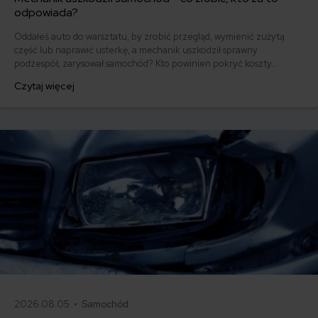
odpowiada?
Oddałeś auto do warsztatu, by zrobić przegląd, wymienić zużytą
część lub naprawić usterkę, a mechanik uszkodził sprawny
podzespół, zarysował samochód? Kto powinien pokryć koszty
dodatkowej naprawy? Jakie masz prawa jako właściciel samochodu?
Czytaj więcej
2026.08.05 •
Samochód