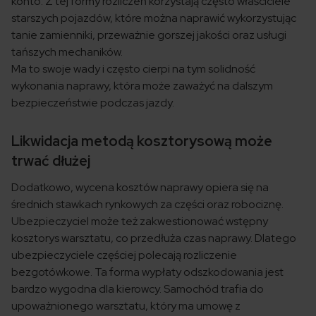
konto. Z tej formy rozliczeń korzystają często właściciele
starszych pojazdów, które można naprawić wykorzystując
tanie zamienniki, przeważnie gorszej jakości oraz usługi
tańszych mechaników.
Ma to swoje wady i często cierpi na tym solidność
wykonania naprawy, która może zaważyć na dalszym
bezpieczeństwie podczas jazdy.
Likwidacja metodą kosztorysową może
trwać dłużej
Dodatkowo, wycena kosztów naprawy opiera się na
średnich stawkach rynkowych za części oraz robociznę.
Ubezpieczyciel może też zakwestionować wstępny
kosztorys warsztatu, co przedłuża czas naprawy. Dlatego
ubezpieczyciele częściej polecają rozliczenie
bezgotówkowe. Ta forma wypłaty odszkodowania jest
bardzo wygodna dla kierowcy. Samochód trafia do
upoważnionego warsztatu, który ma umowę z