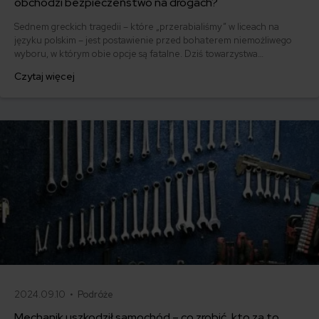
obchodzi bezpieczeństwo na drogach?
Sednem greckich tragedii – które „przerabialiśmy” w liceach na
języku polskim – jest postawienie przed bohaterem niemożliwego
wyboru, w którym obie opcje są fatalne. Dziś towarzystwa
ubezpieczeniowe w takiej roli stawiają właściciela samochodu, który
Czytaj więcej
uczestniczył w wypadku lub kolizji, każąc mu wybrać między
kosztorysową a bezgotówkową likwidacją szkody. Jak to wpływa na
bezpieczeństwo na drogach?
2024.09.10 •
Podróże
Mechanik uszkodził samochód – co zrobić, kto za to