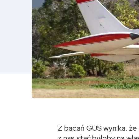
Z badań GUS wynika, że c
z nas stać byłoby na wł