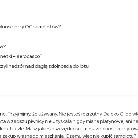
alności przy OC samolotów?
ów?
onetki – aerocasco?
yli nadzór nad ciągłą zdolnością do lotu
 Przyjmijmy, że używany. Nie jesteś rozrzutny. Daleko Ci do wła
yta w zaciszu piwnicy nie uzyskała nigdy miana platynowej ani n
dnak tak źle. Masz jakieś oszczędności, masz zdolność kredytow
a zakup własnego mieszkania. Czemu więc nie kupić samolotu? 