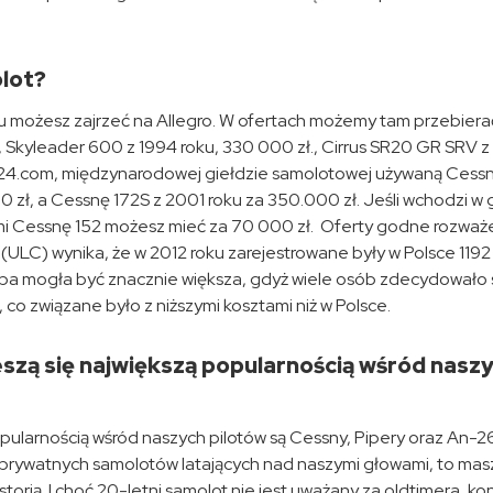
lot?
możesz zajrzeć na Allegro. W ofertach możemy tam przebiera
, Skyleader 600 z 1994 roku, 330 000 zł., Cirrus SR20 GR SRV 
ft24.com, międzynarodowej giełdzie samolotowej używaną Cessn
0 zł, a Cessnę 172S z 2001 roku za 350.000 zł. Jeśli wchodzi w 
imi Cessnę 152 możesz mieć za 70 000 zł. Oferty godne rozważ
ULC) wynika, że w 2012 roku zarejestrowane były w Polsce 1192
czba mogła być znacznie większa, gdyż wiele osób zdecydowało 
, co związane było z niższymi kosztami niż w Polsce.
szą się największą popularnością wśród nasz
pularnością wśród naszych pilotów są Cessny, Pipery oraz An-26
 prywatnych samolotów latających nad naszymi głowami, to ma
torią. I choć 20-letni samolot nie jest uważany za oldtimera, k