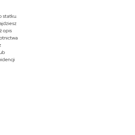
 statku.
ajdziesz
ż opis
Lotnictwa
z
lub
idencji