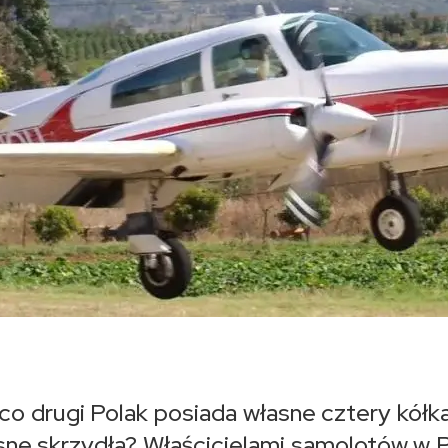
o drugi Polak posiada własne cztery kółka.
asne skrzydła? Właścicielami samolotów w 