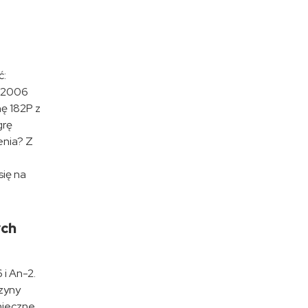
ć:
z 2006
ę 182P z
grę
enia? Z
się na
ych
 i An-2.
szyny
onieczne