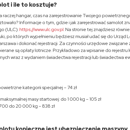
t i ile to kosztuje?
 a raczej hangar, czas na zarejestrowanie Twojego powietrznego
osztowało? Informacje o tym, gdzie i jak zarejestrować samolot zn
ego (ULC):
https://www.ulc.gov.pl
. Na stronie tej znajdziesz równie
ruki, po których wypełnieniu będziesz musiał udać się do Urząd 
Warszawa i dokonać rejestracji. Za czynności urzędowe związane 
ierane są opłaty lotnicze. Przykładowo za wpisanie do rejestru 
znych wraz z wydaniem świadectwa rejestracji lub świadectwa ew
wietrzne kategorii specjalnej – 74 zł
 maksymalnej masy startowej: do 1 000 kg – 105 zł
5700 do 20 000 kg – 838 zł
molotu konieczne jest ubezpieczenie maszyny