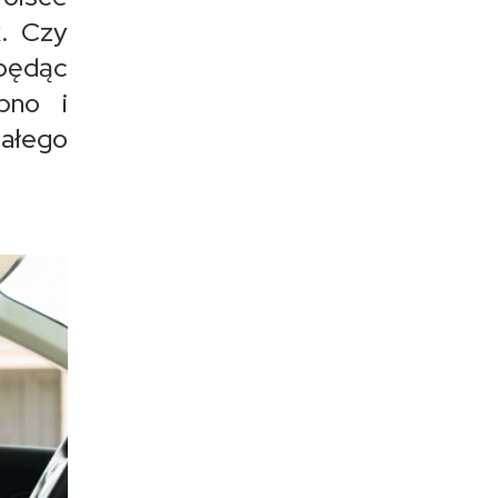
k. Czy
 będąc
pno i
małego