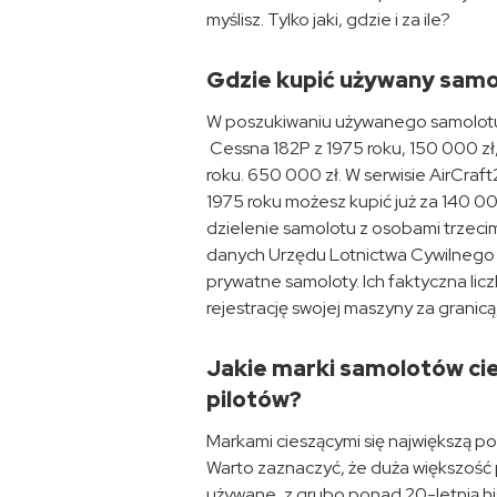
myślisz. Tylko jaki, gdzie i za ile?
Gdzie kupić używany samo
W poszukiwaniu używanego samolotu 
Cessna 182P z 1975 roku, 150 000 zł
roku. 650 000 zł. W serwisie AirCra
1975 roku możesz kupić już za 140 00
dzielenie samolotu z osobami trzec
danych Urzędu Lotnictwa Cywilnego (
prywatne samoloty. Ich faktyczna li
rejestrację swojej maszyny za granicą
Jakie marki samolotów cie
pilotów?
Markami cieszącymi się największą po
Warto zaznaczyć, że duża większość
używane, z grubo ponad 20-letnią his