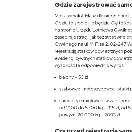
Gdzie zarejestrować samolo
Masz samolot. Masz dla niego garaż,
Gdzie to zrobić i ile będzie Cię to k
na stronie Urzędu Lotnictwa Cywiln
zasad rejestracji, jak też stosowne d
Cywilnego na ul. M. Flisa 2, 02-247 
rejestracją statków powietrznych pob
ewidencji cywilnych statków powietr
wysokość ta odpowiednio wynosi:
balony – 53 zł
szybowce, motoszybowce i statki po
samoloty i śmigłowce, w zależności
od 1000 do 5700 kg – 315 zł, od 
powyżej 20 000 kg – 2093 zł
Czy przed rejestracją sa