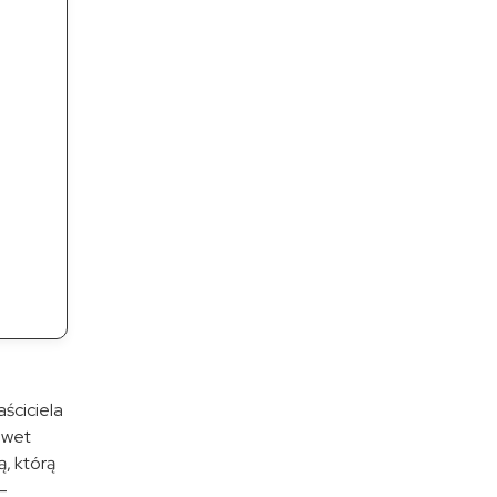
ściciela
awet
ą, którą
–