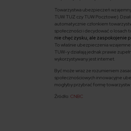
Towarzystwa ubezpieczeń wzajemnych
TUW TUZ czy TUW Pocztowe). Działają 
automatycznie członkiem towarzystw
społeczności i decydować o losach 
nie chęć zysku, ale zaspokojeni
To właśnie ubezpieczenia wzajemne s
TUW-y działają jednak prawie zupeł
wykorzystywany jest internet.
Być może wraz ze rozumieniem zasa
społecznościowych innowacyjne ubez
mogłyby przybrać formę towarzystw
Źródło:
CNBC