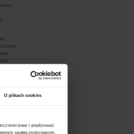
zności
zy
le
eczonym,
ywy,
ędzy
rt-upy
ach
O plikach cookies
ię
InsPeer
ołecznościowe i analizować
artnerom społecznościowym,