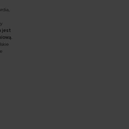
rdia,
sy
 jest
niową.
lskie
ie