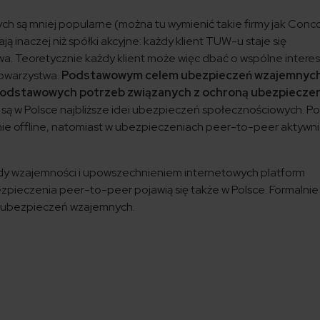
 są mniej popularne (można tu wymienić takie firmy jak Conco
inaczej niż spółki akcyjne: każdy klient TUW-u staje się
a. Teoretycznie każdy klient może więc dbać o wspólne intere
towarzystwa.
Podstawowym celem ubezpieczeń wzajemnych
e podstawowych potrzeb związanych z ochroną ubezpiecze
ą w Polsce najbliższe idei ubezpieczeń społecznościowych. Po
nie offline, natomiast w ubezpieczeniach peer-to-peer aktywn
dy wzajemności i upowszechnieniem internetowych platform
pieczenia peer-to-peer pojawią się także w Polsce. Formalnie
 ubezpieczeń wzajemnych.