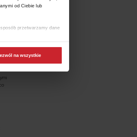
ie
anymi od Ciebie lub
e na
j
ki sposób przetwarzamy dane
 jeśli
ezwól na wszystkie
ało
nymi
co
k