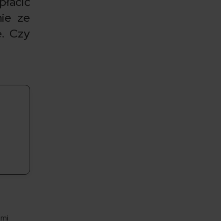
płacić
nie ze
e. Czy
ami