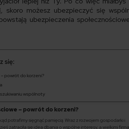
jaciół lepiej niż Ty. Po co więc miałbyś 
j, skoro możesz ubezpieczyć się wspól
powstają ubezpieczenia społecznościow
 się:
– powrót do korzeni?
ka
szukiwaniu wspólnoty
ciowe – powrót do korzeni?
kąd potrafimy sięgnąć pamięcią. Wraz z rozwojem gospodarki i
eś zatraciła się idea dbania o wspólne interesy, a wielkimi firm