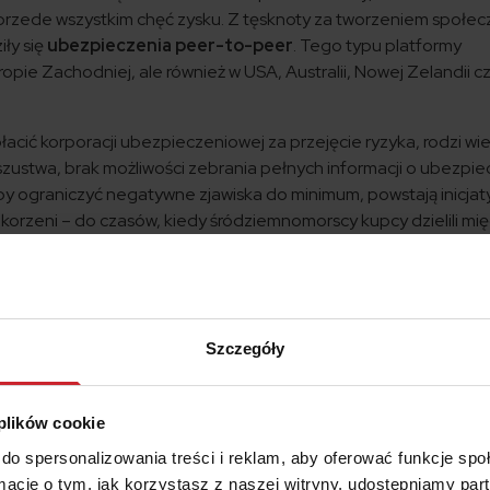
przede wszystkim chęć zysku. Z tęsknoty za tworzeniem społec
iły się
ubezpieczenia peer-to-peer
. Tego typu platformy
opie Zachodniej, ale również w USA, Australii, Nowej Zelandii c
cić korporacji ubezpieczeniowej za przejęcie ryzyka, rodzi wie
szustwa, brak możliwości zebrania pełnych informacji o ubezpi
eby ograniczyć negatywne zjawiska do minimum, powstają inicjat
o korzeni – do czasów, kiedy śródziemnomorscy kupcy dzielili mi
Częściowo zanurzone w tradycji socjalistycznej innowacyjne sta
ka między członkami określonej grupy i aktywnie działają w medi
Szczegóły
 składka
ie jak
brytyjskie Guevara
(nazwa, która celowo przywołuje im
 plików cookie
ńskiego marksisty),
niemieckie Friendsurance i francuskie 
.
do spersonalizowania treści i reklam, aby oferować funkcje sp
ormacje o tym, jak korzystasz z naszej witryny, udostępniamy p