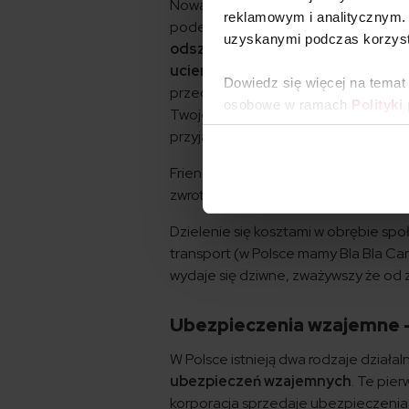
Nowatorska inicjatywa pozwala grupie
reklamowym i analitycznym. 
podejście do ubezpieczeń ma zwiększy
uzyskanymi podczas korzysta
odszkodowania pochodzą ze wspóln
ucierpią finanse grupy
. Każda osz
Dowiedz się więcej na temat
przechodzi na poczet następnej skła
osobowe w ramach
Polityki
Twoje ryzykowne zachowanie może wpł
przyjaciele, starasz się go uniknąć za
Friendsurance, które działa już od 
zwrot warty tyle co jedna trzecia pła
Dzielenie się kosztami w obrębie sp
transport (w Polsce mamy Bla Bla Car
wydaje się dziwne, zważywszy że od 
Ubezpieczenia wzajemne 
W Polsce istnieją dwa rodzaje działa
ubezpieczeń wzajemnych
. Te pie
korporacja sprzedaje ubezpieczenia