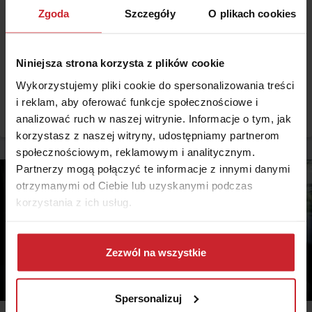
Zgoda
Szczegóły
O plikach cookies
2014.10.10
Od mebli po ubezpieczenie, czyli polisa z Ikei
Niniejsza strona korzysta z plików cookie
Co to za miejsce? Można tam kupić meble do salonu, ogrodową
altankę, artykuły gospodarstwa domowego i… ubezpieczenia dla
Wykorzystujemy pliki cookie do spersonalizowania treści
dzieci i kobiet w ciąży. Tendencja do tworzenia ogromnych centrów
i reklam, aby oferować funkcje społecznościowe i
handlowych, w których można kupić wszystko – od produktów
Czytaj więcej
analizować ruch w naszej witrynie. Informacje o tym, jak
pierwszej potrzeby, przez sprzęty RTV i AGD, materiały budowlane i
meble, po produkty finansowe, dotarła z impetem do Szwecji.
korzystasz z naszej witryny, udostępniamy partnerom
społecznościowym, reklamowym i analitycznym.
Partnerzy mogą połączyć te informacje z innymi danymi
otrzymanymi od Ciebie lub uzyskanymi podczas
korzystania z ich usług.
Dowiedz się więcej na temat tego, kim jesteśmy, jak
można się z nami skontaktować i w jaki sposób
Zezwól na wszystkie
przetwarzamy dane osobowe w ramach
Polityki
prywatności
.
Spersonalizuj