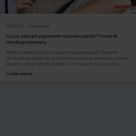
2025.11.14 •
Samochód
Co po zdanym egzaminie na prawo jazdy? Poradnik
młodego kierowcy
Właśnie zdałeś praktyczny egzamin na prawo jazdy? Świetnie!
Zanim jednak wsiądziesz za kierownicą własnego samochodu, musisz
dopełnić jeszcze kilka formalności. Co trzeba zrobić po zdaniu
egzaminu na prawo jazdy? Poznaj praktyczne wskazówki, dzięki
Czytaj więcej
którym szybko załatwisz sprawy urzędowe i będziesz mógł prowadzić
swoje auto.