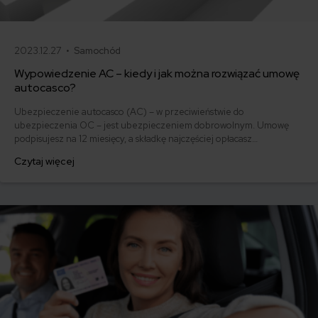
2023.12.27 •
Samochód
Wypowiedzenie AC – kiedy i jak można rozwiązać umowę
autocasco?
Ubezpieczenie autocasco (AC) – w przeciwieństwie do
ubezpieczenia OC – jest ubezpieczeniem dobrowolnym. Umowę
podpisujesz na 12 miesięcy, a składkę najczęściej opłacasz
jednorazowo. Co w przypadku, gdy udało Ci się znaleźć lepszą
Czytaj więcej
ofertę lub zdecydowałeś się sprzedać samochód w trakcie trwania
umowy? Sprawdź, w jakich sytuacjach ubezpieczenie AC wygasa
samo, a kiedy można odstąpić od umowy.