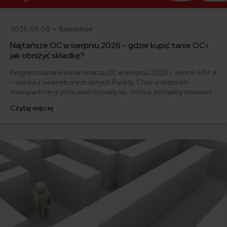
2026.08.06 •
Samochód
Najtańsze OC w sierpniu 2026 – gdzie kupić tanie OC i
jak obniżyć składkę?
Prognozowana średnia cena za OC w sierpniu 2026 r. wynosi 649 zł
– wynika z wewnętrznych danych Punkty. Choć w ostatnich
miesiącach ceny polis ustabilizowały się, różnice pomiędzy stawkami
za ubezpieczenie są ogromne. Jedni płacą zaledwie nieco ponad
Czytaj więcej
500 zł, inni – powyżej 1500 zł. Gdzie znaleźć najtańsze OC w Polsce
i jak obniżyć koszty ubezpieczenia samochodu? Odpowiadamy na
podstawie najnowszych danych z rynku.