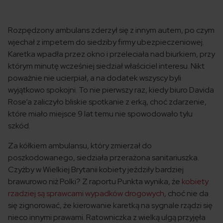
Rozpędzony ambulans zderzył się z innym autem, po czym
wjechał z impetem do siedziby firmy ubezpieczeniowej.
Karetka wpadła przez okno i przeleciała nad biurkiem, przy
którym minutę wcześniej siedział właściciel interesu. Nikt
poważnie nie ucierpiał, a na dodatek wszyscy byli
wyjątkowo spokojni. To nie pierwszy raz, kiedy biuro Davida
Rose’a zaliczyło bliskie spotkanie z erką, choć zdarzenie,
które miało miejsce 9 lat temu nie spowodowało tylu
szkód.
Za kółkiem ambulansu, który zmierzał do
poszkodowanego, siedziała przerażona sanitariuszka.
Czyżby w Wielkiej Brytanii kobiety jeździły bardziej
brawurowo niż Polki? Z raportu Punkta wynika, że
kobiety
rzadziej są sprawcami wypadków drogowych
, choć nie da
się zignorować, że kierowanie karetką na sygnale rządzi się
nieco innymi prawami. Ratowniczka z wielką ulgą przyjęła