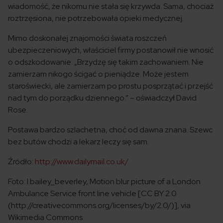
wiadomość, że nikomu nie stała się krzywda. Sama, chociaż
roztrzęsiona, nie potrzebowała opieki medycznej.
Mimo doskonałej znajomości świata roszczeń
ubezpieczeniowych, właściciel firmy postanowił nie wnosić
o odszkodowanie. „Brzydzę się takim zachowaniem. Nie
zamierzam nikogo ścigać o pieniądze. Może jestem
staroświecki, ale zamierzam po prostu posprzątać i przejść
nad tym do porządku dziennego.” – oświadczył David
Rose.
Postawa bardzo szlachetna, choć od dawna znana. Szewc
bez butów chodzi a lekarz leczy się sam.
Źródło:
http://www.dailymail.co.uk/
Foto: l.bailey_beverley, Motion blur picture of a London
Ambulance Service front line vehicle [CC BY 2.0
(http://creativecommons.org/licenses/by/2.0/)], via
Wikimedia Commons