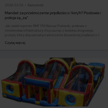
2026.03.05 •
Samochód
Mandat za przekroczenie prędkości o 1 km/h? Posłowie i
policja są „za”
Jak ustalił reporter RMF FM Mariusz Piekarski, posłowie z
ministerstwa infrastruktury chcą usunąć z kodeksu drogowego
przepis, który dopuszczał przekroczenie dozwolonej prędkości o 10
km/h. Może to oznaczać, że kierowca otrzyma mandat za
Czytaj więcej
przekroczenie prędkości już o 1 km/h.