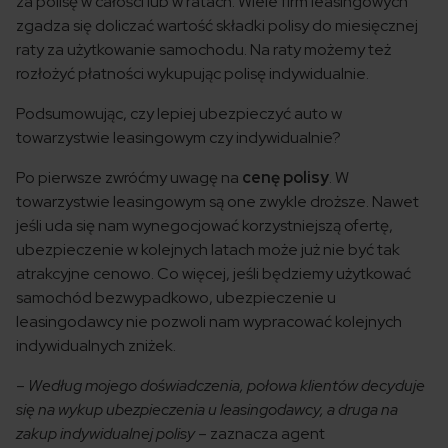
za polisę w całości lub w ratach. Wiele firm leasingowych
zgadza się doliczać wartość składki polisy do miesięcznej
raty za użytkowanie samochodu. Na raty możemy też
rozłożyć płatności wykupując polisę indywidualnie.
Podsumowując, czy lepiej ubezpieczyć auto w
towarzystwie leasingowym czy indywidualnie?
Po pierwsze zwróćmy uwagę na
cenę polisy
. W
towarzystwie leasingowym są one zwykle droższe. Nawet
jeśli uda się nam wynegocjować korzystniejszą ofertę,
ubezpieczenie w kolejnych latach może już nie być tak
atrakcyjne cenowo. Co więcej, jeśli będziemy użytkować
samochód bezwypadkowo, ubezpieczenie u
leasingodawcy nie pozwoli nam wypracować kolejnych
indywidualnych zniżek.
–
Według mojego doświadczenia, połowa klientów decyduje
się na wykup ubezpieczenia u leasingodawcy, a druga na
zakup indywidualnej polisy
– zaznacza agent