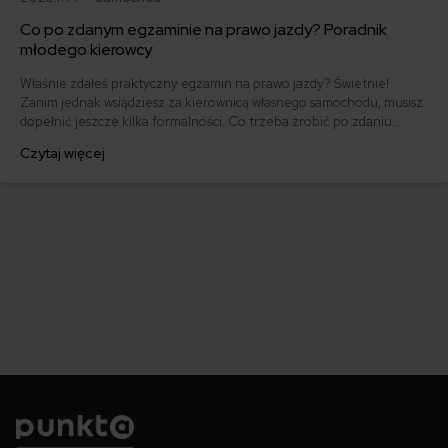
Co po zdanym egzaminie na prawo jazdy? Poradnik
młodego kierowcy
Właśnie zdałeś praktyczny egzamin na prawo jazdy? Świetnie!
Zanim jednak wsiądziesz za kierownicą własnego samochodu, musisz
dopełnić jeszcze kilka formalności. Co trzeba zrobić po zdaniu
egzaminu na prawo jazdy? Poznaj praktyczne wskazówki, dzięki
Czytaj więcej
którym szybko załatwisz sprawy urzędowe i będziesz mógł prowadzić
swoje auto.