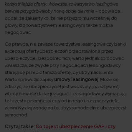
korzystniejsze oferty. Wówczas, towarzystwo leasingowe
pewnie przygotowałoby nową opcję dla mnie
– opowiada. I
dodał, że żałuje tylko, że nie przyszło mu wcześniej do
głowy, iż z towarzystwem leasingowym także można
negocjować.
Co prawda, nie zawsze towarzystwa leasingowe czy banki
akceptują oferty ubezpieczeń przedstawione przez
ubezpieczycieli bezpośrednich, warto jednak spróbować.
Zwłaszcza, że zwykle przy negocjacjach leasingodawcy
starają się przebić tańszą ofertę, by utrzymać klienta.
Warto sprawdzić zapisy
umowy leasingowej
. Może się
zdarzyć, że ubezpieczyciel jest wskazany „na sztywno”,
wtedy niewiele da się już ugrać. Leasingodawcy wymagają
też często pisemnej oferty od innego ubezpieczyciela,
zanim wyrażą zgodę na to, abyś samodzielnie ubezpieczył
samochód.
Czytaj także:
Co to jest ubezpieczenie GAP i czy