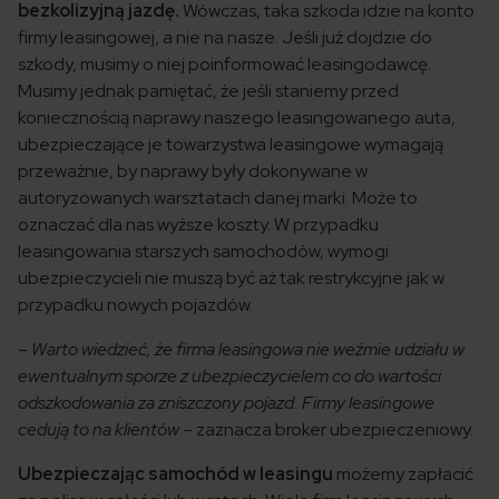
bezkolizyjną jazdę.
Wówczas, taka szkoda idzie na konto
firmy leasingowej, a nie na nasze. Jeśli już dojdzie do
szkody, musimy o niej poinformować leasingodawcę.
Musimy jednak pamiętać, że jeśli staniemy przed
koniecznością naprawy naszego leasingowanego auta,
ubezpieczające je towarzystwa leasingowe wymagają
przeważnie, by naprawy były dokonywane w
autoryzowanych warsztatach danej marki. Może to
oznaczać dla nas wyższe koszty. W przypadku
leasingowania starszych samochodów, wymogi
ubezpieczycieli nie muszą być aż tak restrykcyjne jak w
przypadku nowych pojazdów.
–
Warto wiedzieć, że firma leasingowa nie weźmie udziału w
ewentualnym sporze z ubezpieczycielem co do wartości
odszkodowania za zniszczony pojazd. Firmy leasingowe
cedują to na klientów
– zaznacza broker ubezpieczeniowy.
Ubezpieczając samochód w leasingu
możemy zapłacić