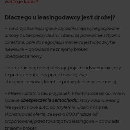
warto je kupić?
Dlaczego u leasingodawcy jest drożej?
–
Towarzystwa leasingowe czy banki mają wynegocjowane
umowy z ubezpieczycielami. Stawki są przeważnie sztywno
określone, pole do negocjacji i manewru jest więc zwykle
niewielkie
– opowiada mi znajomy broker
ubezpieczeniowy.
Jego zdaniem, ubezpieczając pojazd indywidualnie, czy
to przez agenta, czy przez towarzystwo
ubezpieczeniowe, klient za polisy płaci znacznie mniej.
–
Miałem ostatnio taki przypadek. Klient zwrócił się do mnie w
sprawie
ubezpieczenia samochodu
, który wziął w leasing.
Nie było to nowe auto, bo trzyletnie. Udało mi się tak
skonstruować ofertę, że była o 800 zł niższa od
proponowanej przez towarzystwo leasingowe
– opowiada
znajomy broker.