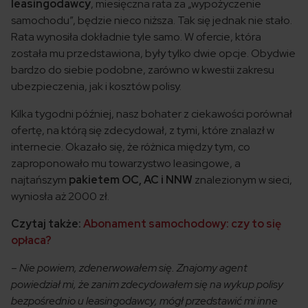
leasingodawcy
, miesięczna rata za „wypożyczenie
samochodu”, będzie nieco niższa. Tak się jednak nie stało.
Rata wynosiła dokładnie tyle samo. W ofercie, która
została mu przedstawiona, były tylko dwie opcje. Obydwie
bardzo do siebie podobne, zarówno w kwestii zakresu
ubezpieczenia, jak i kosztów polisy.
Kilka tygodni później, nasz bohater z ciekawości porównał
ofertę, na którą się zdecydował, z tymi, które znalazł w
internecie. Okazało się, że różnica między tym, co
zaproponowało mu towarzystwo leasingowe, a
najtańszym
pakietem OC, AC i NNW
znalezionym w sieci,
wyniosła aż 2000 zł.
Czytaj także:
Abonament samochodowy: czy to się
opłaca?
–
Nie powiem, zdenerwowałem się. Znajomy agent
powiedział mi, że zanim zdecydowałem się na wykup polisy
bezpośrednio u leasingodawcy, mógł przedstawić mi inne