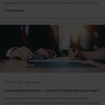
gospodarczą decydują się na taką opcję, ponieważ jest korzystniejsza
od zaciągania kredytu na samochód. Musisz jednak pamiętać, że
Czytaj więcej
ubezpieczenie samochodu w leasingu musi być pełne. To znaczy, że
samo OC leasingowanego auta nie będzie wystarczające.
2024.10.08 •
Samochód
Leasing konsumencki – czym jest i kiedy warto go wziąć?
Leasing samochodów to dość popularna forma finansowania
pojazdów wśród właścicieli przedsiębiorstw. Dzieje się tak ze względu