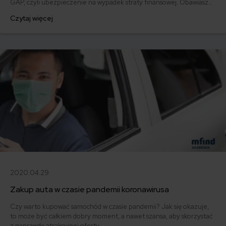
GAP, czyli ubezpieczenie na wypadek straty finansowej. Obawiasz
się, że gdy stracisz swoje auto, odszkodowanie z AC nie wystarczy na
Czytaj więcej
spłatę kredytu? Dowiedz się, na czym polega ubezpieczenie GAP i
czy możliwe jest objęcie nim pojazdów powyżej 3,5 tony.
2020.04.29
Zakup auta w czasie pandemii koronawirusa
Czy warto kupować samochód w czasie pandemii? Jak się okazuje,
to może być całkiem dobry moment, a nawet szansa, aby skorzystać
z naprawdę atrakcyjnej oferty.