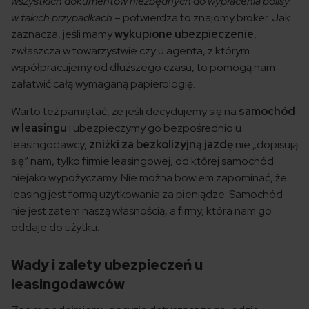
wszystkich dokumentów niezbędnych do wypłacenia polisy
w takich przypadkach
– potwierdza to znajomy broker. Jak
zaznacza, jeśli mamy
wykupione ubezpieczenie
,
zwłaszcza w towarzystwie czy u agenta, z którym
współpracujemy od dłuższego czasu, to pomogą nam
załatwić całą wymaganą papierologię.
Warto też pamiętać, że jeśli decydujemy się na
samochód
w leasingu
i ubezpieczymy go bezpośrednio u
leasingodawcy,
zniżki za bezkolizyjną jazdę
nie „dopisują
się” nam, tylko firmie leasingowej, od której samochód
niejako wypożyczamy. Nie można bowiem zapominać, że
leasing jest formą użytkowania za pieniądze. Samochód
nie jest zatem naszą własnością, a firmy, która nam go
oddaje do użytku.
Wady i zalety ubezpieczeń u
leasingodawców