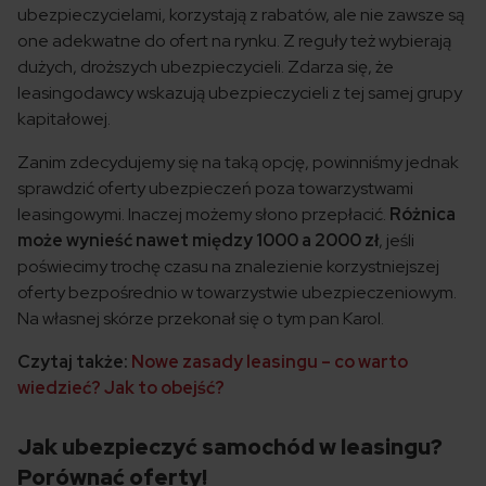
ubezpieczycielami, korzystają z rabatów, ale nie zawsze są
one adekwatne do ofert na rynku. Z reguły też wybierają
dużych, droższych ubezpieczycieli. Zdarza się, że
leasingodawcy wskazują ubezpieczycieli z tej samej grupy
kapitałowej.
Zanim zdecydujemy się na taką opcję, powinniśmy jednak
sprawdzić oferty ubezpieczeń poza towarzystwami
leasingowymi. Inaczej możemy słono przepłacić.
Różnica
może wynieść nawet między 1000 a 2000 zł
, jeśli
poświecimy trochę czasu na znalezienie korzystniejszej
oferty bezpośrednio w towarzystwie ubezpieczeniowym.
Na własnej skórze przekonał się o tym pan Karol.
Czytaj także:
Nowe zasady leasingu – co warto
wiedzieć? Jak to obejść?
Jak ubezpieczyć samochód w leasingu?
Porównać oferty!