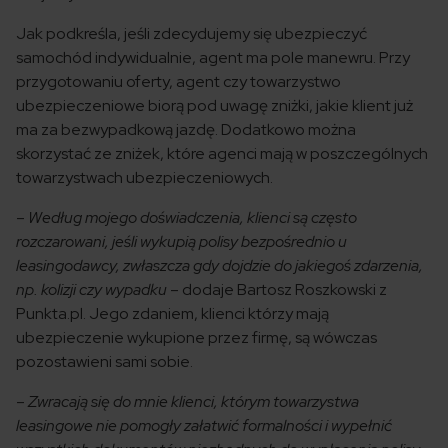
Jak podkreśla, jeśli zdecydujemy się ubezpieczyć
samochód indywidualnie, agent ma pole manewru. Przy
przygotowaniu oferty, agent czy towarzystwo
ubezpieczeniowe biorą pod uwagę zniżki, jakie klient już
ma za bezwypadkową jazdę. Dodatkowo można
skorzystać ze zniżek, które agenci mają w poszczególnych
towarzystwach ubezpieczeniowych.
–
Według mojego doświadczenia, klienci są często
rozczarowani, jeśli wykupią polisy bezpośrednio u
leasingodawcy, zwłaszcza gdy dojdzie do jakiegoś zdarzenia,
np. kolizji czy wypadku
– dodaje Bartosz Roszkowski z
Punkta.pl. Jego zdaniem, klienci którzy mają
ubezpieczenie wykupione przez firmę, są wówczas
pozostawieni sami sobie.
–
Zwracają się do mnie klienci, którym towarzystwa
leasingowe nie pomogły załatwić formalności i wypełnić