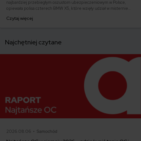
najbardziej przebiegłym oszustom ubezpieczeniowym w Polsce,
opiewała polisa czterech BMW X5, które wzięły udział w misternie
uknutej próbie wyłudzenia odszkodowania. Intryga ukryta pod
Czytaj więcej
pretekstem „bezpieczeństwa państwa” została zdemaskowana przez
dyrektora biura bezpieczeństwa PZU.
Najchętniej czytane
2026.08.06 •
Samochód