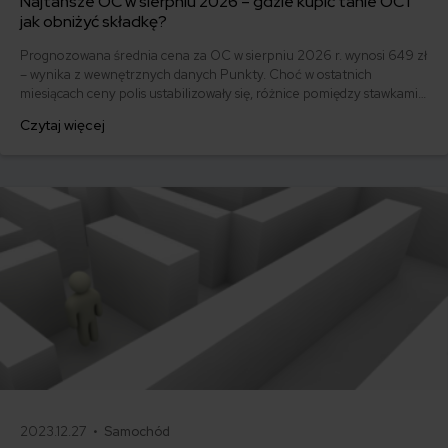
Najtańsze OC w sierpniu 2026 – gdzie kupić tanie OC i
jak obniżyć składkę?
Prognozowana średnia cena za OC w sierpniu 2026 r. wynosi 649 zł
– wynika z wewnętrznych danych Punkty. Choć w ostatnich
miesiącach ceny polis ustabilizowały się, różnice pomiędzy stawkami
za ubezpieczenie są ogromne. Jedni płacą zaledwie nieco ponad
Czytaj więcej
500 zł, inni – powyżej 1500 zł. Gdzie znaleźć najtańsze OC w Polsce
i jak obniżyć koszty ubezpieczenia samochodu? Odpowiadamy na
podstawie najnowszych danych z rynku.
2023.12.27 •
Samochód