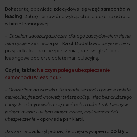
Bohater tej opowieści zdecydował się wziąć
samochód w
leasing
. Dał się namówić na wykup ubezpieczenia od razu
w firmie leasingowej.
–
Chciałem zaoszczędzić czas, dlatego zdecydowałem się na
taką opcję
– zaznacza pan Karol. Dodatkowo usłyszał, że w
przypadku kupna ubezpieczenia „na zewnątrz”, firma
leasingowa pobierze opłatę manipulacyjną.
Czytaj także:
Na czym polega ubezpieczenie
samochodu w leasingu?
–
Doszedłem do wniosku, że szkoda zachodu i pewnie opłata
manipulacyjna zrównoważy tańszą polisę, więc bez dłuższego
namysłu zdecydowałem się mieć pełen pakiet załatwiony w
jednym miejscu i w tym samym czasie, czyli samochód i
ubezpieczenie
– opowiada pan Karol.
Jak zaznacza, liczył jednak, że dzięki wykupieniu
polisy u