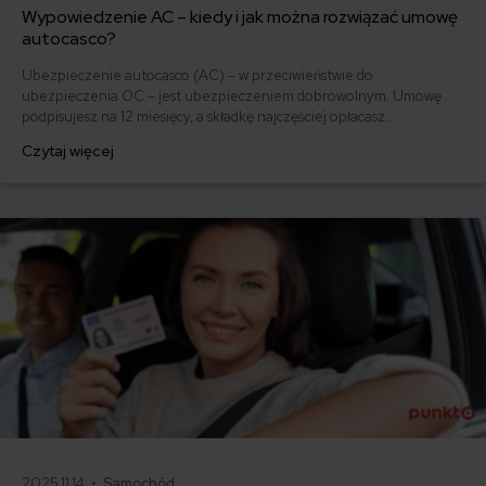
Wypowiedzenie AC – kiedy i jak można rozwiązać umowę
autocasco?
Ubezpieczenie autocasco (AC) – w przeciwieństwie do
ubezpieczenia OC – jest ubezpieczeniem dobrowolnym. Umowę
podpisujesz na 12 miesięcy, a składkę najczęściej opłacasz
jednorazowo. Co w przypadku, gdy udało Ci się znaleźć lepszą
Czytaj więcej
ofertę lub zdecydowałeś się sprzedać samochód w trakcie trwania
umowy? Sprawdź, w jakich sytuacjach ubezpieczenie AC wygasa
samo, a kiedy można odstąpić od umowy.
2025.11.14 •
Samochód