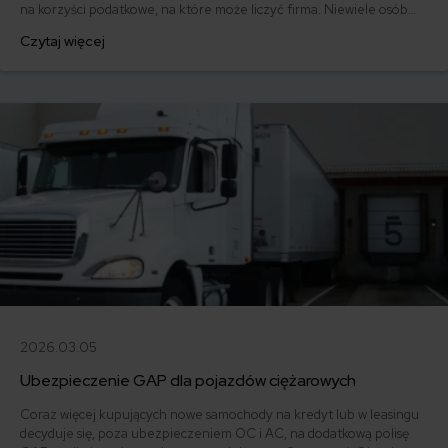
na korzyści podatkowe, na które może liczyć firma. Niewiele osób
jednak wie, że osoba prywatna także może skorzystać z tego rodzaju
Czytaj więcej
finansowania. Mamy wówczas do czynienia z leasingiem
konsumenckim. Czy jest opłacalny? Jakie ma zalety, a jakie wady?
Poznaj odpowiedzi na te pytania!
2026.03.05
Ubezpieczenie GAP dla pojazdów ciężarowych
Coraz więcej kupujących nowe samochody na kredyt lub w leasingu
decyduje się, poza ubezpieczeniem OC i AC, na dodatkową polisę