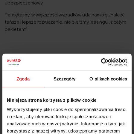
ubezpieczeniowy.
Pamiętajmy, w większości wypadków uda nam się znaleźć
tańsze i lepsze rozwiązanie, nie bierzmy leasingu „z całym
pakietem”.
Masz pytania o ubezpieczenie?
Zgoda
Szczegóły
O plikach cookies
Nasi eksperci chętnie
Ci pomogą!
Niniejsza strona korzysta z plików cookie
Wykorzystujemy pliki cookie do spersonalizowania treści
Zamów rozmowę
i reklam, aby oferować funkcje społecznościowe i
analizować ruch w naszej witrynie. Informacje o tym, jak
+48 22 490 9000
korzystasz z naszej witryny, udostępniamy partnerom