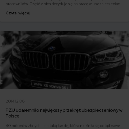
pracowników. Część z nich decyduje się na pracę w ubezpieczeniach
bez wiedzy, jak wygląda codzienność agenta ubezpieczeniowego.
Czytaj więcej
Czy jest to droga dla Ciebie? Sprawdź!
2014.12.08
PZU udaremniło największy przekręt ubezpieczeniowy w
Polsce
40 milionów złotych – na taką kwotę, która nie śniła się dotąd nawet