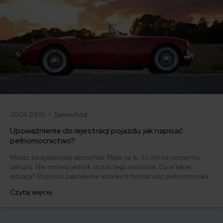
2024.09.10 •
Samochód
Upoważnienie do rejestracji pojazdu: jak napisać
pełnomocnictwo?
Musisz zarejestrować samochód. Masz na to 30 dni od momentu
zakupu. Nie możesz jednak zrobić tego osobiście. Co w takiej
sytuacji? Poproś o załatwienie wszelkich formalności pełnomocnika.
W tym celu musisz jednak sporządzić upoważnienie do rejestracji
Czytaj więcej
pojazdu. Jak napisać pełnomocnictwo? Co powinno zawierać
upoważnienie do zarejestrowania auta? Poniżej odpowiadamy na
wszystkie te pytania!