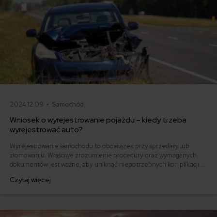
2024.12.09 •
Samochód
Wniosek o wyrejestrowanie pojazdu – kiedy trzeba
wyrejestrować auto?
Wyrejestrowanie samochodu to obowiązek przy sprzedaży lub
złomowaniu. Właściwe zrozumienie procedury oraz wymaganych
dokumentów jest ważne, aby uniknąć niepotrzebnych komplikacji.
W tym artykule przedstawimy krok po kroku, jak złożyć wniosek o
Czytaj więcej
wyrejestrowanie auta, jakie są konieczne formalności oraz na co
zwrócić szczególną uwagę, aby cały proces przebiegł sprawnie i
bezproblemowo.