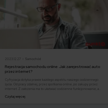
2023.12.27 •
Samochód
Rejestracja samochodu online. Jak zarejestrować auto
przez internet?
Cyfryzacja dotyka prawie każdego aspektu naszego codziennego
życia. Od pracy zdalnej, przez spotkania online, po zakupy przez
internet. Z założenia ma to ułatwiać codzienne funkcjonowanie, a
także automatyzować i przyspieszać pracę. W ostatnich latach
Czytaj więcej
rozpoczęła się także cyfryzacja formalności i składania dokumentacji
w naszym kraju.