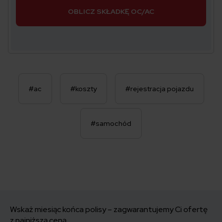
OBLICZ SKŁADKĘ OC/AC
#ac
#koszty
#rejestracja pojazdu
#samochód
Wskaż miesiąc końca polisy – zagwarantujemy Ci ofertę
z najniższą ceną.