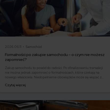
2026.06.11 •
Samochód
Formalności po zakupie samochodu – o czym nie możesz
zapomnieć?
Zakup samochodu to powód do radości. Po sfinalizowaniu transakcji
nie można jednak zapomnieć o formalnościach, które czekają na
nowego właściciela. Niedopełnienie obowiązków może się wiązać z
przykrymi konsekwencjami. Sprawdź, jakie formalności przy kupnie
Czytaj więcej
samochodu są niezbędne.