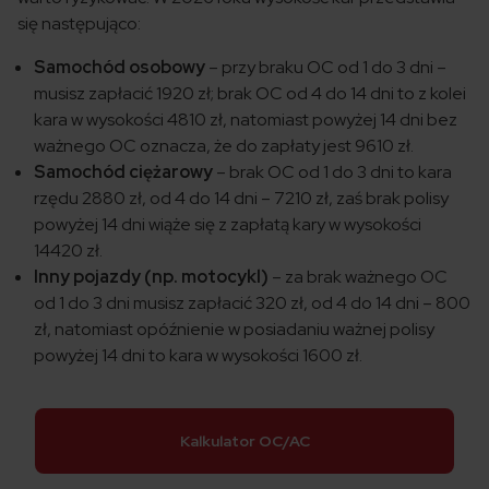
się następująco:
Samochód osobowy
– przy braku OC od 1 do 3 dni –
musisz zapłacić 1920 zł; brak OC od 4 do 14 dni to z kolei
kara w wysokości 4810 zł, natomiast powyżej 14 dni bez
ważnego OC oznacza, że do zapłaty jest 9610 zł.
Samochód ciężarowy
– brak OC od 1 do 3 dni to kara
rzędu 2880 zł, od 4 do 14 dni – 7210 zł, zaś brak polisy
powyżej 14 dni wiąże się z zapłatą kary w wysokości
14420 zł.
Inny pojazdy (np. motocykl)
– za brak ważnego OC
od 1 do 3 dni musisz zapłacić 320 zł, od 4 do 14 dni – 800
zł, natomiast opóźnienie w posiadaniu ważnej polisy
powyżej 14 dni to kara w wysokości 1600 zł.
Kalkulator OC/AC