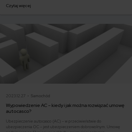
za ubezpieczenie są ogromne. Jedni płacą zaledwie nieco ponad
Czytaj więcej
500 zł, inni – powyżej 1500 zł. Gdzie znaleźć najtańsze OC w Polsce
i jak obniżyć koszty ubezpieczenia samochodu? Odpowiadamy na
podstawie najnowszych danych z rynku.
2023.12.27 •
Samochód
Wypowiedzenie AC – kiedy i jak można rozwiązać umowę
autocasco?
Ubezpieczenie autocasco (AC) – w przeciwieństwie do
ubezpieczenia OC – jest ubezpieczeniem dobrowolnym. Umowę