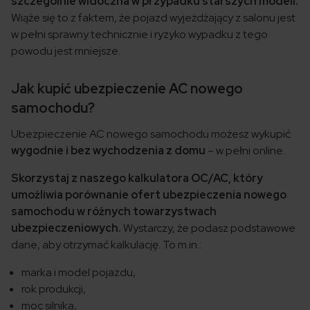
szczególnie widoczna w przypadku starszych modeli.
Wiąże się to z faktem, że pojazd wyjeżdżający z salonu jest
w pełni sprawny technicznie i ryzyko wypadku z tego
powodu jest mniejsze.
Jak kupić ubezpieczenie AC nowego
samochodu?
Ubezpieczenie AC nowego samochodu możesz wykupić
wygodnie i bez wychodzenia z domu
– w pełni online.
Skorzystaj z naszego kalkulatora OC/AC, który
umożliwia porównanie ofert ubezpieczenia nowego
samochodu w różnych towarzystwach
ubezpieczeniowych.
Wystarczy, że podasz podstawowe
dane, aby otrzymać kalkulację. To m.in.:
marka i model pojazdu,
rok produkcji,
moc silnika,