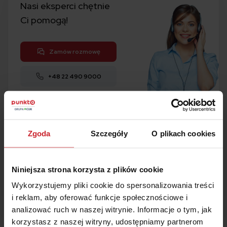
Nasi eksperci chętnie
Ci pomogą!
Zamów rozmowę
+48 22 490 9000
Kalkulator
OC i AC
Zgoda
Szczegóły
O plikach cookies
1
Porównaj w 5 minut
2
Kup ubezpieczenie
Niniejsza strona korzysta z plików cookie
3
Zaoszczędź
nawet 50%
Wykorzystujemy pliki cookie do spersonalizowania treści
i reklam, aby oferować funkcje społecznościowe i
Oblicz składkę
analizować ruch w naszej witrynie. Informacje o tym, jak
korzystasz z naszej witryny, udostępniamy partnerom