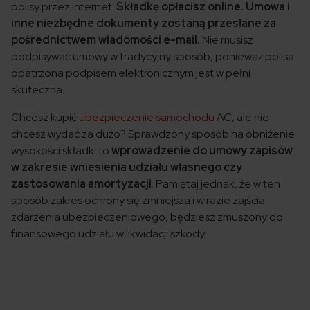
polisy przez internet.
Składkę opłacisz online. Umowa i
inne niezbędne dokumenty zostaną przesłane za
pośrednictwem wiadomości e-mail.
Nie musisz
podpisywać umowy w tradycyjny sposób, ponieważ polisa
opatrzona podpisem elektronicznym jest w pełni
skuteczna.
Chcesz kupić
ubezpieczenie samochodu
AC, ale nie
chcesz wydać za dużo? Sprawdzony sposób na obniżenie
wysokości składki to
wprowadzenie do umowy zapisów
w zakresie wniesienia udziału własnego czy
zastosowania amortyzacji
. Pamiętaj jednak, że w ten
sposób zakres ochrony się zmniejsza i w razie zajścia
zdarzenia ubezpieczeniowego, będziesz zmuszony do
finansowego udziału w likwidacji szkody.