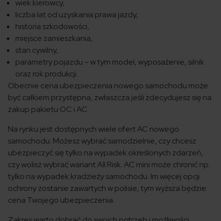
wiek kierowcy,
liczba lat od uzyskania prawa jazdy,
historia szkodowości,
miejsce zamieszkania,
stan cywilny,
parametry pojazdu – w tym model, wyposażenie, silnik
oraz rok produkcji.
Obecnie cena ubezpieczenia nowego samochodu może
być całkiem przystępna, zwłaszcza jeśli zdecydujesz się na
zakup pakietu OC i AC.
Na rynku jest dostępnych wiele ofert AC nowego
samochodu. Możesz wybrać samodzielnie, czy chcesz
ubezpieczyć się tylko na wypadek określonych zdarzeń,
czy wolisz wybrać wariant All Risk. AC mini może chronić np.
tylko na wypadek kradzieży samochodu. Im więcej opcji
ochrony zostanie zawartych w polisie, tym wyższa będzie
cena Twojego ubezpieczenia.
Zakres warto dobrać do swoich potrzeb i możliwości