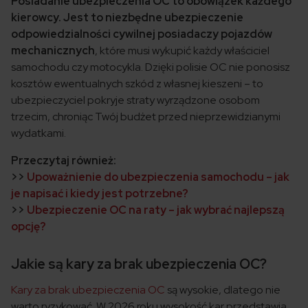
Posiadanie ubezpieczenia OC to obowiązek każdego
kierowcy. Jest to niezbędne ubezpieczenie
odpowiedzialności cywilnej posiadaczy pojazdów
mechanicznych
, które
musi wykupić każdy właściciel
samochodu czy motocykla. Dzięki polisie OC nie ponosisz
kosztów ewentualnych szkód z własnej kieszeni – to
ubezpieczyciel pokryje straty wyrządzone osobom
trzecim, chroniąc Twój budżet przed nieprzewidzianymi
wydatkami.
Przeczytaj również:
>>
Upoważnienie do ubezpieczenia samochodu – jak
je napisać i kiedy jest potrzebne?
>>
Ubezpieczenie OC na raty – jak wybrać najlepszą
opcję?
Jakie są kary za brak ubezpieczenia OC?
Kary za brak ubezpieczenia OC
są wysokie, dlatego nie
warto ryzykować. W 2026 roku wysokość kar przedstawia