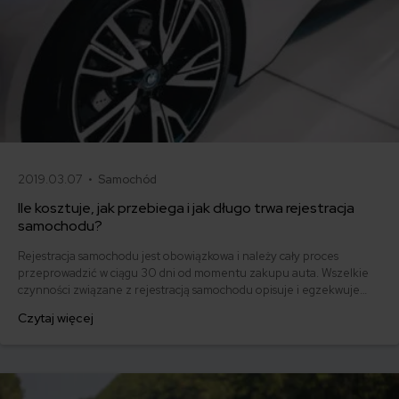
2019.03.07 •
Samochód
Ile kosztuje, jak przebiega i jak długo trwa rejestracja
samochodu?
Rejestracja samochodu jest obowiązkowa i należy cały proces
przeprowadzić w ciągu 30 dni od momentu zakupu auta. Wszelkie
czynności związane z rejestracją samochodu opisuje i egzekwuje
ustawa Prawo o ruchu drogowym. Zgodnie z przepisami właściciel
Czytaj więcej
składa wniosek o rejestrację samochodu, a tej dokonuje wydając
dowód rejestracyjny i tablice starosta odpowiedni miejscu
zamieszkania właściciela samochodu.