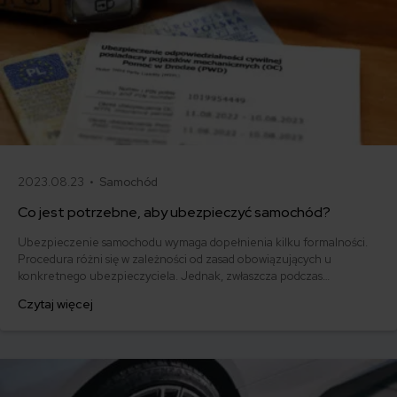
2023.08.23 •
Samochód
Co jest potrzebne, aby ubezpieczyć samochód?
Ubezpieczenie samochodu wymaga dopełnienia kilku formalności.
Procedura różni się w zależności od zasad obowiązujących u
konkretnego ubezpieczyciela. Jednak, zwłaszcza podczas
podpisywania pierwszej umowy, musisz zgromadzić określone
Czytaj więcej
dokumenty. Sprawdź, co jest potrzebne do ubezpieczenia
samochodu.