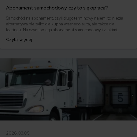
Abonament samochodowy: czy to się opłaca?
Samochód na abonament, czyli długoterminowy najem, to niezła
alternatywa nie tylko dla kupna własnego auta, ale także dla
leasingu. Na czym polega abonament samochodowy i z jakimi
korzyściami się wiąże? Ile zapłacimy wybierając auto na abonament?
Czytaj więcej
Sprawdzamy!
2026.03.05