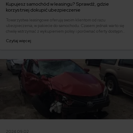
Kupujesz samochód w leasingu? Sprawdź, gdzie
korzystniej dokupić ubezpieczenie
Towarzystwa leasingowe oferują swoim klientom od razu
ubezpieczenia, w pakiecie do samochodu. Czasem jednak warto się
chwilę wstrzymać z wykupieniem polisy i porównać oferty dostępne
na rynku, by nie przepłacić. Różnice mogą sięgać ponad 1000 zł.
Czytaj więcej
Podpowiadamy, jak ubezpieczyć samochód w leasingu.
2024.09.02