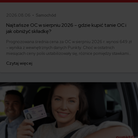
2026.08.06 •
Samochód
Najtańsze OC w sierpniu 2026 – gdzie kupić tanie OC i
jak obniżyć składkę?
Prognozowana średnia cena za OC w sierpniu 2026 r. wynosi 649 zł
– wynika z wewnętrznych danych Punkty. Choć w ostatnich
miesiącach ceny polis ustabilizowały się, różnice pomiędzy stawkami
za ubezpieczenie są ogromne. Jedni płacą zaledwie nieco ponad
Czytaj więcej
500 zł, inni – powyżej 1500 zł. Gdzie znaleźć najtańsze OC w Polsce
i jak obniżyć koszty ubezpieczenia samochodu? Odpowiadamy na
podstawie najnowszych danych z rynku.