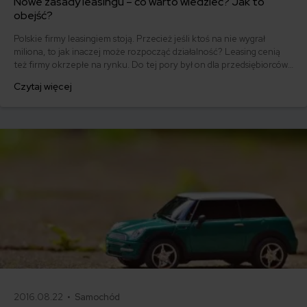
Nowe zasady leasingu – co warto wiedzieć? Jak to
obejść?
Polskie firmy leasingiem stoją. Przecież jeśli ktoś na nie wygrał
miliona, to jak inaczej może rozpocząć działalność? Leasing cenią
też firmy okrzepłe na rynku. Do tej pory był on dla przedsiębiorców
przyjazną formą pożyczki, w której przedmiotem nie są pieniądze,
Czytaj więcej
ale samochód lub inny środek trwały. Jednak od tego roku w
przepisach dotyczących leasingu pojawiły się zmiany. Nowe zasady
leasingu - co warto wiedzieć?
2016.08.22 •
Samochód