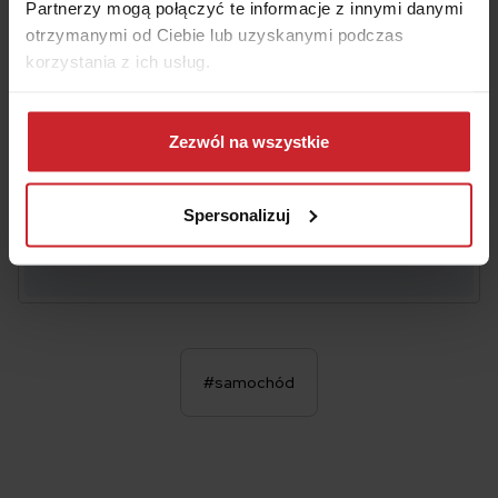
Data urodzenia właściciela pojazdu
Partnerzy mogą połączyć te informacje z innymi danymi
otrzymanymi od Ciebie lub uzyskanymi podczas
korzystania z ich usług.
Akceptuję
Regulamin
świadczenia usług drogą
Dowiedz się więcej na temat tego, kim jesteśmy, jak
elektroniczną i zawierania umów na odległość oraz
Informacje
o multiagencie i administratorze danych.
można się z nami skontaktować i w jaki sposób
Zezwól na wszystkie
przetwarzamy dane osobowe w ramach
Polityki
prywatności
.
OBLICZ SKŁADKĘ OC/AC
Spersonalizuj
#samochód