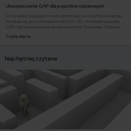
Ubezpieczenie GAP dla pojazdów ciężarowych
Coraz więcej kupujących nowe samochody na kredyt lub w leasingu
decyduje się, poza ubezpieczeniem OC i AC, na dodatkową polisę
GAP, czyli ubezpieczenie na wypadek straty finansowej. Obawiasz
się, że gdy stracisz swoje auto, odszkodowanie z AC nie wystarczy na
Czytaj więcej
spłatę kredytu? Dowiedz się, na czym polega ubezpieczenie GAP i
czy możliwe jest objęcie nim pojazdów powyżej 3,5 tony.
Najchętniej czytane