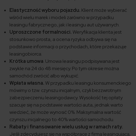
Elastyczność wyboru pojazdu.
Klient może wybierać
wśród wielu marek i modeli zarówno w przypadku
leasingu fabrycznego, jak i leasingu aut używanych.
Uproszczone formalności.
Weryfikacja klienta jest
stosunkowo prosta, a ocena ryzyka odbywa się na
podstawie informacji o przychodach, które przekazuje
leasingobiorca.
Krótka umowa
. Umowa leasingu podpisywana jest
zwykle na 24 do 48 miesięcy. Po tym okresie można
samochód zwrócić albo wykupić.
Wpłata własna.
W przypadku leasingu konsumenckiego
mówimy o tzw. czynszu inicjalnym, czyli bezzwrotnym
zabezpieczeniu leasingodawcy. Wysokość tej opłaty
szacuje się na podstawie wartości auta, jednak warto
wiedzieć, że może wynosić 0%. Maksymalna wartość
czynszu inicjalnego to 40% wartości samochodu.
Rabaty i finansowanie wielu usług w ramach raty.
Jeśli zdecydujesz się na współpracę z firmą leasingującą,