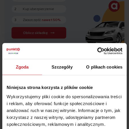
2
Kup ubezpieczenie
3
Zaoszczędź
nawet 50%
Oblicz składkę
Zgoda
Szczegóły
O plikach cookies
Oszczędź na
OC/AC
– wyceń i kup w 2 minuty
Niniejsza strona korzysta z plików cookie
Wykorzystujemy pliki cookie do spersonalizowania treści
i reklam, aby oferować funkcje społecznościowe i
Numer rejestracyjny pojazdu
analizować ruch w naszej witrynie. Informacje o tym, jak
korzystasz z naszej witryny, udostępniamy partnerom
społecznościowym, reklamowym i analitycznym.