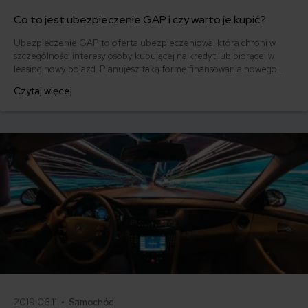
Co to jest ubezpieczenie GAP i czy warto je kupić?
Ubezpieczenie GAP to oferta ubezpieczeniowa, która chroni w
szczególności interesy osoby kupującej na kredyt lub biorącej w
leasing nowy pojazd. Planujesz taką formę finansowania nowego
auta i chcesz jak najlepiej zabezpieczyć transakcję przed
Czytaj więcej
ewentualnymi zdarzeniami losowymi?
2019.06.11 •
Samochód