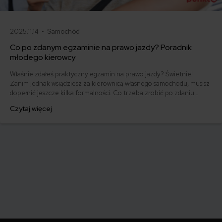
2025.11.14 •
Samochód
Co po zdanym egzaminie na prawo jazdy? Poradnik
młodego kierowcy
Właśnie zdałeś praktyczny egzamin na prawo jazdy? Świetnie!
Zanim jednak wsiądziesz za kierownicą własnego samochodu, musisz
dopełnić jeszcze kilka formalności. Co trzeba zrobić po zdaniu
egzaminu na prawo jazdy? Poznaj praktyczne wskazówki, dzięki
Czytaj więcej
którym szybko załatwisz sprawy urzędowe i będziesz mógł prowadzić
swoje auto.