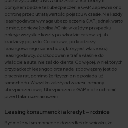
poszerzyć polisę o NNW oraz Assistance. Dobrym
pomysłem będzie też ubezpieczenie GAP. Zapewnia ono
ochronę przed utratą wartości pojazdu w czasie. Nie każdy
leasingodawca wymaga ubezpieczenia GAP, jednak warto
je mieć, ponieważ polisa AC nie w każdym przypadku
pokryje wszystkie koszty po szkodzie całkowitej lub
kradzieży pojazdu. Co ciekawe, po kradzieży
leasingowanego samochodu, który jest własnością
leasingodawcy, odszkodowanie trafia właśnie do
właściciela auta, nie zaś do klienta. Co więcej, w niektórych
przypadkach leasingobiorca nadal zobowiązany jest do
płacenia rat, pomimo że fizycznie nie posiada już
samochodu. Wszystko zależy od zakresu ochrony
ubezpieczeniowej. Ubezpieczenie GAP może uchronić
przed takim scenariuszem.
Leasing konsumencki a kredyt – różnice
Być może w tym momencie doszedłeś do wniosku, że