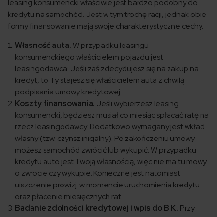
leasing konsumencki właściwie jest bardzo podobny do
kredytu na samochód. Jest w tym trochę racji, jednak obie
formy finansowanie mają swoje charakterystyczne cechy.
Własność auta.
W przypadku leasingu
konsumenckiego właścicielem pojazdu jest
leasingodawca. Jeśli zaś zdecydujesz się na zakup na
kredyt, to Ty stajesz się właścicielem auta z chwilą
podpisania umowy kredytowej.
Koszty finansowania.
Jeśli wybierzesz leasing
konsumencki, będziesz musiał co miesiąc spłacać ratę na
rzecz leasingodawcy. Dodatkowo wymagany jest wkład
własny (tzw. czynsz inicjalny). Po zakończeniu umowy
możesz samochód zwrócić lub wykupić. W przypadku
kredytu auto jest Twoją własnością, więc nie ma tu mowy
o zwrocie czy wykupie. Konieczne jest natomiast
uiszczenie prowizji w momencie uruchomienia kredytu
oraz płacenie miesięcznych rat.
Badanie zdolności kredytowej i wpis do BIK.
Przy