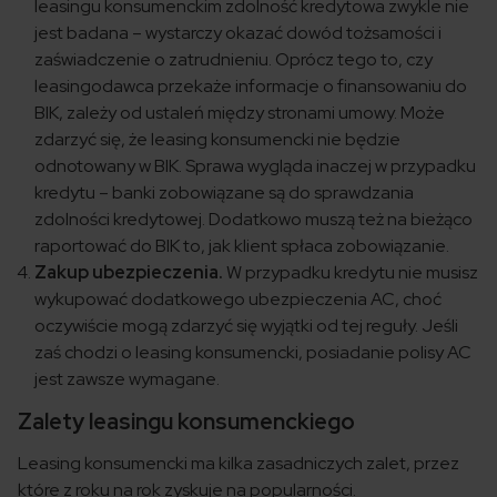
leasingu konsumenckim zdolność kredytowa zwykle nie
jest badana – wystarczy okazać dowód tożsamości i
zaświadczenie o zatrudnieniu. Oprócz tego to, czy
leasingodawca przekaże informacje o finansowaniu do
BIK, zależy od ustaleń między stronami umowy. Może
zdarzyć się, że leasing konsumencki nie będzie
odnotowany w BIK. Sprawa wygląda inaczej w przypadku
kredytu – banki zobowiązane są do sprawdzania
zdolności kredytowej. Dodatkowo muszą też na bieżąco
raportować do BIK to, jak klient spłaca zobowiązanie.
Zakup ubezpieczenia.
W przypadku kredytu nie musisz
wykupować dodatkowego ubezpieczenia AC, choć
oczywiście mogą zdarzyć się wyjątki od tej reguły. Jeśli
zaś chodzi o leasing konsumencki, posiadanie polisy AC
jest zawsze wymagane.
Zalety leasingu konsumenckiego
Leasing konsumencki ma kilka zasadniczych zalet, przez
które z roku na rok zyskuje na popularności.