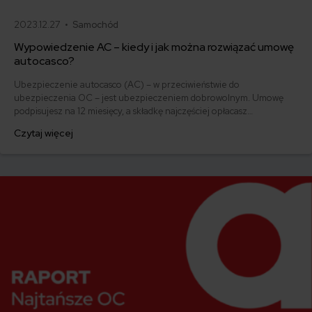
2023.12.27 •
Samochód
Wypowiedzenie AC – kiedy i jak można rozwiązać umowę
autocasco?
Ubezpieczenie autocasco (AC) – w przeciwieństwie do
ubezpieczenia OC – jest ubezpieczeniem dobrowolnym. Umowę
podpisujesz na 12 miesięcy, a składkę najczęściej opłacasz
jednorazowo. Co w przypadku, gdy udało Ci się znaleźć lepszą
Czytaj więcej
ofertę lub zdecydowałeś się sprzedać samochód w trakcie trwania
umowy? Sprawdź, w jakich sytuacjach ubezpieczenie AC wygasa
samo, a kiedy można odstąpić od umowy.