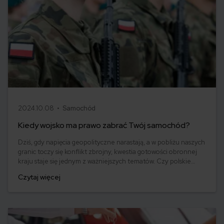
2024.10.08 •
Samochód
Kiedy wojsko ma prawo zabrać Twój samochód?
Dziś, gdy napięcia geopolityczne narastają, a w pobliżu naszych
granic toczy się konflikt zbrojny, kwestia gotowości obronnej
kraju staje się jednym z ważniejszych tematów. Czy polskie
wojsko może przejąć prywatne pojazdy obywateli? Czy jako
Czytaj więcej
właściciel samochodu, w szczególności SUV-a lub auta
terenowego, powinieneś obawiać się, że możesz zostać
pozbawiony swojego pojazdu? Jakie masz prawa i obowiązki?