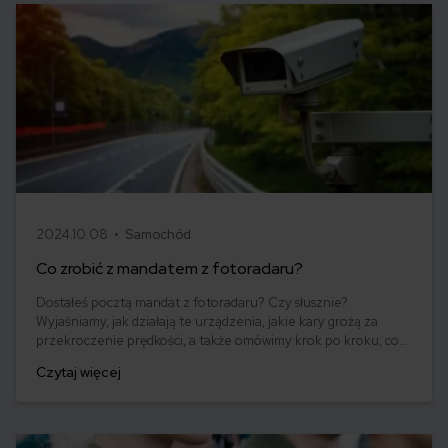
2024.10.08 •
Samochód
Co zrobić z mandatem z fotoradaru?
Dostałeś pocztą mandat z fotoradaru? Czy słusznie?
Wyjaśniamy, jak działają te urządzenia, jakie kary grożą za
przekroczenie prędkości, a także omówimy krok po kroku, co
zrobić z tego typu niechcianą korespondencją. Postaramy się
Czytaj więcej
również odpowiedzieć na najczęściej zadawane pytania
dotyczące mandatów z fotoradarów.