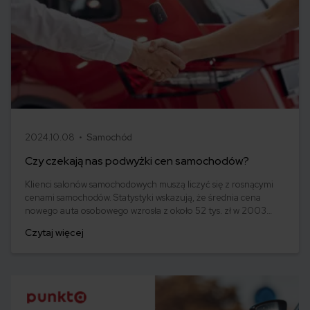
2024.10.08 •
Samochód
Czy czekają nas podwyżki cen samochodów?
Klienci salonów samochodowych muszą liczyć się z rosnącymi
cenami samochodów. Statystyki wskazują, że średnia cena
nowego auta osobowego wzrosła z około 52 tys. zł w 2003
roku do ponad 175 tys. zł w 2023 roku. Ten niebywały wzrost
Czytaj więcej
był spowodowany kumulacją wielu czynników, od inflacji po
zmiany w przepisach unijnych dotyczących bezpieczeństwa i
emisji CO2. Co nas czeka w 2024 roku?