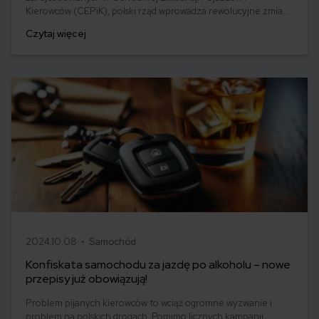
Kierowców (CEPiK), polski rząd wprowadza rewolucyjne zmiany
w przepisach dotyczących rejestracji aut. Najistotniejszą
Czytaj więcej
modyfikacją jest automatyczne wyrejestrowanie setek tysięcy
tzw. martwych pojazdów, które od lat nie są eksploatowane, a
mimo to figurują w ewidencji.
2024.10.08 •
Samochód
Konfiskata samochodu za jazdę po alkoholu – nowe
przepisy już obowiązują!
Problem pijanych kierowców to wciąż ogromne wyzwanie i
problem na polskich drogach. Pomimo licznych kampanii