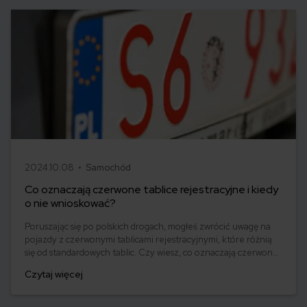
2024.10.08 •
Samochód
Co oznaczają czerwone tablice rejestracyjne i kiedy
o nie wnioskować?
Poruszając się po polskich drogach, mogłeś zwrócić uwagę na
pojazdy z czerwonymi tablicami rejestracyjnymi, które różnią
się od standardowych tablic. Czy wiesz, co oznaczają czerwone
tablice rejestracyjne i kto może z nich korzystać?
Czytaj więcej
Przygotowaliśmy krótki przewodnik dla tych, którzy jeszcze nie
zdążyli się zapoznać z tym zagadnieniem.