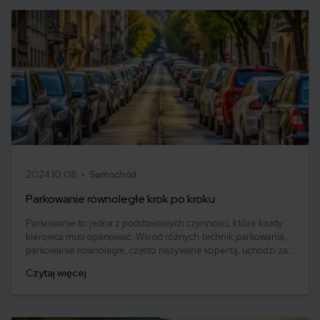
2024.10.08 •
Samochód
Parkowanie równoległe krok po kroku
Parkowanie to jedna z podstawowych czynności, które każdy
kierowca musi opanować. Wśród różnych technik parkowania,
parkowanie równoległe, często nazywane kopertą, uchodzi za
jeden z najtrudniejszych manewrów do wykonania. Wymaga
Czytaj więcej
precyzyjnego cofania bardzo blisko innych zaparkowanych
pojazdów. Jednak dzięki regularnej praktyce i opanowaniu
odpowiedniej techniki, parkowanie równoległe będzie
znaczenie łatwiejsze.