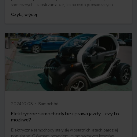
społecznych i zaostrzania kar, liczba osób prowadzących
pojazdy pod wpływem alkoholu pozostaje zatrważająco wysoka.
Czytaj więcej
W 2023 roku odnotowano aż 90 tys. takich przypadków, a w
2024 roku tendencja ta niestety nadal się utrzymuje.
2024.10.08 •
Samochód
Elektryczne samochody bez prawa jazdy – czy to
możliwe?
Elektryczne samochody stały się w ostatnich latach bardziej
popularne. Głównym powodem, mimo wyższych kosztów