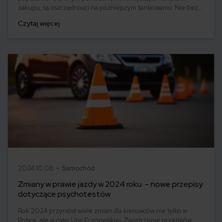
zakupu, są oszczędności na późniejszym tankowaniu. Nie bez
wpływu są także rządowe i unijne zachęty i benefity dla
Czytaj więcej
właścicieli aut z napędem proekologicznym. Czy można jednak
prowadzić popularne elektryki bez posiadania prawa jazdy?
Przyjrzyjmy się kwestii, która w ostatnim czasie nurtuje
Internautów.
2024.10.08 •
Samochód
Zmiany w prawie jazdy w 2024 roku – nowe przepisy
dotyczące psychotestów
Rok 2024 przyniósł wiele zmian dla kierowców nie tylko w
Polsce, ale w całej Unii Europejskiej. Zaostrzenie przepisów