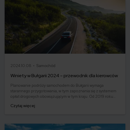
2024.10.08 •
Samochód
Winiety w Bułgarii 2024 – przewodnik dla kierowców
Planowanie podróży samochodem do Bułgarii wymaga
starannego przygotowania, w tym zapoznania się z systemem
opłat drogowych obowiązującym w tym kraju. Od 2019 roku
Bułgaria wprowadziła całkowicie zdigitalizowany system poboru
Czytaj więcej
opłat za przejazd, zastępując tradycyjne naklejki
elektronicznymi winietami.