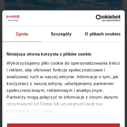
Zgoda
Szczegóły
O plikach cookies
Niniejsza strona korzysta z plików cookie
2024.10.08 •
Samochód
Wykorzystujemy pliki cookie do spersonalizowania treści
Strefa Czystego Transportu w Warszawie już
i reklam, aby oferować funkcje społecznościowe i
obowiązuje!
analizować ruch w naszej witrynie. Informacje o tym, jak
korzystasz z naszej witryny, udostępniamy partnerom
Od 1 lipca 2024 roku w Warszawie obowiązuje Strefa Czystego
Transportu (SCT). Oznacza to, że wjazd do wyznaczonego
społecznościowym, reklamowym i analitycznym.
obszaru śródmieścia jest ograniczony dla starszych aut
Partnerzy mogą połączyć te informacje z innymi danymi
emitujących najwięcej spalin. Celem jest poprawa jakości
Czytaj więcej
otrzymanymi od Ciebie lub uzyskanymi podczas
powietrza w stolicy i walka ze smogiem. Szacuje się, że dzięki
strefie emisja szkodliwych substancji zmniejszy się w przyszłości
korzystania z ich usług.
o ponad 20%.
Dowiedz się więcej na temat tego, kim jesteśmy, jak