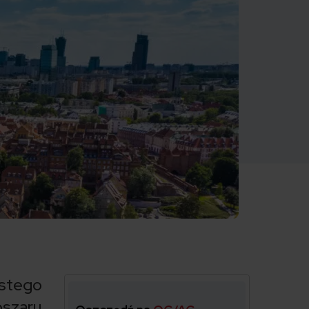
stego
szaru