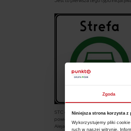
Jest to pierwsza tego typu inicjaty
Zgoda
STC obejmuje większość Śródmieścia o
Niniejsza strona korzysta z
powierzchni stolicy. Jej granice wyzna
Wykorzystujemy pliki cookie 
Aleja Prymasa Tysiąclecia, Aleje Jer
ruch w naszej witrynie. Inf