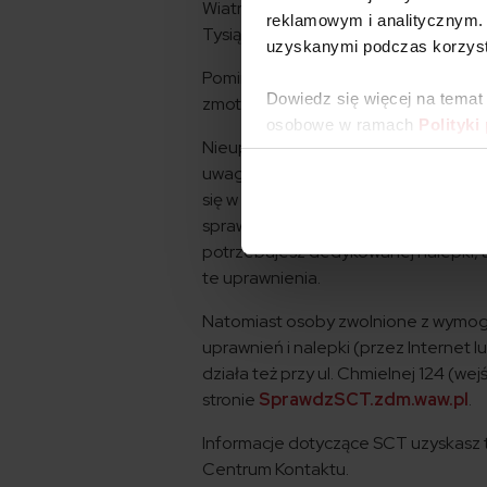
Wiatraczna, a następnie tory kolejo
reklamowym i analitycznym. 
Tysiąclecia.
Pamiętaj, że ulice gran
uzyskanymi podczas korzysta
Pomimo rygorystycznych przepisów, w
Dowiedz się więcej na temat
zmotoryzowanych mieszkańców.
osobowe w ramach
Polityki
Nieuprawnionym kierowcom za wjazd 
uwagę na znaki, zwłaszcza jeśli auto
się w Strefie Czystego Transportu, 
sprawdzić, czy Twój pojazd spełnia 
potrzebujesz dedykowanej nalepki,
te uprawnienia.
Natomiast osoby zwolnione z wymog
uprawnień i nalepki (przez Internet l
działa też przy ul. Chmielnej 124 (we
stronie
SprawdzSCT.zdm.waw.pl
.
Informacje dotyczące SCT uzyskasz 
Centrum Kontaktu.