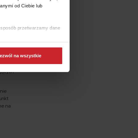
anymi od Ciebie lub
rup
ki sposób przetwarzamy dane
 zwracać
poruszać
ezwól na wszystkie
y możesz
jących
nie
punkt
ine na