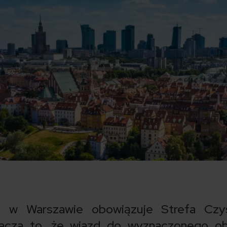
 w Warszawie obowiązuje Strefa Czy
acza to, że wjazd do wyznaczonego ob