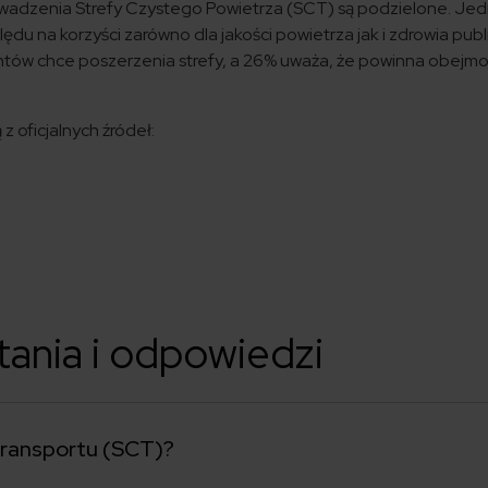
wadzenia Strefy Czystego Powietrza (SCT) są podzielone. Je
ędu na korzyści zarówno dla jakości powietrza jak i zdrowia pub
ntów chce poszerzenia strefy, a 26% uważa, że powinna obejm
z oficjalnych źródeł:
tania i odpowiedzi
Transportu (SCT)?