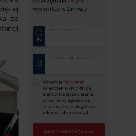
Oszczędź na
OC/AC
–
więcej
wyceń i kup w 2 minuty
lka ze
tancji
Wpisz nr rejestracyjny
Data urodzenia właściciela
Akceptuję
Regulamin
świadczenia usług drogą
elektroniczną i zawierania
umów na odległość oraz
Informacje
o multiagencie i
administratorze danych.
OBLICZ SKŁADKĘ OC/AC