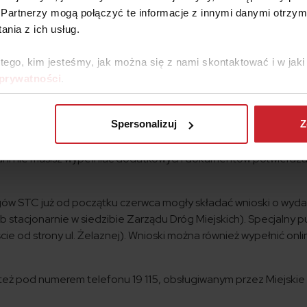
we wzdłuż północnej obwodnicy kolejowej, aż do Alei Prymasa
Partnerzy mogą połączyć te informacje z innymi danymi otrzym
iczne znajdują się poza strefą CT.
nia z ich usług.
ładze Warszawy przewidziały kilka wyjątków dla określonych g
 tego, kim jesteśmy, jak można się z nami skontaktować i w ja
 prywatności
.
do SCT grozi mandat w wysokości 500 złotych. Dlatego warto
 nie spełnia wymogów SCT. Jeśli masz wątpliwości, czy możesz 
Spersonalizuj
Z
na stronie Zarządu Dróg Miejskich Miasta Stołecznego Warszaw
wymogi. Jeśli Twój samochód może poruszać się po centrum, nie
 ani nie musisz wypełniać dodatkowych dokumentów potwierdza
ów STC już od początku czerwca mogły składać wnioski o wyda
ub stacjonarnie w siedzibie Zarządu Dróg Miejskich). Specjalny 
jście od strony ul. Żelaznej). Wnioski można również wypełnić onl
też pod numerem telefonu 19 115, obsługiwanym przez Miejskie