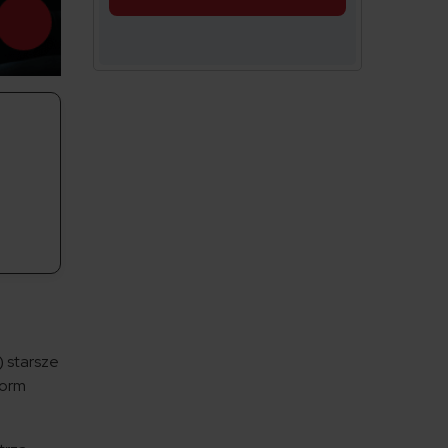
 starsze
norm