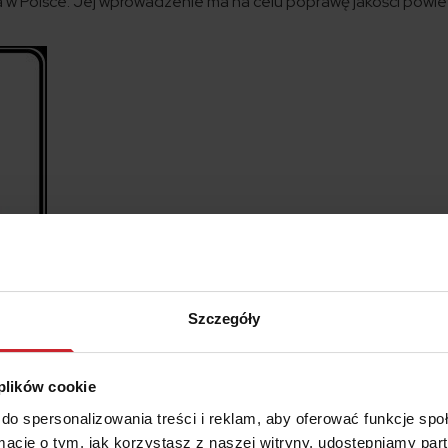
wa w Polsce. Jej wprowadzenie ma na celu poprawę jakości powie
Szczegóły
raz fragmenty przyległych dzielnic, czyli około 37 km kw, czyl
 plików cookie
czają główne arterie komunikacyjne, w tym drogi i linie kolejowe,
do spersonalizowania treści i reklam, aby oferować funkcje sp
ozolimskie, Trasa Łazienkowska, Aleja Stanów Zjednoczonych, u
ormacje o tym, jak korzystasz z naszej witryny, udostępniamy p