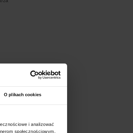
trza.
O plikach cookies
i 7%
 czyli
ołecznościowe i analizować
lica
artnerom społecznościowym,