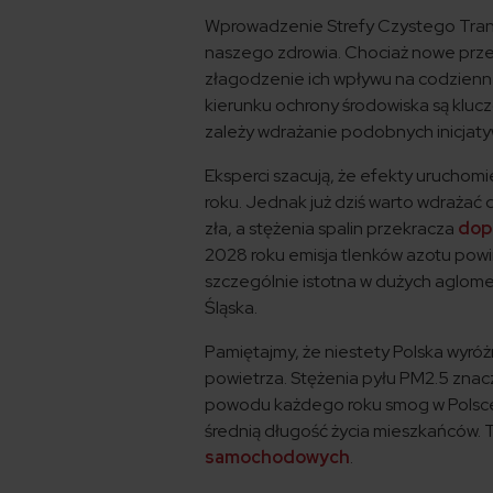
Wprowadzenie Strefy Czystego Transp
naszego zdrowia. Chociaż nowe przepi
złagodzenie ich wpływu na codzienne
kierunku ochrony środowiska są kluczo
zależy wdrażanie podobnych inicjaty
Eksperci szacują, że efekty urucho
roku. Jednak już dziś warto wdrażać 
zła, a stężenia spalin przekracza
dop
2028 roku emisja tlenków azotu powi
szczególnie istotna w dużych aglomera
Śląska.
Pamiętajmy, że niestety Polska wyró
powietrza. Stężenia pyłu PM2.5 znac
powodu każdego roku smog w Polsce 
średnią długość życia mieszkańców. T
samochodowych
.​