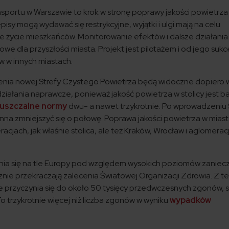
ortu w Warszawie to krok w stronę poprawy jakości powietrza 
sy mogą wydawać się restrykcyjne, wyjątki i ulgi mają na celu
 życie mieszkańców. Monitorowanie efektów i dalsze działania
we dla przyszłości miasta. Projekt jest pilotażem i od jego suk
w w innych miastach.
mienia nowej Strefy Czystego Powietrza będą widoczne dopiero
działania naprawcze, ponieważ jakość powietrza w stolicy jest b
uszczalne normy
dwu- a nawet trzykrotnie. Po wprowadzeniu
nna zmniejszyć się o połowę. Poprawa jakości powietrza w miast
cjach, jak właśnie stolica, ale też Kraków, Wrocław i aglomerac
żnia się na tle Europy pod względem wysokich poziomów zanie
znie przekraczają zalecenia Światowej Organizacji Zdrowia. Z t
przyczynia się do około 50 tysięcy przedwczesnych zgonów, s
o trzykrotnie więcej niż liczba zgonów w wyniku
wypadków