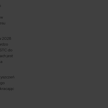
i
 w
cesu
 w 2028
ardzo
 STC do
ach jest
ja
czyszczeń
ego
kracając