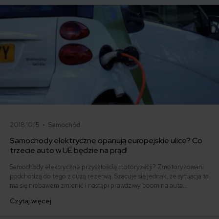
2018.10.15 •
Samochód
Samochody elektryczne opanują europejskie ulice? Co
trzecie auto w UE będzie na prąd!
Samochody elektryczne przyszłością motoryzacji? Zmotoryzowani
podchodzą do tego z dużą rezerwą. Szacuje się jednak, że sytuacja ta
ma się niebawem zmienić i nastąpi prawdziwy boom na auta
elektryczne. Unia Europejska rozpoczęła właśnie negocjacje w
Czytaj więcej
sprawie nowych standardów w sprawie emisji dwutlenku węgla.