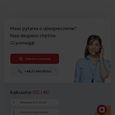
Masz pytania o ubezpieczenie?
Nasi eksperci chętnie
Ci pomogą!
Zamów rozmowę
+48 22 490 9000
Kalkulator
OC i AC
1
Porównaj w 5 minut
2
Kup ubezpieczenie