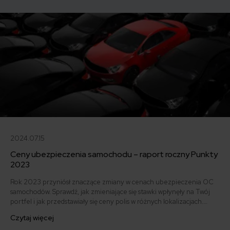
2024.07.15
Ceny ubezpieczenia samochodu – raport roczny Punkty
2023
Rok 2023 przyniósł znaczące zmiany w cenach ubezpieczenia OC
samochodów. Sprawdź, jak zmieniające się stawki wpłynęły na Twój
portfel i jak przedstawiały się ceny polis w różnych lokalizacjach.
Dowiedz się, jak znaleźć najlepszą ofertę na rynku i co zrobić, aby
Czytaj więcej
zaoszczędzić na ubezpieczeniu swojego auta. Zapoznaj się z