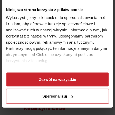
Niniejsza strona korzysta z plików cookie
Wykorzystujemy pliki cookie do spersonalizowania treści
Redaktor Punkta
i reklam, aby oferować funkcje społecznościowe i
analizować ruch w naszej witrynie. Informacje o tym, jak
Ekspert ds. ubezpieczeń
korzystasz z naszej witryny, udostępniamy partnerom
społecznościowym, reklamowym i analitycznym.
Artykuł, który czytasz został
napisany
przez jednego z
Partnerzy mogą połączyć te informacje z innymi danymi
ekspertów
multiagencji
Punkta
. Staramy się przekazać
otrzymanymi od Ciebie lub uzyskanymi podczas
całą naszą wiedzę na temat polis
oraz towarzystw
korzystania z ich usług.
ubezpieczeniowych
,
aby świat ubezpieczeń
stał się
dla
Dowiedz się więcej na temat tego, kim jesteśmy, jak
Ciebie jasny i zrozumiały.
można się z nami skontaktować i w jaki sposób
Zezwól na wszystkie
przetwarzamy dane osobowe w ramach
Polityki
prywatności
.
Spersonalizuj
Weryfikacja merytoryczna:
Katarzyna Łada