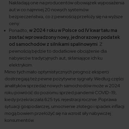
Nakładają one na producentów obowiązek wyposażenia
aut w co najmniej 20 nowych systemów
bezpieczeństwa, co z pewnością przełoży się na wyższe
ceny.
Ponadto,
w 2024 roku w Polsce od IV kwartału ma
zostać wprowadzony nowy, jednorazowy podatek
od samochodów z silnikami spalinowymi
. Z
pewnością będzie to dodatkowe obciążenie dla
nabywców tradycyjnych aut, skłaniające ich ku
elektrykom.
Mimo tych mało optymistycznych prognoz eksperci
dostrzegają też pewne pozytywne sygnały. Według części
analityków sprzedaż nowych samochodów może w 2024
roku powrócić do poziomu sprzed pandemii COVID-19,
kiedy przekraczała 625 tys. rejestracji rocznie. Poprawa
sytuacji gospodarczej, umocnienie złotego i spadek inflacji
mogą bowiem przełożyć się na wzrost siły nabywczej
konsumentów.