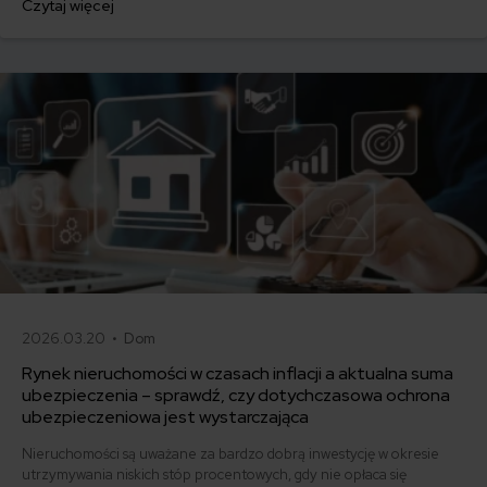
Czytaj więcej
Unii Europejskiej. W związku ze zmianami w polskim rządzie warto
śledzić tę kwestię. Co wiemy już dziś?
2026.03.20 •
Dom
Rynek nieruchomości w czasach inflacji a aktualna suma
ubezpieczenia – sprawdź, czy dotychczasowa ochrona
ubezpieczeniowa jest wystarczająca
Nieruchomości są uważane za bardzo dobrą inwestycję w okresie
utrzymywania niskich stóp procentowych, gdy nie opłaca się