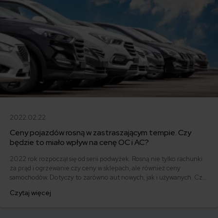
2022.02.22
Ceny pojazdów rosną w zastraszającym tempie. Czy
będzie to miało wpływ na cenę OC i AC?
2022 rok rozpoczął się od serii podwyżek. Rosną nie tylko rachunki
za prąd i ogrzewanie czy ceny w sklepach, ale również ceny
samochodów. Dotyczy to zarówno aut nowych, jak i używanych. Czy
ich wyższa cena przełoży się na droższe ubezpieczenie
Czytaj więcej
komunikacyjne?