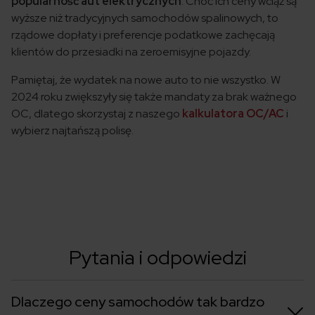
popularność aut elektrycznych
. Choć ich ceny wciąż są
wyższe niż tradycyjnych samochodów spalinowych, to
rządowe dopłaty i preferencje podatkowe zachęcają
klientów do przesiadki na zeroemisyjne pojazdy.
Pamiętaj, że wydatek na nowe auto to nie wszystko. W
2024 roku zwiększyły się także mandaty za brak ważnego
OC, dlatego skorzystaj z naszego
kalkulatora OC/AC
i
wybierz najtańszą polisę.
Pytania i odpowiedzi
Dlaczego ceny samochodów tak bardzo