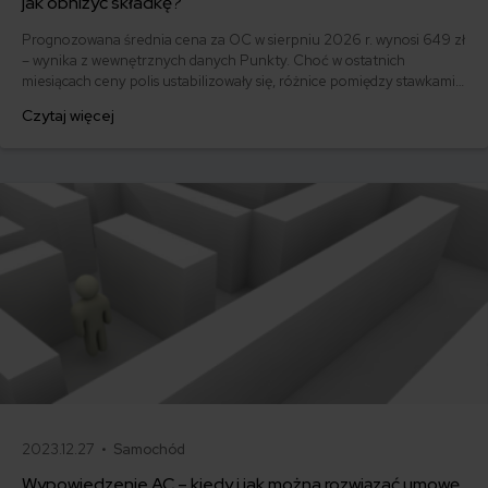
jak obniżyć składkę?
Prognozowana średnia cena za OC w sierpniu 2026 r. wynosi 649 zł
– wynika z wewnętrznych danych Punkty. Choć w ostatnich
miesiącach ceny polis ustabilizowały się, różnice pomiędzy stawkami
za ubezpieczenie są ogromne. Jedni płacą zaledwie nieco ponad
Czytaj więcej
500 zł, inni – powyżej 1500 zł. Gdzie znaleźć najtańsze OC w Polsce
i jak obniżyć koszty ubezpieczenia samochodu? Odpowiadamy na
podstawie najnowszych danych z rynku.
2023.12.27 •
Samochód
Wypowiedzenie AC – kiedy i jak można rozwiązać umowę