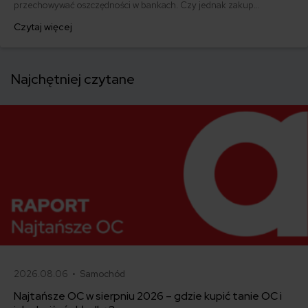
przechowywać oszczędności w bankach. Czy jednak zakup
mieszkania jest równie korzystny w czasach wysokiej inflacji? Czy
Czytaj więcej
przy błyskawicznie rosnących cenach trzeba również zmieniać
ubezpieczenie nieruchomości, aby uniknąć niedoubezpieczenia?
Na te i inne pytania odpowiemy w naszym artykule.
Najchętniej czytane
2026.08.06 •
Samochód
Najtańsze OC w sierpniu 2026 – gdzie kupić tanie OC i