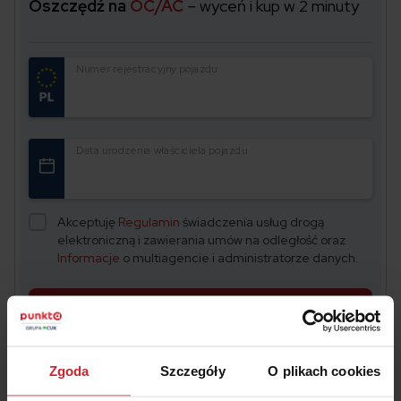
Oszczędź na
OC/AC
– wyceń i kup w 2 minuty
Numer rejestracyjny pojazdu
Data urodzenia właściciela pojazdu
Akceptuję
Regulamin
świadczenia usług drogą
elektroniczną i zawierania umów na odległość oraz
Informacje
o multiagencie i administratorze danych.
OBLICZ SKŁADKĘ OC/AC
Zgoda
Szczegóły
O plikach cookies