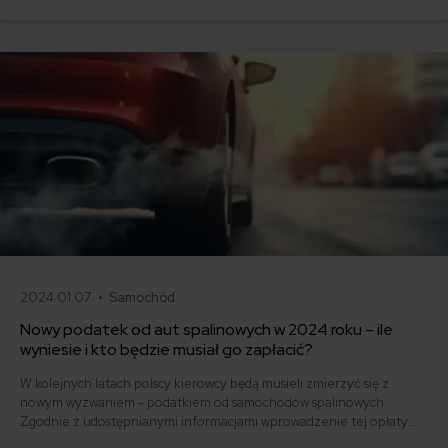
OC.
2024.01.07 •
Samochód
Nowy podatek od aut spalinowych w 2024 roku – ile
wyniesie i kto będzie musiał go zapłacić?
W kolejnych latach polscy kierowcy będą musieli zmierzyć się z
nowym wyzwaniem - podatkiem od samochodów spalinowych.
Zgodnie z udostępnianymi informacjami wprowadzenie tej opłaty
jest związane z Krajowym Planem Odbudowy (KPO) i wymaganiami