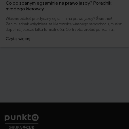
Co po zdanym egzaminie na prawo jazdy? Poradnik
młodego kierowcy
Właśnie zdałeś praktyczny egzamin na prawo jazdy? Świetnie!
Zanim jednak wsiądziesz za kierownicą własnego samochodu, musisz
dopełnić jeszcze kilka formalności. Co trzeba zrobić po zdaniu
egzaminu na prawo jazdy? Poznaj praktyczne wskazówki, dzięki
Czytaj więcej
którym szybko załatwisz sprawy urzędowe i będziesz mógł prowadzić
swoje auto.