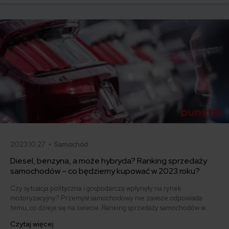
podsumowaniem roku 2023 i bądź na bieżąco z najnowszymi
trendami w ubezpieczeniach komunikacyjnych!
2023.10.27 •
Samochód
Diesel, benzyna, a może hybryda? Ranking sprzedaży
samochodów – co będziemy kupować w 2023 roku?
Czy sytuacja polityczna i gospodarcza wpłynęły na rynek
motoryzacyjny? Przemysł samochodowy nie zawsze odpowiada
temu, co dzieje się na świecie. Ranking sprzedaży samochodów w
2022 roku stanowi tego doskonały przykład. Sprawdź, jakie auta
Czytaj więcej
sprzedawały się najlepiej i czy znalazło to odzwierciedlenie w cenach