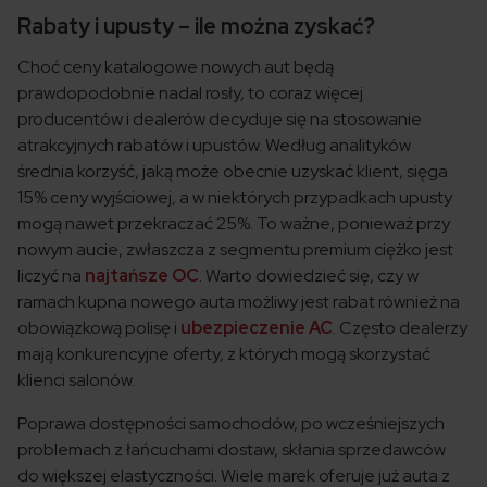
Rabaty i upusty – ile można zyskać?
Choć ceny katalogowe nowych aut będą
prawdopodobnie nadal rosły, to coraz więcej
producentów i dealerów decyduje się na stosowanie
atrakcyjnych rabatów i upustów. Według analityków
średnia korzyść, jaką może obecnie uzyskać klient, sięga
15% ceny wyjściowej, a w niektórych przypadkach upusty
mogą nawet przekraczać 25%. To ważne, ponieważ przy
nowym aucie, zwłaszcza z segmentu premium ciężko jest
liczyć na
najtańsze OC
. Warto dowiedzieć się, czy w
ramach kupna nowego auta możliwy jest rabat również na
obowiązkową polisę i
ubezpieczenie AC
. Często dealerzy
mają konkurencyjne oferty, z których mogą skorzystać
klienci salonów.
Poprawa dostępności samochodów, po wcześniejszych
problemach z łańcuchami dostaw, skłania sprzedawców
do większej elastyczności. Wiele marek oferuje już auta z