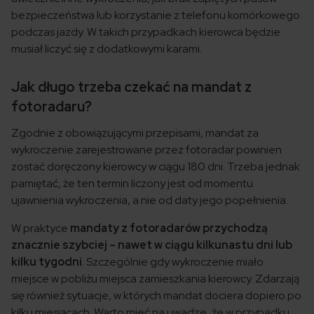
bezpieczeństwa lub korzystanie z telefonu komórkowego
podczas jazdy. W takich przypadkach kierowca będzie
musiał liczyć się z dodatkowymi karami.
Jak długo trzeba czekać na mandat z
fotoradaru?
Zgodnie z obowiązującymi przepisami, mandat za
wykroczenie zarejestrowane przez fotoradar powinien
zostać doręczony kierowcy w ciągu 180 dni. Trzeba jednak
pamiętać, że ten termin liczony jest od momentu
ujawnienia wykroczenia, a nie od daty jego popełnienia.
W praktyce
mandaty z fotoradarów przychodzą
znacznie szybciej – nawet w ciągu kilkunastu dni lub
kilku tygodni
. Szczególnie gdy wykroczenie miało
miejsce w pobliżu miejsca zamieszkania kierowcy. Zdarzają
się również sytuacje, w których mandat dociera dopiero po
kilku miesiącach. Warto mieć na uwadze, że w przypadku,