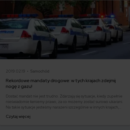
2019.02.19 •
Samochód
Rekordowe mandaty drogowe: w tych krajach zdejmij
nogę z gazu!
Dostać mandat nie jest trudno. Zdarzają się sytuacje, kiedy zupełnie
nieświadomie łamiemy prawo, za co możemy zostać surowo ukarani.
Na takie sytuacje jesteśmy narażeni szczególnie w innych krajach,
kiedy niedostatecznie dobrze znamy obowiązujące tam przepisy.
Czytaj więcej
Jeśli już mandat otrzymamy, zapłacić musimy. A jak prezentują się
rekordowe mandaty drogowe? Ile można dostać za przekroczenie
prędkości w innych krajach?