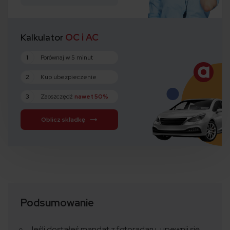
Kalkulator
OC i AC
1
Porównaj w 5 minut
2
Kup ubezpieczenie
3
Zaoszczędź
nawet 50%
Oblicz składkę
Podsumowanie
Jeśli dostałeś mandat z fotoradaru, upewnij się,