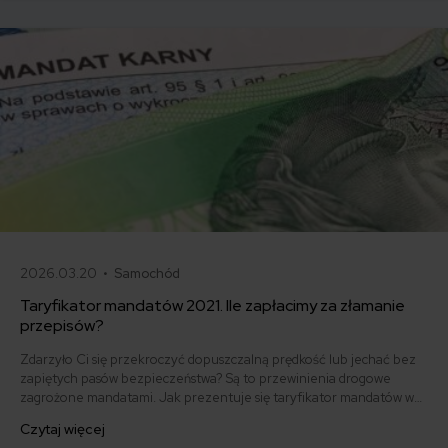
2026.03.20 •
Samochód
Taryfikator mandatów 2021. Ile zapłacimy za złamanie
przepisów?
Zdarzyło Ci się przekroczyć dopuszczalną prędkość lub jechać bez
zapiętych pasów bezpieczeństwa? Są to przewinienia drogowe
zagrożone mandatami. Jak prezentuje się taryfikator mandatów w
2021 roku? Postanowiliśmy to sprawdzić. Prezentujemy również,
Czytaj więcej
jakie nowe mandaty pojawiły się w bieżącym roku.