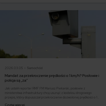
2026.03.05 •
Samochód
Mandat za przekroczenie prędkości o 1 km/h? Posłowie i
policja są „za”
Jak ustalił reporter RMF FM Mariusz Piekarski, posłowie z
ministerstwa infrastruktury chcą usunąć z kodeksu drogowego
przepis, który dopuszczał przekroczenie dozwolonej prędkości o 10
km/h. Może to oznaczać, że kierowca otrzyma mandat za
Czytaj więcej