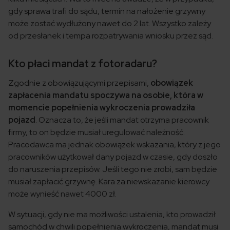
gdy sprawa trafi do sądu, termin na nałożenie grzywny
może zostać wydłużony nawet do 2 lat. Wszystko zależy
od przesłanek i tempa rozpatrywania wniosku przez sąd.
Kto płaci mandat z fotoradaru?
Zgodnie z obowiązującymi przepisami,
obowiązek
zapłacenia mandatu spoczywa na osobie, która w
momencie popełnienia wykroczenia prowadziła
pojazd
. Oznacza to, że jeśli mandat otrzyma pracownik
firmy, to on będzie musiał uregulować należność.
Pracodawca ma jednak obowiązek wskazania, który z jego
pracowników użytkował dany pojazd w czasie, gdy doszło
do naruszenia przepisów. Jeśli tego nie zrobi, sam będzie
musiał zapłacić grzywnę. Kara za niewskazanie kierowcy
może wynieść nawet 4000 zł.
W sytuacji, gdy nie ma możliwości ustalenia, kto prowadził
samochód w chwili popełnienia wykroczenia, mandat musi