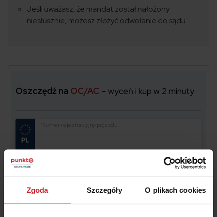
Jeśli uważasz, że mandat został nałożony
niesłusznie, możesz złożyć odwołanie do sądu.
Oszczędź na
OC/AC
– wyceń i kup w 2 minuty
Numer rejestracyjny pojazdu
Data urodzenia właściciela pojazdu
Zgoda
Szczegóły
O plikach cookies
Akceptuję
Regulamin
świadczenia usług drogą