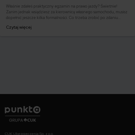
Właśnie zdałeś praktyczny egzamin na prawo jazdy? Świetnie!
Zanim jednak wsiądziesz za kierownicą własnego samochodu, musisz
dopełnić jeszcze kilka formalności. Co trzeba zrobić po zdaniu
egzaminu na prawo jazdy? Poznaj praktyczne wskazówki, dzięki
Czytaj więcej
którym szybko załatwisz sprawy urzędowe i będziesz mógł prowadzić
swoje auto.
Punkta
CUK Ubezpieczenia Sp. z o.o.