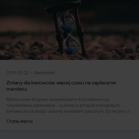
2019.05.02 •
Samochód
Zmiany dla kierowców: więcej czasu na zapłacenie
mandatu
Wykroczenie drogowe zarejestrowane fotoradarem czy
nieprawidłowe parkowanie - za łamanie przepisów drogowych
kierowca może zostać ukarany mandatem zaocznym. Do tej pory na
jego zapłacenie miał 7 dni. Często tego nie robił, bo nie zdążył. Od 1
Czytaj więcej
maja 2019 roku, czasu na uiszczenie należności ma więcej - na
zapłacenie mandatu zaocznego kierowca ma aż 14 dni.