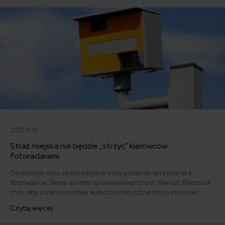
2015.11.19
Straż miejska nie będzie „strzyc” kierowców
fotoradarami
Od nowego roku straże miejskie tracą prawo do korzystania z
fotoradarów. Nowy minister spraw wewnętrznych Mariusz Błaszczak
chce, aby urządzenia stały wyłącznie tam, gdzie mogą poprawić
bezpieczeństwo, a nie tam, gdzie stanowią skarbonkę, czyli źródło
Czytaj więcej
dochodów dla lokalnych samorządów.