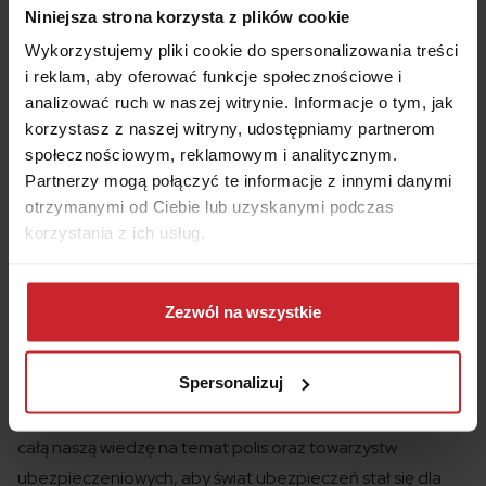
elektroniczną i zawierania umów na odległość oraz
Niniejsza strona korzysta z plików cookie
Informacje
o multiagencie i administratorze danych.
Wykorzystujemy pliki cookie do spersonalizowania treści
i reklam, aby oferować funkcje społecznościowe i
OBLICZ SKŁADKĘ OC/AC
analizować ruch w naszej witrynie. Informacje o tym, jak
korzystasz z naszej witryny, udostępniamy partnerom
społecznościowym, reklamowym i analitycznym.
Partnerzy mogą połączyć te informacje z innymi danymi
otrzymanymi od Ciebie lub uzyskanymi podczas
korzystania z ich usług.
Redaktor Punkta
Dowiedz się więcej na temat tego, kim jesteśmy, jak
można się z nami skontaktować i w jaki sposób
Zezwól na wszystkie
Ekspert ds. ubezpieczeń
przetwarzamy dane osobowe w ramach
Polityki
prywatności
.
Spersonalizuj
Artykuł, który czytasz został
napisany
przez jednego z
ekspertów
multiagencji
Punkta
. Staramy się przekazać
całą naszą wiedzę na temat polis
oraz towarzystw
ubezpieczeniowych
,
aby świat ubezpieczeń
stał się
dla