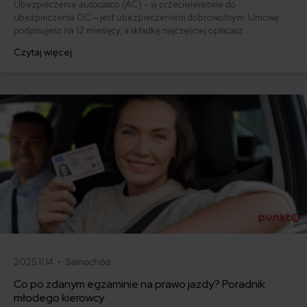
Ubezpieczenie autocasco (AC) – w przeciwieństwie do
ubezpieczenia OC – jest ubezpieczeniem dobrowolnym. Umowę
podpisujesz na 12 miesięcy, a składkę najczęściej opłacasz
jednorazowo. Co w przypadku, gdy udało Ci się znaleźć lepszą
Czytaj więcej
ofertę lub zdecydowałeś się sprzedać samochód w trakcie trwania
umowy? Sprawdź, w jakich sytuacjach ubezpieczenie AC wygasa
samo, a kiedy można odstąpić od umowy.
2025.11.14 •
Samochód
Co po zdanym egzaminie na prawo jazdy? Poradnik
młodego kierowcy