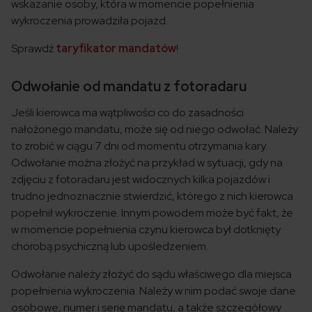
wskazanie osoby, która w momencie popełnienia
wykroczenia prowadziła pojazd.
Sprawdź
taryfikator mandatów
!
Odwołanie od mandatu z fotoradaru
Jeśli kierowca ma wątpliwości co do zasadności
nałożonego mandatu, może się od niego odwołać. Należy
to zrobić w ciągu 7 dni od momentu otrzymania kary.
Odwołanie można złożyć na przykład w sytuacji, gdy na
zdjęciu z fotoradaru jest widocznych kilka pojazdów i
trudno jednoznacznie stwierdzić, którego z nich kierowca
popełnił wykroczenie. Innym powodem może być fakt, że
w momencie popełnienia czynu kierowca był dotknięty
chorobą psychiczną lub upośledzeniem.
Odwołanie należy złożyć do sądu właściwego dla miejsca
popełnienia wykroczenia. Należy w nim podać swoje dane
osobowe, numer i serię mandatu, a także szczegółowy