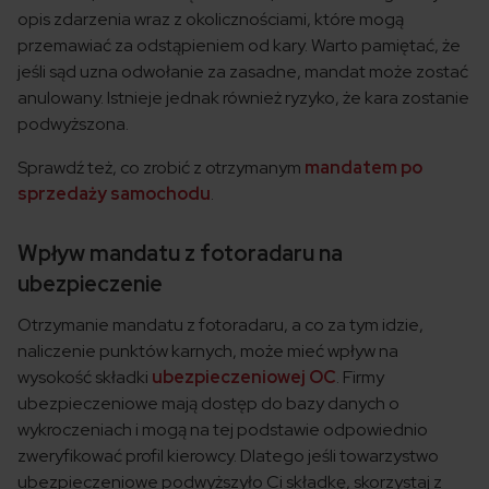
opis zdarzenia wraz z okolicznościami, które mogą
przemawiać za odstąpieniem od kary. Warto pamiętać, że
jeśli sąd uzna odwołanie za zasadne, mandat może zostać
anulowany. Istnieje jednak również ryzyko, że kara zostanie
podwyższona.
Sprawdź też, co zrobić z otrzymanym
mandatem po
sprzedaży samochodu
.
Wpływ mandatu z fotoradaru na
ubezpieczenie
Otrzymanie mandatu z fotoradaru, a co za tym idzie,
naliczenie punktów karnych, może mieć wpływ na
wysokość składki
ubezpieczeniowej OC
. Firmy
ubezpieczeniowe mają dostęp do bazy danych o
wykroczeniach i mogą na tej podstawie odpowiednio
zweryfikować profil kierowcy. Dlatego jeśli towarzystwo
ubezpieczeniowe podwyższyło Ci składkę, skorzystaj z