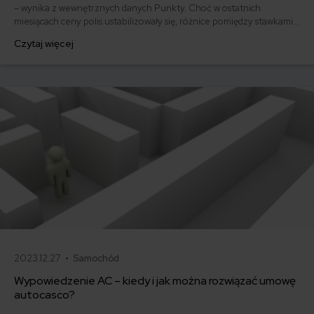
– wynika z wewnętrznych danych Punkty. Choć w ostatnich
miesiącach ceny polis ustabilizowały się, różnice pomiędzy stawkami
za ubezpieczenie są ogromne. Jedni płacą zaledwie nieco ponad
Czytaj więcej
500 zł, inni – powyżej 1500 zł. Gdzie znaleźć najtańsze OC w Polsce
i jak obniżyć koszty ubezpieczenia samochodu? Odpowiadamy na
podstawie najnowszych danych z rynku.
2023.12.27 •
Samochód
Wypowiedzenie AC – kiedy i jak można rozwiązać umowę
autocasco?