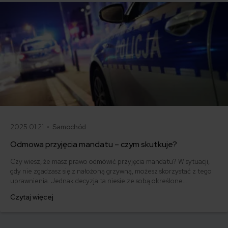
2025.01.21 •
Samochód
Odmowa przyjęcia mandatu – czym skutkuje?
Czy wiesz, że masz prawo odmówić przyjęcia mandatu? W sytuacji,
gdy nie zgadzasz się z nałożoną grzywną, możesz skorzystać z tego
uprawnienia. Jednak decyzja ta niesie ze sobą określone
konsekwencje prawne. Dowiedz się, co dzieje się po odmowie
Czytaj więcej
przyjęcia mandatu i jakie kroki podjąć, aby skutecznie bronić swoich
racji.