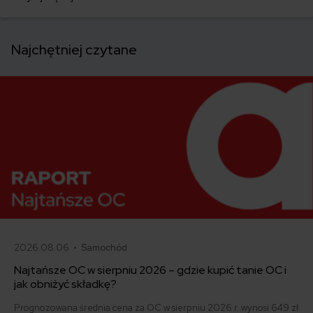
przekroczenie prędkości już o 1 km/h.
Najchętniej czytane
2026.08.06 •
Samochód
Najtańsze OC w sierpniu 2026 – gdzie kupić tanie OC i
jak obniżyć składkę?
Prognozowana średnia cena za OC w sierpniu 2026 r. wynosi 649 zł