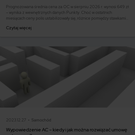
Prognozowana średnia cena za OC w sierpniu 2026 r. wynosi 649 zł
– wynika z wewnętrznych danych Punkty. Choć w ostatnich
miesiącach ceny polis ustabilizowały się, różnice pomiędzy stawkami
za ubezpieczenie są ogromne. Jedni płacą zaledwie nieco ponad
Czytaj więcej
500 zł, inni – powyżej 1500 zł. Gdzie znaleźć najtańsze OC w Polsce
i jak obniżyć koszty ubezpieczenia samochodu? Odpowiadamy na
podstawie najnowszych danych z rynku.
2023.12.27 •
Samochód
Wypowiedzenie AC – kiedy i jak można rozwiązać umowę