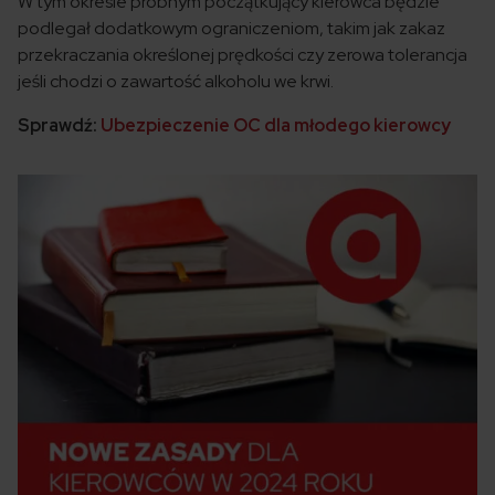
W tym okresie próbnym początkujący kierowca będzie
podlegał dodatkowym ograniczeniom, takim jak zakaz
przekraczania określonej prędkości czy zerowa tolerancja
jeśli chodzi o zawartość alkoholu we krwi.
Sprawdź:
Ubezpieczenie OC dla młodego kierowcy