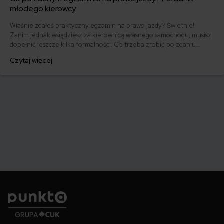
młodego kierowcy
Właśnie zdałeś praktyczny egzamin na prawo jazdy? Świetnie!
Zanim jednak wsiądziesz za kierownicą własnego samochodu, musisz
dopełnić jeszcze kilka formalności. Co trzeba zrobić po zdaniu
egzaminu na prawo jazdy? Poznaj praktyczne wskazówki, dzięki
Czytaj więcej
którym szybko załatwisz sprawy urzędowe i będziesz mógł prowadzić
swoje auto.
Punkta