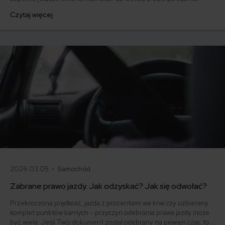
egzaminu na prawo jazdy? Poznaj praktyczne wskazówki, dzięki
Czytaj więcej
którym szybko załatwisz sprawy urzędowe i będziesz mógł prowadzić
swoje auto.
2026.03.05 •
Samochód
Zabrane prawo jazdy. Jak odzyskać? Jak się odwołać?
Przekroczona prędkość, jazda z procentami we krwi czy uzbierany
komplet punktów karnych – przyczyn odebrania prawa jazdy może
być wiele. Jeśli Twój dokument został odebrany na pewien czas, to