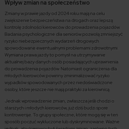
Wpływ zmian na społeczeństwo
Zmiany w prawie jazdy od 2024 roku mają na celu
zwiększenie bezpieczeństwa na drogach oraz lepszą
kontrolę zdolności kierowców do prowadzenia pojazdów.
Badania psychologiczne dla seniorów pozwolą zmniejszyć
ryzyko niebezpiecznych wydarzeń drogowych
spowodowane ewentualnymi problemami zdrowotnymi.
Wymiana prawa jazdy to pomysł na utrzymywanie
aktualnej bazy danych osób posiadających uprawnienia
do prowadzenia pojazdów. Natomiast ograniczenia dla
młodych kierowców powinny zminimalizować ryzyko
wypadków spowodowanych przez niedoświadczone
osoby, które jeszcze nie mają praktyki za kierownicą.
Jednak wprowadzenie zmian, zwłaszcza jeśli chodzi o
starszych i młodych kierowców, już dziś budzi spore
kontrowersje. To grupy społeczne, które mogą się w ten
sposób poczuć wykluczone lub dyskryminowane. Ważne
jednak, aby kierowcy byli świadomi zmian, zarówno tych,