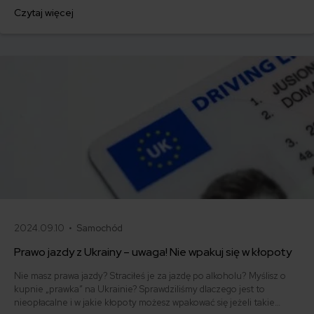
regulacja, wprowadzona w ramach nowelizacji ustawy Prawo o ruchu
Czytaj więcej
drogowym, ma na celu zwiększenie bezpieczeństwa pasażerów, ale
jednocześnie wzbudza obawy wśród ekspertów i samych
przewoźników.
2024.09.10 •
Samochód
Prawo jazdy z Ukrainy – uwaga! Nie wpakuj się w kłopoty
Nie masz prawa jazdy? Straciłeś je za jazdę po alkoholu? Myślisz o
kupnie „prawka” na Ukrainie? Sprawdziliśmy dlaczego jest to
nieopłacalne i w jakie kłopoty możesz wpakować się jeżeli takie