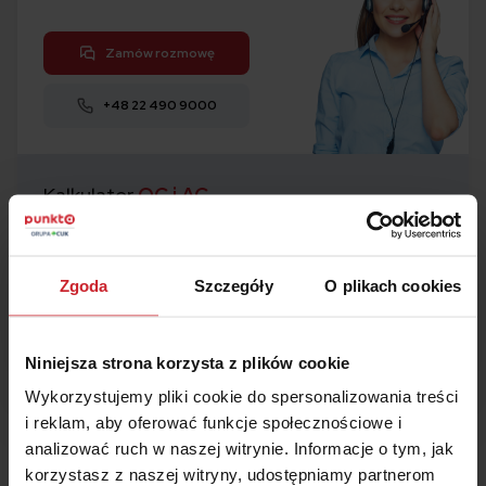
Zamów rozmowę
+48 22 490 9000
Kalkulator
OC i AC
1
Porównaj w 5 minut
2
Kup ubezpieczenie
Zgoda
Szczegóły
O plikach cookies
3
Zaoszczędź
nawet 50%
Niniejsza strona korzysta z plików cookie
Oblicz składkę
Wykorzystujemy pliki cookie do spersonalizowania treści
i reklam, aby oferować funkcje społecznościowe i
analizować ruch w naszej witrynie. Informacje o tym, jak
korzystasz z naszej witryny, udostępniamy partnerom