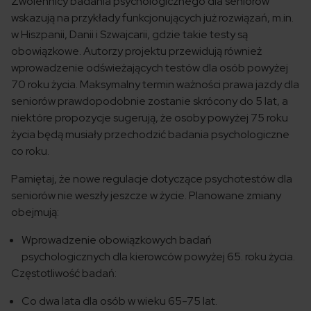
Zwolennicy badania psychologicznego dla seniorów
wskazują na przykłady funkcjonujących już rozwiązań, m.in.
w Hiszpanii, Danii i Szwajcarii, gdzie takie testy są
obowiązkowe. Autorzy projektu przewidują również
wprowadzenie odświeżających testów dla osób powyżej
70 roku życia. Maksymalny termin ważności prawa jazdy dla
seniorów prawdopodobnie zostanie skrócony do 5 lat, a
niektóre propozycje sugerują, że osoby powyżej 75 roku
życia będą musiały przechodzić badania psychologiczne
co roku.
Pamiętaj, że nowe regulacje dotyczące psychotestów dla
seniorów nie weszły jeszcze w życie. Planowane zmiany
obejmują:
Wprowadzenie obowiązkowych badań
psychologicznych dla kierowców powyżej 65. roku życia.
Częstotliwość badań:
Co dwa lata dla osób w wieku 65-75 lat.