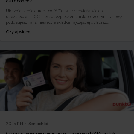
autocasco?
Ubezpieczenie autocasco (AC) – w przeciwieństwie do
ubezpieczenia OC – jest ubezpieczeniem dobrowolnym. Umowę
podpisujesz na 12 miesięcy, a składkę najczęściej opłacasz
jednorazowo. Co w przypadku, gdy udało Ci się znaleźć lepszą
Czytaj więcej
ofertę lub zdecydowałeś się sprzedać samochód w trakcie trwania
umowy? Sprawdź, w jakich sytuacjach ubezpieczenie AC wygasa
samo, a kiedy można odstąpić od umowy.
2025.11.14 •
Samochód
Co po zdanym egzaminie na prawo jazdy? Poradnik