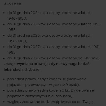
urodzenia:
do 31 grudnia 2024 roku: osoby urodzone w latach
1946-1950,
do 31 grudnia 2025 roku: osoby urodzone w latach 1951-
1955,
do 31 grudnia 2026 roku: osoby urodzone w latach
1956-1960,
do 31 grudnia 2027 roku: osoby urodzone w latach 1961-
1965,
do 31 grudnia 2028 roku: osoby urodzone po 1965 roku.
Uwaga:
wymiana prawa jazdy nie wymaga badań
lekarskich
, chyba że:
posiadasz prawo jazdy z kodem 96 (kierowanie
pojazdem przewożącym więcej niż 9 osób),
posiadasz prawo jazdy z kodem C lub D (kierowanie
pojazdem ciężarowym lub autobusem),
względy zdrowotne budzą wątpliwości co do Twojej