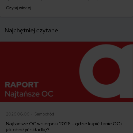
po jego upływie możesz się ubiegać o jego zwrot. Jak odzyskać
Czytaj więcej
zabrane prawo jazdy? Jak się odwołać? Podpowiadamy!
Najchętniej czytane
2026.08.06 •
Samochód
Najtańsze OC w sierpniu 2026 – gdzie kupić tanie OC i
jak obniżyć składkę?