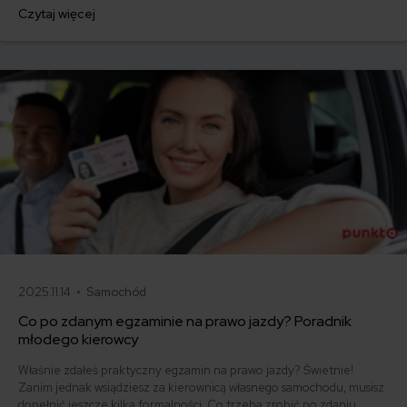
prawo jazdy kupisz i będziesz z nim jeździł.
Czytaj więcej
2025.11.14 •
Samochód
Co po zdanym egzaminie na prawo jazdy? Poradnik
młodego kierowcy
Właśnie zdałeś praktyczny egzamin na prawo jazdy? Świetnie!
Zanim jednak wsiądziesz za kierownicą własnego samochodu, musisz
dopełnić jeszcze kilka formalności. Co trzeba zrobić po zdaniu