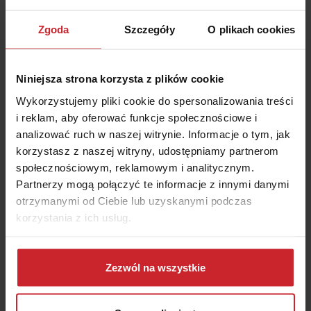
Oszczędź na
OC/AC
– wyceń i kup w 2 minuty
Zgoda
Szczegóły
O plikach cookies
Numer rejestracyjny pojazdu
Niniejsza strona korzysta z plików cookie
Wykorzystujemy pliki cookie do spersonalizowania treści
i reklam, aby oferować funkcje społecznościowe i
Data urodzenia właściciela pojazdu
analizować ruch w naszej witrynie. Informacje o tym, jak
korzystasz z naszej witryny, udostępniamy partnerom
społecznościowym, reklamowym i analitycznym.
Partnerzy mogą połączyć te informacje z innymi danymi
Akceptuję
Regulamin
świadczenia usług drogą
elektroniczną i zawierania umów na odległość oraz
otrzymanymi od Ciebie lub uzyskanymi podczas
Informacje
o multiagencie i administratorze danych.
korzystania z ich usług.
Dowiedz się więcej na temat tego, kim jesteśmy, jak
OBLICZ SKŁADKĘ OC/AC
można się z nami skontaktować i w jaki sposób
Zezwól na wszystkie
przetwarzamy dane osobowe w ramach
Polityki
prywatności
.