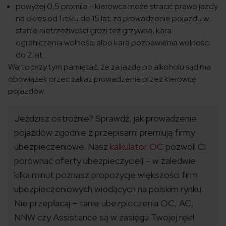
powyżej 0,5 promila – kierowca może stracić prawo jazdy
na okres od 1 roku do 15 lat; za prowadzenie pojazdu w
stanie nietrzeźwości grozi też grzywna, kara
ograniczenia wolności albo kara pozbawienia wolności
do 2 lat.
Warto przy tym pamiętać, że za jazdę po alkoholu sąd ma
obowiązek orzec zakaz prowadzenia przez kierowcę
pojazdów.
Jeździsz ostrożnie? Sprawdź, jak prowadzenie
pojazdów zgodnie z przepisami premiują firmy
ubezpieczeniowe. Nasz
kalkulator OC
pozwoli Ci
porównać oferty ubezpieczycieli – w zaledwie
kilka minut poznasz propozycje większości firm
ubezpieczeniowych wiodących na polskim rynku.
Nie przepłacaj – tanie ubezpieczenia OC, AC,
NNW czy Assistance są w zasięgu Twojej ręki!