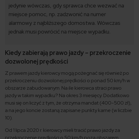
jedynie wówczas, gdy sprawca chce wezwać na
miejsce pomoc, np. zadzwonić na numer
alarmowy z najbliższego domostwa. Wówczas
jednak musi powrócić na miejsce wypadku.
Kiedy zabierają prawo jazdy – przekroczenie
dozwolonej prędkości
Z prawem jazdy kierowcy mogą pożegnać się również po
przekroczeniu dozwolonej prędkości o ponad 50 km/h w
obszarze zabudowanym. Na ile kierowca straci prawo
jazdy w takim wypadku? Na okres 3 miesięcy. Dodatkowo
musi się on liczyć z tym, że otrzyma mandat (400-500 zł),
a na jego koncie zostaną zapisane punkty karne (w liczbie
10).
Od 1 lipca 2020 r. kierowcy mieli tracić prawo jazdy za
przekroczenie prędkości o 50 km/h poza obszarem