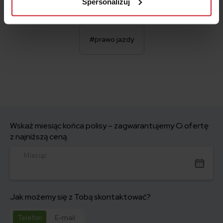
Spersonalizuj
#prawo jazdy
Wskaż miesiąc końca polisy – zagwarantujemy Ci ofertę
z najniższą ceną.
Miesiąc
Jak możemy się z Tobą skontaktować?
Telefon
E-mail