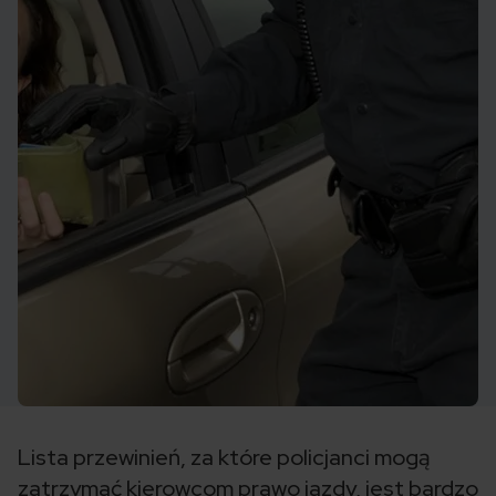
Lista przewinień, za które policjanci mogą
zatrzymać kierowcom prawo jazdy, jest bardzo