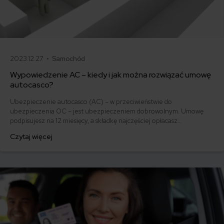
2023.12.27 •
Samochód
Wypowiedzenie AC – kiedy i jak można rozwiązać umowę
autocasco?
Ubezpieczenie autocasco (AC) – w przeciwieństwie do
ubezpieczenia OC – jest ubezpieczeniem dobrowolnym. Umowę
podpisujesz na 12 miesięcy, a składkę najczęściej opłacasz
jednorazowo. Co w przypadku, gdy udało Ci się znaleźć lepszą
Czytaj więcej
ofertę lub zdecydowałeś się sprzedać samochód w trakcie trwania
umowy? Sprawdź, w jakich sytuacjach ubezpieczenie AC wygasa
samo, a kiedy można odstąpić od umowy.