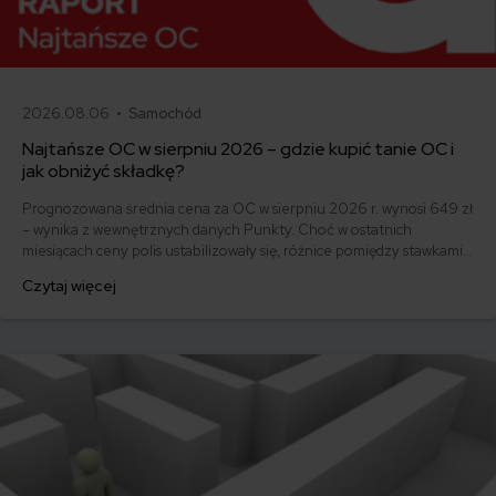
2026.08.06 •
Samochód
Najtańsze OC w sierpniu 2026 – gdzie kupić tanie OC i
jak obniżyć składkę?
Prognozowana średnia cena za OC w sierpniu 2026 r. wynosi 649 zł
– wynika z wewnętrznych danych Punkty. Choć w ostatnich
miesiącach ceny polis ustabilizowały się, różnice pomiędzy stawkami
za ubezpieczenie są ogromne. Jedni płacą zaledwie nieco ponad
Czytaj więcej
500 zł, inni – powyżej 1500 zł. Gdzie znaleźć najtańsze OC w Polsce
i jak obniżyć koszty ubezpieczenia samochodu? Odpowiadamy na
podstawie najnowszych danych z rynku.