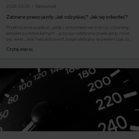
2026.03.05 •
Samochód
Zabrane prawo jazdy. Jak odzyskać? Jak się odwołać?
Przekroczona prędkość, jazda z procentami we krwi czy uzbierany
komplet punktów karnych – przyczyn odebrania prawa jazdy może
być wiele. Jeśli Twój dokument został odebrany na pewien czas, to
po jego upływie możesz się ubiegać o jego zwrot. Jak odzyskać
Czytaj więcej
zabrane prawo jazdy? Jak się odwołać? Podpowiadamy!