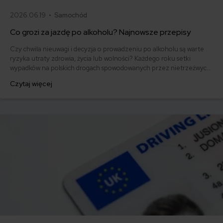
2026.06.19 •
Samochód
Co grozi za jazdę po alkoholu? Najnowsze przepisy
Czy chwila nieuwagi i decyzja o prowadzeniu po alkoholu są warte
ryzyka utraty zdrowia, życia lub wolności? Każdego roku setki
wypadków na polskich drogach spowodowanych przez nietrzeźwych
kierowców kończą się tragedią – dla nich samych, ich bliskich i
Czytaj więcej
niewinnych uczestników ruchu. Jazda po alkoholu to nie tylko
złamanie prawa, ale także niewyobrażalne zagrożenie dla wszystkich
na drodze. Jakie są konsekwencje?