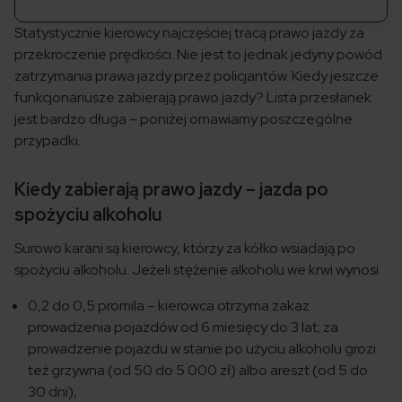
Statystycznie kierowcy najczęściej tracą prawo jazdy za
przekroczenie prędkości. Nie jest to jednak jedyny powód
zatrzymania prawa jazdy przez policjantów. Kiedy jeszcze
funkcjonariusze zabierają prawo jazdy? Lista przesłanek
jest bardzo długa – poniżej omawiamy poszczególne
przypadki.
Kiedy zabierają prawo jazdy – jazda po
spożyciu alkoholu
Surowo karani są kierowcy, którzy za kółko wsiadają po
spożyciu alkoholu. Jeżeli stężenie alkoholu we krwi wynosi:
0,2 do 0,5 promila – kierowca otrzyma zakaz
prowadzenia pojazdów od 6 miesięcy do 3 lat; za
prowadzenie pojazdu w stanie po użyciu alkoholu grozi
też grzywna (od 50 do 5 000 zł) albo areszt (od 5 do
30 dni),