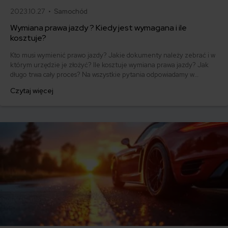
2023.10.27 •
Samochód
Wymiana prawa jazdy ? Kiedy jest wymagana i ile
kosztuje?
Kto musi wymienić prawo jazdy? Jakie dokumenty należy zebrać i w
którym urzędzie je złożyć? Ile kosztuje wymiana prawa jazdy? Jak
długo trwa cały proces? Na wszystkie pytania odpowiadamy w
artykule. Zachęcamy do lektury, zwłaszcza, że od 2013 roku weszły w
Czytaj więcej
Polsce nowe procedury, które jako kierowca powinieneś znać. Od
2019 roku obowiązuje również nowy wzór prawa jazdy.