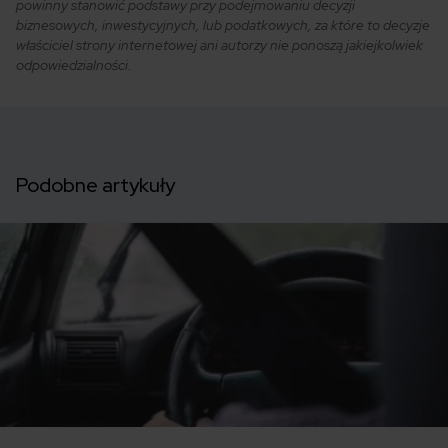
powinny stanowić podstawy przy podejmowaniu decyzji
biznesowych, inwestycyjnych, lub podatkowych, za które to decyzje
właściciel strony internetowej ani autorzy nie ponoszą jakiejkolwiek
odpowiedzialności.
Podobne artykuły