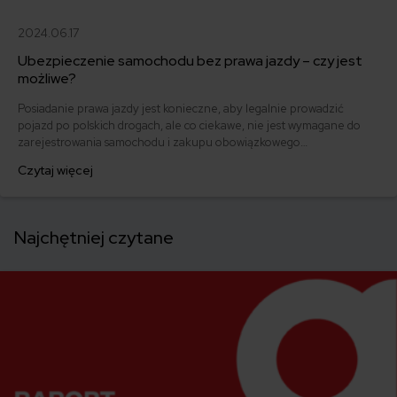
2024.06.17
Ubezpieczenie samochodu bez prawa jazdy – czy jest
możliwe?
Posiadanie prawa jazdy jest konieczne, aby legalnie prowadzić
pojazd po polskich drogach, ale co ciekawe, nie jest wymagane do
zarejestrowania samochodu i zakupu obowiązkowego
ubezpieczenia OC. Właściciele samochodów bez prawa jazdy mogą
Czytaj więcej
wykupić polisę odpowiedzialności cywilnej. Przeczytaj, aby
dowiedzieć się, czy i w jaki sposób możesz zabezpieczyć swój
samochód, nawet jeśli nie posiadasz uprawnień do kierowania.
Najchętniej czytane