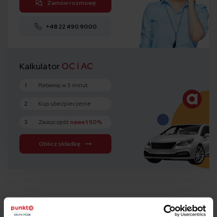
Zamów rozmowę
+48 22 490 9000
Kalkulator
OC i AC
1
Porównaj w 5 minut
2
Kup ubezpieczenie
3
Zaoszczędź
nawet 50%
Oblicz składkę