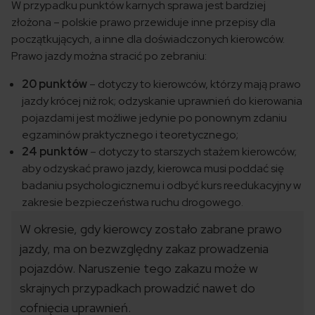
W przypadku punktów karnych sprawa jest bardziej
złożona – polskie prawo przewiduje inne przepisy dla
początkujących, a inne dla doświadczonych kierowców.
Prawo jazdy można stracić po zebraniu:
20 punktów
– dotyczy to kierowców, którzy mają prawo
jazdy krócej niż rok; odzyskanie uprawnień do kierowania
pojazdami jest możliwe jedynie po ponownym zdaniu
egzaminów praktycznego i teoretycznego;
24 punktów
– dotyczy to starszych stażem kierowców;
aby odzyskać prawo jazdy, kierowca musi poddać się
badaniu psychologicznemu i odbyć kurs reedukacyjny w
zakresie bezpieczeństwa ruchu drogowego.
W okresie, gdy kierowcy zostało zabrane prawo
jazdy, ma on bezwzględny zakaz prowadzenia
pojazdów. Naruszenie tego zakazu może w
skrajnych przypadkach prowadzić nawet do
cofnięcia uprawnień.