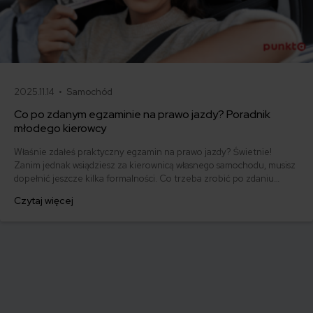
2025.11.14 •
Samochód
Co po zdanym egzaminie na prawo jazdy? Poradnik
młodego kierowcy
Właśnie zdałeś praktyczny egzamin na prawo jazdy? Świetnie!
Zanim jednak wsiądziesz za kierownicą własnego samochodu, musisz
dopełnić jeszcze kilka formalności. Co trzeba zrobić po zdaniu
egzaminu na prawo jazdy? Poznaj praktyczne wskazówki, dzięki
Czytaj więcej
którym szybko załatwisz sprawy urzędowe i będziesz mógł prowadzić
swoje auto.