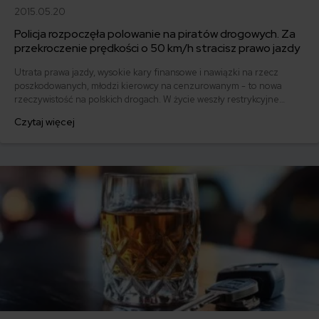
2015.05.20
Policja rozpoczęła polowanie na piratów drogowych. Za
przekroczenie prędkości o 50 km/h stracisz prawo jazdy
Utrata prawa jazdy, wysokie kary finansowe i nawiązki na rzecz
poszkodowanych, młodzi kierowcy na cenzurowanym - to nowa
rzeczywistość na polskich drogach. W życie weszły restrykcyjne
przepisy w prawie o ruchu drogowym. Już pierwszego dnia
Czytaj więcej
obowiązywania nowego prawa policjanci zatrzymali kilkadziesiąt
praw jazdy.