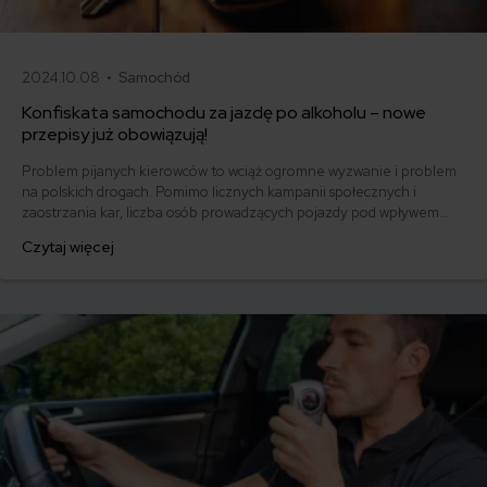
2024.10.08 •
Samochód
Konfiskata samochodu za jazdę po alkoholu – nowe
przepisy już obowiązują!
Problem pijanych kierowców to wciąż ogromne wyzwanie i problem
na polskich drogach. Pomimo licznych kampanii społecznych i
zaostrzania kar, liczba osób prowadzących pojazdy pod wpływem
alkoholu pozostaje zatrważająco wysoka. W 2023 roku odnotowano
Czytaj więcej
aż 90 tys. takich przypadków, a w 2024 roku tendencja ta niestety
nadal się utrzymuje.