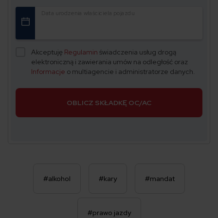
Data urodzenia właściciela pojazdu
Akceptuję
Regulamin
świadczenia usług drogą
elektroniczną i zawierania umów na odległość oraz
Informacje
o multiagencie i administratorze danych.
OBLICZ SKŁADKĘ OC/AC
#alkohol
#kary
#mandat
#prawo jazdy