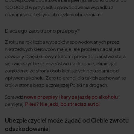
Obowiązkowa dodatkowa kara pieniężna od 10 000 zł do
100 000 zł w przypadku spowodowania wypadku z
ofiarami śmiertelnymi lub ciężkimi obrażeniami.
Dlaczego zaostrzono przepisy?
Z roku na rok liczba wypadków spowodowanych przez
nietrzeźwych kierowców maleje, ale problem nadal jest
poważny. Dzięki surowym karom i prewencji państwo stara
się zwiększyć bezpieczeństwo na drogach, eliminując
zagrożenie ze strony osób kierujących pojazdami pod
wpływem alkoholu. Zero tolerancji dla takich zachowań to
krok w stronę bezpieczniejszej Polski na drogach.
Sprawdź
nowe przepisy i kary za jazdę po alkoholu
i
pamiętaj:
Piłeś? Nie jedź, bo stracisz auto!
Ubezpieczyciel może żądać od Ciebie zwrotu
odszkodowania!