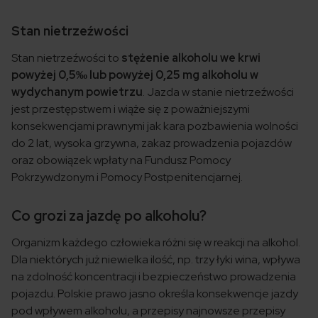
Stan nietrzeźwości
Stan nietrzeźwości to
stężenie alkoholu we krwi
powyżej 0,5‰ lub powyżej 0,25 mg alkoholu w
wydychanym powietrzu
. Jazda w stanie nietrzeźwości
jest przestępstwem i wiąże się z poważniejszymi
konsekwencjami prawnymi jak kara pozbawienia wolności
do 2 lat, wysoka grzywna, zakaz prowadzenia pojazdów
oraz obowiązek wpłaty na Fundusz Pomocy
Pokrzywdzonym i Pomocy Postpenitencjarnej.
Co grozi za jazdę po alkoholu?
Organizm każdego człowieka różni się w reakcji na alkohol.
Dla niektórych już niewielka ilość, np. trzy łyki wina, wpływa
na zdolność koncentracji i bezpieczeństwo prowadzenia
pojazdu. Polskie prawo jasno określa konsekwencje jazdy
pod wpływem alkoholu, a przepisy najnowsze przepisy