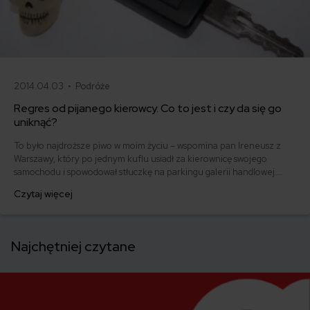
2014.04.03 •
Podróże
Regres od pijanego kierowcy. Co to jest i czy da się go
uniknąć?
To było najdroższe piwo w moim życiu – wspomina pan Ireneusz z
Warszawy, który po jednym kuflu usiadł za kierownicę swojego
samochodu i spowodował stłuczkę na parkingu galerii handlowej.
Jeśli zastanawiasz się, jakie konsekwencje mogą grozić Ci za jazdę na
Czytaj więcej
podwójnym gazie ku przestrodze zapoznaj się z poniższym
artykułem. Regres od pijanego kierowcy jest groźnym narzędziem w
rękach ubezpieczyciela.
Najchętniej czytane