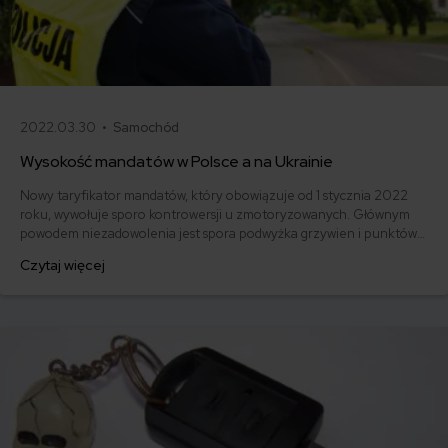
2022.03.30 •
Samochód
Wysokość mandatów w Polsce a na Ukrainie
Nowy taryfikator mandatów, który obowiązuje od 1 stycznia 2022
roku, wywołuje sporo kontrowersji u zmotoryzowanych. Głównym
powodem niezadowolenia jest spora podwyżka grzywien i punktów
karnych naliczanych za wykroczenia. Maksymalna kara wynosi aż 30
Czytaj więcej
000 zł. Czy grzywny za łamanie przepisów ruchu drogowego w
Polsce są porównywalne do kar obowiązujących na Ukrainie?