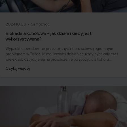
2024.10.08 •
Samochód
Blokada alkoholowa – jak działa i kiedy jest
wykorzystywana?
Wypadki spowodowane przez pijanych kierowców są ogromnym
problemem w Polsce. Mimo licznych działań edukacyjnych cały czas
wiele osób decyduje się na prowadzenie po spożyciu alkoholu.
Polskie prawo jest bezlitosne dla takich kierowców. Dowiedz się, na
Czytaj więcej
czym polega blokada alkoholowa w samochodzie i kiedy można z niej
skorzystać.