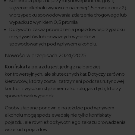
Konfiskata pojazdu przy rutynowej kontroli, gdy 1)
stężenie alkoholu wynosi co najmniej 1,5 promila oraz 2)
w przypadku spowodowania zdarzenia drogowego lub
wypadku z wynikiem 0,5 promila.
Dożywotni zakaz prowadzenia pojazdów w przypadku
recydywistów lub poważnych wypadków
spowodowanych pod wpływem alkoholu.
Nowości w przepisach 2024/2025
Konfiskata pojazdu
jest jedną z najbardziej
kontrowersyjnych, ale skutecznych kar. Dotyczy zarówno
kierowców, którzy zostali zatrzymani podczas rutynowej
kontroli z wysokim stężeniem alkoholu, jak i tych, którzy
spowodowali wypadek.
Osoby złapane ponownie na jeździe pod wpływem
alkoholu mogą spodziewać się nie tylko konfiskaty
pojazdu, ale również dożywotniego zakazu prowadzenia
wszelkich pojazdów.