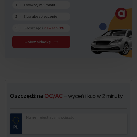
1
Porównaj w 5 minut
2
Kup ubezpieczenie
3
Zaoszczędź
nawet 50%
Oblicz składkę
Oszczędź na
OC/AC
– wyceń i kup w 2 minuty
Numer rejestracyjny pojazdu