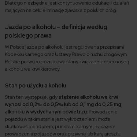
Dlatego niezbędne jest kontynuowanie edukacji i działań
mających na celu eliminację zjawiska z polskich dróg.
Jazda po alkoholu – definicja według
polskiego prawa
W Polsce jazda po alkoholu jest regulowana przepisami
Kodeksu karnego oraz Ustawy Prawo o ruchu drogowym.
Polskie prawo rozróżnia dwa stany związane z obecnością
alkoholu we krwi kierowcy.
Stan po użyciu alkoholu
Stan ten występuje, gdy
stężenie alkoholu we krwi
wynosi od 0,2‰ do 0,5‰ lub od 0,1 mg do 0,25 mg
alkoholu w wydychanym powietrzu
. Prowadzenie
pojazdu w takim stanie jest wykroczeniem i może
skutkować mandatem, punktami karnymi, zakazem
prowadzenia pojazdów oraz grzywną lub karą aresztu.