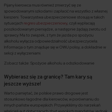
Pijany kierowca musi również zmierzyć się ze
spowodowanymi szkodami i zapłacić na wszystko z własnej
kieszeni. Towarzystwa ubezpieczeniowe stosują w takich
sytuacjach
regres ubezpieczeniowy
, czyli wypłacają
poszkodowanym pieniądze, a następnie żądają zwrotu od
sprawcy. Ma to związek, z tym że jazda po spożyciu
alkoholu wyłącza odpowiedzialność ubezpieczyciela.
Informacja o tym znajduje się w OWU polisy, a dokładnie w
sekcji z wyłączeniami.
Zobacz także: Spożycie alkoholu a odszkodowanie
Wybierasz się za granicę? Tam kary są
jeszcze wyższe!
Warto pamiętać, że polskie prawo drogowe jest
stosunkowo łagodne dla kierowców, w porównaniu do
innych państw europejskich. Przywykliśmy do narzekań
właścieli aut dotyczących zbyt wysokich mandatów, jednak