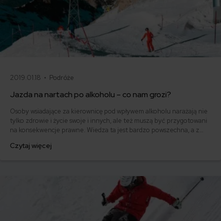
2019.01.18 •
Podróże
Jazda na nartach po alkoholu – co nam grozi?
Osoby wsiadające za kierownicę pod wpływem alkoholu narażają nie
tylko zdrowie i życie swoje i innych, ale też muszą być przygotowani
na konsekwencje prawne. Wiedza ta jest bardzo powszechna, a z
takimi osobami walczy się za pomocą najróżniejszych kampanii
Czytaj więcej
społecznych. Jednak jak to jest w przypadku, gdy podczas zimowych
szaleństw osoba jeżdżąca na nartach najpierw spożyje alkohol?
Sprawdzamy!