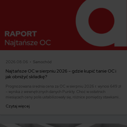
2026.08.06 •
Samochód
Najtańsze OC w sierpniu 2026 – gdzie kupić tanie OC i
jak obniżyć składkę?
Prognozowana średnia cena za OC w sierpniu 2026 r. wynosi 649 zł
– wynika z wewnętrznych danych Punkty. Choć w ostatnich
miesiącach ceny polis ustabilizowały się, różnice pomiędzy stawkami
za ubezpieczenie są ogromne. Jedni płacą zaledwie nieco ponad
Czytaj więcej
500 zł, inni – powyżej 1500 zł. Gdzie znaleźć najtańsze OC w Polsce
i jak obniżyć koszty ubezpieczenia samochodu? Odpowiadamy na
podstawie najnowszych danych z rynku.