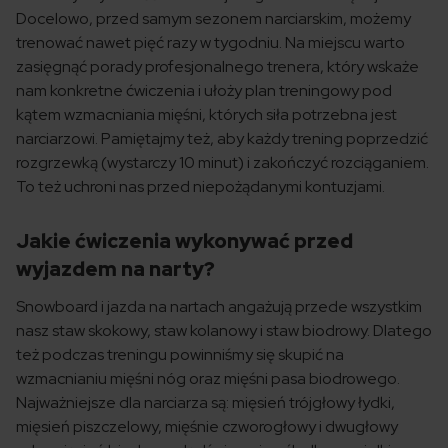
Docelowo, przed samym sezonem narciarskim, możemy
trenować nawet pięć razy w tygodniu. Na miejscu warto
zasięgnąć porady profesjonalnego trenera, który wskaże
nam konkretne ćwiczenia i ułoży plan treningowy pod
kątem wzmacniania mięśni, których siła potrzebna jest
narciarzowi. Pamiętajmy też, aby każdy trening poprzedzić
rozgrzewką (wystarczy 10 minut) i zakończyć rozciąganiem.
To też uchroni nas przed niepożądanymi kontuzjami.
Jakie ćwiczenia wykonywać przed
wyjazdem na narty?
Snowboard i jazda na nartach angażują przede wszystkim
nasz staw skokowy, staw kolanowy i staw biodrowy. Dlatego
też podczas treningu powinniśmy się skupić na
wzmacnianiu mięśni nóg oraz mięśni pasa biodrowego.
Najważniejsze dla narciarza są: mięsień trójgłowy łydki,
mięsień piszczelowy, mięśnie czworogłowy i dwugłowy