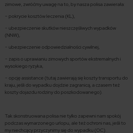
zimowe, zwróćmy uwagę na to, by nasza polisa zawierała:
− pokrycie kosztów leczenia (KL),
− ubezpieczenie skutków nieszczęśliwych wypadków
(NNW),
− ubezpieczenie odpowiedzialności cywilnej,
− zapis o uprawianiu zimowych sportów ekstremalnych i
wysokiego ryzyka,
− opcję assistance (tutaj zawierają się koszty transportu do
kraju, jeśli do wypadku dojdzie zagranicą, a czasem też
koszty dojazdu rodziny do poszkodowanego).
Tak skonstruowana polisa nie tylko zapewni nam spokój
podczas wymarzonego urlopu, ale też ochroni nas, jeśli to
my niechcący przyczynimy się do wypadku (OC).