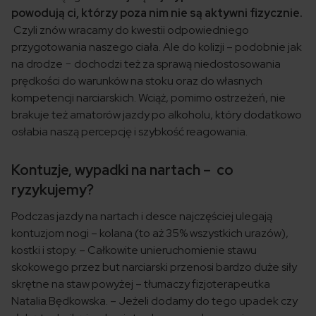
powodują ci, którzy poza nim nie są aktywni fizycznie.
Czyli znów wracamy do kwestii odpowiedniego
przygotowania naszego ciała. Ale do kolizji – podobnie jak
na drodze − dochodzi też za sprawą niedostosowania
prędkości do warunków na stoku oraz do własnych
kompetencji narciarskich. Wciąż, pomimo ostrzeżeń, nie
brakuje też amatorów jazdy po alkoholu, który dodatkowo
osłabia naszą percepcję i szybkość reagowania.
Kontuzje, wypadki na nartach – co
ryzykujemy?
Podczas jazdy na nartach i desce najczęściej ulegają
kontuzjom nogi – kolana (to aż 35% wszystkich urazów),
kostki i stopy. – Całkowite unieruchomienie stawu
skokowego przez but narciarski przenosi bardzo duże siły
skrętne na staw powyżej – tłumaczy fizjoterapeutka
Natalia Będkowska. – Jeżeli dodamy do tego upadek czy