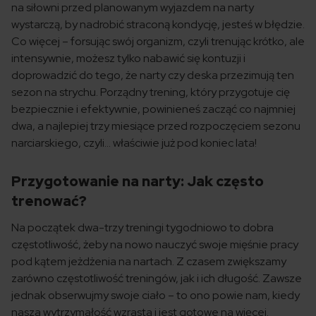
na siłowni przed planowanym wyjazdem na narty
wystarczą, by nadrobić straconą kondycję, jesteś w błędzie.
Co więcej – forsując swój organizm, czyli trenując krótko, ale
intensywnie, możesz tylko nabawić się kontuzji i
doprowadzić do tego, że narty czy deska przezimują ten
sezon na strychu. Porządny trening, który przygotuje cię
bezpiecznie i efektywnie, powinieneś zacząć co najmniej
dwa, a najlepiej trzy miesiące przed rozpoczęciem sezonu
narciarskiego, czyli… właściwie już pod koniec lata!
Przygotowanie na narty: Jak często
trenować?
Na początek dwa-trzy treningi tygodniowo to dobra
częstotliwość, żeby na nowo nauczyć swoje mięśnie pracy
pod kątem jeżdżenia na nartach. Z czasem zwiększamy
zarówno częstotliwość treningów, jak i ich długość. Zawsze
jednak obserwujmy swoje ciało – to ono powie nam, kiedy
nasza wytrzymałość wzrasta i jest gotowe na więcej.