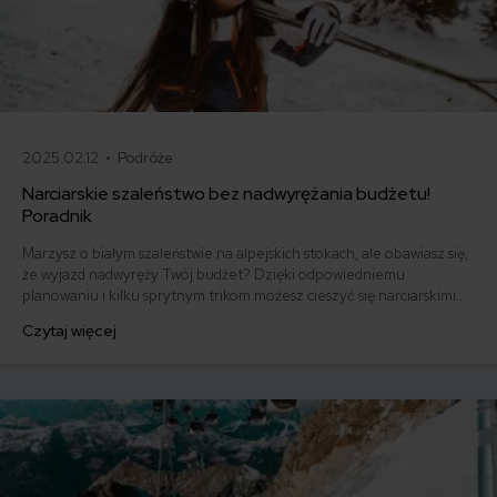
2025.02.12 •
Podróże
Narciarskie szaleństwo bez nadwyrężania budżetu!
Poradnik
Marzysz o białym szaleństwie na alpejskich stokach, ale obawiasz się,
że wyjazd nadwyręży Twój budżet? Dzięki odpowiedniemu
planowaniu i kilku sprytnym trikom możesz cieszyć się narciarskimi
przygodami w Alpach, nie wydając fortuny. Poznaj sprawdzone
Czytaj więcej
sposoby na tanie i udane ferie zimowe.