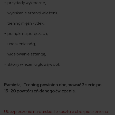
− przysiady wykroczne,
− wyciskanie sztangi w leżeniu,
− trening mięśni łydek,
− pompki na poręczach,
− unoszenie nóg,
− wiosłowanie sztangą,
− skłony w leżeniu głową w dół.
Pamiętaj: Trening powinien obejmować 3 serie po
15−20 powtórzeń danego ćwiczenia.
Ubezpieczenie narciarskie. Ile kosztuje ubezpieczenie na