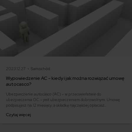
2023.12.27 •
Samochód
Wypowiedzenie AC – kiedy i jak można rozwiązać umowę
autocasco?
Ubezpieczenie autocasco (AC) – w przeciwieństwie do
ubezpieczenia OC – jest ubezpieczeniem dobrowolnym. Umowę
podpisujesz na 12 miesięcy, a składkę najczęściej opłacasz
jednorazowo. Co w przypadku, gdy udało Ci się znaleźć lepszą
Czytaj więcej
ofertę lub zdecydowałeś się sprzedać samochód w trakcie trwania
umowy? Sprawdź, w jakich sytuacjach ubezpieczenie AC wygasa
samo, a kiedy można odstąpić od umowy.