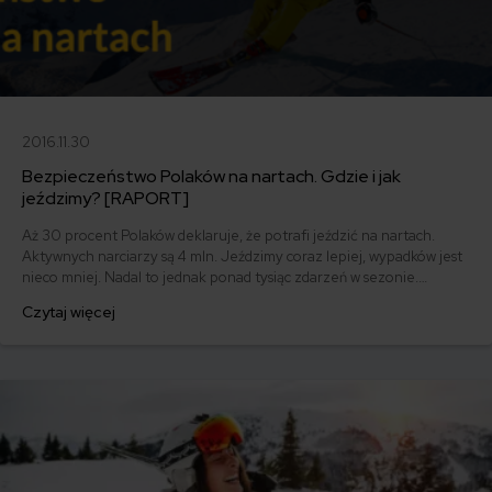
2016.11.30
Bezpieczeństwo Polaków na nartach. Gdzie i jak
jeździmy? [RAPORT]
Aż 30 procent Polaków deklaruje, że potrafi jeździć na nartach.
Aktywnych narciarzy są 4 mln. Jeździmy coraz lepiej, wypadków jest
nieco mniej. Nadal to jednak ponad tysiąc zdarzeń w sezonie.
Pokochaliśmy też zagraniczne stoki, bo tam warunki zawsze pewne.
Czytaj więcej
Za granicą kwestia bezpieczeństwa jest jeszcze ważniejsza. Bez
ubezpieczenia lepiej nie szusować. Jak je wybrać, na co zwrócić
uwagę? Przeczytaj nasz raport!