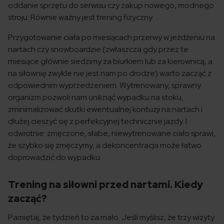
oddanie sprzętu do serwisu czy zakup nowego, modnego
stroju. Równie ważny jest trening fizyczny.
Przygotowanie ciała po miesiącach przerwy w jeżdżeniu na
nartach czy snowboardzie (zwłaszcza gdy przez te
miesiące głównie siedzimy za biurkiem lub za kierownicą, a
na siłownię zwykle nie jest nam po drodze) warto zacząć z
odpowiednim wyprzedzeniem. Wytrenowany, sprawny
organizm pozwoli nam uniknąć wypadku na stoku,
zminimalizować skutki ewentualnej kontuzji na nartach i
dłużej cieszyć się z perfekcyjnej technicznie jazdy. I
odwrotnie: zmęczone, słabe, niewytrenowane ciało sprawi,
że szybko się zmęczymy, a dekoncentracja może łatwo
doprowadzić do wypadku.
Trening na siłowni przed nartami. Kiedy
zacząć?
Pamiętaj, że tydzień to za mało. Jeśli myślisz, że trzy wizyty