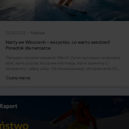
2025.02.12 •
Podróże
Narty we Włoszech – wszystko, co warto wiedzieć!
Poradnik dla narciarza
Planujesz narciarski wypad do Włoch? Zanim wyruszysz na alpejskie
stoki, warto poznać kluczowe informacje, które zapewnią Ci
bezpieczny i udany urlop. Od obowiązkowego ubezpieczenia OC,
przez wybór odpowiedniego ośrodka, po lokalne zwyczaje –
Czytaj więcej
przygotowanie to podstawa. Odkryj, na co zwrócić uwagę, by w pełni
cieszyć się białym szaleństwem w sercu Italii.