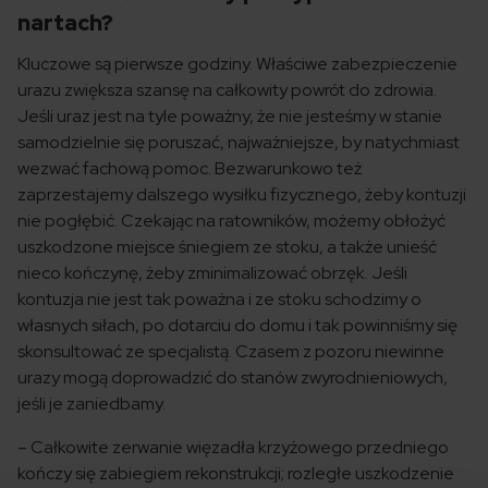
nartach?
Kluczowe są pierwsze godziny. Właściwe zabezpieczenie
urazu zwiększa szansę na całkowity powrót do zdrowia.
Jeśli uraz jest na tyle poważny, że nie jesteśmy w stanie
samodzielnie się poruszać, najważniejsze, by natychmiast
wezwać fachową pomoc. Bezwarunkowo też
zaprzestajemy dalszego wysiłku fizycznego, żeby kontuzji
nie pogłębić. Czekając na ratowników, możemy obłożyć
uszkodzone miejsce śniegiem ze stoku, a także unieść
nieco kończynę, żeby zminimalizować obrzęk. Jeśli
kontuzja nie jest tak poważna i ze stoku schodzimy o
własnych siłach, po dotarciu do domu i tak powinniśmy się
skonsultować ze specjalistą. Czasem z pozoru niewinne
urazy mogą doprowadzić do stanów zwyrodnieniowych,
jeśli je zaniedbamy.
– Całkowite zerwanie więzadła krzyżowego przedniego
kończy się zabiegiem rekonstrukcji; rozległe uszkodzenie