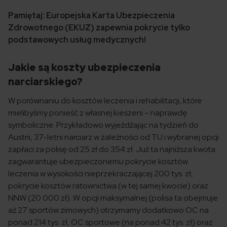
Pamiętaj: Europejska Karta Ubezpieczenia
Zdrowotnego (EKUZ) zapewnia pokrycie tylko
podstawowych usług medycznych!
Jakie są koszty ubezpieczenia
narciarskiego?
W porównaniu do kosztów leczenia i rehabilitacji, które
mielibyśmy ponieść z własnej kieszeni – naprawdę
symboliczne. Przykładowo wyjeżdżając na tydzień do
Austrii, 37-letni narciarz w zależności od TU i wybranej opcji
zapłaci za polisę od 25 zł do 354 zł. Już ta najniższa kwota
zagwarantuje ubezpieczonemu pokrycie kosztów
leczenia w wysokości nieprzekraczającej 200 tys. zł,
pokrycie kosztów ratownictwa (w tej samej kwocie) oraz
NNW (20 000 zł). W opcji maksymalnej (polisa ta obejmuje
aż 27 sportów zimowych) otrzymamy dodatkowo OC na
ponad 214 tys. zł, OC sportowe (na ponad 42 tys. zł) oraz