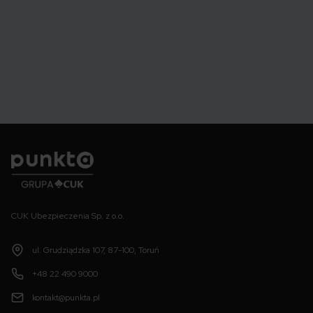
Punkta
CUK Ubezpieczenia Sp. z o.o.
ul. Grudziądzka 107, 87-100, Toruń
+48 22 490 9000
kontakt@punkta.pl