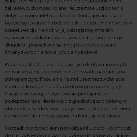
słabą technikę jazdy, nietrudno o przekroczenie norm
zakresów ruchomości kolana. Najczęstsze uszkodzenia
dotyczą tu więzadeł oraz łąkotek. Kontuzjowana osoba
będzie się uskarżać na ból, obrzęk, utratę ruchomości, co w
konsekwencji uniemożliwi jej dalszą jazdę. W takich
sytuacjach staw kolanowy traci swoją stabilność, czego
długoletnią konsekwencją mogą być przyspieszone
zmiany zwyrodnieniowe i problemy bólowe.
Podczas ostrych, niekontrolowanych skrętów możemy też
zerwać więzadła kolanowe, co zaprowadzi nas prosto na
stół operacyjny. Popularne na stoku jest też zwichnięcie
stawu barkowego – dochodzi do niego wówczas, gdy
tracąc równowagę, instynktownie próbujemy się
podeprzeć ręką. Nierzadką przypadłością są problemy w
obrębie kciuka, do których przyczynia się kontakt z kijkiem
narciarskim. Najmniej narażona na kontuzje jest głowa.
Nierzadkim przypadkiem jest kolizja kilku osób – dochodzi
do niej, gdy jeden narciarz/snowboardzista nie wyhamuje i