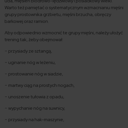
uda, mięsień biodrowo-lędźwiowy i pośladkowy wielki.
Warto też pamiętać o systematycznym wzmacnianiu mięśni
grupy prostownika grzbietu, mięśni brzucha, obręczy
barkowej oraz ramion.
Aby odpowiednio wzmocnić te grupy mięśni, należy ułożyć
trening tak, żeby obejmował:
− przysiady ze sztangą,
− uginanie nóg w leżeniu,
− prostowanie nóg w siadzie,
− martwy ciąg na prostych nogach,
− unoszenie tułowia z opadu,
− wypychanie nóg na suwnicy,
− przysiady na hak-maszynie,