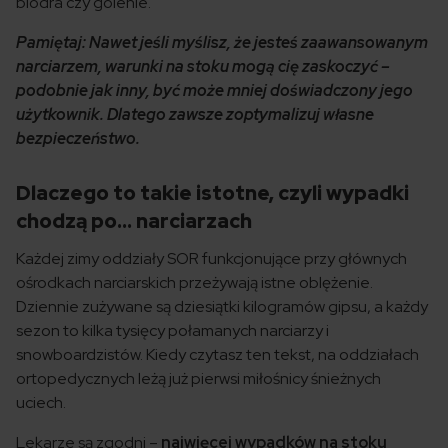
biodra czy golenie.
Pamiętaj: Nawet jeśli myślisz, że jesteś zaawansowanym
narciarzem, warunki na stoku mogą cię zaskoczyć –
podobnie jak inny, być może mniej doświadczony jego
użytkownik. Dlatego zawsze zoptymalizuj własne
bezpieczeństwo.
Dlaczego to takie istotne, czyli wypadki
chodzą po… narciarzach
Każdej zimy oddziały SOR funkcjonujące przy głównych
ośrodkach narciarskich przeżywają istne oblężenie.
Dziennie zużywane są dziesiątki kilogramów gipsu, a każdy
sezon to kilka tysięcy połamanych narciarzy i
snowboardzistów. Kiedy czytasz ten tekst, na oddziałach
ortopedycznych leżą już pierwsi miłośnicy śnieżnych
uciech.
Lekarze są zgodni –
najwięcej wypadków na stoku