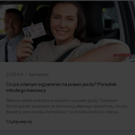
2025.11.14 •
Samochód
Co po zdanym egzaminie na prawo jazdy? Poradnik
młodego kierowcy
Właśnie zdałeś praktyczny egzamin na prawo jazdy? Świetnie!
Zanim jednak wsiądziesz za kierownicą własnego samochodu, musisz
dopełnić jeszcze kilka formalności. Co trzeba zrobić po zdaniu
egzaminu na prawo jazdy? Poznaj praktyczne wskazówki, dzięki
Czytaj więcej
którym szybko załatwisz sprawy urzędowe i będziesz mógł prowadzić
swoje auto.