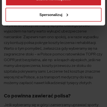
je mieć
przetwarzamy dane osobowe w ramach
Polityki
prywatności
.
Trening przed sezonem, przygotowany sprzęt i wysokie
Spersonalizuj
umiejętności – wszystko to jest bardzo ważne, ale niestety
na pewne rzeczy nie mamy wpływu. Dlatego przed
wyjazdem na narty warto wykupić ubezpieczenie
narciarskie. Zapewni nam ono spokój, a w razie wypadku
czy kontuzji polisa pokryje koszty leczenia i rehabilitacji.
Warto o tym pomyśleć, zwłaszcza gdy wybieramy się na
zagraniczne stoki – w Polsce pomoc ratowników TOPR czy
GOPR jest bezpłatna, ale np. w krajach alpejskich, jeśli nie
mamy ubezpieczenia, koszty przewozu ze stoku do
szpitala pokrywamy sami. Leczenie też kosztuje znacznie
więcej niż w Polsce, a za transport medyczny do kraju
możemy zapłacić nawet kilkadziesiąt tysięcy złotych.
Co powinna zawierać polisa?
Jeśli wybieramy się w góry i zamierzamy uprawiać sporty