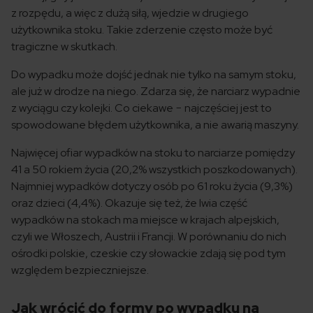
z rozpędu, a więc z dużą siłą, wjedzie w drugiego
użytkownika stoku. Takie zderzenie często może być
tragiczne w skutkach.
Do wypadku może dojść jednak nie tylko na samym stoku,
ale już w drodze na niego. Zdarza się, że narciarz wypadnie
z wyciągu czy kolejki. Co ciekawe − najczęściej jest to
spowodowane błędem użytkownika, a nie awarią maszyny.
Najwięcej ofiar wypadków na stoku to narciarze pomiędzy
41 a 50 rokiem życia (20,2% wszystkich poszkodowanych).
Najmniej wypadków dotyczy osób po 61 roku życia (9,3%)
oraz dzieci (4,4%). Okazuje się też, że lwia część
wypadków na stokach ma miejsce w krajach alpejskich,
czyli we Włoszech, Austrii i Francji. W porównaniu do nich
ośrodki polskie, czeskie czy słowackie zdają się pod tym
względem bezpieczniejsze.
Jak wrócić do formy po wypadku na