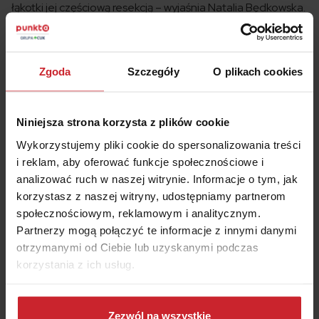
łąkotki jej częściową resekcją – wyjaśnia Natalia Będkowska.
– Pooperacyjną sprawność może przywrócić dobra,
systematyczna rehabilitacja. Niestety dziś, gdy na leczenie
refundowane przez NFZ pacjent czeka w długiej kolejce,
Zgoda
Szczegóły
O plikach cookies
w celu szybkiego włączenia fizjoterapii często zmuszeni
jesteśmy korzystać z pomocy w zakresie prywatnej – i
kosztownej – opieki medycznej.
Niniejsza strona korzysta z plików cookie
Rehabilitacja urazów narciarskich jest niezwykle ważnym
Wykorzystujemy pliki cookie do spersonalizowania treści
procesem na drodze wracania do sprawności fizycznej.
i reklam, aby oferować funkcje społecznościowe i
Unieruchomionej kończynie pomogą zabiegi
analizować ruch w naszej witrynie. Informacje o tym, jak
wspomagające regenerację tkanek, takie jak naświetlanie
korzystasz z naszej witryny, udostępniamy partnerom
wiązką laserową czy krioterapia, a także ćwiczenia pod
społecznościowym, reklamowym i analitycznym.
okiem fizjoterapeuty. Jeśli po wypadku nie było
Partnerzy mogą połączyć te informacje z innymi danymi
konieczności unieruchomienia kończyny, pomocne będą
otrzymanymi od Ciebie lub uzyskanymi podczas
zabiegi z zakresu terapii manualnej, laser, pole
korzystania z ich usług.
magnetyczne i elektrostymulacja.
Dowiedz się więcej na temat tego, kim jesteśmy, jak
Ubezpieczenie narciarskie – czemu warto
można się z nami skontaktować i w jaki sposób
Zezwól na wszystkie