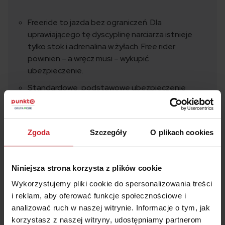
Freeride to jazda bez ograniczeń. Dla
uprawiającego tę dyscyplinę narciarza istnieje
tylko stok i adrenalina w żyłach. Free rider
powinien – a wręcz musi – wykupić
ubezpieczenie.
Standardowe, podstawowe ubezpieczenie
narciarskie to w tym wypadku za mało
Uprawiając sporty o wyższym ryzyku trzeba
rozszerzyć zakres ubezpieczenia o takie ryzyko
Zgoda
Szczegóły
O plikach cookies
Warto zwrócić uwagę, czy ubezpieczenie zawiera
np. koszty ratownictwa i sprzętu sportowego
Niniejsza strona korzysta z plików cookie
Wybierając ofertę, należy zapoznać się z
Wykorzystujemy pliki cookie do spersonalizowania treści
wyłączeniami odpowiedzialności TU.
i reklam, aby oferować funkcje społecznościowe i
analizować ruch w naszej witrynie. Informacje o tym, jak
korzystasz z naszej witryny, udostępniamy partnerom