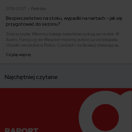
2019.01.07 •
Podróże
Bezpieczeństwo na stoku, wypadki na nartach – jak się
przygotować do sezonu?
Zima przyszła. Miłośnicy białego szaleństwa szykują się na stok. W
Austrii, Francji czy we Włoszech możemy jeździć już od listopada.
Ośrodki narciarskie w Polsce, Czechach i na Słowacji otwierają się
zwykle w połowie grudnia. Jak się przygotować, żeby jazda była tyle
Czytaj więcej
przyjemna, co bezpieczna? Co zrobić, żeby uniknąć wypadku na
nartach, i jak postępować, kiedy jednak mu ulegniemy?
Najchętniej czytane