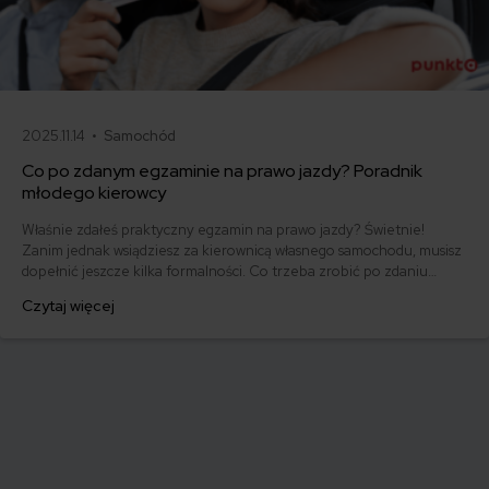
2025.11.14 •
Samochód
Co po zdanym egzaminie na prawo jazdy? Poradnik
młodego kierowcy
Właśnie zdałeś praktyczny egzamin na prawo jazdy? Świetnie!
Zanim jednak wsiądziesz za kierownicą własnego samochodu, musisz
dopełnić jeszcze kilka formalności. Co trzeba zrobić po zdaniu
egzaminu na prawo jazdy? Poznaj praktyczne wskazówki, dzięki
Czytaj więcej
którym szybko załatwisz sprawy urzędowe i będziesz mógł prowadzić
swoje auto.