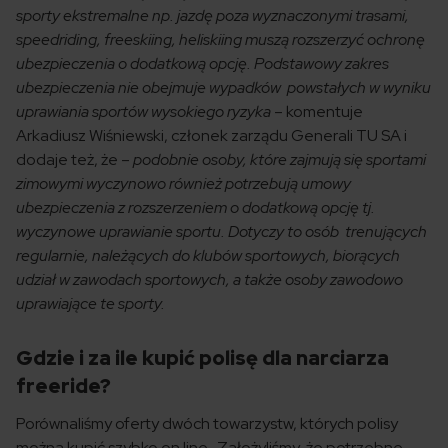
sporty ekstremalne np. jazdę poza wyznaczonymi trasami,
speedriding, freeskiing, heliskiing muszą rozszerzyć ochronę
ubezpieczenia o dodatkową opcję. Podstawowy zakres
ubezpieczenia nie obejmuje wypadków powstałych w wyniku
uprawiania sportów wysokiego ryzyka
– komentuje
Arkadiusz Wiśniewski, członek zarządu Generali TU SA i
dodaje też, że –
podobnie osoby, które zajmują się sportami
zimowymi wyczynowo również potrzebują umowy
ubezpieczenia z rozszerzeniem o dodatkową opcję tj.
wyczynowe uprawianie sportu. Dotyczy to osób trenujących
regularnie, należących do klubów sportowych, biorących
udział w zawodach sportowych, a także osoby zawodowo
uprawiające te sporty.
Gdzie i za ile kupić polisę dla narciarza
freeride?
Porównaliśmy oferty dwóch towarzystw, których polisy
można kupić szybko on line. Założyliśmy, że potrzebne