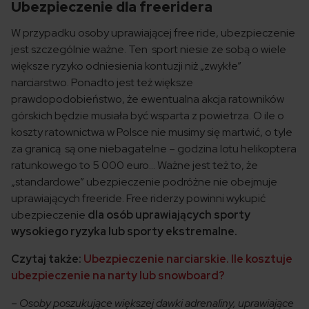
Ubezpieczenie dla freeridera
W przypadku osoby uprawiającej free ride, ubezpieczenie
jest szczególnie ważne. Ten sport niesie ze sobą o wiele
większe ryzyko odniesienia kontuzji niż „zwykłe”
narciarstwo. Ponadto jest też większe
prawdopodobieństwo, że ewentualna akcja ratowników
górskich będzie musiała być wsparta z powietrza. O ile o
koszty ratownictwa w Polsce nie musimy się martwić, o tyle
za granicą są one niebagatelne – godzina lotu helikoptera
ratunkowego to 5 000 euro… Ważne jest też to, że
„standardowe” ubezpieczenie podróżne nie obejmuje
uprawiających freeride. Free riderzy powinni wykupić
ubezpieczenie
dla osób uprawiających sporty
wysokiego ryzyka lub sporty ekstremalne.
Czytaj także:
Ubezpieczenie narciarskie. Ile kosztuje
ubezpieczenie na narty lub snowboard?
–
Osoby poszukujące większej dawki adrenaliny, uprawiające