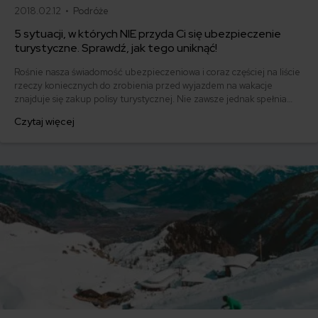
2018.02.12 •
Podróże
5 sytuacji, w których NIE przyda Ci się ubezpieczenie
turystyczne. Sprawdź, jak tego uniknąć!
Rośnie nasza świadomość ubezpieczeniowa i coraz częściej na liście
rzeczy koniecznych do zrobienia przed wyjazdem na wakacje
znajduje się zakup polisy turystycznej. Nie zawsze jednak spełnia
ona swoją rolę tak jak powinna. Mogą zdarzyć się sytuacje, w których
Czytaj więcej
ubezpieczenie turystyczne okaże się bezużyteczne. Sprawdź, jak
tego uniknąć!