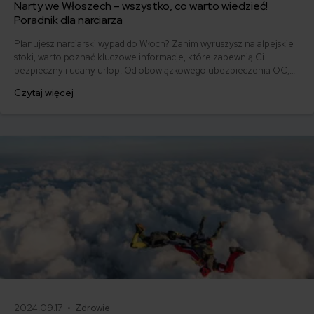
Narty we Włoszech – wszystko, co warto wiedzieć!
Poradnik dla narciarza
Planujesz narciarski wypad do Włoch? Zanim wyruszysz na alpejskie
stoki, warto poznać kluczowe informacje, które zapewnią Ci
bezpieczny i udany urlop. Od obowiązkowego ubezpieczenia OC,
przez wybór odpowiedniego ośrodka, po lokalne zwyczaje –
Czytaj więcej
przygotowanie to podstawa. Odkryj, na co zwrócić uwagę, by w pełni
cieszyć się białym szaleństwem w sercu Italii.
2024.09.17 •
Zdrowie