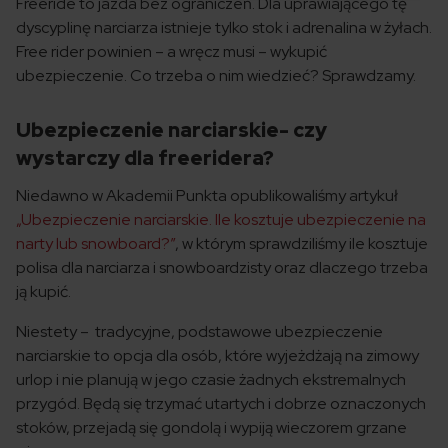
Freeride to jazda bez ograniczeń. Dla uprawiającego tę
dyscyplinę narciarza istnieje tylko stok i adrenalina w żyłach.
Free rider powinien – a wręcz musi – wykupić
ubezpieczenie. Co trzeba o nim wiedzieć? Sprawdzamy.
Ubezpieczenie narciarskie- czy
wystarczy dla freeridera?
Niedawno w Akademii Punkta opublikowaliśmy artykuł
„Ubezpieczenie narciarskie. Ile kosztuje ubezpieczenie na
narty lub snowboard?”
, w którym sprawdziliśmy ile kosztuje
polisa dla narciarza i snowboardzisty oraz dlaczego trzeba
ją kupić.
Niestety – tradycyjne, podstawowe ubezpieczenie
narciarskie to opcja dla osób, które wyjeżdżają na zimowy
urlop i nie planują w jego czasie żadnych ekstremalnych
przygód. Będą się trzymać utartych i dobrze oznaczonych
stoków, przejadą się gondolą i wypiją wieczorem grzane