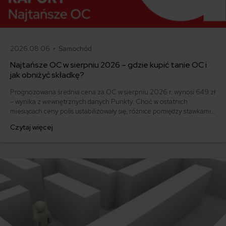
2026.08.06 •
Samochód
Najtańsze OC w sierpniu 2026 – gdzie kupić tanie OC i
jak obniżyć składkę?
Prognozowana średnia cena za OC w sierpniu 2026 r. wynosi 649 zł
– wynika z wewnętrznych danych Punkty. Choć w ostatnich
miesiącach ceny polis ustabilizowały się, różnice pomiędzy stawkami
za ubezpieczenie są ogromne. Jedni płacą zaledwie nieco ponad
Czytaj więcej
500 zł, inni – powyżej 1500 zł. Gdzie znaleźć najtańsze OC w Polsce
i jak obniżyć koszty ubezpieczenia samochodu? Odpowiadamy na
podstawie najnowszych danych z rynku.