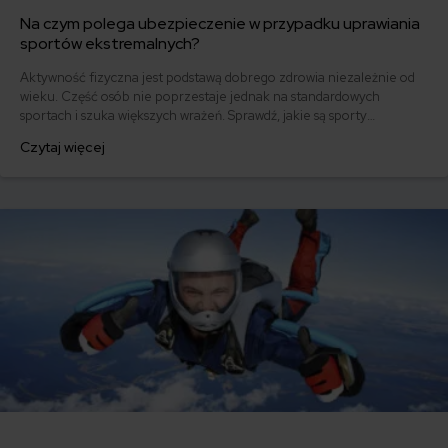
Na czym polega ubezpieczenie w przypadku uprawiania
sportów ekstremalnych?
Aktywność fizyczna jest podstawą dobrego zdrowia niezależnie od
wieku. Część osób nie poprzestaje jednak na standardowych
sportach i szuka większych wrażeń. Sprawdź, jakie są sporty
ekstremalne i czy wymagają dokupienia dodatkowego
Czytaj więcej
ubezpieczenia.