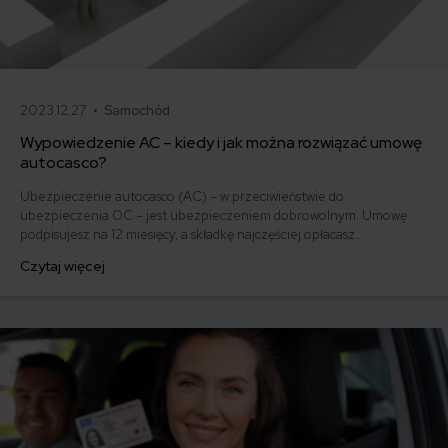
2023.12.27 •
Samochód
Wypowiedzenie AC – kiedy i jak można rozwiązać umowę
autocasco?
Ubezpieczenie autocasco (AC) – w przeciwieństwie do
ubezpieczenia OC – jest ubezpieczeniem dobrowolnym. Umowę
podpisujesz na 12 miesięcy, a składkę najczęściej opłacasz
jednorazowo. Co w przypadku, gdy udało Ci się znaleźć lepszą
Czytaj więcej
ofertę lub zdecydowałeś się sprzedać samochód w trakcie trwania
umowy? Sprawdź, w jakich sytuacjach ubezpieczenie AC wygasa
samo, a kiedy można odstąpić od umowy.