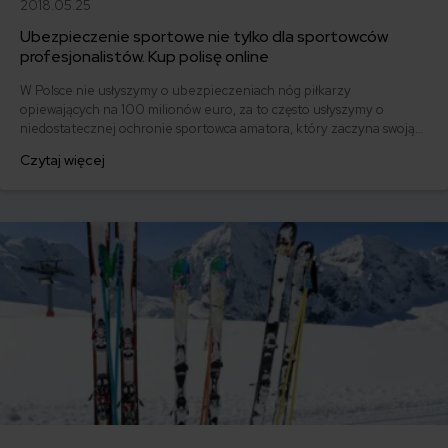
2018.05.25
Ubezpieczenie sportowe nie tylko dla sportowców
profesjonalistów. Kup polisę online
W Polsce nie usłyszymy o ubezpieczeniach nóg piłkarzy
opiewających na 100 milionów euro, za to często usłyszymy o
niedostatecznej ochronie sportowca amatora, który zaczyna swoją
przygodę z bieganiem. Na rynku ubezpieczeń można spotkać się z
Czytaj więcej
polisą zarówno dla profesjonalisty, jak i amatora, powstają nawet
specjalne oferty dla uprawiających konkretne dyscypliny sportu. Czy
to znaczy, że możesz trenować w spokoju?