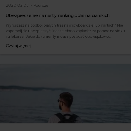
2020.02.03 •
Podróże
Ubezpieczenie na narty: ranking polis narciarskich
Wyruszasz na podbój białych tras na snowboardzie lub nartach? Nie
zapomnij się ubezpieczyć, inaczej słono zapłacisz za pomoc na stoku
i u lekarza! Jakie dokumenty musisz posiadać obowiązkowo
wyjeżdżając za granicę? Co powinieneś wykupić dodatkowo?
Czytaj więcej
Prześwietlamy ubezpieczenie na narty w różnych towarzystwach!
Sprawdź nasz ranking polis narciarskich!