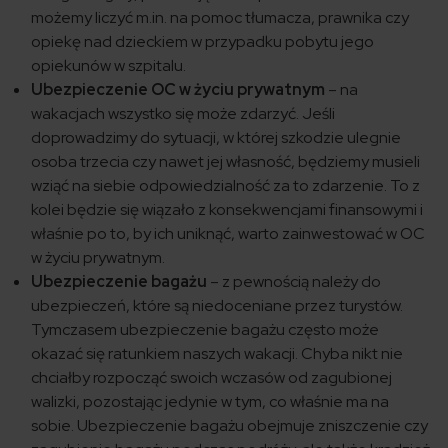
możemy liczyć m.in. na pomoc tłumacza, prawnika czy
opiekę nad dzieckiem w przypadku pobytu jego
opiekunów w szpitalu.
Ubezpieczenie OC w życiu prywatnym
– na
wakacjach wszystko się może zdarzyć. Jeśli
doprowadzimy do sytuacji, w której szkodzie ulegnie
osoba trzecia czy nawet jej własność, będziemy musieli
wziąć na siebie odpowiedzialność za to zdarzenie. To z
kolei będzie się wiązało z konsekwencjami finansowymi i
właśnie po to, by ich uniknąć, warto zainwestować w OC
w życiu prywatnym.
Ubezpieczenie bagażu
– z pewnością należy do
ubezpieczeń, które są niedoceniane przez turystów.
Tymczasem ubezpieczenie bagażu często może
okazać się ratunkiem naszych wakacji. Chyba nikt nie
chciałby rozpocząć swoich wczasów od zagubionej
walizki, pozostając jedynie w tym, co właśnie ma na
sobie. Ubezpieczenie bagażu obejmuje zniszczenie czy