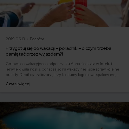
2019.06.13 •
Podróże
Przygotuj się do wakacji – poradnik – o czym trzeba
pamiętać przez wyjazdem?!
Gotowa do wakacyjnego odpoczynku Anna siedziała w fotelu i
leniwie kiwała nóżką, odhaczając na wakacyjnej liście spraw kolejne
punkty. Depilacja zaliczona, trzy kostiumy kąpielowe spakowane,
kosmetyki do opalania i po opalaniu w kosmetyczce, podstawowe
Czytaj więcej
lekarstwa w plastikowej torebce, walizki przygotowane, dokumenty
w bocznej kieszonce torebki. Wszystko wydawało się dopięte na
ostatni guzik, a jednak...