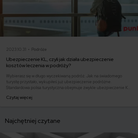
2023.10.31 •
Podróże
Ubezpieczenie KL, czyli jak działa ubezpieczenie
kosztów leczenia w podróży?
Wybierasz się w długo wyczekiwaną podróż. Jak na świadomego
turystę przystało, wykupiłeś już ubezpieczenie podróżne.
Standardowa polisa turystyczna obejmuje zwykle ubezpieczenie KL,
NNW, pakiet assistance czy chociażby ubezpieczenie bagażu. Dziś
Czytaj więcej
sprawdzimy, co to jest ubezpieczenie KL. Powiemy sobie jak działa
ubezpieczenie kosztów leczenia w podróży i na co zwrócić uwagę
kupując ubezpieczenie zdrowotne na wyjazd.
Najchętniej czytane