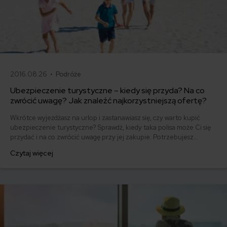
2016.08.26 •
Podróże
Ubezpieczenie turystyczne – kiedy się przyda? Na co
zwrócić uwagę? Jak znaleźć najkorzystniejszą ofertę?
Wkrótce wyjeżdżasz na urlop i zastanawiasz się, czy warto kupić
ubezpieczenie turystyczne? Sprawdź, kiedy taka polisa może Ci się
przydać i na co zwrócić uwagę przy jej zakupie. Potrzebujesz
pomocy? Skontaktuj się z doradcą mfind, z którym wybierzesz
Czytaj więcej
najlepsze ubezpieczenie turystyczne.