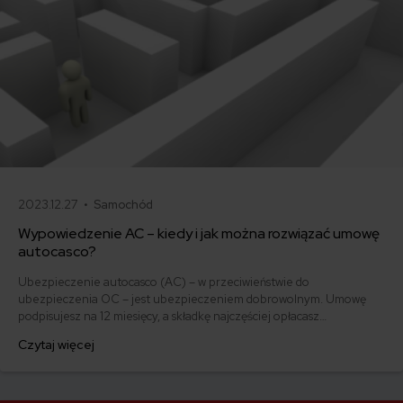
2023.12.27 •
Samochód
Wypowiedzenie AC – kiedy i jak można rozwiązać umowę
autocasco?
Ubezpieczenie autocasco (AC) – w przeciwieństwie do
ubezpieczenia OC – jest ubezpieczeniem dobrowolnym. Umowę
podpisujesz na 12 miesięcy, a składkę najczęściej opłacasz
jednorazowo. Co w przypadku, gdy udało Ci się znaleźć lepszą
Czytaj więcej
ofertę lub zdecydowałeś się sprzedać samochód w trakcie trwania
umowy? Sprawdź, w jakich sytuacjach ubezpieczenie AC wygasa
samo, a kiedy można odstąpić od umowy.