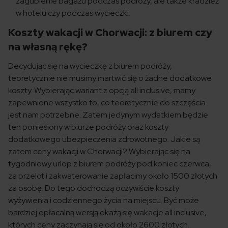
zagubienie bagażu podczas podróży, ale także kradzież
w hotelu czy podczas wycieczki.
Koszty wakacji w Chorwacji: z biurem czy
na własną rękę?
Decydując się na wycieczkę z biurem podróży,
teoretycznie nie musimy martwić się o żadne dodatkowe
koszty. Wybierając wariant z opcją all inclusive, mamy
zapewnione wszystko to, co teoretycznie do szczęścia
jest nam potrzebne. Zatem jedynym wydatkiem będzie
ten poniesiony w biurze podróży oraz koszty
dodatkowego ubezpieczenia zdrowotnego. Jakie są
zatem ceny wakacji w Chorwacji? Wybierając się na
tygodniowy urlop z biurem podróży pod koniec czerwca,
za przelot i zakwaterowanie zapłacimy około 1500 złotych
za osobę. Do tego dochodzą oczywiście koszty
wyżywienia i codziennego życia na miejscu. Być może
bardziej opłacalną wersją okażą się wakacje all inclusive,
których ceny zaczynają się od około 2600 złotych.