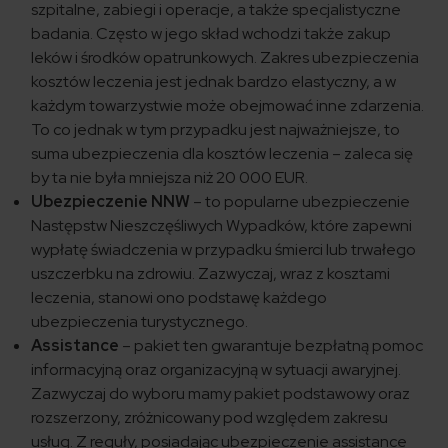
szpitalne, zabiegi i operacje, a także specjalistyczne
badania. Często w jego skład wchodzi także zakup
leków i środków opatrunkowych. Zakres ubezpieczenia
kosztów leczenia jest jednak bardzo elastyczny, a w
każdym towarzystwie może obejmować inne zdarzenia.
To co jednak w tym przypadku jest najważniejsze, to
suma ubezpieczenia dla kosztów leczenia – zaleca się
by ta nie była mniejsza niż 20 000 EUR.
Ubezpieczenie NNW
– to popularne ubezpieczenie
Następstw Nieszczęśliwych Wypadków, które zapewni
wypłatę świadczenia w przypadku śmierci lub trwałego
uszczerbku na zdrowiu. Zazwyczaj, wraz z kosztami
leczenia, stanowi ono podstawę każdego
ubezpieczenia turystycznego.
Assistance
– pakiet ten gwarantuje bezpłatną pomoc
informacyjną oraz organizacyjną w sytuacji awaryjnej.
Zazwyczaj do wyboru mamy pakiet podstawowy oraz
rozszerzony, zróżnicowany pod względem zakresu
usług. Z reguły, posiadając ubezpieczenie assistance