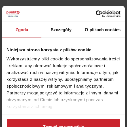
Zgoda
Szczegóły
O plikach cookies
Podsumowanie
Karta EKUZ zapewnia dostęp do państwowej
Niniejsza strona korzysta z plików cookie
służby zdrowia na takich samych warunkach, jakie
Wykorzystujemy pliki cookie do spersonalizowania treści
mają mieszkańcy danego państwa.
i reklam, aby oferować funkcje społecznościowe i
W przypadku Chorwacji, turyści posiadający kartę
analizować ruch w naszej witrynie. Informacje o tym, jak
EKUZ, a nie posiadający dodatkowego
korzystasz z naszej witryny, udostępniamy partnerom
ubezpieczenia zdrowotnego będą musieli pokryć
społecznościowym, reklamowym i analitycznym.
20 proc. kosztów.
Partnerzy mogą połączyć te informacje z innymi danymi
otrzymanymi od Ciebie lub uzyskanymi podczas
Kompleksowe ubezpieczenie turystyczne do
korzystania z ich usług.
Chorwacji powinno obejmować koszty leczenia
na poziomie co najmniej 20000 EUR,
Dowiedz się więcej na temat tego, kim jesteśmy, jak
ubezpieczenie NNW, pakiet Assistance, OC w
można się z nami skontaktować i w jaki sposób
Zezwól na wszystkie