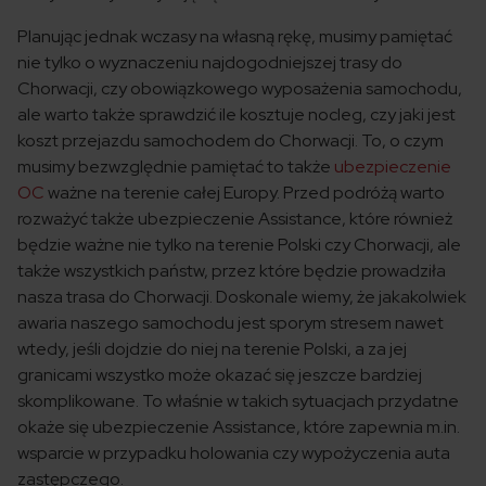
Planując jednak wczasy na własną rękę, musimy pamiętać
nie tylko o wyznaczeniu najdogodniejszej trasy do
Chorwacji, czy obowiązkowego wyposażenia samochodu,
ale warto także sprawdzić ile kosztuje nocleg, czy jaki jest
koszt przejazdu samochodem do Chorwacji. To, o czym
musimy bezwzględnie pamiętać to także
ubezpieczenie
OC
ważne na terenie całej Europy. Przed podróżą warto
rozważyć także ubezpieczenie Assistance, które również
będzie ważne nie tylko na terenie Polski czy Chorwacji, ale
także wszystkich państw, przez które będzie prowadziła
nasza trasa do Chorwacji. Doskonale wiemy, że jakakolwiek
awaria naszego samochodu jest sporym stresem nawet
wtedy, jeśli dojdzie do niej na terenie Polski, a za jej
granicami wszystko może okazać się jeszcze bardziej
skomplikowane. To właśnie w takich sytuacjach przydatne
okaże się ubezpieczenie Assistance, które zapewnia m.in.
wsparcie w przypadku holowania czy wypożyczenia auta
zastępczego.