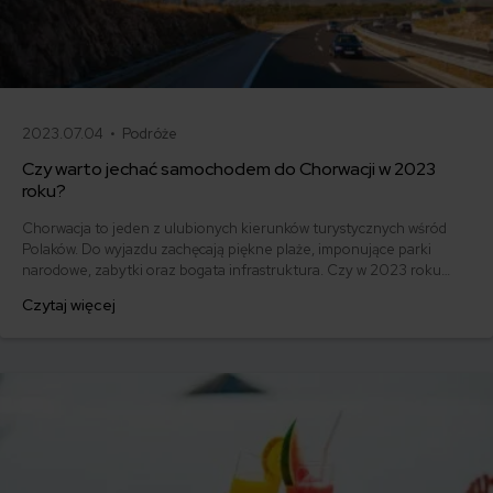
2023.07.04 •
Podróże
Czy warto jechać samochodem do Chorwacji w 2023
roku?
Chorwacja to jeden z ulubionych kierunków turystycznych wśród
Polaków. Do wyjazdu zachęcają piękne plaże, imponujące parki
narodowe, zabytki oraz bogata infrastruktura. Czy w 2023 roku
warto jechać do Chorwacji samochodem? Poznaj koszty oraz
Czytaj więcej
polecane trasy i zdecyduj, który środek transportu będzie najlepszy.