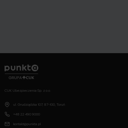
Punkta
CUK Ubezpieczenia Sp. z o.o.
ul. Grudziądzka 107, 87-100, Toruń
+48 22 490 9000
kontakt@punkta.pl