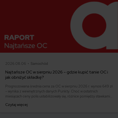
2026.08.06 •
Samochód
Najtańsze OC w sierpniu 2026 – gdzie kupić tanie OC i
jak obniżyć składkę?
Prognozowana średnia cena za OC w sierpniu 2026 r. wynosi 649 zł
– wynika z wewnętrznych danych Punkty. Choć w ostatnich
miesiącach ceny polis ustabilizowały się, różnice pomiędzy stawkami
za ubezpieczenie są ogromne. Jedni płacą zaledwie nieco ponad
Czytaj więcej
500 zł, inni – powyżej 1500 zł. Gdzie znaleźć najtańsze OC w Polsce
i jak obniżyć koszty ubezpieczenia samochodu? Odpowiadamy na
podstawie najnowszych danych z rynku.