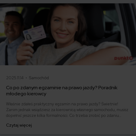
2025.11.14 •
Samochód
Co po zdanym egzaminie na prawo jazdy? Poradnik
młodego kierowcy
Właśnie zdałeś praktyczny egzamin na prawo jazdy? Świetnie!
Zanim jednak wsiądziesz za kierownicą własnego samochodu, musisz
dopełnić jeszcze kilka formalności. Co trzeba zrobić po zdaniu
egzaminu na prawo jazdy? Poznaj praktyczne wskazówki, dzięki
Czytaj więcej
którym szybko załatwisz sprawy urzędowe i będziesz mógł prowadzić
swoje auto.