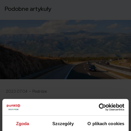
Podobne artykuły
2023.07.04 •
Podróże
Czy warto jechać samochodem do Chorwacji w 2023
roku?
Chorwacja to jeden z ulubionych kierunków turystycznych wśród
Polaków. Do wyjazdu zachęcają piękne plaże, imponujące parki
Zgoda
Szczegóły
O plikach cookies
narodowe, zabytki oraz bogata infrastruktura. Czy w 2023 roku