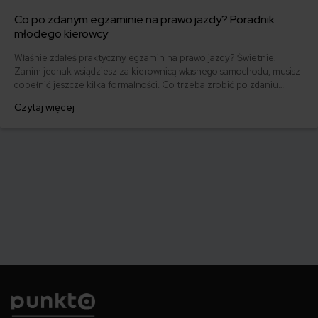
Co po zdanym egzaminie na prawo jazdy? Poradnik
młodego kierowcy
Właśnie zdałeś praktyczny egzamin na prawo jazdy? Świetnie!
Zanim jednak wsiądziesz za kierownicą własnego samochodu, musisz
dopełnić jeszcze kilka formalności. Co trzeba zrobić po zdaniu
egzaminu na prawo jazdy? Poznaj praktyczne wskazówki, dzięki
Czytaj więcej
którym szybko załatwisz sprawy urzędowe i będziesz mógł prowadzić
swoje auto.