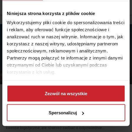
warto jechać do Chorwacji samochodem? Poznaj koszty oraz
Czytaj więcej
polecane trasy i zdecyduj, który środek transportu będzie najlepszy.
Niniejsza strona korzysta z plików cookie
Wykorzystujemy pliki cookie do spersonalizowania treści
i reklam, aby oferować funkcje społecznościowe i
analizować ruch w naszej witrynie. Informacje o tym, jak
korzystasz z naszej witryny, udostępniamy partnerom
społecznościowym, reklamowym i analitycznym.
Partnerzy mogą połączyć te informacje z innymi danymi
otrzymanymi od Ciebie lub uzyskanymi podczas
korzystania z ich usług.
Dowiedz się więcej na temat tego, kim jesteśmy, jak
można się z nami skontaktować i w jaki sposób
Zezwól na wszystkie
2024.09.12 •
Podróże
przetwarzamy dane osobowe w ramach
Polityki
Jaką polisę wybrać lecąc do USA?
prywatności
.
Spersonalizuj
Stany Zjednoczone to niezwykle atrakcyjny cel podróży.
Przygotowując się do wyprawy za ocean, należy uwzględnić nie tylko
kwestie logistyczne, ale również zadbać o odpowiednie