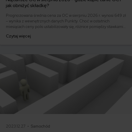
jak obniżyć składkę?
Prognozowana średnia cena za OC w sierpniu 2026 r. wynosi 649 zł
– wynika z wewnętrznych danych Punkty. Choć w ostatnich
miesiącach ceny polis ustabilizowały się, różnice pomiędzy stawkami
za ubezpieczenie są ogromne. Jedni płacą zaledwie nieco ponad
Czytaj więcej
500 zł, inni – powyżej 1500 zł. Gdzie znaleźć najtańsze OC w Polsce
i jak obniżyć koszty ubezpieczenia samochodu? Odpowiadamy na
podstawie najnowszych danych z rynku.
2023.12.27 •
Samochód