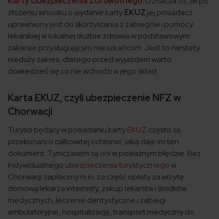
Karty Ubezpieczenia Zdrowotnego
. Oznacza to, że po
złożeniu wniosku o wydanie karty
EKUZ
jej posiadacz
uprawniony jest do skorzystania z zabiegów i pomocy
lekarskiej w lokalnej służbie zdrowia w podstawowym
zakresie przysługującym mieszkańcom. Jest to niestety
nieduży zakres, dlatego przed wyjazdem warto
dowiedzieć się co nie wchodzi w jego skład.
Karta EKUZ, czyli ubezpieczenie NFZ w
Chorwacji
Turyści będący w posiadaniu karty
EKUZ
często są
przekonani o całkowitej ochronie, jaką daje im ten
dokument. Tymczasem są oni w poważnym błędzie. Bez
indywidualnego
ubezpieczenia turystycznego
w
Chorwacji zapłacimy m.in. za część opłaty za wizytę
domową lekarza internisty, zakup lekarstw i środków
medycznych, leczenie dentystyczne i zabiegi
ambulatoryjne, hospitalizację, transport medyczny do