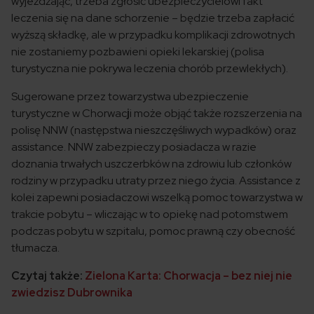
wyjeżdżając, trzeba zgłosić ubezpieczycielowi fakt
leczenia się na dane schorzenie – będzie trzeba zapłacić
wyższą składkę, ale w przypadku komplikacji zdrowotnych
nie zostaniemy pozbawieni opieki lekarskiej (polisa
turystyczna nie pokrywa leczenia chorób przewlekłych).
Sugerowane przez towarzystwa ubezpieczenie
turystyczne w Chorwac
j
i może objąć także rozszerzenia na
polisę NNW (następstwa nieszczęśliwych wypadków) oraz
assistance. NNW zabezpieczy posiadacza w razie
doznania trwałych uszczerbków na zdrowiu lub członków
rodziny w przypadku utraty przez niego życia. Assistance z
kolei zapewni posiadaczowi wszelką pomoc towarzystwa w
trakcie pobytu – wliczając w to opiekę nad potomstwem
podczas pobytu w szpitalu, pomoc prawną czy obecność
tłumacza.
Czytaj także:
Zielona Karta: Chorwacja – bez niej nie
zwiedzisz Dubrownika