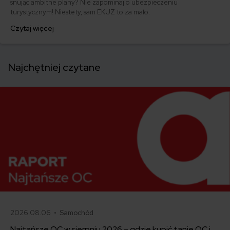
snując ambitne plany? Nie zapominaj o ubezpieczeniu
turystycznym! Niestety, sam EKUZ to za mało.
Czytaj więcej
Najchętniej czytane
2026.08.06 •
Samochód
Najtańsze OC w sierpniu 2026 – gdzie kupić tanie OC i