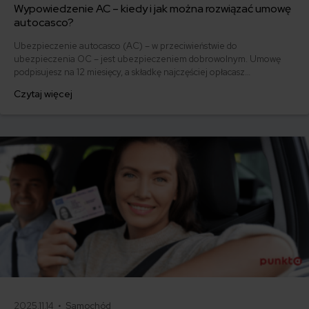
Wypowiedzenie AC – kiedy i jak można rozwiązać umowę
autocasco?
Ubezpieczenie autocasco (AC) – w przeciwieństwie do
ubezpieczenia OC – jest ubezpieczeniem dobrowolnym. Umowę
podpisujesz na 12 miesięcy, a składkę najczęściej opłacasz
jednorazowo. Co w przypadku, gdy udało Ci się znaleźć lepszą
Czytaj więcej
ofertę lub zdecydowałeś się sprzedać samochód w trakcie trwania
umowy? Sprawdź, w jakich sytuacjach ubezpieczenie AC wygasa
samo, a kiedy można odstąpić od umowy.
2025.11.14 •
Samochód