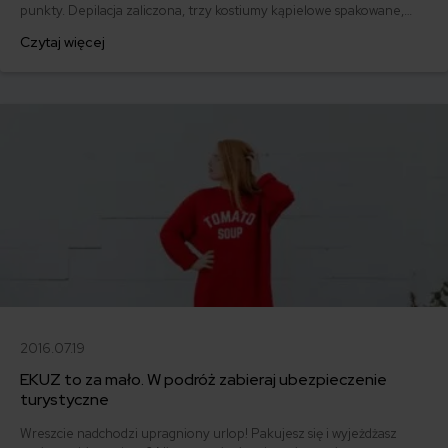
punkty. Depilacja zaliczona, trzy kostiumy kąpielowe spakowane,
kosmetyki do opalania i po opalaniu w kosmetyczce, podstawowe
Czytaj więcej
lekarstwa w plastikowej torebce, walizki przygotowane, dokumenty
w bocznej kieszonce torebki. Wszystko wydawało się dopięte na
ostatni guzik, a jednak...
2016.07.19
EKUZ to za mało. W podróż zabieraj ubezpieczenie
turystyczne
Wreszcie nadchodzi upragniony urlop! Pakujesz się i wyjeżdżasz