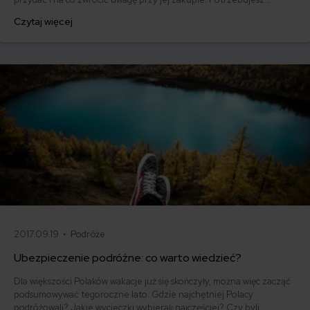
pomocy? Skontaktuj się z doradcą mfind, z którym wybierzesz
Czytaj więcej
najlepsze ubezpieczenie turystyczne.
2017.09.19 •
Podróże
Ubezpieczenie podróżne: co warto wiedzieć?
Dla większości Polaków wakacje już się skończyły, można więc zacząć
podsumowywać tegoroczne lato. Gdzie najchętniej Polacy
podróżowali? Jakie wycieczki wybierali najczęściej? Czy byli