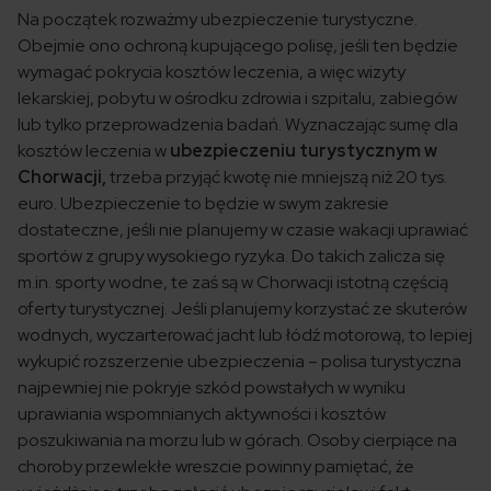
Na początek rozważmy ubezpieczenie turystyczne.
Obejmie ono ochroną kupującego polisę, jeśli ten będzie
wymagać pokrycia kosztów leczenia, a więc wizyty
lekarskiej, pobytu w ośrodku zdrowia i szpitalu, zabiegów
lub tylko przeprowadzenia badań. Wyznaczając sumę dla
kosztów leczenia w
ubezpieczeniu turystycznym w
Chorwacji,
trzeba przyjąć kwotę nie mniejszą niż 20 tys.
euro. Ubezpieczenie to będzie w swym zakresie
dostateczne, jeśli nie planujemy w czasie wakacji uprawiać
sportów z grupy wysokiego ryzyka. Do takich zalicza się
m.in. sporty wodne, te zaś są w Chorwacji istotną częścią
oferty turystycznej. Jeśli planujemy korzystać ze skuterów
wodnych, wyczarterować jacht lub łódź motorową, to lepiej
wykupić rozszerzenie ubezpieczenia – polisa turystyczna
najpewniej nie pokryje szkód powstałych w wyniku
uprawiania wspomnianych aktywności i kosztów
poszukiwania na morzu lub w górach. Osoby cierpiące na
choroby przewlekłe wreszcie powinny pamiętać, że