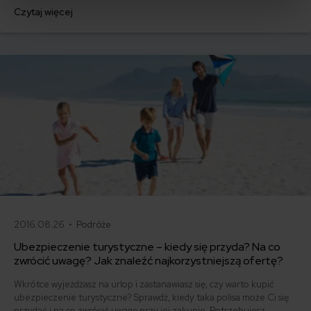
ubezpieczenie. Wybór najlepszej polisy turystycznej do USA to must
Czytaj więcej
have w razie nieprzewidzianych zdarzeń podczas pobytu. Jak
dobrać optymalną ochronę? Jakie składowe powinna zawierać
dobra polisa ubezpieczeniowa? Ile kosztuje?
2016.08.26 •
Podróże
Ubezpieczenie turystyczne – kiedy się przyda? Na co
zwrócić uwagę? Jak znaleźć najkorzystniejszą ofertę?
Wkrótce wyjeżdżasz na urlop i zastanawiasz się, czy warto kupić
ubezpieczenie turystyczne? Sprawdź, kiedy taka polisa może Ci się
przydać i na co zwrócić uwagę przy jej zakupie. Potrzebujesz