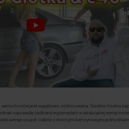
a samochodów jest wyjątkowo zróżnicowana. Średnio trzeba zap
. Jednak naprawdę zadbany egzemplarz w atrakcyjnej wersji moż
kolei wersje coupé i cabrio z mocnymi benzynowymi jednostkami