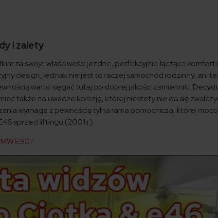
dy i zalety
im za swoje właściwości jezdne, perfekcyjnie łączące komfort i
jny design, jednak nie jest to raczej samochód rodzinny, ani też
pewnością warto sięgać tutaj po dobrej jakości zamienniki. Decydu
ieć także na uwadze korozję, której niestety nie da się zwalczy
zania wymaga z pewnością tylna rama pomocnicza, której moc
 sprzed liftingu (2001 r.).
 BMW E90?