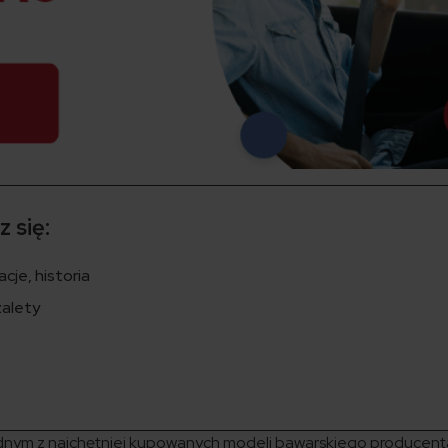
 się:
cje, historia
zalety
jednym z najchętniej kupowanych modeli bawarskiego producent