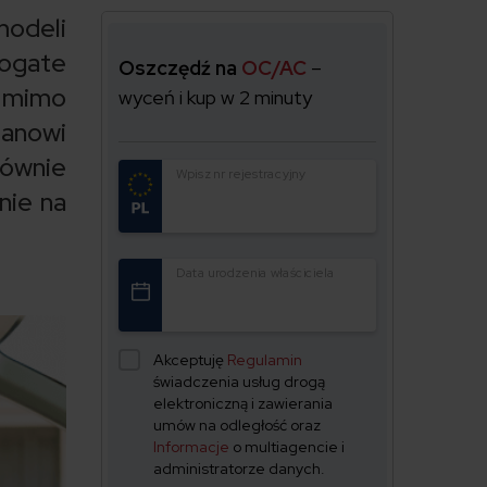
odeli
bogate
Oszczędź na
OC/AC
–
e mimo
wyceń i kup w 2 minuty
tanowi
ównie
Wpisz nr rejestracyjny
nie na
Data urodzenia właściciela
Akceptuję
Regulamin
świadczenia usług drogą
elektroniczną i zawierania
umów na odległość oraz
Informacje
o multiagencie i
administratorze danych.