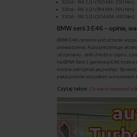
320d – R4 2,0 l (150 KM i 330 Nm)
330d – R6 3,0 l (184 KM i 390 Nm)
330d – R6 3,0 l (204 KM i 410 Nm)
BMW serii 3 E46 – opinie, wa
BMW E46 cenione jest przede wszystk
prowadzenia. Auto prezentuje atrakcy
utrzymaniu. Jeśli chodzi o części, z 
na BMW Serii 3 generacji E46 trzeba m
można zatrzymać jej postęp. Sprawd
pęka przede wszystkim w modelach E46
Czytaj także:
Co warto wiedzieć o