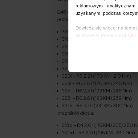
reklamowym i analitycznym. 
E46 oferuje bagażnik o pojemności 43
uzyskanymi podczas korzysta
jednostki benzynowe:
Dowiedz się więcej na temat
316i – R4 1,6 l (116 KM i 150 Nm)
osobowe w ramach
Polityki
316i – R4 1,8 l (116 KM i 175 Nm)
316i – R4 1,9 l (105 KM i 165)
318i – R4 1,9 l (118 KM i 180 Nm)
318i – R4 2,0 l (143 lub 150 KM i 20
320i – R6 2,0 l (150 KM i 190 Nm)
320i – R6 2,2 l (170 KM i 210 Nm)
323i – R6 2,5 l (170 KM i 245 Nm)
325i – R6 2,5 l (192 KM i 245 Nm)
328i – R6 2,8 l (193 KM i 289 Nm)
330i – R6 3,0 l (231 KM i 300 Nm)
oraz silniki diesla:
318d – R4 2,0 l (116 KM i 265/280 
320d – R4 2,0 l (136 KM i 280 Nm)