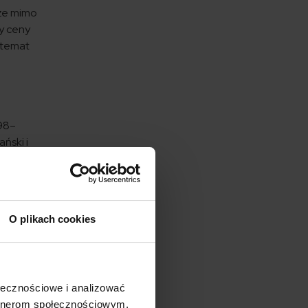
 że mimo
zy ceny
 temat
998–
ński i
owych
O plikach cookies
),
upe
ołecznościowe i analizować
artnerom społecznościowym,