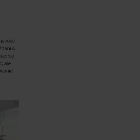
 jakość
 tani w
jąc się
ć, ale
owanie