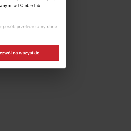
anymi od Ciebie lub
i to
ki sposób przetwarzamy dane
ezwól na wszystkie