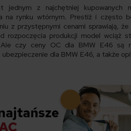
 jednym z najchętniej kupowanych m
a na rynku wtórnym. Prestiż i często 
iu z przystępnymi cenami sprawiają, ż
d rozpoczęcia produkcji model wciąż s
ę. Ale czy ceny OC dla BMW E46 są r
 ubezpieczenie dla BMW E46, a także opi