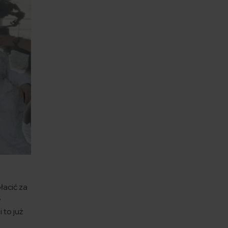
łacić za
e
 to już