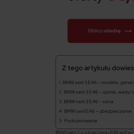
Z tego artykułu dowiesz
BMW serii 3 E46 – modele, genera
BMW serii 3 E46 – opinie, wady i 
BMW serii 3 E46 – cena
BMW serii E46 – ubezpieczenie
Podsumowanie
BMW serii 3 o oznaczeniu E46 jest 