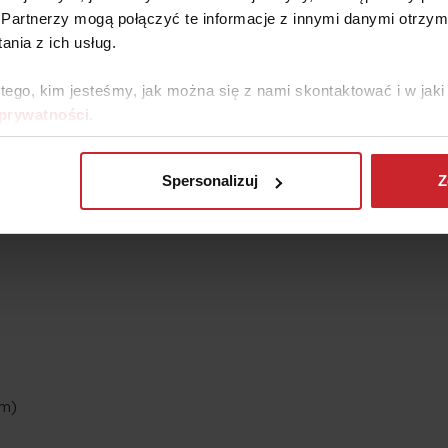
Partnerzy mogą połączyć te informacje z innymi danymi otrzym
5 lub 440 l. Z kolei dostępne w poszczególnych wersjach silnik
nia z ich usług.
 tego, kim jesteśmy, jak można się z nami skontaktować i w ja
 prywatności
.
Spersonalizuj
Z
0 Nm)
Nm)